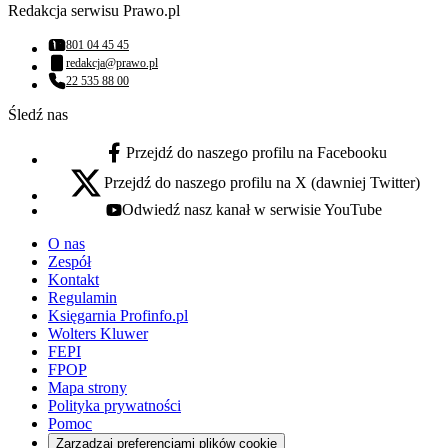
Redakcja serwisu Prawo.pl
801 04 45 45
Numer telefonu:
redakcja@prawo.pl
Adres email:
22 535 88 00
Numer telefonu:
Śledź nas
Przejdź do naszego profilu na Facebooku
facebook - otwiera się w nowej karcie
Przejdź do naszego profilu na X (dawniej Twitter)
x - otwiera się w nowej karcie
Odwiedź nasz kanał w serwisie YouTube
youtube - otwiera się w nowej karcie
O nas
Zespół
Kontakt
Regulamin
Księgarnia Profinfo.pl
Wolters Kluwer
FEPI
FPOP
Mapa strony
Polityka prywatności
Pomoc
Zarządzaj preferencjami plików cookie