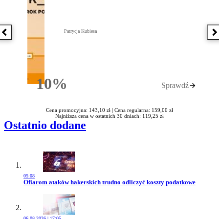
Patrycja Kubiesa
Poprzednia książka
N
10%
Sprawdź
Rabatu
Cena promocyjna: 143,10 zł |
Cena regularna: 159,00 zł
Najniższa cena w ostatnich 30 dniach: 119,25 zł
Ostatnio dodane
05:08
Przejdź do artykułu:
Ofiarom ataków hakerskich trudno odliczyć koszty podatkowe
06.08.2026 | 17:05