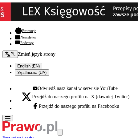
- otwiera się w nowej karcie
Promocje
Newsletter
Podcasty
Zmień język - bieżący:
Zmień język strony
PL
English (EN)
Українська (UA)
Odwiedź nasz kanał w serwisie YouTube
Youtube - otwiera się w nowej karcie
Przejdź do naszego profilu na X (dawniej Twitter)
X - otwiera się w nowej karcie
Przejdź do naszego profilu na Facebooku
Facebook - otwiera się w nowej karcie