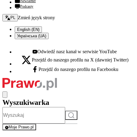
Newsletter
Podcasty
Zmień język - bieżący:
Zmień język strony
PL
English (EN)
Українська (UA)
Odwiedź nasz kanał w serwisie YouTube
Youtube - otwiera się w nowej karcie
Przejdź do naszego profilu na X (dawniej Twitter)
X - otwiera się w nowej karcie
Przejdź do naszego profilu na Facebooku
Facebook - otwiera się w nowej karcie
Wyszukiwarka
Szukaj
Moje Prawo.pl
- rejestracja i logowanie do serwisu