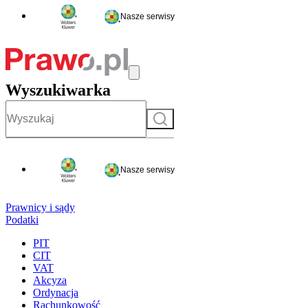
Nasze serwisy
Wyszukiwarka
Szukaj
Nasze serwisy
Prawnicy i sądy
Podatki
PIT
CIT
VAT
Akcyza
Ordynacja
Rachunkowość