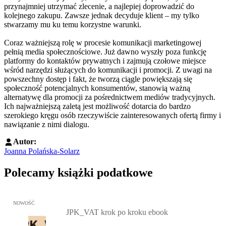
przynajmniej utrzymać zlecenie, a najlepiej doprowadzić do
kolejnego zakupu. Zawsze jednak decyduje klient – my tylko
stwarzamy mu ku temu korzystne warunki.
Coraz ważniejszą rolę w procesie komunikacji marketingowej
pełnią media społecznościowe. Już dawno wyszły poza funkcję
platformy do kontaktów prywatnych i zajmują czołowe miejsce
wśród narzędzi służących do komunikacji i promocji. Z uwagi na
powszechny dostęp i fakt, że tworzą ciągle powiększają się
społeczność potencjalnych konsumentów, stanowią ważną
alternatywę dla promocji za pośrednictwem mediów tradycyjnych.
Ich najważniejszą zaletą jest możliwość dotarcia do bardzo
szerokiego kręgu osób rzeczywiście zainteresowanych ofertą firmy i
nawiązanie z nimi dialogu.
Autor:
Joanna Polańska-Solarz
Polecamy książki podatkowe
Przejdź do: JPK_VAT krok po kroku ebook, Patrycja Kubiesa - otw
NOWOŚĆ
JPK_VAT krok po kroku ebook