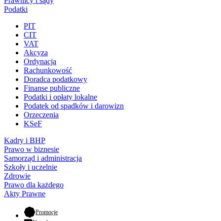
Prawnicy i sądy
Podatki
PIT
CIT
VAT
Akcyza
Ordynacja
Rachunkowość
Doradca podatkowy
Finanse publiczne
Podatki i opłaty lokalne
Podatek od spadków i darowizn
Orzeczenia
KSeF
Kadry i BHP
Prawo w biznesie
Samorząd i administracja
Szkoły i uczelnie
Zdrowie
Prawo dla każdego
Akty Prawne
- otwiera się w nowej karcie
Promocje