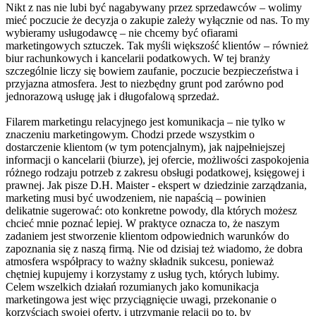
Nikt z nas nie lubi być nagabywany przez sprzedawców – wolimy
mieć poczucie że decyzja o zakupie zależy wyłącznie od nas. To my
wybieramy usługodawcę – nie chcemy być ofiarami
marketingowych sztuczek. Tak myśli większość klientów – również
biur rachunkowych i kancelarii podatkowych. W tej branży
szczególnie liczy się bowiem zaufanie, poczucie bezpieczeństwa i
przyjazna atmosfera. Jest to niezbędny grunt pod zarówno pod
jednorazową usługę jak i długofalową sprzedaż.
Filarem marketingu relacyjnego jest komunikacja – nie tylko w
znaczeniu marketingowym. Chodzi przede wszystkim o
dostarczenie klientom (w tym potencjalnym), jak najpełniejszej
informacji o kancelarii (biurze), jej ofercie, możliwości zaspokojenia
różnego rodzaju potrzeb z zakresu obsługi podatkowej, księgowej i
prawnej. Jak pisze D.H. Maister - ekspert w dziedzinie zarządzania,
marketing musi być uwodzeniem, nie napaścią – powinien
delikatnie sugerować: oto konkretne powody, dla których możesz
chcieć mnie poznać lepiej. W praktyce oznacza to, że naszym
zadaniem jest stworzenie klientom odpowiednich warunków do
zapoznania się z naszą firmą. Nie od dzisiaj też wiadomo, że dobra
atmosfera współpracy to ważny składnik sukcesu, ponieważ
chętniej kupujemy i korzystamy z usług tych, których lubimy.
Celem wszelkich działań rozumianych jako komunikacja
marketingowa jest więc przyciągnięcie uwagi, przekonanie o
korzyściach swojej oferty, i utrzymanie relacji po to, by