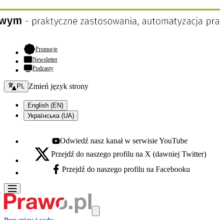
- otwiera się w nowej karcie
Promocje
Newsletter
Podcasty
Zmień język - bieżący:
Zmień język strony
PL
English (EN)
Українська (UA)
Odwiedź nasz kanał w serwisie YouTube
Youtube - otwiera się w nowej karcie
Przejdź do naszego profilu na X (dawniej Twitter)
X - otwiera się w nowej karcie
Przejdź do naszego profilu na Facebooku
Facebook - otwiera się w nowej karcie