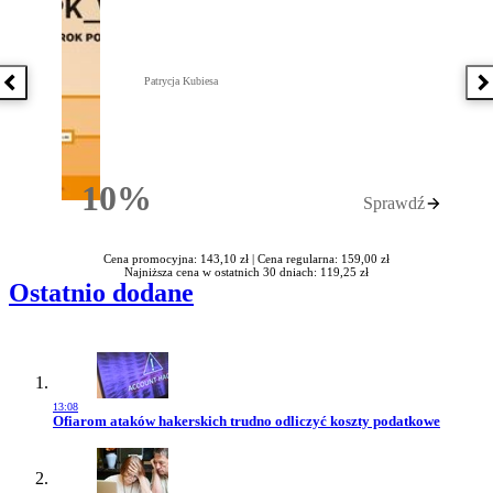
Patrycja Kubiesa
Poprzednia książka
N
10%
Sprawdź
Rabatu
Cena promocyjna: 143,10 zł |
Cena regularna: 159,00 zł
Najniższa cena w ostatnich 30 dniach: 119,25 zł
Ostatnio dodane
13:08
Przejdź do artykułu:
Ofiarom ataków hakerskich trudno odliczyć koszty podatkowe