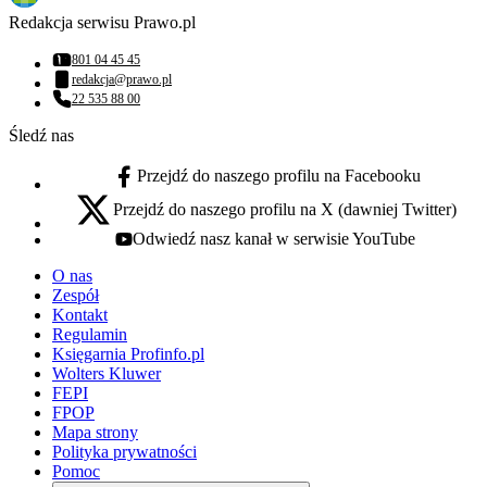
Redakcja serwisu Prawo.pl
801 04 45 45
Numer telefonu:
redakcja@prawo.pl
Adres email:
22 535 88 00
Numer telefonu:
Śledź nas
Przejdź do naszego profilu na Facebooku
facebook - otwiera się w nowej karcie
Przejdź do naszego profilu na X (dawniej Twitter)
x - otwiera się w nowej karcie
Odwiedź nasz kanał w serwisie YouTube
youtube - otwiera się w nowej karcie
O nas
Zespół
Kontakt
Regulamin
Księgarnia Profinfo.pl
Wolters Kluwer
FEPI
FPOP
Mapa strony
Polityka prywatności
Pomoc