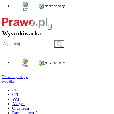
Nasze serwisy
Wyszukiwarka
Szukaj
Nasze serwisy
Prawnicy i sądy
Podatki
PIT
CIT
VAT
Akcyza
Ordynacja
Rachunkowość