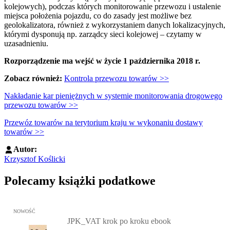
kolejowych), podczas których monitorowanie przewozu i ustalenie
miejsca położenia pojazdu, co do zasady jest możliwe bez
geolokalizatora, również z wykorzystaniem danych lokalizacyjnych,
którymi dysponują np. zarządcy sieci kolejowej – czytamy w
uzasadnieniu.
Rozporządzenie ma wejść w życie 1 października 2018 r.
Zobacz również:
Kontrola przewozu towarów
>>
Nakładanie kar pieniężnych w systemie monitorowania drogowego
przewozu towarów >>
Przewóz towarów na terytorium kraju w wykonaniu dostawy
towarów >>
Autor:
Krzysztof Koślicki
Polecamy książki podatkowe
Przejdź do: JPK_VAT krok po kroku ebook, Patrycja Kubiesa - otw
NOWOŚĆ
JPK_VAT krok po kroku ebook