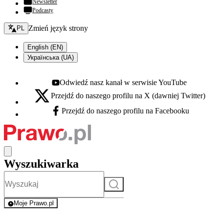
Newsletter
Podcasty
Zmień język - bieżący:
Zmień język strony
PL
English (EN)
Українська (UA)
Odwiedź nasz kanał w serwisie YouTube
Youtube - otwiera się w nowej karcie
Przejdź do naszego profilu na X (dawniej Twitter)
X - otwiera się w nowej karcie
Przejdź do naszego profilu na Facebooku
Facebook - otwiera się w nowej karcie
Wyszukiwarka
Szukaj
Moje Prawo.pl
- rejestracja i logowanie do serwisu