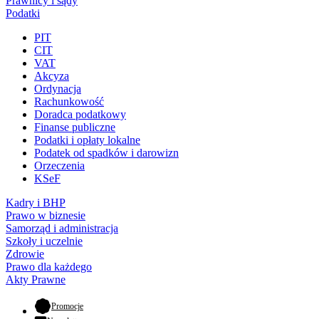
Prawnicy i sądy
Podatki
PIT
CIT
VAT
Akcyza
Ordynacja
Rachunkowość
Doradca podatkowy
Finanse publiczne
Podatki i opłaty lokalne
Podatek od spadków i darowizn
Orzeczenia
KSeF
Kadry i BHP
Prawo w biznesie
Samorząd i administracja
Szkoły i uczelnie
Zdrowie
Prawo dla każdego
Akty Prawne
- otwiera się w nowej karcie
Promocje