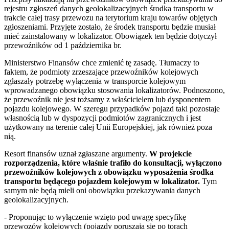
rejestru zgłoszeń danych geolokalizacyjnych środka transportu w
trakcie całej trasy przewozu na terytorium kraju towarów objętych
zgłoszeniami. Przyjęte zostało, że środek transportu będzie musiał
mieć zainstalowany w lokalizator. Obowiązek ten będzie dotyczył
przewoźników od 1 października br.
Ministerstwo Finansów chce zmienić tę zasadę. Tłumaczy to
faktem, że podmioty zrzeszające przewoźników kolejowych
zgłaszały potrzebę wyłączenia w transporcie kolejowym
wprowadzanego obowiązku stosowania lokalizatorów. Podnoszono,
że przewoźnik nie jest tożsamy z właścicielem lub dysponentem
pojazdu kolejowego. W szeregu przypadków pojazd taki pozostaje
własnością lub w dyspozycji podmiotów zagranicznych i jest
użytkowany na terenie całej Unii Europejskiej, jak również poza
nią.
Resort finansów uznał zgłaszane argumenty.
W projekcie
rozporządzenia, które właśnie trafiło do konsultacji, wyłączono
przewoźników kolejowych z obowiązku wyposażenia środka
transportu będącego pojazdem kolejowym w lokalizator.
Tym
samym nie będą mieli oni obowiązku przekazywania danych
geolokalizacyjnych.
- Proponując to wyłączenie wzięto pod uwagę specyfikę
przewozów kolejowych (pojazdy poruszają się po torach