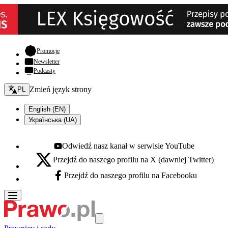
- otwiera się w nowej karcie
Promocje
Newsletter
Podcasty
Zmień język - bieżący:
Zmień język strony
PL
English (EN)
Українська (UA)
Odwiedź nasz kanał w serwisie YouTube
Youtube - otwiera się w nowej karcie
Przejdź do naszego profilu na X (dawniej Twitter)
X - otwiera się w nowej karcie
Przejdź do naszego profilu na Facebooku
Facebook - otwiera się w nowej karcie