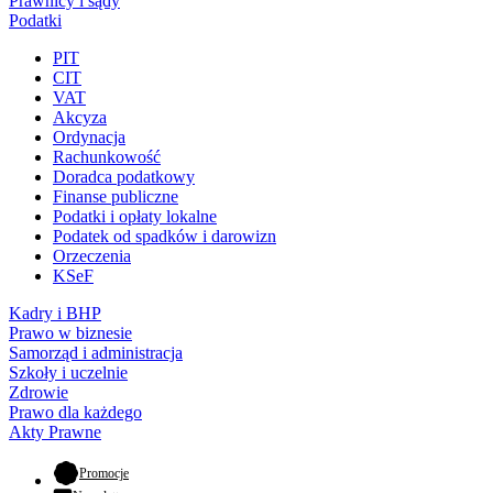
Prawnicy i sądy
Podatki
PIT
CIT
VAT
Akcyza
Ordynacja
Rachunkowość
Doradca podatkowy
Finanse publiczne
Podatki i opłaty lokalne
Podatek od spadków i darowizn
Orzeczenia
KSeF
Kadry i BHP
Prawo w biznesie
Samorząd i administracja
Szkoły i uczelnie
Zdrowie
Prawo dla każdego
Akty Prawne
- otwiera się w nowej karcie
Promocje