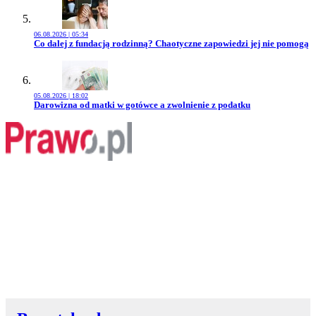
06.08.2026 | 05:34
Przejdź do artykułu:
Co dalej z fundacją rodzinną? Chaotyczne zapowiedzi jej nie pomogą
05.08.2026 | 18:02
Przejdź do artykułu:
Darowizna od matki w gotówce a zwolnienie z podatku