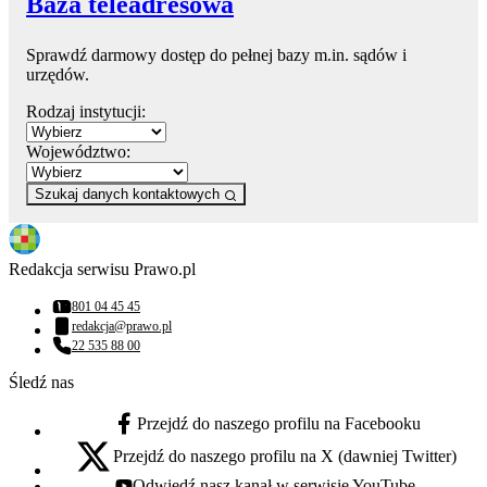
Baza teleadresowa
Sprawdź darmowy dostęp do pełnej bazy m.in. sądów i
urzędów.
Rodzaj instytucji:
Województwo:
Szukaj danych kontaktowych
Redakcja serwisu Prawo.pl
801 04 45 45
Numer telefonu:
redakcja@prawo.pl
Adres email:
22 535 88 00
Numer telefonu:
Śledź nas
Przejdź do naszego profilu na Facebooku
facebook - otwiera się w nowej karcie
Przejdź do naszego profilu na X (dawniej Twitter)
x - otwiera się w nowej karcie
Odwiedź nasz kanał w serwisie YouTube