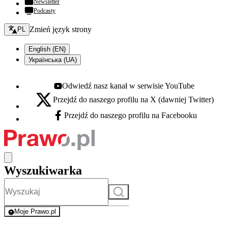
Newsletter
Podcasty
Zmień język - bieżący:
Zmień język strony
PL
English (EN)
Українська (UA)
Odwiedź nasz kanał w serwisie YouTube
Youtube - otwiera się w nowej karcie
Przejdź do naszego profilu na X (dawniej Twitter)
X - otwiera się w nowej karcie
Przejdź do naszego profilu na Facebooku
Facebook - otwiera się w nowej karcie
Wyszukiwarka
Szukaj
Moje Prawo.pl
- rejestracja i logowanie do serwisu