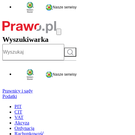
Nasze serwisy
Wyszukiwarka
Szukaj
Nasze serwisy
Prawnicy i sądy
Podatki
PIT
CIT
VAT
Akcyza
Ordynacja
Rachunkowość