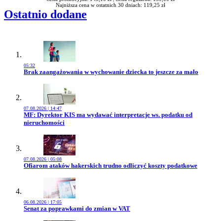
Najniższa cena w ostatnich 30 dniach: 119,25 zł
Ostatnio dodane
05:32
Przejdź do artykułu:
Brak zaangażowania w wychowanie dziecka to jeszcze za mało
07.08.2026 | 14:47
Przejdź do artykułu:
MF: Dyrektor KIS ma wydawać interpretacje ws. podatku od
nieruchomości
07.08.2026 | 05:08
Przejdź do artykułu:
Ofiarom ataków hakerskich trudno odliczyć koszty podatkowe
06.08.2026 | 17:05
Przejdź do artykułu:
Senat za poprawkami do zmian w VAT