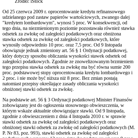
Źródło: iStock
Od 25 czerwca 2009 r. oprocentowanie kredytu refinansowego
udzielanego pod zastaw papierów wartościowych, zwanego dalej
"kredytem lombardowym", wynosi 5 proc. W konsekwencji, od
tego dnia, na niezmienionym poziomie pozostawała również stawka
odsetek za zwłokę od zaległości podatkowych oraz obniżona
stawka odsetek za zwłokę od zaległości podatkowych, które
wynosiły odpowiednio 10 proc. oraz 7,5 proc. Od 9 listopada
obowiązuje jednak zmieniony art. 56 § 1 Ordynacji podatkowej,
który dotyczy sposobu obliczania wysokości stawek odsetek od
zaległości podatkowych. Zgodnie ze znowelizowanym brzmieniem
tego przepisu stawka odsetek za zwłokę ma być równa sumie 200
proc. podstawowej stopy oprocentowania kredytu lombardowego i
2 proc. i nie może być niższa niż 8 proc. Bez zmian postają
natomiast przepisy określające zasady obliczania wysokości
obniżonej stawki odsetek za zwłokę.
Na podstawie art. 56 § 3 Ordynacji podatkowej Minister Finansów
zobowiązany jest do ogłoszenia stosownego obwieszczenia, w
którym wskaże aktualnie obowiązujące stawki. Od 9 listopada,
zgodnie z obwieszczeniem z dnia 4 listopada 2010 r. w sprawie
stawki odsetek za zwłokę od zaległości podatkowych oraz
obniżonej stawki odsetek za zwłokę od zaległości podatkowych (M.
P. Nr 83, poz. 993), stawki odsetek za zwłokę od zaległości