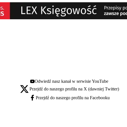
Odwiedź nasz kanał w serwisie YouTube
Youtube - otwiera się w nowej karcie
Przejdź do naszego profilu na X (dawniej Twitter)
X - otwiera się w nowej karcie
Przejdź do naszego profilu na Facebooku
Facebook - otwiera się w nowej karcie