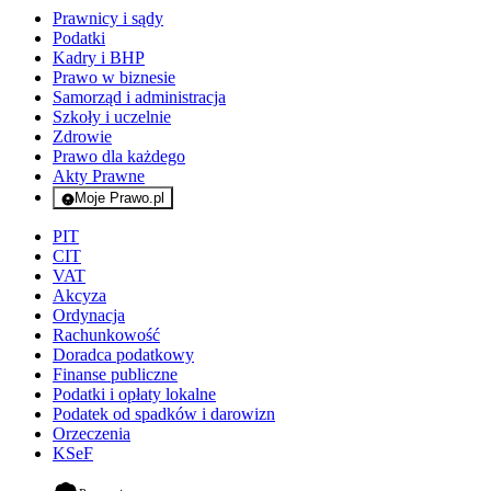
Prawnicy i sądy
Podatki
Kadry i BHP
Prawo w biznesie
Samorząd i administracja
Szkoły i uczelnie
Zdrowie
Prawo dla każdego
Akty Prawne
Moje Prawo.pl
- rejestracja i logowanie do serwisu
PIT
CIT
VAT
Akcyza
Ordynacja
Rachunkowość
Doradca podatkowy
Finanse publiczne
Podatki i opłaty lokalne
Podatek od spadków i darowizn
Orzeczenia
KSeF