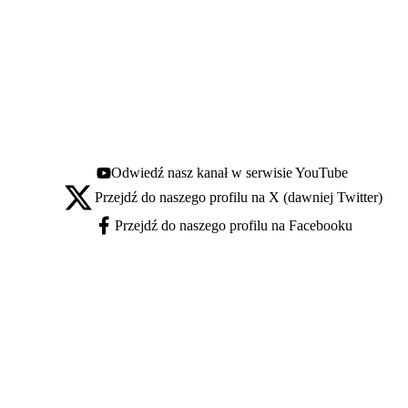
Odwiedź nasz kanał w serwisie YouTube
Youtube - otwiera się w nowej karcie
Przejdź do naszego profilu na X (dawniej Twitter)
X - otwiera się w nowej karcie
Przejdź do naszego profilu na Facebooku
Facebook - otwiera się w nowej karcie