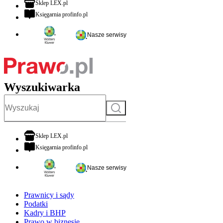
otwiera się w nowej karcie
Sklep LEX.pl
otwiera się w nowej karcie
Księgarnia profinfo.pl
Nasze serwisy
Wyszukiwarka
Szukaj
otwiera się w nowej karcie
Sklep LEX.pl
otwiera się w nowej karcie
Księgarnia profinfo.pl
Nasze serwisy
Prawnicy i sądy
Podatki
Kadry i BHP
Prawo w biznesie