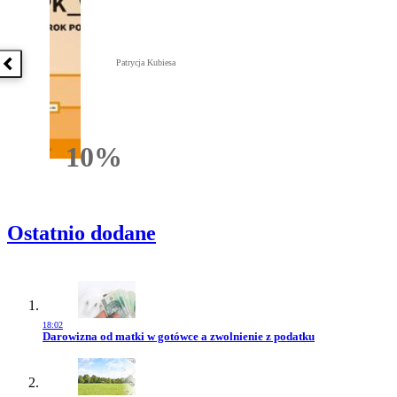
Patrycja Kubiesa
Poprzednia książka
10%
Rabatu
Ostatnio dodane
18:02
Przejdź do artykułu:
Darowizna od matki w gotówce a zwolnienie z podatku