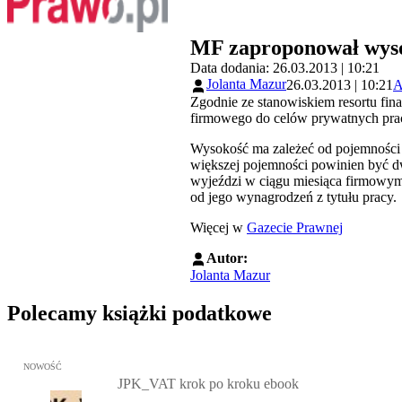
MF zaproponował wysok
Data dodania: 26.03.2013 | 10:21
Jolanta Mazur
26.03.2013 | 10:21
A
Zgodnie ze stanowiskiem resortu fina
firmowego do celów prywatnych prac
Wysokość ma zależeć od pojemności s
większej pojemności powinien być dw
wyjeździ w ciągu miesiąca firmowym
od jego wynagrodzeń z tytułu pracy.
Więcej w
Gazecie Prawnej
Autor:
Jolanta Mazur
Polecamy książki podatkowe
Przejdź do: JPK_VAT krok po kroku ebook, Patrycja Kubiesa - otw
NOWOŚĆ
JPK_VAT krok po kroku ebook