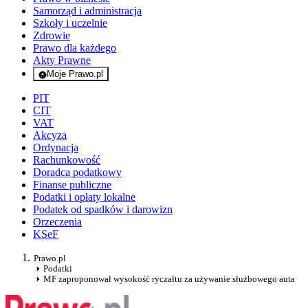
Samorząd i administracja
Szkoły i uczelnie
Zdrowie
Prawo dla każdego
Akty Prawne
Moje Prawo.pl
- rejestracja i logowanie do serwisu
PIT
CIT
VAT
Akcyza
Ordynacja
Rachunkowość
Doradca podatkowy
Finanse publiczne
Podatki i opłaty lokalne
Podatek od spadków i darowizn
Orzeczenia
KSeF
Prawo.pl
Podatki
MF zaproponował wysokość ryczałtu za używanie służbowego auta