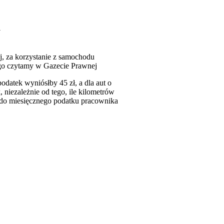
a
ej, za korzystanie z samochodu
ego czytamy w Gazecie Prawnej
datek wyniósłby 45 zł, a dla aut o
niezależnie od tego, ile kilometrów
 do miesięcznego podatku pracownika