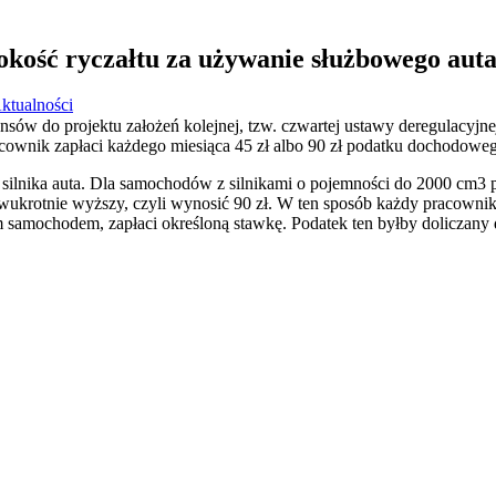
ość ryczałtu za używanie służbowego aut
ktualności
nsów do projektu założeń kolejnej, tzw. czwartej ustawy deregulacyjn
ownik zapłaci każdego miesiąca 45 zł albo 90 zł podatku dochodow
ilnika auta. Dla samochodów z silnikami o pojemności do 2000 cm3 po
ukrotnie wyższy, czyli wynosić 90 zł. W ten sposób każdy pracownik, 
 samochodem, zapłaci określoną stawkę. Podatek ten byłby doliczany
iera się w nowym oknie