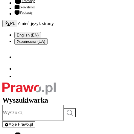
- otwiera się w nowej karcie
Promocje
Newsletter
Podcasty
Zmień język - bieżący:
Zmień język strony
PL
English (EN)
Українська (UA)
Wyszukiwarka
Szukaj
Moje Prawo.pl
- rejestracja i logowanie do serwisu