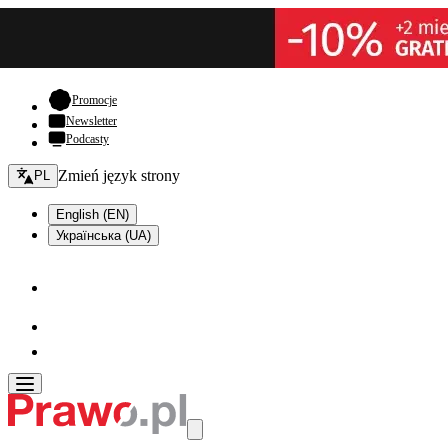
- otwiera się w nowej karcie
Promocje
Newsletter
Podcasty
Zmień język - bieżący:
Zmień język strony
PL
English (EN)
Українська (UA)