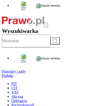
Nasze serwisy
Wyszukiwarka
Szukaj
Nasze serwisy
Prawnicy i sądy
Podatki
PIT
CIT
VAT
Akcyza
Ordynacja
Rachunkowość