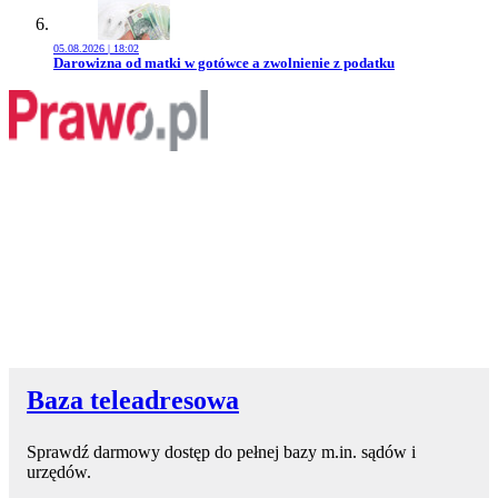
05.08.2026 | 18:02
Przejdź do artykułu:
Darowizna od matki w gotówce a zwolnienie z podatku
Baza teleadresowa
Sprawdź darmowy dostęp do pełnej bazy m.in. sądów i
urzędów.