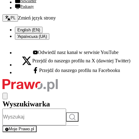
Newsletter
Podcasty
Zmień język - bieżący:
Zmień język strony
PL
English (EN)
Українська (UA)
Odwiedź nasz kanał w serwisie YouTube
Youtube - otwiera się w nowej karcie
Przejdź do naszego profilu na X (dawniej Twitter)
X - otwiera się w nowej karcie
Przejdź do naszego profilu na Facebooku
Facebook - otwiera się w nowej karcie
Wyszukiwarka
Szukaj
Moje Prawo.pl
- rejestracja i logowanie do serwisu