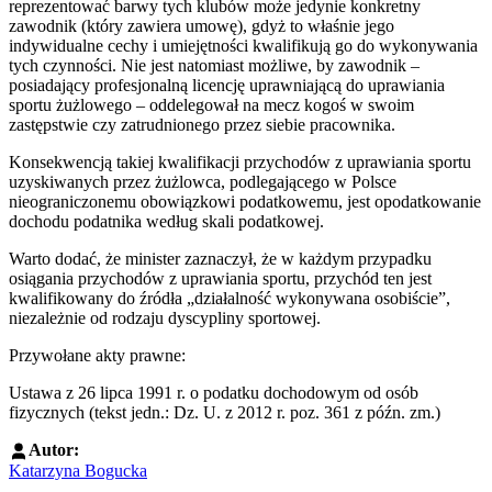
reprezentować barwy tych klubów może jedynie konkretny
zawodnik (który zawiera umowę), gdyż to właśnie jego
indywidualne cechy i umiejętności kwalifikują go do wykonywania
tych czynności. Nie jest natomiast możliwe, by zawodnik –
posiadający profesjonalną licencję uprawniającą do uprawiania
sportu żużlowego – oddelegował na mecz kogoś w swoim
zastępstwie czy zatrudnionego przez siebie pracownika.
Konsekwencją takiej kwalifikacji przychodów z uprawiania sportu
uzyskiwanych przez żużlowca, podlegającego w Polsce
nieograniczonemu obowiązkowi podatkowemu, jest opodatkowanie
dochodu podatnika według skali podatkowej.
Warto dodać, że minister zaznaczył, że w każdym przypadku
osiągania przychodów z uprawiania sportu, przychód ten jest
kwalifikowany do źródła „działalność wykonywana osobiście”,
niezależnie od rodzaju dyscypliny sportowej.
Przywołane akty prawne:
Ustawa z 26 lipca 1991 r. o podatku dochodowym od osób
fizycznych (tekst jedn.: Dz. U. z 2012 r. poz. 361 z późn. zm.)
Autor:
Katarzyna Bogucka