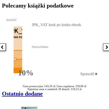
Polecamy książki podatkowe
Przejdź do: JPK_VAT krok po kroku ebook, Patrycja Kubiesa - otw
NOWOŚĆ
JPK_VAT krok po kroku ebook
Patrycja Kubiesa
Poprzednia książka
N
10%
Sprawdź
Rabatu
Cena promocyjna: 143,10 zł |
Cena regularna: 159,00 zł
Najniższa cena w ostatnich 30 dniach: 119,25 zł
Ostatnio dodane