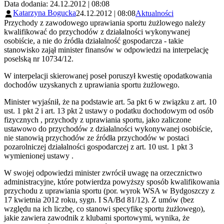
Data dodania: 24.12.2012 | 08:08
Katarzyna Bogucka
24.12.2012 | 08:08
Aktualności
Przychody z zawodowego uprawiania sportu żużlowego należy
kwalifikować do przychodów z działalności wykonywanej
osobiście, a nie do źródła działalność gospodarcza - takie
stanowisko zajął minister finansów w odpowiedzi na interpelację
poselską nr 10734/12.
W interpelacji skierowanej poseł poruszył kwestię opodatkowania
dochodów uzyskanych z uprawiania sportu żużlowego.
Minister wyjaśnił, że na podstawie art. 5a pkt 6 w związku z art. 10
ust. 1 pkt 2 i art. 13 pkt 2 ustawy o podatku dochodowym od osób
fizycznych , przychody z uprawiania sportu, jako zaliczone
ustawowo do przychodów z działalności wykonywanej osobiście,
nie stanowią przychodów ze źródła przychodów w postaci
pozarolniczej działalności gospodarczej z art. 10 ust. 1 pkt 3
wymienionej ustawy .
W swojej odpowiedzi minister zwrócił uwagę na orzecznictwo
administracyjne, które potwierdza powyższy sposób kwalifikowania
przychodu z uprawiania sportu (por. wyrok WSA w Bydgoszczy z
17 kwietnia 2012 roku, sygn. I SA/Bd 81/12). Z umów (bez
względu na ich liczbę, co stanowi specyfikę sportu żużlowego),
jakie zawiera zawodnik z klubami sportowymi, wynika, że