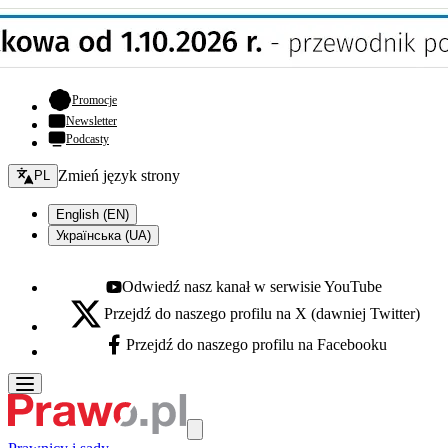
- otwiera się w nowej karcie
Promocje
Newsletter
Podcasty
Zmień język - bieżący:
Zmień język strony
PL
English (EN)
Українська (UA)
Odwiedź nasz kanał w serwisie YouTube
Youtube - otwiera się w nowej karcie
Przejdź do naszego profilu na X (dawniej Twitter)
X - otwiera się w nowej karcie
Przejdź do naszego profilu na Facebooku
Facebook - otwiera się w nowej karcie