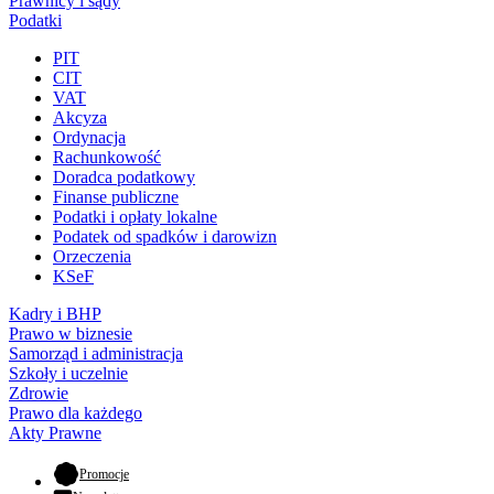
Prawnicy i sądy
Podatki
PIT
CIT
VAT
Akcyza
Ordynacja
Rachunkowość
Doradca podatkowy
Finanse publiczne
Podatki i opłaty lokalne
Podatek od spadków i darowizn
Orzeczenia
KSeF
Kadry i BHP
Prawo w biznesie
Samorząd i administracja
Szkoły i uczelnie
Zdrowie
Prawo dla każdego
Akty Prawne
- otwiera się w nowej karcie
Promocje