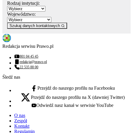
Rodzaj instytucji:
Województwo:
Szukaj danych kontaktowych
Redakcja serwisu Prawo.pl
801 04 45 45
Numer telefonu:
redakcja@prawo.pl
Adres email:
22 535 88 00
Numer telefonu:
Śledź nas
Przejdź do naszego profilu na Facebooku
facebook - otwiera się w nowej karcie
Przejdź do naszego profilu na X (dawniej Twitter)
x - otwiera się w nowej karcie
Odwiedź nasz kanał w serwisie YouTube
youtube - otwiera się w nowej karcie
O nas
Zespół
Kontakt
Regulamin