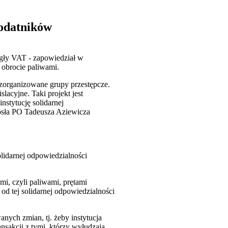
podatników
egły VAT - zapowiedział w
 obrocie paliwami.
zorganizowane grupy przestępcze.
lacyjne. Taki projekt jest
nstytucję solidarnej
posła PO Tadeusza Aziewicza
olidarnej odpowiedzialności
i, czyli paliwami, prętami
od tej solidarnej odpowiedzialności
nych zmian, tj. żeby instytucja
nsakcji z tymi, którzy wyłudzają