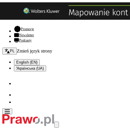
- otwiera się w nowej karcie
Promocje
Newsletter
Podcasty
Zmień język - bieżący:
Zmień język strony
PL
English (EN)
Українська (UA)