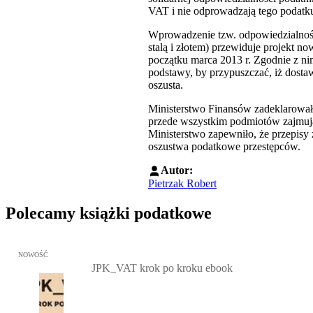
VAT i nie odprowadzają tego podatku
Wprowadzenie tzw. odpowiedzialnośc
stalą i złotem) przewiduje projekt n
początku marca 2013 r. Zgodnie z nim
podstawy, by przypuszczać, iż dosta
oszusta.
Ministerstwo Finansów zadeklarowało
przede wszystkim podmiotów zajmując
Ministerstwo zapewniło, że przepisy 
oszustwa podatkowe przestępców.
Autor:
Pietrzak Robert
Polecamy książki podatkowe
Przejdź do: JPK_VAT krok po kroku ebook, Patrycja Kubiesa - otw
NOWOŚĆ
JPK_VAT krok po kroku ebook