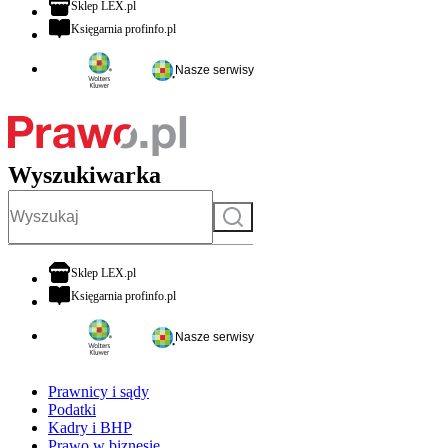
otwiera się w nowej karcie
Sklep LEX.pl
otwiera się w nowej karcie
Księgarnia profinfo.pl
Nasze serwisy
Wyszukiwarka
Szukaj
otwiera się w nowej karcie
Sklep LEX.pl
otwiera się w nowej karcie
Księgarnia profinfo.pl
Nasze serwisy
Prawnicy i sądy
Podatki
Kadry i BHP
Prawo w biznesie