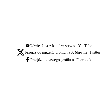
Odwiedź nasz kanał w serwisie YouTube
Youtube - otwiera się w nowej karcie
Przejdź do naszego profilu na X (dawniej Twitter)
X - otwiera się w nowej karcie
Przejdź do naszego profilu na Facebooku
Facebook - otwiera się w nowej karcie