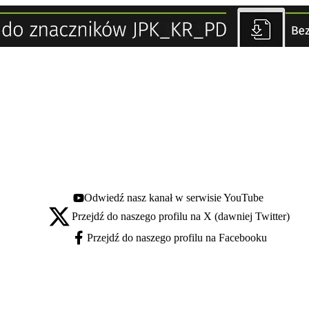
Odwiedź nasz kanał w serwisie YouTube
Youtube - otwiera się w nowej karcie
Przejdź do naszego profilu na X (dawniej Twitter)
X - otwiera się w nowej karcie
Przejdź do naszego profilu na Facebooku
Facebook - otwiera się w nowej karcie