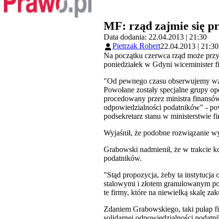
MF: rząd zajmie się p
Data dodania: 22.04.2013 | 21:30
Pietrzak Robert
22.04.2013 | 21:30
Na początku czerwca rząd może przy
poniedziałek w Gdyni wiceminister 
"Od pewnego czasu obserwujemy wzmo
Powołane zostały specjalne grupy oper
procedowany przez ministra finansów.
odpowiedzialności podatników" - po
podsekretarz stanu w ministerstwie 
Wyjaśnił, że podobne rozwiązanie wy
Grabowski nadmienił, że w trakcie ko
podatników.
"Stąd propozycja, żeby ta instytucj
stalowymi i złotem granulowanym powy
te firmy, które na niewielką skalę za
Zdaniem Grabowskiego, taki pułap fi
solidarnej odpowiedzialności podatni