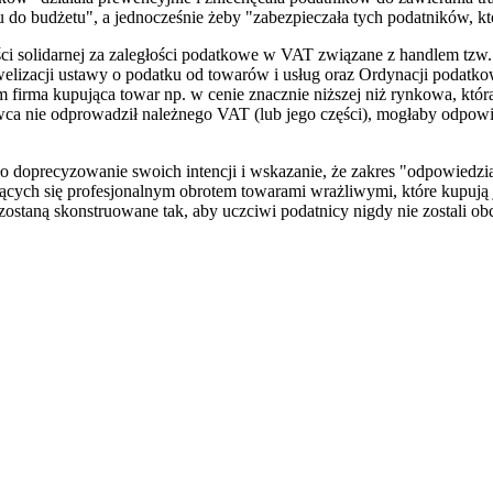
 do budżetu", a jednocześnie żeby "zabezpieczała tych podatników, kt
i solidarnej za zaległości podatkowe w VAT związane z handlem tzw.
owelizacji ustawy o podatku od towarów i usług oraz Ordynacji podatko
 firma kupująca towar np. w cenie znacznie niższej niż rynkowa, któr
wca nie odprowadził należnego VAT (lub jego części), mogłaby odpow
 doprecyzowanie swoich intencji i wskazanie, że zakres "odpowiedzial
ych się profesjonalnym obrotem towarami wrażliwymi, które kupują j
zostaną skonstruowane tak, aby uczciwi podatnicy nigdy nie zostali ob
iera się w nowym oknie