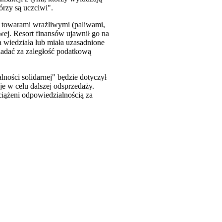
órzy są uczciwi".
 towarami wrażliwymi (paliwami,
wej. Resort finansów ujawnił go na
a wiedziała lub miała uzasadnione
iadać za zaległość podatkową
ności solidarnej" będzie dotyczył
e w celu dalszej odsprzedaży.
ciążeni odpowiedzialnością za