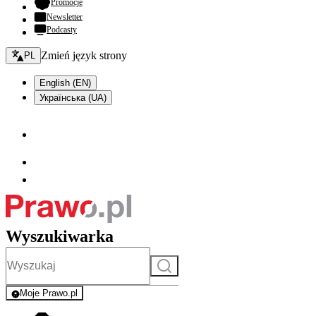
- otwiera się w nowej karcie
Promocje
Newsletter
Podcasty
Zmień język - bieżący:
Zmień język strony
PL
English (EN)
Українська (UA)
Wyszukiwarka
Szukaj
Moje Prawo.pl
- rejestracja i logowanie do serwisu