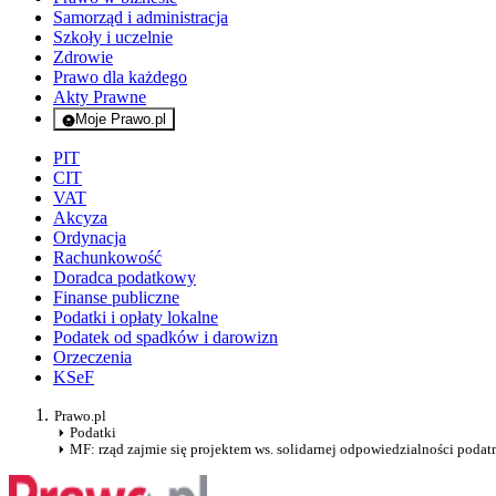
Samorząd i administracja
Szkoły i uczelnie
Zdrowie
Prawo dla każdego
Akty Prawne
Moje Prawo.pl
- rejestracja i logowanie do serwisu
PIT
CIT
VAT
Akcyza
Ordynacja
Rachunkowość
Doradca podatkowy
Finanse publiczne
Podatki i opłaty lokalne
Podatek od spadków i darowizn
Orzeczenia
KSeF
Prawo.pl
Podatki
MF: rząd zajmie się projektem ws. solidarnej odpowiedzialności poda