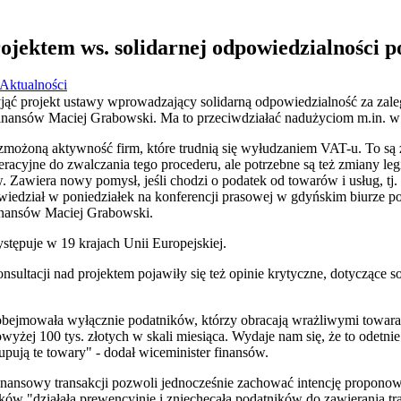
rojektem ws. solidarnej odpowiedzialności 
Aktualności
jąć projekt ustawy wprowadzający solidarną odpowiedzialność za zal
finansów Maciej Grabowski. Ma to przeciwdziałać nadużyciom m.in. w
żoną aktywność firm, które trudnią się wyłudzaniem VAT-u. To są 
acyjne do zwalczania tego procederu, ale potrzebne są też zmiany legis
 Zawiera nowy pomysł, jeśli chodzi o podatek od towarów i usług, tj. i
wiedział w poniedziałek na konferencji prasowej w gdyńskim biurze 
finansów Maciej Grabowski.
stępuje w 19 krajach Unii Europejskiej.
nsultacji nad projektem pojawiły się też opinie krytyczne, dotyczące s
a obejmowała wyłącznie podatników, którzy obracają wrażliwymi towaram
żej 100 tys. złotych w skali miesiąca. Wydaje nam się, że to odetnie 
kupują te towary" - dodał wiceminister finansów.
nansowy transakcji pozwoli jednocześnie zachować intencję proponowa
ków "działała prewencyjnie i zniechęcała podatników do zawierania tra