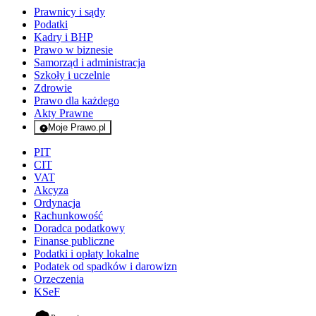
Prawnicy i sądy
Podatki
Kadry i BHP
Prawo w biznesie
Samorząd i administracja
Szkoły i uczelnie
Zdrowie
Prawo dla każdego
Akty Prawne
Moje Prawo.pl
- rejestracja i logowanie do serwisu
PIT
CIT
VAT
Akcyza
Ordynacja
Rachunkowość
Doradca podatkowy
Finanse publiczne
Podatki i opłaty lokalne
Podatek od spadków i darowizn
Orzeczenia
KSeF