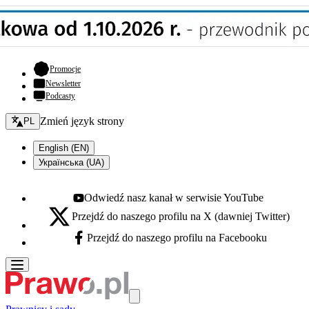
- otwiera się w nowej karcie
Promocje
Newsletter
Podcasty
Zmień język - bieżący:
Zmień język strony
PL
English (EN)
Українська (UA)
Odwiedź nasz kanał w serwisie YouTube
Youtube - otwiera się w nowej karcie
Przejdź do naszego profilu na X (dawniej Twitter)
X - otwiera się w nowej karcie
Przejdź do naszego profilu na Facebooku
Facebook - otwiera się w nowej karcie