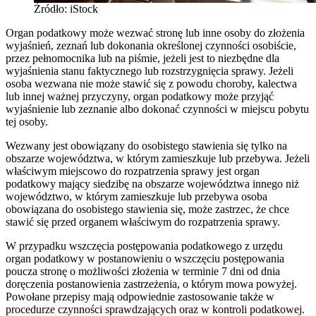
Źródło: iStock
Organ podatkowy może wezwać stronę lub inne osoby do złożenia
wyjaśnień, zeznań lub dokonania określonej czynności osobiście,
przez pełnomocnika lub na piśmie, jeżeli jest to niezbędne dla
wyjaśnienia stanu faktycznego lub rozstrzygnięcia sprawy. Jeżeli
osoba wezwana nie może stawić się z powodu choroby, kalectwa
lub innej ważnej przyczyny, organ podatkowy może przyjąć
wyjaśnienie lub zeznanie albo dokonać czynności w miejscu pobytu
tej osoby.
Wezwany jest obowiązany do osobistego stawienia się tylko na
obszarze województwa, w którym zamieszkuje lub przebywa. Jeżeli
właściwym miejscowo do rozpatrzenia sprawy jest organ
podatkowy mający siedzibę na obszarze województwa innego niż
województwo, w którym zamieszkuje lub przebywa osoba
obowiązana do osobistego stawienia się, może zastrzec, że chce
stawić się przed organem właściwym do rozpatrzenia sprawy.
W przypadku wszczęcia postępowania podatkowego z urzędu
organ podatkowy w postanowieniu o wszczęciu postępowania
poucza stronę o możliwości złożenia w terminie 7 dni od dnia
doręczenia postanowienia zastrzeżenia, o którym mowa powyżej.
Powołane przepisy mają odpowiednie zastosowanie także w
procedurze czynności sprawdzających oraz w kontroli podatkowej.