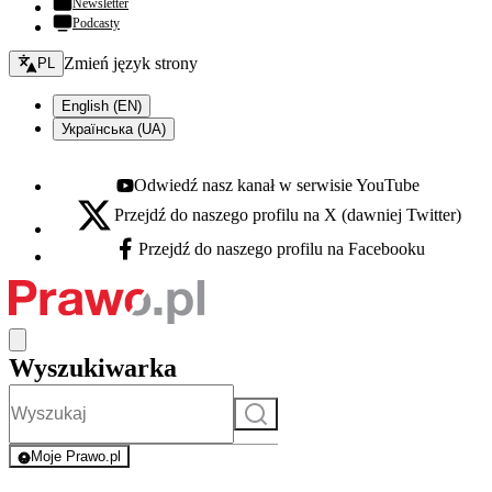
Newsletter
Podcasty
Zmień język - bieżący:
Zmień język strony
PL
English (EN)
Українська (UA)
Odwiedź nasz kanał w serwisie YouTube
Youtube - otwiera się w nowej karcie
Przejdź do naszego profilu na X (dawniej Twitter)
X - otwiera się w nowej karcie
Przejdź do naszego profilu na Facebooku
Facebook - otwiera się w nowej karcie
Wyszukiwarka
Szukaj
Moje Prawo.pl
- rejestracja i logowanie do serwisu