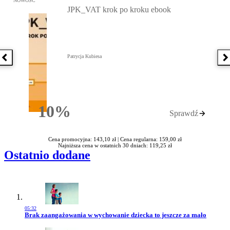
NOWOŚĆ
JPK_VAT krok po kroku ebook
Patrycja Kubiesa
Poprzednia książka
N
10%
Sprawdź
Rabatu
Cena promocyjna: 143,10 zł |
Cena regularna: 159,00 zł
Najniższa cena w ostatnich 30 dniach: 119,25 zł
Ostatnio dodane
05:32
Przejdź do artykułu:
Brak zaangażowania w wychowanie dziecka to jeszcze za mało