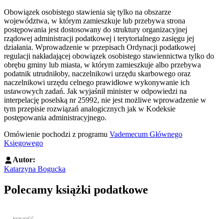
Obowiązek osobistego stawienia się tylko na obszarze
województwa, w którym zamieszkuje lub przebywa strona
postępowania jest dostosowany do struktury organizacyjnej
rządowej administracji podatkowej i terytorialnego zasięgu jej
działania. Wprowadzenie w przepisach Ordynacji podatkowej
regulacji nakładającej obowiązek osobistego stawiennictwa tylko do
obrębu gminy lub miasta, w którym zamieszkuje albo przebywa
podatnik utrudniłoby, naczelnikowi urzędu skarbowego oraz
naczelnikowi urzędu celnego prawidłowe wykonywanie ich
ustawowych zadań. Jak wyjaśnił minister w odpowiedzi na
interpelację poselską nr 25992, nie jest możliwe wprowadzenie w
tym przepisie rozwiązań analogicznych jak w Kodeksie
postępowania administracyjnego.
Omówienie pochodzi z programu
Vademecum Głównego
Księgowego
Autor:
Katarzyna Bogucka
Polecamy książki podatkowe
Przejdź do: JPK_VAT krok po kroku ebook, Patrycja Kubiesa - otw