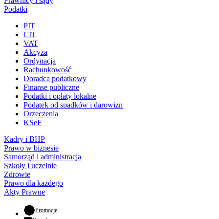
Prawnicy i sądy
Podatki
PIT
CIT
VAT
Akcyza
Ordynacja
Rachunkowość
Doradca podatkowy
Finanse publiczne
Podatki i opłaty lokalne
Podatek od spadków i darowizn
Orzeczenia
KSeF
Kadry i BHP
Prawo w biznesie
Samorząd i administracja
Szkoły i uczelnie
Zdrowie
Prawo dla każdego
Akty Prawne
- otwiera się w nowej karcie
Promocje