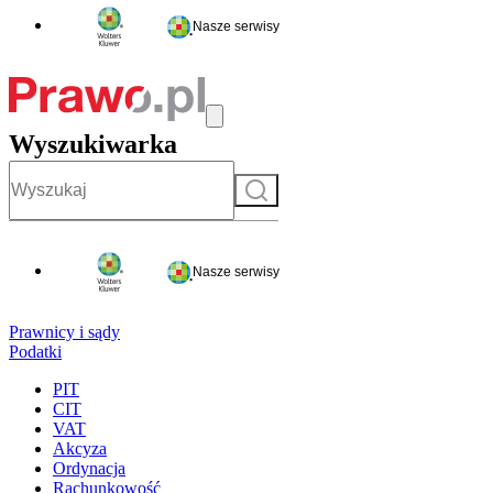
Nasze serwisy
Wyszukiwarka
Szukaj
Nasze serwisy
Prawnicy i sądy
Podatki
PIT
CIT
VAT
Akcyza
Ordynacja
Rachunkowość