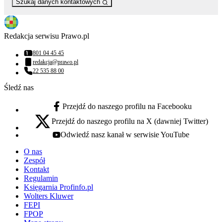
Szukaj danych kontaktowych
Redakcja serwisu Prawo.pl
801 04 45 45
Numer telefonu:
redakcja@prawo.pl
Adres email:
22 535 88 00
Numer telefonu:
Śledź nas
Przejdź do naszego profilu na Facebooku
facebook - otwiera się w nowej karcie
Przejdź do naszego profilu na X (dawniej Twitter)
x - otwiera się w nowej karcie
Odwiedź nasz kanał w serwisie YouTube
youtube - otwiera się w nowej karcie
O nas
Zespół
Kontakt
Regulamin
Księgarnia Profinfo.pl
Wolters Kluwer
FEPI
FPOP