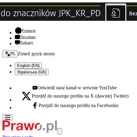
- otwiera się w nowej karcie
Promocje
Newsletter
Podcasty
Zmień język - bieżący:
Zmień język strony
PL
English (EN)
Українська (UA)
Odwiedź nasz kanał w serwisie YouTube
Youtube - otwiera się w nowej karcie
Przejdź do naszego profilu na X (dawniej Twitter)
X - otwiera się w nowej karcie
Przejdź do naszego profilu na Facebooku
Facebook - otwiera się w nowej karcie