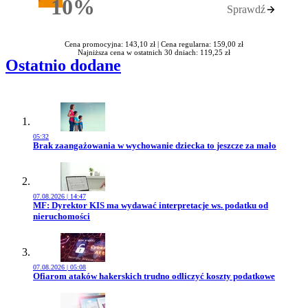
10%
Sprawdź
Rabatu
Cena promocyjna: 143,10 zł |
Cena regularna: 159,00 zł
Najniższa cena w ostatnich 30 dniach: 119,25 zł
Ostatnio dodane
05:32
Przejdź do artykułu:
Brak zaangażowania w wychowanie dziecka to jeszcze za mało
07.08.2026 | 14:47
Przejdź do artykułu:
MF: Dyrektor KIS ma wydawać interpretacje ws. podatku od
nieruchomości
07.08.2026 | 05:08
Przejdź do artykułu:
Ofiarom ataków hakerskich trudno odliczyć koszty podatkowe