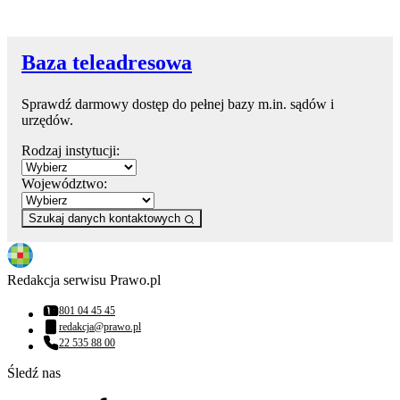
Baza teleadresowa
Sprawdź darmowy dostęp do pełnej bazy m.in. sądów i
urzędów.
Rodzaj instytucji:
Województwo:
Szukaj danych kontaktowych
Redakcja serwisu Prawo.pl
801 04 45 45
Numer telefonu:
redakcja@prawo.pl
Adres email:
22 535 88 00
Numer telefonu:
Śledź nas