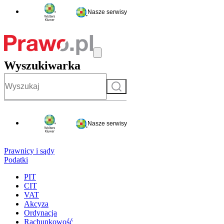
Nasze serwisy
Wyszukiwarka
Szukaj
Nasze serwisy
Prawnicy i sądy
Podatki
PIT
CIT
VAT
Akcyza
Ordynacja
Rachunkowość