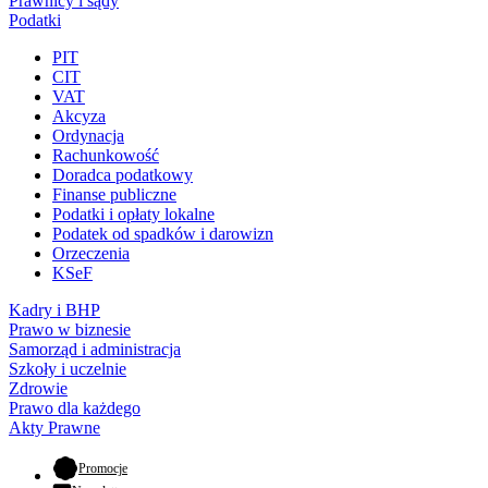
Prawnicy i sądy
Podatki
PIT
CIT
VAT
Akcyza
Ordynacja
Rachunkowość
Doradca podatkowy
Finanse publiczne
Podatki i opłaty lokalne
Podatek od spadków i darowizn
Orzeczenia
KSeF
Kadry i BHP
Prawo w biznesie
Samorząd i administracja
Szkoły i uczelnie
Zdrowie
Prawo dla każdego
Akty Prawne
- otwiera się w nowej karcie
Promocje