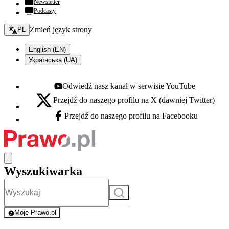
Newsletter
Podcasty
Zmień język - bieżący:
Zmień język strony
PL
English (EN)
Українська (UA)
Odwiedź nasz kanał w serwisie YouTube
Youtube - otwiera się w nowej karcie
Przejdź do naszego profilu na X (dawniej Twitter)
X - otwiera się w nowej karcie
Przejdź do naszego profilu na Facebooku
Facebook - otwiera się w nowej karcie
Wyszukiwarka
Szukaj
Moje Prawo.pl
- rejestracja i logowanie do serwisu