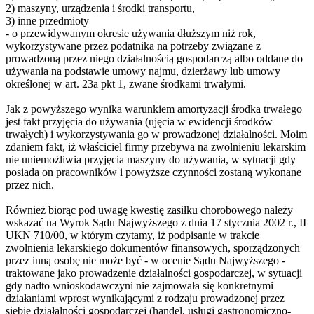
2) maszyny, urządzenia i środki transportu,
3) inne przedmioty
- o przewidywanym okresie używania dłuższym niż rok,
wykorzystywane przez podatnika na potrzeby związane z
prowadzoną przez niego działalnością gospodarczą albo oddane do
używania na podstawie umowy najmu, dzierżawy lub umowy
określonej w art. 23a pkt 1, zwane środkami trwałymi.
Jak z powyższego wynika warunkiem amortyzacji środka trwałego
jest fakt przyjęcia do używania (ujęcia w ewidencji środków
trwałych) i wykorzystywania go w prowadzonej działalności. Moim
zdaniem fakt, iż właściciel firmy przebywa na zwolnieniu lekarskim
nie uniemożliwia przyjęcia maszyny do używania, w sytuacji gdy
posiada on pracowników i powyższe czynności zostaną wykonane
przez nich.
Również biorąc pod uwagę kwestię zasiłku chorobowego należy
wskazać na Wyrok Sądu Najwyższego z dnia 17 stycznia 2002 r., II
UKN 710/00, w którym czytamy, iż podpisanie w trakcie
zwolnienia lekarskiego dokumentów finansowych, sporządzonych
przez inną osobę nie może być - w ocenie Sądu Najwyższego -
traktowane jako prowadzenie działalności gospodarczej, w sytuacji
gdy nadto wnioskodawczyni nie zajmowała się konkretnymi
działaniami wprost wynikającymi z rodzaju prowadzonej przez
siebie działalności gospodarczej (handel, usługi gastronomiczno-