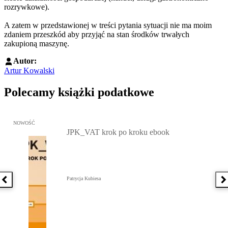
rozrywkowe).
A zatem w przedstawionej w treści pytania sytuacji nie ma moim
zdaniem przeszkód aby przyjąć na stan środków trwałych
zakupioną maszynę.
Autor:
Artur Kowalski
Polecamy książki podatkowe
Przejdź do: JPK_VAT krok po kroku ebook, Patrycja Kubiesa - otw
NOWOŚĆ
JPK_VAT krok po kroku ebook
Patrycja Kubiesa
Poprzednia książka
N