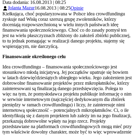
Data dodania: 16.08.2013 | 08:25
Jolanta Mazur
16.08.2013 | 08:25
Opinie
Kiełkująca, choć popularyzowana w Polsce idea crowdfundingu
zyskuje nad Wisłą coraz szerszą grupę zwolenników, którzy
doceniają rozpowszechnioną w wielu innych państwach ideę
finansowania społecznościowego. Choć co do zasady pomysł ten
jest na wielu płaszczyznach zbliżony do założeń zbiórki publicznej,
to tu jednak pomagając w realizacji danego projektu, stajemy się
wspierającym, nie darczyńcą.
Finansowanie określonego celu
Idea crowdfundingu – finansowania społecznościowego jest
stosunkowo młodą inicjatywą. Jej początków upatruje się bowiem
w latach dziewięćdziesiątych ubiegłego wieku. Jego założeniem jest
dobrowolne finansowanie projektów przez mikropłatników, którzy
zainteresowani są finalizacją danego przedsięwzięcia. Polega to
więc na tym, że pomysłodawca projektu publikuje informację o nim
w serwisie internetowym (najczęściej dedykowanym dla zbiórek
pieniędzy w ramach crowdfundingu) i liczy, że zainteresuje nimi
internetową społeczność – potencjalnych mikropłatników. Ci, o ile
identyfikują się z danym projektem lub zależy im na jego finalizacji,
przekazują dobrowolne wpłaty na jego rzecz. Projekty
przedstawiane na platformach crowdfundingowych mogą mieć przy
tym właściwie dowolny charakter, może być to więc wprowadzenie