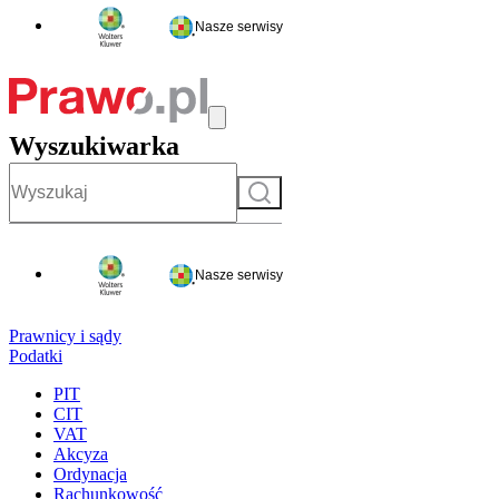
Nasze serwisy
Wyszukiwarka
Szukaj
Nasze serwisy
Prawnicy i sądy
Podatki
PIT
CIT
VAT
Akcyza
Ordynacja
Rachunkowość