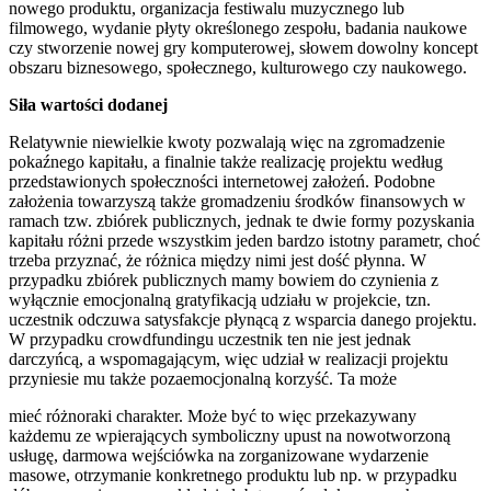
nowego produktu, organizacja festiwalu muzycznego lub
filmowego, wydanie płyty określonego zespołu, badania naukowe
czy stworzenie nowej gry komputerowej, słowem dowolny koncept
obszaru biznesowego, społecznego, kulturowego czy naukowego.
Siła wartości dodanej
Relatywnie niewielkie kwoty pozwalają więc na zgromadzenie
pokaźnego kapitału, a finalnie także realizację projektu według
przedstawionych społeczności internetowej założeń. Podobne
założenia towarzyszą także gromadzeniu środków finansowych w
ramach tzw. zbiórek publicznych, jednak te dwie formy pozyskania
kapitału różni przede wszystkim jeden bardzo istotny parametr, choć
trzeba przyznać, że różnica między nimi jest dość płynna. W
przypadku zbiórek publicznych mamy bowiem do czynienia z
wyłącznie emocjonalną gratyfikacją udziału w projekcie, tzn.
uczestnik odczuwa satysfakcje płynącą z wsparcia danego projektu.
W przypadku crowdfundingu uczestnik ten nie jest jednak
darczyńcą, a wspomagającym, więc udział w realizacji projektu
przyniesie mu także pozaemocjonalną korzyść. Ta może
mieć różnoraki charakter. Może być to więc przekazywany
każdemu ze wpierających symboliczny upust na nowotworzoną
usługę, darmowa wejściówka na zorganizowane wydarzenie
masowe, otrzymanie konkretnego produktu lub np. w przypadku