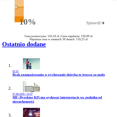
10%
Sprawdź
Rabatu
Cena promocyjna: 143,10 zł |
Cena regularna: 159,00 zł
Najniższa cena w ostatnich 30 dniach: 119,25 zł
Ostatnio dodane
05:32
Przejdź do artykułu:
Brak zaangażowania w wychowanie dziecka to jeszcze za mało
07.08.2026 | 14:47
Przejdź do artykułu:
MF: Dyrektor KIS ma wydawać interpretacje ws. podatku od
nieruchomości