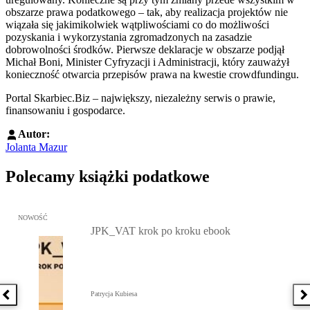
obszarze prawa podatkowego – tak, aby realizacja projektów nie
wiązała się jakimikolwiek wątpliwościami co do możliwości
pozyskania i wykorzystania zgromadzonych na zasadzie
dobrowolności środków. Pierwsze deklaracje w obszarze podjął
Michał Boni, Minister Cyfryzacji i Administracji, który zauważył
konieczność otwarcia przepisów prawa na kwestie crowdfundingu.
Portal Skarbiec.Biz – największy, niezależny serwis o prawie,
finansowaniu i gospodarce.
Autor:
Jolanta Mazur
Polecamy książki podatkowe
Przejdź do: JPK_VAT krok po kroku ebook, Patrycja Kubiesa - otw
NOWOŚĆ
JPK_VAT krok po kroku ebook
Patrycja Kubiesa
Poprzednia książka
N