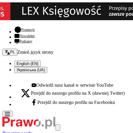
- otwiera się w nowej karcie
Promocje
Newsletter
Podcasty
Zmień język - bieżący:
Zmień język strony
PL
English (EN)
Українська (UA)
Odwiedź nasz kanał w serwisie YouTube
Youtube - otwiera się w nowej karcie
Przejdź do naszego profilu na X (dawniej Twitter)
X - otwiera się w nowej karcie
Przejdź do naszego profilu na Facebooku
Facebook - otwiera się w nowej karcie