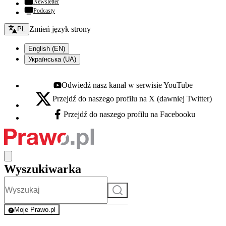
Newsletter
Podcasty
Zmień język - bieżący:
Zmień język strony
PL
English (EN)
Українська (UA)
Odwiedź nasz kanał w serwisie YouTube
Youtube - otwiera się w nowej karcie
Przejdź do naszego profilu na X (dawniej Twitter)
X - otwiera się w nowej karcie
Przejdź do naszego profilu na Facebooku
Facebook - otwiera się w nowej karcie
Wyszukiwarka
Szukaj
Moje Prawo.pl
- rejestracja i logowanie do serwisu