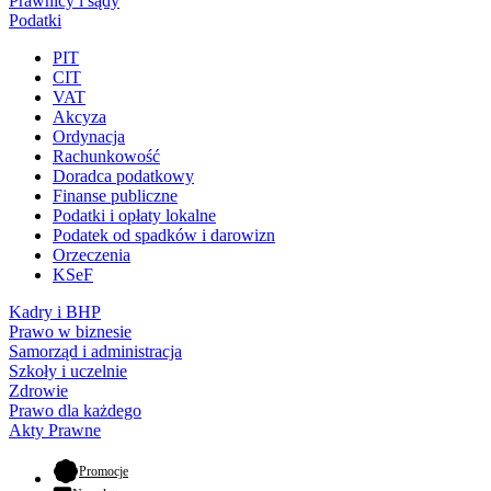
Prawnicy i sądy
Podatki
PIT
CIT
VAT
Akcyza
Ordynacja
Rachunkowość
Doradca podatkowy
Finanse publiczne
Podatki i opłaty lokalne
Podatek od spadków i darowizn
Orzeczenia
KSeF
Kadry i BHP
Prawo w biznesie
Samorząd i administracja
Szkoły i uczelnie
Zdrowie
Prawo dla każdego
Akty Prawne
- otwiera się w nowej karcie
Promocje