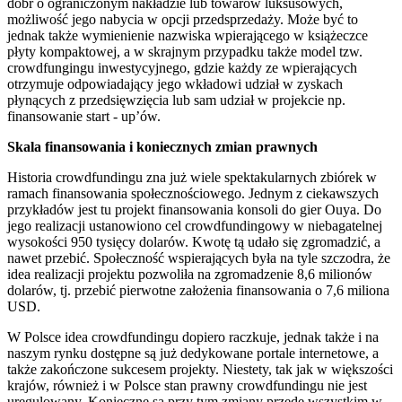
dóbr o ograniczonym nakładzie lub towarów luksusowych,
możliwość jego nabycia w opcji przedsprzedaży. Może być to
jednak także wymienienie nazwiska wpierającego w książeczce
płyty kompaktowej, a w skrajnym przypadku także model tzw.
crowdfungingu inwestycyjnego, gdzie każdy ze wpierających
otrzymuje odpowiadający jego wkładowi udział w zyskach
płynących z przedsięwzięcia lub sam udział w projekcie np.
finansowanie start - up’ów.
Skala finansowania i koniecznych zmian prawnych
Historia crowdfundingu zna już wiele spektakularnych zbiórek w
ramach finansowania społecznościowego. Jednym z ciekawszych
przykładów jest tu projekt finansowania konsoli do gier Ouya. Do
jego realizacji ustanowiono cel crowdfundingowy w niebagatelnej
wysokości 950 tysięcy dolarów. Kwotę tą udało się zgromadzić, a
nawet przebić. Społeczność wspierających była na tyle szczodra, że
idea realizacji projektu pozwoliła na zgromadzenie 8,6 milionów
dolarów, tj. przebić pierwotne założenia finansowania o 7,6 miliona
USD.
W Polsce idea crowdfundingu dopiero raczkuje, jednak także i na
naszym rynku dostępne są już dedykowane portale internetowe, a
także zakończone sukcesem projekty. Niestety, tak jak w większości
krajów, również i w Polsce stan prawny crowdfundingu nie jest
uregulowany. Konieczne są przy tym zmiany przede wszystkim w