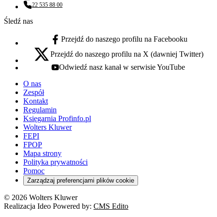
22 535 88 00
Numer telefonu:
Śledź nas
Przejdź do naszego profilu na Facebooku
facebook - otwiera się w nowej karcie
Przejdź do naszego profilu na X (dawniej Twitter)
x - otwiera się w nowej karcie
Odwiedź nasz kanał w serwisie YouTube
youtube - otwiera się w nowej karcie
O nas
Zespół
Kontakt
Regulamin
Księgarnia Profinfo.pl
Wolters Kluwer
FEPI
FPOP
Mapa strony
Polityka prywatności
Pomoc
Zarządzaj preferencjami plików cookie
© 2026 Wolters Kluwer
Realizacja Ideo Powered by:
CMS Edito