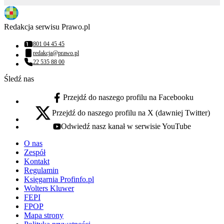
Redakcja serwisu Prawo.pl
801 04 45 45
Numer telefonu:
redakcja@prawo.pl
Adres email:
22 535 88 00
Numer telefonu:
Śledź nas
Przejdź do naszego profilu na Facebooku
facebook - otwiera się w nowej karcie
Przejdź do naszego profilu na X (dawniej Twitter)
x - otwiera się w nowej karcie
Odwiedź nasz kanał w serwisie YouTube
youtube - otwiera się w nowej karcie
O nas
Zespół
Kontakt
Regulamin
Księgarnia Profinfo.pl
Wolters Kluwer
FEPI
FPOP
Mapa strony