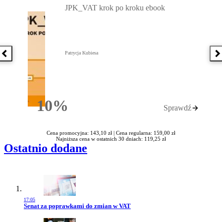
JPK_VAT krok po kroku ebook
Patrycja Kubiesa
Poprzednia książka
N
10%
Sprawdź
Rabatu
Cena promocyjna: 143,10 zł |
Cena regularna: 159,00 zł
Najniższa cena w ostatnich 30 dniach: 119,25 zł
Ostatnio dodane
17:05
Przejdź do artykułu:
Senat za poprawkami do zmian w VAT