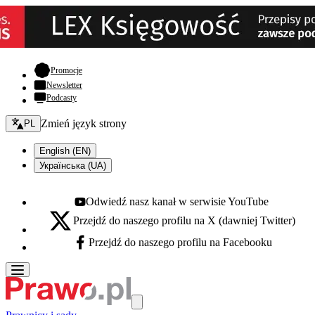
- otwiera się w nowej karcie
Promocje
Newsletter
Podcasty
Zmień język - bieżący:
Zmień język strony
PL
English (EN)
Українська (UA)
Odwiedź nasz kanał w serwisie YouTube
Youtube - otwiera się w nowej karcie
Przejdź do naszego profilu na X (dawniej Twitter)
X - otwiera się w nowej karcie
Przejdź do naszego profilu na Facebooku
Facebook - otwiera się w nowej karcie