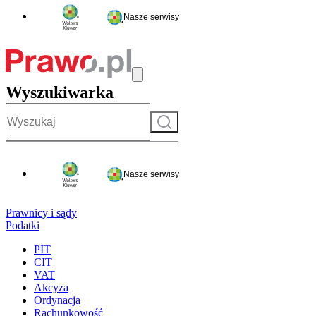
Nasze serwisy
Wyszukiwarka
Szukaj
Nasze serwisy
Prawnicy i sądy
Podatki
PIT
CIT
VAT
Akcyza
Ordynacja
Rachunkowość