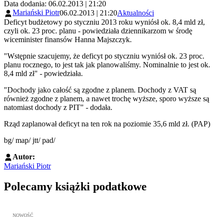
Data dodania: 06.02.2013 | 21:20
Mariański Piotr
06.02.2013 | 21:20
Aktualności
Deficyt budżetowy po styczniu 2013 roku wyniósł ok. 8,4 mld zł,
czyli ok. 23 proc. planu - powiedziała dziennikarzom w środę
wiceminister finansów Hanna Majszczyk.
"Wstępnie szacujemy, że deficyt po styczniu wyniósł ok. 23 proc.
planu rocznego, to jest tak jak planowaliśmy. Nominalnie to jest ok.
8,4 mld zł" - powiedziała.
"Dochody jako całość są zgodne z planem. Dochody z VAT są
również zgodne z planem, a nawet trochę wyższe, sporo wyższe są
natomiast dochody z PIT" - dodała.
Rząd zaplanował deficyt na ten rok na poziomie 35,6 mld zł. (PAP)
bg/ map/ jtt/ pad/
Autor:
Mariański Piotr
Polecamy książki podatkowe
Przejdź do: JPK_VAT krok po kroku ebook, Patrycja Kubiesa - otw
NOWOŚĆ