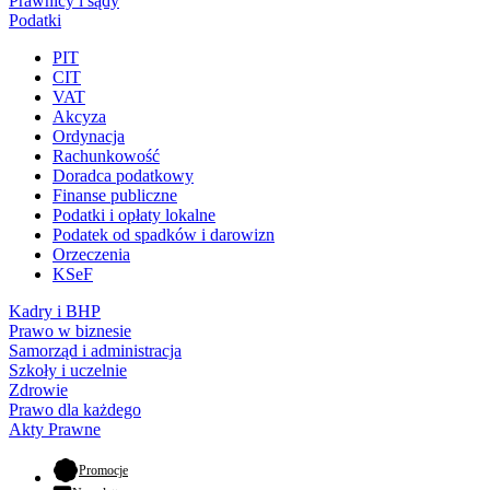
Prawnicy i sądy
Podatki
PIT
CIT
VAT
Akcyza
Ordynacja
Rachunkowość
Doradca podatkowy
Finanse publiczne
Podatki i opłaty lokalne
Podatek od spadków i darowizn
Orzeczenia
KSeF
Kadry i BHP
Prawo w biznesie
Samorząd i administracja
Szkoły i uczelnie
Zdrowie
Prawo dla każdego
Akty Prawne
- otwiera się w nowej karcie
Promocje