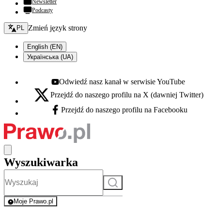
Newsletter
Podcasty
Zmień język - bieżący:
Zmień język strony
PL
English (EN)
Українська (UA)
Odwiedź nasz kanał w serwisie YouTube
Youtube - otwiera się w nowej karcie
Przejdź do naszego profilu na X (dawniej Twitter)
X - otwiera się w nowej karcie
Przejdź do naszego profilu na Facebooku
Facebook - otwiera się w nowej karcie
Wyszukiwarka
Szukaj
Moje Prawo.pl
- rejestracja i logowanie do serwisu