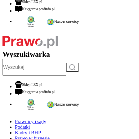
otwiera się w nowej karcie
Sklep LEX.pl
otwiera się w nowej karcie
Księgarnia profinfo.pl
Nasze serwisy
Wyszukiwarka
Szukaj
otwiera się w nowej karcie
Sklep LEX.pl
otwiera się w nowej karcie
Księgarnia profinfo.pl
Nasze serwisy
Prawnicy i sądy
Podatki
Kadry i BHP
Prawo w biznesie