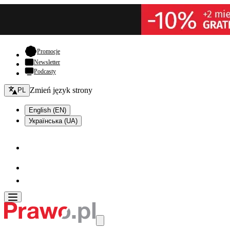
- otwiera się w nowej karcie
Promocje
Newsletter
Podcasty
Zmień język - bieżący:
Zmień język strony
PL
English (EN)
Українська (UA)