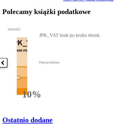
Polecamy książki podatkowe
Przejdź do: JPK_VAT krok po kroku ebook, Patrycja Kubiesa - otw
NOWOŚĆ
JPK_VAT krok po kroku ebook
Patrycja Kubiesa
Poprzednia książka
10%
Rabatu
Ostatnio dodane