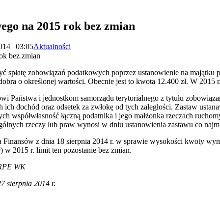
ego na 2015 rok bez zmian
014 | 03:05
Aktualności
ok bez zmian
ć spłatę zobowiązań podatkowych poprzez ustanowienie na majątku p
obra o określonej wartości. Obecnie jest to kwota 12.400 zł. W 2015 r.
i Państwa i jednostkom samorządu terytorialnego z tytułu zobowiązań
 ich dochód oraz odsetek za zwłokę od tych zaległości. Zastaw ustana
cych współwłasność łączną podatnika i jego małżonka rzeczach rucho
gólnych rzeczy lub praw wynosi w dniu ustanowienia zastawu co najmn
 Finansów z dnia 18 sierpnia 2014 r. w sprawie wysokości kwoty wymi
w 2015 r. limit ten pozostanie bez zmian.
 RPE WK
27 sierpnia 2014 r.