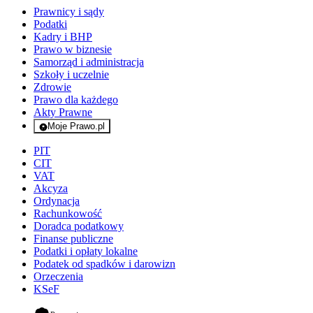
Prawnicy i sądy
Podatki
Kadry i BHP
Prawo w biznesie
Samorząd i administracja
Szkoły i uczelnie
Zdrowie
Prawo dla każdego
Akty Prawne
Moje Prawo.pl
- rejestracja i logowanie do serwisu
PIT
CIT
VAT
Akcyza
Ordynacja
Rachunkowość
Doradca podatkowy
Finanse publiczne
Podatki i opłaty lokalne
Podatek od spadków i darowizn
Orzeczenia
KSeF