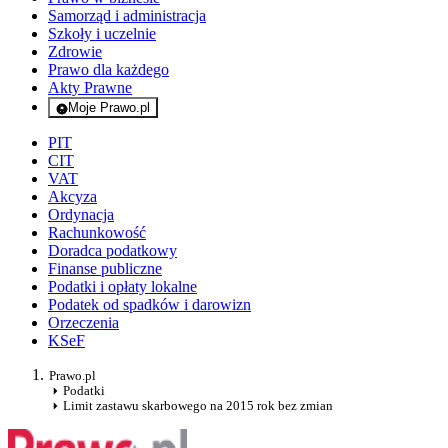
Samorząd i administracja
Szkoły i uczelnie
Zdrowie
Prawo dla każdego
Akty Prawne
Moje Prawo.pl
- rejestracja i logowanie do serwisu
PIT
CIT
VAT
Akcyza
Ordynacja
Rachunkowość
Doradca podatkowy
Finanse publiczne
Podatki i opłaty lokalne
Podatek od spadków i darowizn
Orzeczenia
KSeF
Prawo.pl
Podatki
Limit zastawu skarbowego na 2015 rok bez zmian