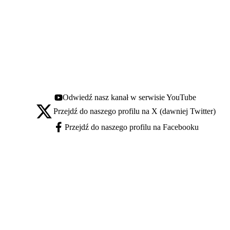
Odwiedź nasz kanał w serwisie YouTube
Youtube - otwiera się w nowej karcie
Przejdź do naszego profilu na X (dawniej Twitter)
X - otwiera się w nowej karcie
Przejdź do naszego profilu na Facebooku
Facebook - otwiera się w nowej karcie