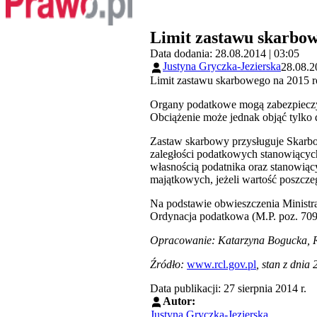
Limit zastawu skarbow
Data dodania: 28.08.2014 | 03:05
Justyna Gryczka-Jezierska
28.08.2
Limit zastawu skarbowego na 2015 r
Organy podatkowe mogą zabezpieczy
Obciążenie może jednak objąć tylko d
Zastaw skarbowy przysługuje Skarbow
zaległości podatkowych stanowiących
własnością podatnika oraz stanowią
majątkowych, jeżeli wartość poszcze
Na podstawie obwieszczenia Ministra
Ordynacja podatkowa (M.P. poz. 709) 
Opracowanie:
Katarzyna Bogucka,
Źródło:
www.rcl.gov.pl
, stan z dnia 
Data publikacji: 27 sierpnia 2014 r.
Autor:
Justyna Gryczka-Jezierska