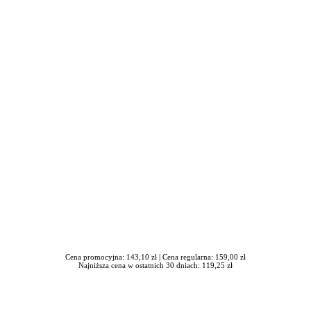
iera się w nowym oknie
Cena promocyjna: 143,10 zł |
Cena regularna: 159,00 zł
Najniższa cena w ostatnich 30 dniach: 119,25 zł