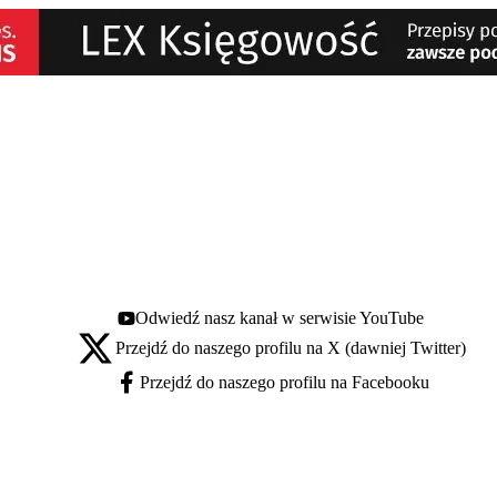
Odwiedź nasz kanał w serwisie YouTube
Youtube - otwiera się w nowej karcie
Przejdź do naszego profilu na X (dawniej Twitter)
X - otwiera się w nowej karcie
Przejdź do naszego profilu na Facebooku
Facebook - otwiera się w nowej karcie