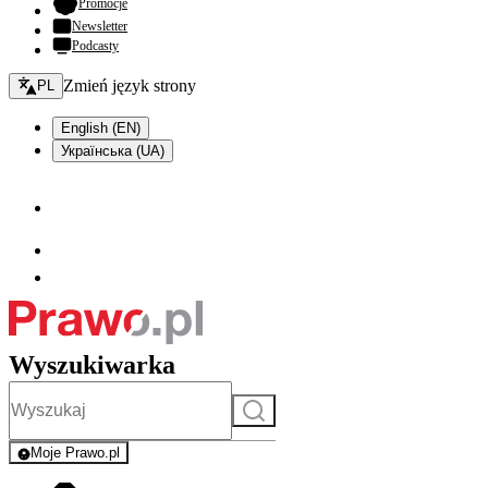
- otwiera się w nowej karcie
Promocje
Newsletter
Podcasty
Zmień język - bieżący:
Zmień język strony
PL
English (EN)
Українська (UA)
Wyszukiwarka
Szukaj
Moje Prawo.pl
- rejestracja i logowanie do serwisu