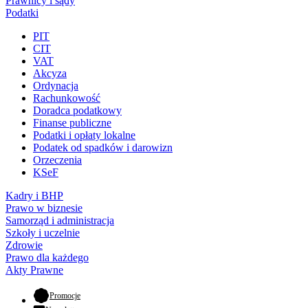
Prawnicy i sądy
Podatki
PIT
CIT
VAT
Akcyza
Ordynacja
Rachunkowość
Doradca podatkowy
Finanse publiczne
Podatki i opłaty lokalne
Podatek od spadków i darowizn
Orzeczenia
KSeF
Kadry i BHP
Prawo w biznesie
Samorząd i administracja
Szkoły i uczelnie
Zdrowie
Prawo dla każdego
Akty Prawne
- otwiera się w nowej karcie
Promocje