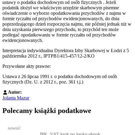
ustawy o podatku dochodowym od osób fizycznych . Jeżeli
podatnik złożył we właściwym urzędzie skarbowym pisemne
oświadczenie o wyborze opodatkowania przychodów z najmu w
formie ryczałtu od przychodów ewidencjonowanych, do dnia
poprzedzającego dzień rozpoczęcia najmu, nie później jednak niż w
dniu uzyskania pierwszego przychodu, to przychód ten może
podlegać opodatkowaniu w formie ryczałtu od przychodów
ewidencjonowanych.
Interpretacja indywidualna Dyrektora Izby Skarbowej w Łodzi z 5
października 2012 r., IPTPB1/415-457/12-2/KO
Przywołane akty prawne:
Ustawa z 26 lipcaa 1991 r. o podatku dochodowym od osób
fizycznych (Dz. U. z 2012 r., poz. 361 t.j.)
Autor:
Jolanta Mazur
Polecamy książki podatkowe
Przejdź do: JPK_VAT krok po kroku ebook, Patrycja Kubiesa - otw
NOWOŚĆ
JPK_VAT krok po kroku ebook