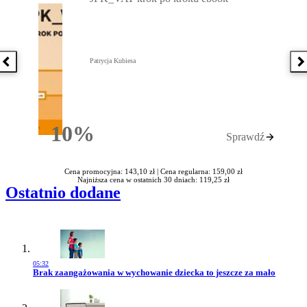
Patrycja Kubiesa
Poprzednia książka
N
10%
Sprawdź
Rabatu
Cena promocyjna: 143,10 zł |
Cena regularna: 159,00 zł
Najniższa cena w ostatnich 30 dniach: 119,25 zł
Ostatnio dodane
05:32
Przejdź do artykułu:
Brak zaangażowania w wychowanie dziecka to jeszcze za mało