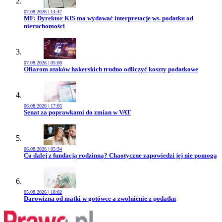
07.08.2026 | 14:47
Przejdź do artykułu:
MF: Dyrektor KIS ma wydawać interpretacje ws. podatku od
nieruchomości
07.08.2026 | 05:08
Przejdź do artykułu:
Ofiarom ataków hakerskich trudno odliczyć koszty podatkowe
06.08.2026 | 17:05
Przejdź do artykułu:
Senat za poprawkami do zmian w VAT
06.08.2026 | 05:34
Przejdź do artykułu:
Co dalej z fundacją rodzinną? Chaotyczne zapowiedzi jej nie pomogą
05.08.2026 | 18:02
Przejdź do artykułu:
Darowizna od matki w gotówce a zwolnienie z podatku