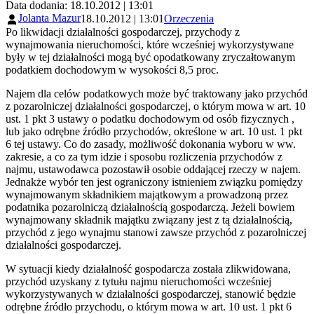
Data dodania: 18.10.2012 | 13:01
Jolanta Mazur
18.10.2012 | 13:01
Orzeczenia
Po likwidacji działalności gospodarczej, przychody z
wynajmowania nieruchomości, które wcześniej wykorzystywane
były w tej działalności mogą być opodatkowany zryczałtowanym
podatkiem dochodowym w wysokości 8,5 proc.
Najem dla celów podatkowych może być traktowany jako przychód
z pozarolniczej działalności gospodarczej, o którym mowa w art. 10
ust. 1 pkt 3 ustawy o podatku dochodowym od osób fizycznych ,
lub jako odrębne źródło przychodów, określone w art. 10 ust. 1 pkt
6 tej ustawy. Co do zasady, możliwość dokonania wyboru w ww.
zakresie, a co za tym idzie i sposobu rozliczenia przychodów z
najmu, ustawodawca pozostawił osobie oddającej rzeczy w najem.
Jednakże wybór ten jest ograniczony istnieniem związku pomiędzy
wynajmowanym składnikiem majątkowym a prowadzoną przez
podatnika pozarolniczą działalnością gospodarczą. Jeżeli bowiem
wynajmowany składnik majątku związany jest z tą działalnością,
przychód z jego wynajmu stanowi zawsze przychód z pozarolniczej
działalności gospodarczej.
W sytuacji kiedy działalność gospodarcza została zlikwidowana,
przychód uzyskany z tytułu najmu nieruchomości wcześniej
wykorzystywanych w działalności gospodarczej, stanowić będzie
odrębne źródło przychodu, o którym mowa w art. 10 ust. 1 pkt 6