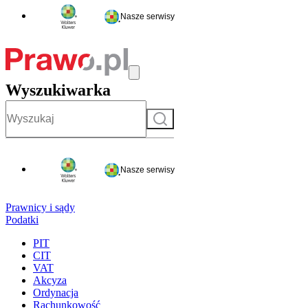
Nasze serwisy
Wyszukiwarka
Szukaj
Nasze serwisy
Prawnicy i sądy
Podatki
PIT
CIT
VAT
Akcyza
Ordynacja
Rachunkowość