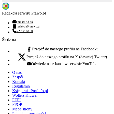
Redakcja serwisu Prawo.pl
801 04 45 45
Numer telefonu:
redakcja@prawo.pl
Adres email:
22 535 88 00
Numer telefonu:
Śledź nas
Przejdź do naszego profilu na Facebooku
facebook - otwiera się w nowej karcie
Przejdź do naszego profilu na X (dawniej Twitter)
x - otwiera się w nowej karcie
Odwiedź nasz kanał w serwisie YouTube
youtube - otwiera się w nowej karcie
O nas
Zespół
Kontakt
Regulamin
Księgarnia Profinfo.pl
Wolters Kluwer
FEPI
FPOP
Mapa strony
Polityka prywatności