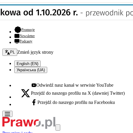
- otwiera się w nowej karcie
Promocje
Newsletter
Podcasty
Zmień język - bieżący:
Zmień język strony
PL
English (EN)
Українська (UA)
Odwiedź nasz kanał w serwisie YouTube
Youtube - otwiera się w nowej karcie
Przejdź do naszego profilu na X (dawniej Twitter)
X - otwiera się w nowej karcie
Przejdź do naszego profilu na Facebooku
Facebook - otwiera się w nowej karcie