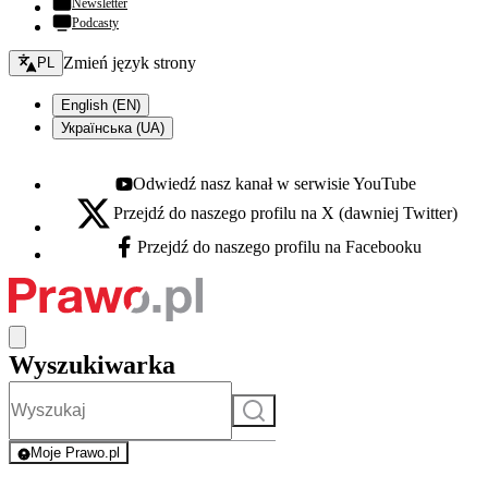
Newsletter
Podcasty
Zmień język - bieżący:
Zmień język strony
PL
English (EN)
Українська (UA)
Odwiedź nasz kanał w serwisie YouTube
Youtube - otwiera się w nowej karcie
Przejdź do naszego profilu na X (dawniej Twitter)
X - otwiera się w nowej karcie
Przejdź do naszego profilu na Facebooku
Facebook - otwiera się w nowej karcie
Wyszukiwarka
Szukaj
Moje Prawo.pl
- rejestracja i logowanie do serwisu