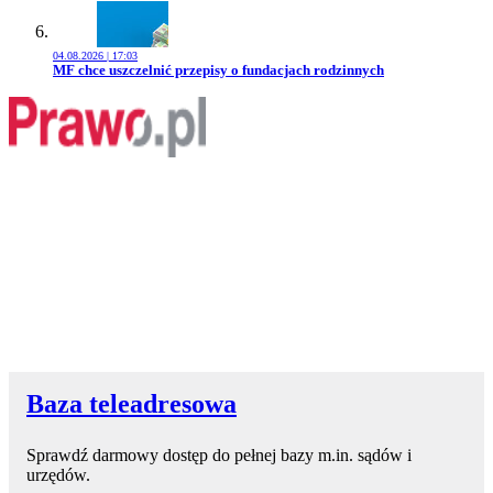
04.08.2026 | 17:03
Przejdź do artykułu:
MF chce uszczelnić przepisy o fundacjach rodzinnych
Baza teleadresowa
Sprawdź darmowy dostęp do pełnej bazy m.in. sądów i
urzędów.