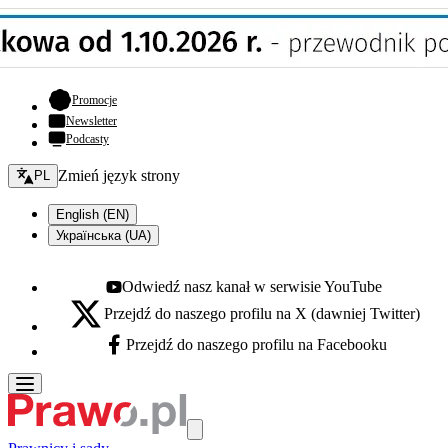
- otwiera się w nowej karcie
Promocje
Newsletter
Podcasty
Zmień język - bieżący:
Zmień język strony
PL
English (EN)
Українська (UA)
Odwiedź nasz kanał w serwisie YouTube
Youtube - otwiera się w nowej karcie
Przejdź do naszego profilu na X (dawniej Twitter)
X - otwiera się w nowej karcie
Przejdź do naszego profilu na Facebooku
Facebook - otwiera się w nowej karcie