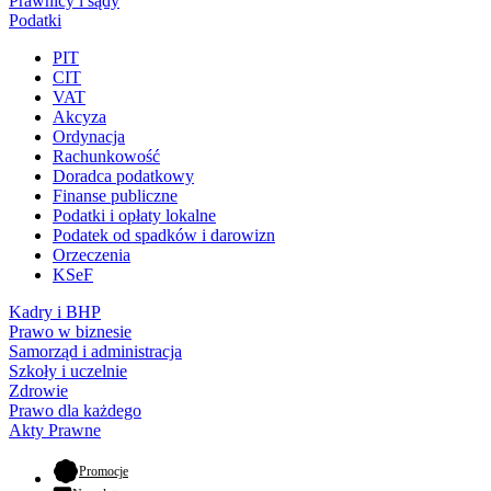
Prawnicy i sądy
Podatki
PIT
CIT
VAT
Akcyza
Ordynacja
Rachunkowość
Doradca podatkowy
Finanse publiczne
Podatki i opłaty lokalne
Podatek od spadków i darowizn
Orzeczenia
KSeF
Kadry i BHP
Prawo w biznesie
Samorząd i administracja
Szkoły i uczelnie
Zdrowie
Prawo dla każdego
Akty Prawne
- otwiera się w nowej karcie
Promocje