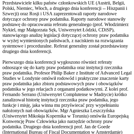
Przedstawiciele kilku państw członkowskich UE (Austrii, Belgii,
Polski, Niemiec, Włoch, a drugiego dnia konferencji -- Hiszpanii i
Szwecji) oraz Rosji i USA zaprezentowali raporty narodowe
dotyczące ochrony praw podatnika. Raporty narodowe stanowiły
podstawę do opracowania referatu generalnego (prof. Włodzimierz
Nykiel, mgr Małgorzata Sęk, Uniwersytet Łódzki, CDiSP),
stanowiącego analizę legislacji dotyczącej ochrony praw podatnika
w wyżej wymienionych państwach, z naciskiem na rozwiązania
systemowe i proceduralne. Referat generalny został przedstawiony
drugiego dnia konferencji.
Pierwszego dnia konferencji wygłoszono również referaty
odnoszące się do karty praw podatnika oraz instytucji rzecznika
praw podatnika. Profesor Philip Baker z Institute of Advanced Legal
Studies w Londynie omówił rodowód i praktyczne znaczenie karty
praw podatnika jako zbioru podstawowych praw i obowiązków
podatnika w jego relacjach z organami podatkowymi. Z kolei prof.
Fernando Serrano (Uniwersytet Complutense w Madrycie) krótko
zanalizował historię instytucji rzecznika praw podatnika, jego
funkcje i misję, jaka winna mu przyświecać przy wypełnianiu
nałożonych nań obowiązków. Mgr Agnieszka Leszczyńska
(Uniwersytet Mikołaja Kopernika w Toruniu) omówiła Europejską
Konwencję Praw Człowieka jako narzędzie ochrony praw
podatnika. Drugiego dnia konferencji prof. Jan de Goede
(International Bureau of Fiscal Documentation w Amsterdamie)