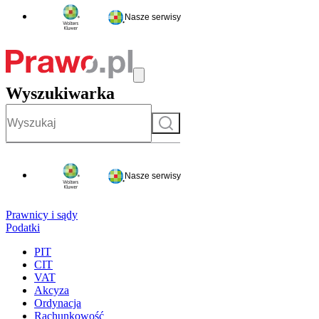
Nasze serwisy
Wyszukiwarka
Szukaj
Nasze serwisy
Prawnicy i sądy
Podatki
PIT
CIT
VAT
Akcyza
Ordynacja
Rachunkowość