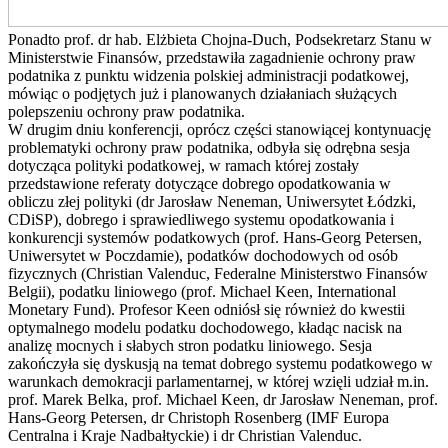
Ponadto prof. dr hab. Elżbieta Chojna-Duch, Podsekretarz Stanu w
Ministerstwie Finansów, przedstawiła zagadnienie ochrony praw
podatnika z punktu widzenia polskiej administracji podatkowej,
mówiąc o podjętych już i planowanych działaniach służących
polepszeniu ochrony praw podatnika.
W drugim dniu konferencji, oprócz części stanowiącej kontynuację
problematyki ochrony praw podatnika, odbyła się odrębna sesja
dotycząca polityki podatkowej, w ramach której zostały
przedstawione referaty dotyczące dobrego opodatkowania w
obliczu złej polityki (dr Jarosław Neneman, Uniwersytet Łódzki,
CDiSP), dobrego i sprawiedliwego systemu opodatkowania i
konkurencji systemów podatkowych (prof. Hans-Georg Petersen,
Uniwersytet w Poczdamie), podatków dochodowych od osób
fizycznych (Christian Valenduc, Federalne Ministerstwo Finansów
Belgii), podatku liniowego (prof. Michael Keen, International
Monetary Fund). Profesor Keen odniósł się również do kwestii
optymalnego modelu podatku dochodowego, kładąc nacisk na
analizę mocnych i słabych stron podatku liniowego. Sesja
zakończyła się dyskusją na temat dobrego systemu podatkowego w
warunkach demokracji parlamentarnej, w której wzięli udział m.in.
prof. Marek Belka, prof. Michael Keen, dr Jarosław Neneman, prof.
Hans-Georg Petersen, dr Christoph Rosenberg (IMF Europa
Centralna i Kraje Nadbałtyckie) i dr Christian Valenduc.