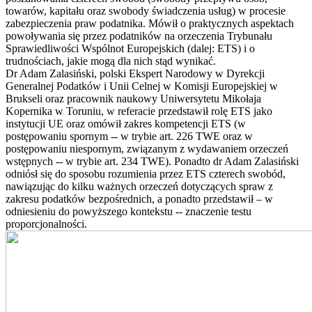
towarów, kapitału oraz swobody świadczenia usług) w procesie
zabezpieczenia praw podatnika. Mówił o praktycznych aspektach
powoływania się przez podatników na orzeczenia Trybunału
Sprawiedliwości Wspólnot Europejskich (dalej: ETS) i o
trudnościach, jakie mogą dla nich stąd wynikać.
Dr Adam Zalasiński, polski Ekspert Narodowy w Dyrekcji
Generalnej Podatków i Unii Celnej w Komisji Europejskiej w
Brukseli oraz pracownik naukowy Uniwersytetu Mikołaja
Kopernika w Toruniu, w referacie przedstawił rolę ETS jako
instytucji UE oraz omówił zakres kompetencji ETS (w
postępowaniu spornym -- w trybie art. 226 TWE oraz w
postępowaniu niespornym, związanym z wydawaniem orzeczeń
wstępnych -- w trybie art. 234 TWE). Ponadto dr Adam Zalasiński
odniósł się do sposobu rozumienia przez ETS czterech swobód,
nawiązując do kilku ważnych orzeczeń dotyczących spraw z
zakresu podatków bezpośrednich, a ponadto przedstawił – w
odniesieniu do powyższego kontekstu -- znaczenie testu
proporcjonalności.