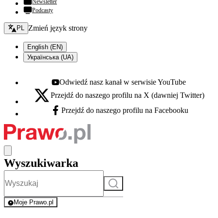
Newsletter
Podcasty
Zmień język - bieżący:
Zmień język strony
PL
English (EN)
Українська (UA)
Odwiedź nasz kanał w serwisie YouTube
Youtube - otwiera się w nowej karcie
Przejdź do naszego profilu na X (dawniej Twitter)
X - otwiera się w nowej karcie
Przejdź do naszego profilu na Facebooku
Facebook - otwiera się w nowej karcie
Wyszukiwarka
Szukaj
Moje Prawo.pl
- rejestracja i logowanie do serwisu