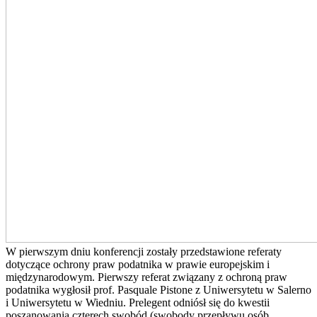
W pierwszym dniu konferencji zostały przedstawione referaty
dotyczące ochrony praw podatnika w prawie europejskim i
międzynarodowym. Pierwszy referat związany z ochroną praw
podatnika wygłosił prof. Pasquale Pistone z Uniwersytetu w Salerno
i Uniwersytetu w Wiedniu. Prelegent odniósł się do kwestii
poszanowania czterech swobód (swobody przepływu osób,