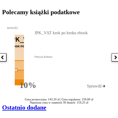
Polecamy książki podatkowe
Przejdź do: JPK_VAT krok po kroku ebook, Patrycja Kubiesa - otw
NOWOŚĆ
JPK_VAT krok po kroku ebook
Patrycja Kubiesa
Poprzednia książka
N
10%
Sprawdź
Rabatu
Cena promocyjna: 143,10 zł |
Cena regularna: 159,00 zł
Najniższa cena w ostatnich 30 dniach: 119,25 zł
Ostatnio dodane