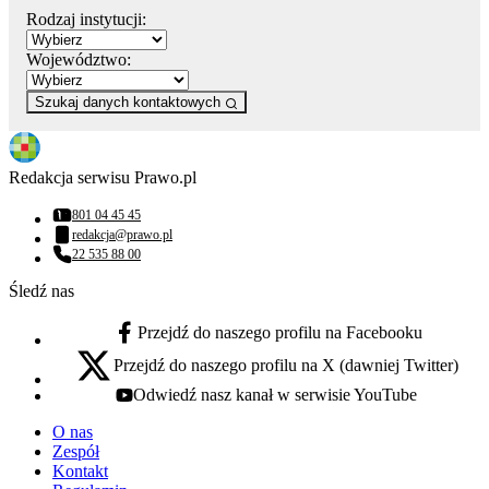
Rodzaj instytucji:
Województwo:
Szukaj danych kontaktowych
Redakcja serwisu Prawo.pl
801 04 45 45
Numer telefonu:
redakcja@prawo.pl
Adres email:
22 535 88 00
Numer telefonu:
Śledź nas
Przejdź do naszego profilu na Facebooku
facebook - otwiera się w nowej karcie
Przejdź do naszego profilu na X (dawniej Twitter)
x - otwiera się w nowej karcie
Odwiedź nasz kanał w serwisie YouTube
youtube - otwiera się w nowej karcie
O nas
Zespół
Kontakt