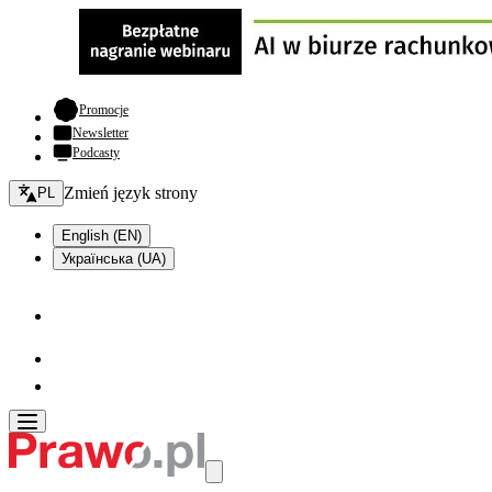
- otwiera się w nowej karcie
Promocje
Newsletter
Podcasty
Zmień język - bieżący:
Zmień język strony
PL
English (EN)
Українська (UA)