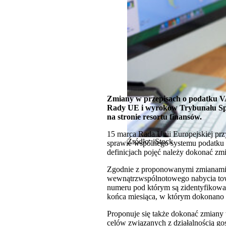
Zmiany w przepisach o podatku V
Rady UE i wyroków Trybunału Spr
na stronie resortu finansów.
15 marca Rada Unii Europejskiej pr
Źródło: iStock
sprawie wspólnego systemu podatku o
definicjach pojęć należy dokonać z
Zgodnie z proponowanymi zmianami 
wewnątrzwspólnotowego nabycia tow
numeru pod którym są zidentyfikowan
końca miesiąca, w którym dokonano t
Proponuje się także dokonać zmiany w
celów związanych z działalnością g