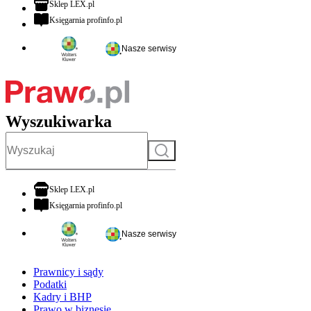
otwiera się w nowej karcie
Sklep LEX.pl
otwiera się w nowej karcie
Księgarnia profinfo.pl
Nasze serwisy
Wyszukiwarka
Szukaj
otwiera się w nowej karcie
Sklep LEX.pl
otwiera się w nowej karcie
Księgarnia profinfo.pl
Nasze serwisy
Prawnicy i sądy
Podatki
Kadry i BHP
Prawo w biznesie