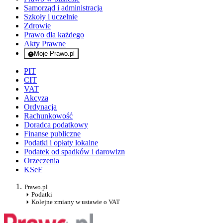
Samorząd i administracja
Szkoły i uczelnie
Zdrowie
Prawo dla każdego
Akty Prawne
Moje Prawo.pl
- rejestracja i logowanie do serwisu
PIT
CIT
VAT
Akcyza
Ordynacja
Rachunkowość
Doradca podatkowy
Finanse publiczne
Podatki i opłaty lokalne
Podatek od spadków i darowizn
Orzeczenia
KSeF
Prawo.pl
Podatki
Kolejne zmiany w ustawie o VAT