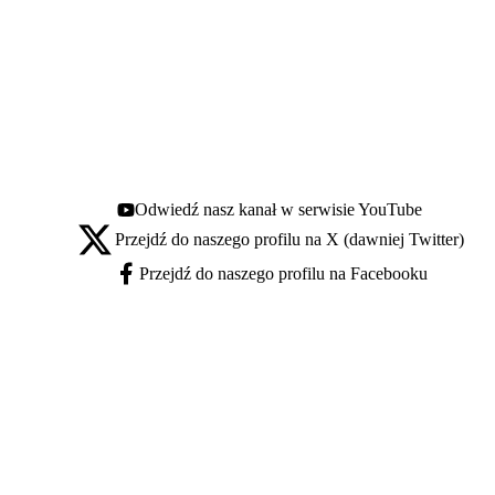
Odwiedź nasz kanał w serwisie YouTube
Youtube - otwiera się w nowej karcie
Przejdź do naszego profilu na X (dawniej Twitter)
X - otwiera się w nowej karcie
Przejdź do naszego profilu na Facebooku
Facebook - otwiera się w nowej karcie