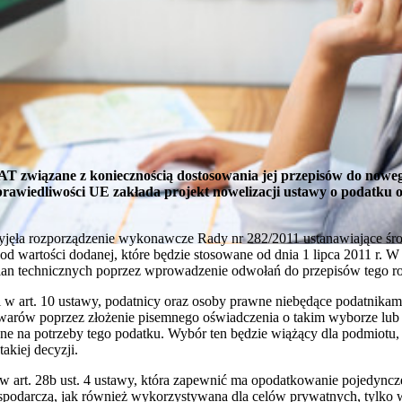
AT związane z koniecznością dostosowania jej przepisów do now
awiedliwości UE zakłada projekt nowelizacji ustawy o podatku 
zyjęła rozporządzenie wykonawcze Rady nr 282/2011 ustanawiające 
d wartości dodanej, które będzie stosowane od dnia 1 lipca 2011 r. 
mian technicznych poprzez wprowadzenie odwołań do przepisów tego r
w art. 10 ustawy, podatnicy oraz osoby prawne niebędące podatnika
arów poprzez złożenie pisemnego oświadczenia o takim wyborze lu
e na potrzeby tego podatku. Wybór ten będzie wiążący dla podmiotu, na
akiej decyzji.
 art. 28b ust. 4 ustawy, która zapewnić ma opodatkowanie pojedynczej
ospodarczą, jak również wykorzystywana dla celów prywatnych, tylko 