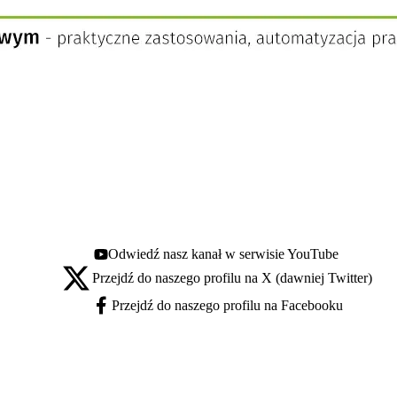
Odwiedź nasz kanał w serwisie YouTube
Youtube - otwiera się w nowej karcie
Przejdź do naszego profilu na X (dawniej Twitter)
X - otwiera się w nowej karcie
Przejdź do naszego profilu na Facebooku
Facebook - otwiera się w nowej karcie