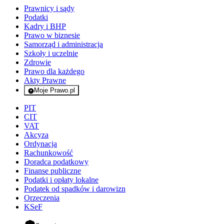
Prawnicy i sądy
Podatki
Kadry i BHP
Prawo w biznesie
Samorząd i administracja
Szkoły i uczelnie
Zdrowie
Prawo dla każdego
Akty Prawne
Moje Prawo.pl
- rejestracja i logowanie do serwisu
PIT
CIT
VAT
Akcyza
Ordynacja
Rachunkowość
Doradca podatkowy
Finanse publiczne
Podatki i opłaty lokalne
Podatek od spadków i darowizn
Orzeczenia
KSeF