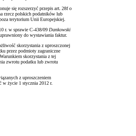
je się rozszerzyć przepis art. 28f o
na rzecz polskich podatników lub
poza terytorium Unii Europejskiej.
0 r. w sprawie C-438/09
Dankowski
euprawniony do wystawiania faktur.
liwość skorzystania z uproszczonej
atku przez podmioty zagraniczne
Warunkiem skorzystania z tej
ania zwrotu podatku lub zwrotu
związanych z uproszczeniem
w życie 1 stycznia 2012 r.