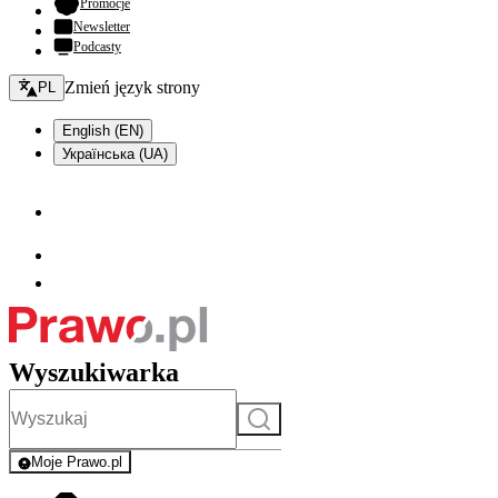
- otwiera się w nowej karcie
Promocje
Newsletter
Podcasty
Zmień język - bieżący:
Zmień język strony
PL
English (EN)
Українська (UA)
Wyszukiwarka
Szukaj
Moje Prawo.pl
- rejestracja i logowanie do serwisu