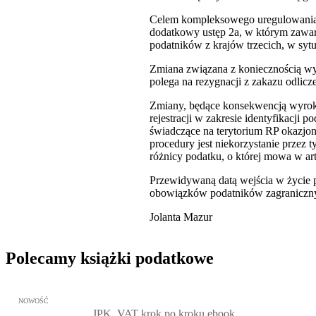
Celem kompleksowego uregulowania w 
dodatkowy ustęp 2a, w którym zawart
podatników z krajów trzecich, w sytu
Zmiana związana z koniecznością wy
polega na rezygnacji z zakazu odlic
Zmiany, będące konsekwencją wyroku
rejestracji w zakresie identyfikacj
świadczące na terytorium RP okazjon
procedury jest niekorzystanie przez
różnicy podatku, o której mowa w art
Przewidywaną datą wejścia w życie p
obowiązków podatników zagranicznyc
Jolanta Mazur
Polecamy książki podatkowe
Przejdź do: JPK_VAT krok po kroku ebook, Patrycja Kubiesa - otw
NOWOŚĆ
JPK_VAT krok po kroku ebook