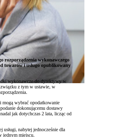
ego rozporządzenia wykonawczego
od towarów i usługo opublikowany
środki wykonawcze do dyrektywy w
W związku z tym w ustawie, w
ozporządzenia.
mi mogą wybrać opodatkowanie
b podanie dokonującemu dostawy
dal jak dotychczas 2 lata, licząc od
 usługi, nabytej jednocześnie dla
w jednym miejscu.