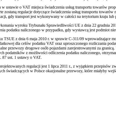
ustawie o VAT miejsca świadczenia usług transportu towarów proponu
e zostaną regulacje dotyczące świadczenia usług transportu towarów 
acji, gdy transport jest wykonywany w całości na terytorium kraju lub 
konania wyroku Trybunału Sprawiedliwości UE z dnia 22 grudnia 201
zenia podatku naliczonego w przypadku, gdy wystawcą jest podmiot ni
 TSUE z dnia 6 maja 2010 r. w sprawie C-311/09 wprowadzające moż
i podatkowej dla celów podatku VAT oraz uproszczonego
rozliczania pod
alne przewozy drogowe osób pojazdami zarejestrowanymi za granicą. 
 tych podatników z możliwości odliczenia podatku naliczonego, otrzym
. 87 ust. 1 ustawy o VAT.
rojektowanych regulacji jest 1 lipca 2011 r., z wyjątkiem przepisów 
h świadczących w Polsce okazjonalne przewozy, które miałyby wejść 
iera się w nowym oknie