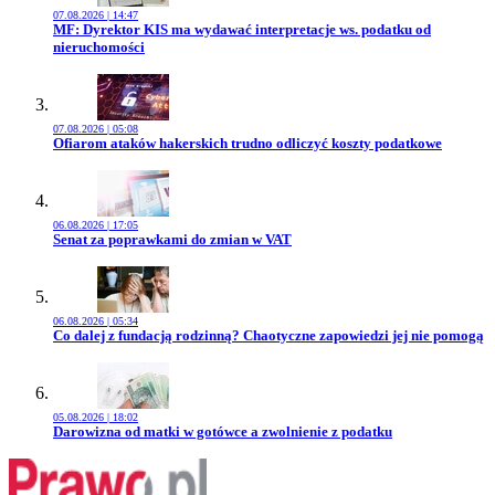
07.08.2026 | 14:47
Przejdź do artykułu:
MF: Dyrektor KIS ma wydawać interpretacje ws. podatku od
nieruchomości
07.08.2026 | 05:08
Przejdź do artykułu:
Ofiarom ataków hakerskich trudno odliczyć koszty podatkowe
06.08.2026 | 17:05
Przejdź do artykułu:
Senat za poprawkami do zmian w VAT
06.08.2026 | 05:34
Przejdź do artykułu:
Co dalej z fundacją rodzinną? Chaotyczne zapowiedzi jej nie pomogą
05.08.2026 | 18:02
Przejdź do artykułu:
Darowizna od matki w gotówce a zwolnienie z podatku