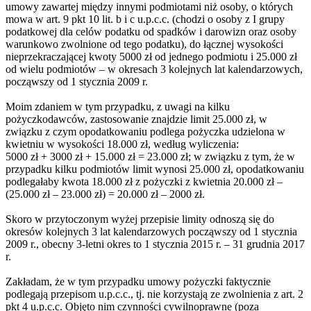
umowy zawartej między innymi podmiotami niż osoby, o których
mowa w art. 9 pkt 10 lit. b i c u.p.c.c. (chodzi o osoby z I grupy
podatkowej dla celów podatku od spadków i darowizn oraz osoby
warunkowo zwolnione od tego podatku), do łącznej wysokości
nieprzekraczającej kwoty 5000 zł od jednego podmiotu i 25.000 zł
od wielu podmiotów – w okresach 3 kolejnych lat kalendarzowych,
począwszy od 1 stycznia 2009 r.
Moim zdaniem w tym przypadku, z uwagi na kilku
pożyczkodawców, zastosowanie znajdzie limit 25.000 zł, w
związku z czym opodatkowaniu podlega pożyczka udzielona w
kwietniu w wysokości 18.000 zł, według wyliczenia:
5000 zł + 3000 zł + 15.000 zł = 23.000 zł; w związku z tym, że w
przypadku kilku podmiotów limit wynosi 25.000 zł, opodatkowaniu
podlegałaby kwota 18.000 zł z pożyczki z kwietnia 20.000 zł –
(25.000 zł – 23.000 zł) = 20.000 zł – 2000 zł.
Skoro w przytoczonym wyżej przepisie limity odnoszą się do
okresów kolejnych 3 lat kalendarzowych począwszy od 1 stycznia
2009 r., obecny 3-letni okres to 1 stycznia 2015 r. – 31 grudnia 2017
r.
Zakładam, że w tym przypadku umowy pożyczki faktycznie
podlegają przepisom u.p.c.c., tj. nie korzystają ze zwolnienia z art. 2
pkt 4 u.p.c.c. Objęto nim czynności cywilnoprawne (poza