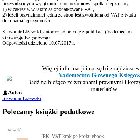
przewidzianymi wyjątkami), inne niż umowa spółki i jej zmiany:
1) w zakresie, w jakim są opodatkowane VAT,
2) jeżeli przynajmniej jedna ze stron jest zwolniona od VAT z tytułu
dokonania tej czynności.
Sławomir Liżewski, autor współpracuje z publikacją Vademecum
Głównego Księgowego
Odpowiedzi udzielono 10.07.2017 r.
Więcej informacji i narzędzi znajdziesz 
Vademecum Głównego Księgow
Bądź na bieżąco ze zmianami prawnymi i korzy
materiałów
Autor:
Sławomir Liżewski
Polecamy książki podatkowe
Przejdź do: JPK_VAT krok po kroku ebook, Patrycja Kubiesa - otw
NOWOŚĆ
JPK_VAT krok po kroku ebook