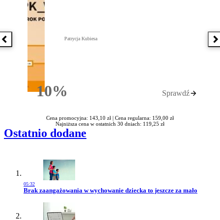
Patrycja Kubiesa
Poprzednia książka
N
10%
Sprawdź
Rabatu
Cena promocyjna: 143,10 zł |
Cena regularna: 159,00 zł
Najniższa cena w ostatnich 30 dniach: 119,25 zł
Ostatnio dodane
05:32
Przejdź do artykułu:
Brak zaangażowania w wychowanie dziecka to jeszcze za mało