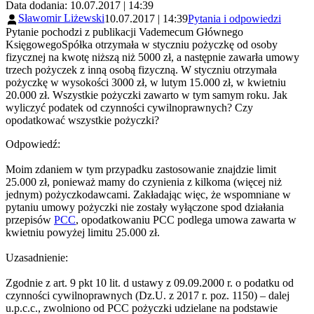
Data dodania: 10.07.2017 | 14:39
Sławomir Liżewski
10.07.2017 | 14:39
Pytania i odpowiedzi
Pytanie pochodzi z publikacji Vademecum Głównego
KsięgowegoSpółka otrzymała w styczniu pożyczkę od osoby
fizycznej na kwotę niższą niż 5000 zł, a następnie zawarła umowy
trzech pożyczek z inną osobą fizyczną. W styczniu otrzymała
pożyczkę w wysokości 3000 zł, w lutym 15.000 zł, w kwietniu
20.000 zł. Wszystkie pożyczki zawarto w tym samym roku. Jak
wyliczyć podatek od czynności cywilnoprawnych? Czy
opodatkować wszystkie pożyczki?
Odpowiedź:
Moim zdaniem w tym przypadku zastosowanie znajdzie limit
25.000 zł, ponieważ mamy do czynienia z kilkoma (więcej niż
jednym) pożyczkodawcami. Zakładając więc, że wspomniane w
pytaniu umowy pożyczki nie zostały wyłączone spod działania
przepisów
PCC
, opodatkowaniu PCC podlega umowa zawarta w
kwietniu powyżej limitu 25.000 zł.
Uzasadnienie:
Zgodnie z art. 9 pkt 10 lit. d ustawy z 09.09.2000 r. o podatku od
czynności cywilnoprawnych (Dz.U. z 2017 r. poz. 1150) – dalej
u.p.c.c., zwolniono od PCC pożyczki udzielane na podstawie