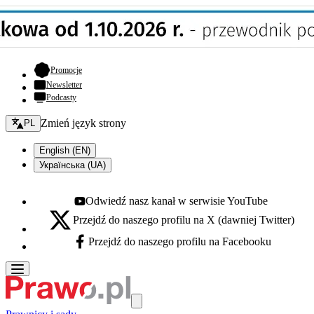
- otwiera się w nowej karcie
Promocje
Newsletter
Podcasty
Zmień język - bieżący:
Zmień język strony
PL
English (EN)
Українська (UA)
Odwiedź nasz kanał w serwisie YouTube
Youtube - otwiera się w nowej karcie
Przejdź do naszego profilu na X (dawniej Twitter)
X - otwiera się w nowej karcie
Przejdź do naszego profilu na Facebooku
Facebook - otwiera się w nowej karcie