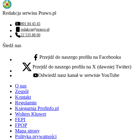
Redakcja serwisu Prawo.pl
801 04 45 45
Numer telefonu:
redakcja@prawo.pl
Adres email:
22 535 88 00
Numer telefonu:
Śledź nas
Przejdź do naszego profilu na Facebooku
facebook - otwiera się w nowej karcie
Przejdź do naszego profilu na X (dawniej Twitter)
x - otwiera się w nowej karcie
Odwiedź nasz kanał w serwisie YouTube
youtube - otwiera się w nowej karcie
O nas
Zespół
Kontakt
Regulamin
Księgarnia Profinfo.pl
Wolters Kluwer
FEPI
FPOP
Mapa strony
Polityka prywatności