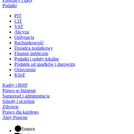
Prawnicy i sądy
Podatki
PIT
CIT
VAT
Akcyza
Ordynacja
Rachunkowość
Doradca podatkowy
Finanse publiczne
Podatki i opłaty lokalne
Podatek od spadków i darowizn
Orzeczenia
KSeF
Kadry i BHP
Prawo w biznesie
Samorząd i administracja
Szkoły i uczelnie
Zdrowie
Prawo dla każdego
Akty Prawne
- otwiera się w nowej karcie
Promocje