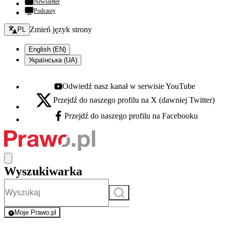
Newsletter
Podcasty
Zmień język - bieżący:
Zmień język strony
PL
English (EN)
Українська (UA)
Odwiedź nasz kanał w serwisie YouTube
Youtube - otwiera się w nowej karcie
Przejdź do naszego profilu na X (dawniej Twitter)
X - otwiera się w nowej karcie
Przejdź do naszego profilu na Facebooku
Facebook - otwiera się w nowej karcie
Wyszukiwarka
Szukaj
Moje Prawo.pl
- rejestracja i logowanie do serwisu