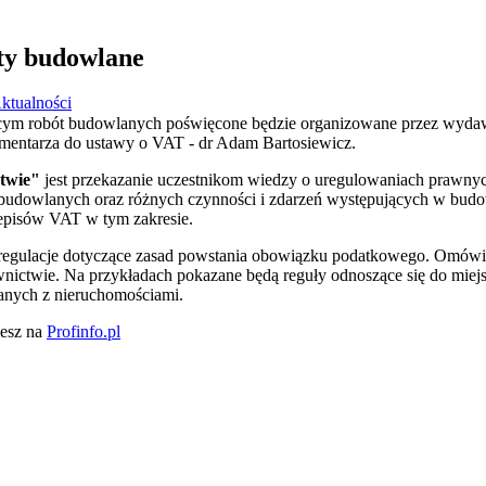
ty budowlane
ktualności
ym robót budowlanych poświęcone będzie organizowane przez wyda
omentarza do ustawy o VAT - dr Adam Bartosiewicz.
twie"
jest przekazanie uczestnikom wiedzy o uregulowaniach prawn
 budowlanych oraz różnych czynności i zdarzeń występujących w budo
zepisów VAT w tym zakresie.
 regulacje dotyczące zasad powstania obowiązku podatkowego. Omówi
ictwie. Na przykładach pokazane będą reguły odnoszące się do miej
anych z nieruchomościami.
iesz na
Profinfo.pl