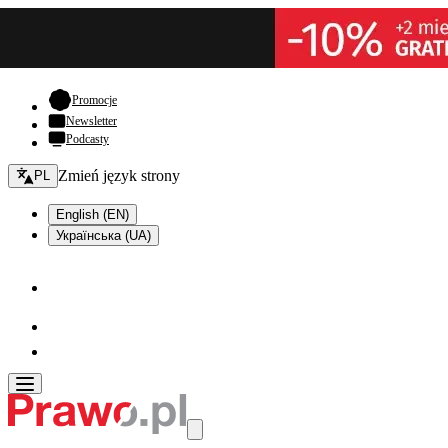
- otwiera się w nowej karcie
Promocje
Newsletter
Podcasty
Zmień język - bieżący:
Zmień język strony
PL
English (EN)
Українська (UA)