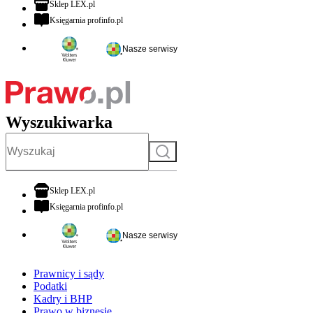
otwiera się w nowej karcie
Sklep LEX.pl
otwiera się w nowej karcie
Księgarnia profinfo.pl
Nasze serwisy
Wyszukiwarka
Szukaj
otwiera się w nowej karcie
Sklep LEX.pl
otwiera się w nowej karcie
Księgarnia profinfo.pl
Nasze serwisy
Prawnicy i sądy
Podatki
Kadry i BHP
Prawo w biznesie