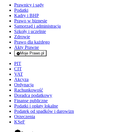
Prawnicy i sądy
Podatki
Kadry i BHP
Prawo w biznesie
Samorząd i administracja
Szkoły i uczelnie
Zdrowie
Prawo dla każdego
Akty Prawne
Moje Prawo.pl
- rejestracja i logowanie do serwisu
PIT
CIT
VAT
Akcyza
Ordynacja
Rachunkowość
Doradca podatkowy
Finanse publiczne
Podatki i opłaty lokalne
Podatek od spadków i darowizn
Orzeczenia
KSeF