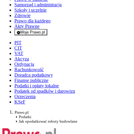
Samorząd i administracja
Szkoły i uczelnie
Zdrowie
Prawo dla każdego
Akty Prawne
Moje Prawo.pl
- rejestracja i logowanie do serwisu
PIT
CIT
VAT
Akcyza
Ordynacja
Rachunkowość
Doradca podatkowy
Finanse publiczne
Podatki i opłaty lokalne
Podatek od spadków i darowizn
Orzeczenia
KSeF
Prawo.pl
Podatki
Jak opodatkować roboty budowlane