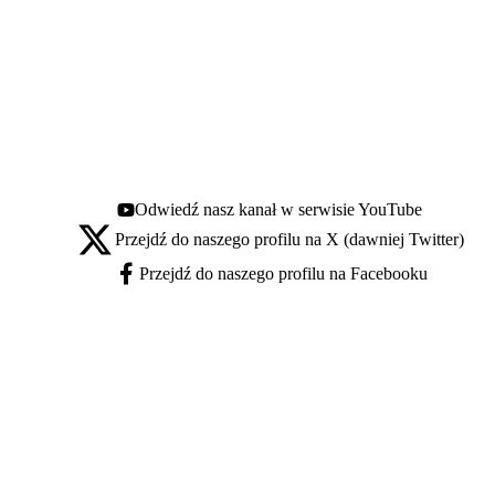
Odwiedź nasz kanał w serwisie YouTube
Youtube - otwiera się w nowej karcie
Przejdź do naszego profilu na X (dawniej Twitter)
X - otwiera się w nowej karcie
Przejdź do naszego profilu na Facebooku
Facebook - otwiera się w nowej karcie