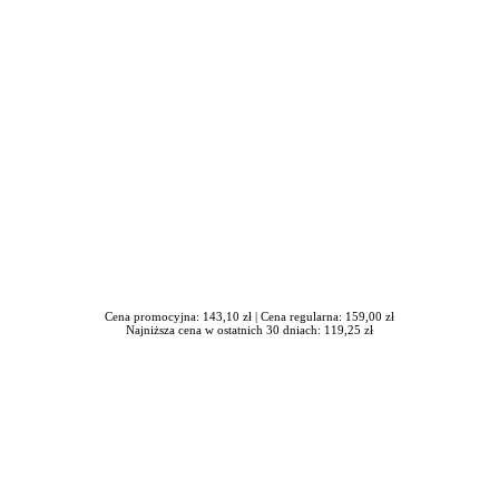
iera się w nowym oknie
Cena promocyjna: 143,10 zł |
Cena regularna: 159,00 zł
Najniższa cena w ostatnich 30 dniach: 119,25 zł