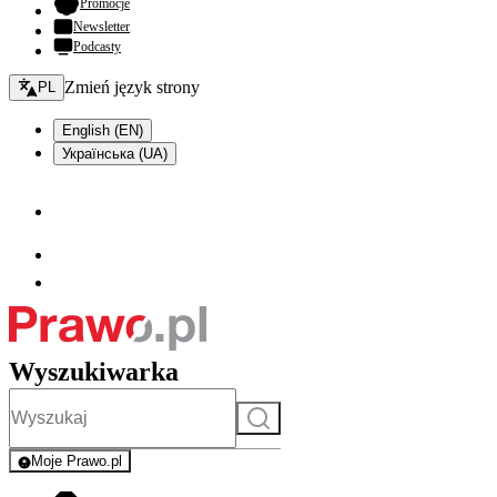
- otwiera się w nowej karcie
Promocje
Newsletter
Podcasty
Zmień język - bieżący:
Zmień język strony
PL
English (EN)
Українська (UA)
Wyszukiwarka
Szukaj
Moje Prawo.pl
- rejestracja i logowanie do serwisu