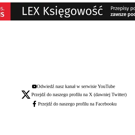
Odwiedź nasz kanał w serwisie YouTube
Youtube - otwiera się w nowej karcie
Przejdź do naszego profilu na X (dawniej Twitter)
X - otwiera się w nowej karcie
Przejdź do naszego profilu na Facebooku
Facebook - otwiera się w nowej karcie