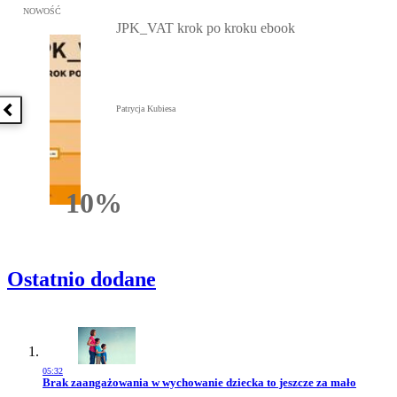
Przejdź do: JPK_VAT krok po kroku ebook, Patrycja Kubiesa - otw
NOWOŚĆ
JPK_VAT krok po kroku ebook
Patrycja Kubiesa
Poprzednia książka
10%
Rabatu
Ostatnio dodane
05:32
Przejdź do artykułu:
Brak zaangażowania w wychowanie dziecka to jeszcze za mało