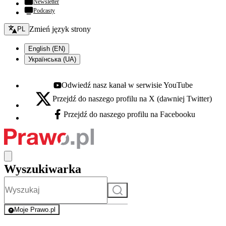
Newsletter
Podcasty
Zmień język - bieżący:
Zmień język strony
PL
English (EN)
Українська (UA)
Odwiedź nasz kanał w serwisie YouTube
Youtube - otwiera się w nowej karcie
Przejdź do naszego profilu na X (dawniej Twitter)
X - otwiera się w nowej karcie
Przejdź do naszego profilu na Facebooku
Facebook - otwiera się w nowej karcie
Wyszukiwarka
Szukaj
Moje Prawo.pl
- rejestracja i logowanie do serwisu