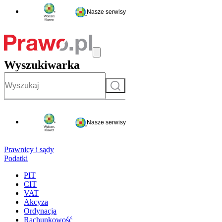
Nasze serwisy
Wyszukiwarka
Szukaj
Nasze serwisy
Prawnicy i sądy
Podatki
PIT
CIT
VAT
Akcyza
Ordynacja
Rachunkowość