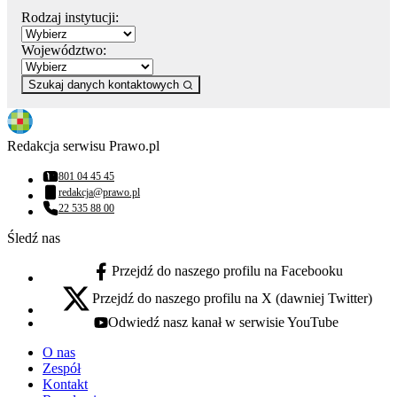
Rodzaj instytucji:
Województwo:
Szukaj danych kontaktowych
Redakcja serwisu Prawo.pl
801 04 45 45
Numer telefonu:
redakcja@prawo.pl
Adres email:
22 535 88 00
Numer telefonu:
Śledź nas
Przejdź do naszego profilu na Facebooku
facebook - otwiera się w nowej karcie
Przejdź do naszego profilu na X (dawniej Twitter)
x - otwiera się w nowej karcie
Odwiedź nasz kanał w serwisie YouTube
youtube - otwiera się w nowej karcie
O nas
Zespół
Kontakt