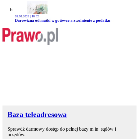
05.08.2026 | 18:02
Przejdź do artykułu:
Darowizna od matki w gotówce a zwolnienie z podatku
Baza teleadresowa
Sprawdź darmowy dostęp do pełnej bazy m.in. sądów i
urzędów.