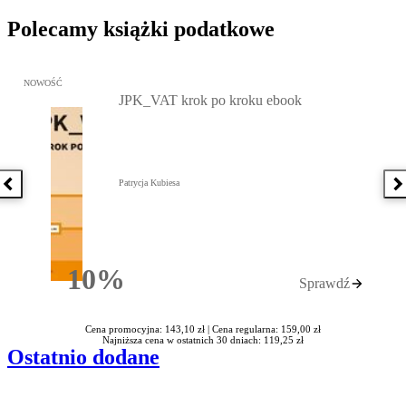
Polecamy książki podatkowe
Przejdź do: JPK_VAT krok po kroku ebook, Patrycja Kubiesa - otw
NOWOŚĆ
JPK_VAT krok po kroku ebook
Patrycja Kubiesa
Poprzednia książka
N
10%
Sprawdź
Rabatu
Cena promocyjna: 143,10 zł |
Cena regularna: 159,00 zł
Najniższa cena w ostatnich 30 dniach: 119,25 zł
Ostatnio dodane