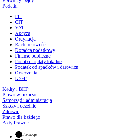
Prawnicy i sądy
Podatki
PIT
CIT
VAT
Akcyza
Ordynacja
Rachunkowość
Doradca podatkowy
Finanse publiczne
Podatki i opłaty lokalne
Podatek od spadków i darowizn
Orzeczenia
KSeF
Kadry i BHP
Prawo w biznesie
Samorząd i administracja
Szkoły i uczelnie
Zdrowie
Prawo dla każdego
Akty Prawne
- otwiera się w nowej karcie
Promocje