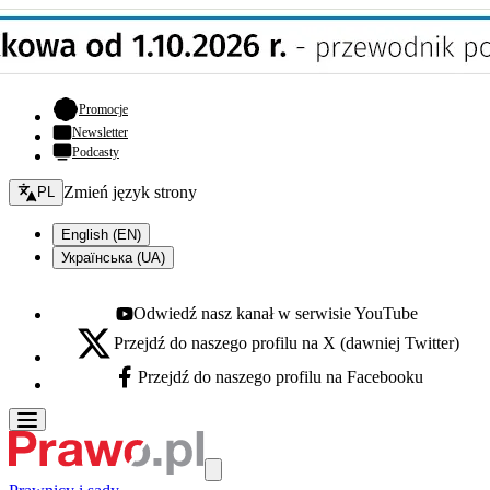
- otwiera się w nowej karcie
Promocje
Newsletter
Podcasty
Zmień język - bieżący:
Zmień język strony
PL
English (EN)
Українська (UA)
Odwiedź nasz kanał w serwisie YouTube
Youtube - otwiera się w nowej karcie
Przejdź do naszego profilu na X (dawniej Twitter)
X - otwiera się w nowej karcie
Przejdź do naszego profilu na Facebooku
Facebook - otwiera się w nowej karcie