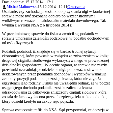
Data dodania: 15.12.2014 | 12:11
Michał Malinowski
15.12.2014 | 12:11
Orzeczenia
Ustalanie, czy zachodzą przesłanki do przyznania ulgi w konkretnej
sprawie może być dokonane dopiero po wszechstronnym i
wnikliwym rozważeniu całokształtu materiału dowodowego. Tak
wynika z wyroku NSA z 6 listopada 2014 r.
W przedmiotowej sprawie do fiskusa zwrócił się podatnik w
sprawie umorzenia zaległości podatkowej w podatku dochodowym
od osób fizycznych.
Podatnik podniósł, iż znajduje się w bardzo trudnej sytuacji
ekonomicznej, która powstała w związku ze zniszczeniem w kolizji
drogowej ciągnika siodłowego wykorzystywanego w prowadzonej
działalności gospodarczej. W ocenie organu, w sprawie nie zaszły
przesłanki uzasadniające udzielenie ulgi, ponieważ zestawienie
deklarowanych przez podatnika dochodów i wydatków wskazuje,
że do dyspozycji podatnika pozostaje kwota, która nie zagraża
egzystencji jego rodziny. Fiskus nie uwzględnił jednak, że w poczet
osiągniętego dochodu podatnika została zaliczona kwota
odszkodowania za całkowicie zniszczony ciągnik siodłowy, która
została de facto wypłacona przez ubezpieczyciela na konto banku,
który udzielił kredytu na zakup tego pojazdu.
Sprawa ostatecznie trafiła do NSA. Sąd przypomniał, że decyzja w