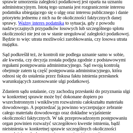
sprawie umorzenia zaległości podatkowej jest oparta na uznaniu
administracyjnym. Istotą tego uznania jest rozgraniczenie interesu
podatnika ubiegającego się o ulgę oraz interesu publicznego i danie
priorytetu jednemu z nich na tle okoliczności faktycznych danej
sprawy.
Ważny interes podatnika
to sytuacja, gdy z powodu
nadzwyczajnych przypadków losowych lub szczególnego splotu
okoliczności nie jest on w stanie uregulować zaległości podatkowej.
Będzie to więc utrata możliwości zarobkowania, czy losowa utrata
majątku.
Sąd podkreślił też, że kontroli nie podlega uznanie samo w sobie,
ale kwestia, czy decyzja została podjęta zgodnie z podstawowymi
regułami postępowania administracyjnego. Sąd swoją kontrolą
obejmuje zatem tą część postępowania administracyjnego, która
odnosi się do ustalenia przez fiskusa faktu istnienia przesłanek
warunkujących zastosowanie ulgi podatkowej.
Zdaniem sądu ustalanie, czy zachodzą przesłanki do przyznania ulgi
w konkretnej sprawie może być dokonane dopiero po
wszechstronnym i wnikliwym rozważeniu całokształtu materiału
dowodowego. A poprzedzać ją powinno wyczerpujące zebranie
całego materiału dowodowego oraz dokładne wyjaśnienie
okoliczności faktycznych. W tak przeprowadzonym postępowaniu
organ powinien rozważyć szczegółowo kwestie istnienia, bądź
nieistnienia w konkretnej sprawie szczególnych okoliczności