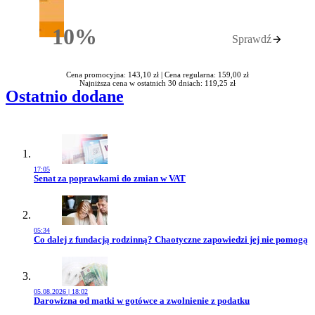
10%
Sprawdź
Rabatu
Cena promocyjna: 143,10 zł |
Cena regularna: 159,00 zł
Najniższa cena w ostatnich 30 dniach: 119,25 zł
Ostatnio dodane
17:05
Przejdź do artykułu:
Senat za poprawkami do zmian w VAT
05:34
Przejdź do artykułu:
Co dalej z fundacją rodzinną? Chaotyczne zapowiedzi jej nie pomogą
05.08.2026 | 18:02
Przejdź do artykułu:
Darowizna od matki w gotówce a zwolnienie z podatku