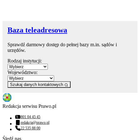
Baza teleadresowa
Sprawdź darmowy dostęp do pełnej bazy m.in. sądów i
urzędów.
Rodzaj instytucji:
Województwo:
Szukaj danych kontaktowych
Redakcja serwisu Prawo.pl
801 04 45 45
Numer telefonu:
redakcja@prawo.pl
Adres email:
22 535 88 00
Numer telefonu:
Śledź nas