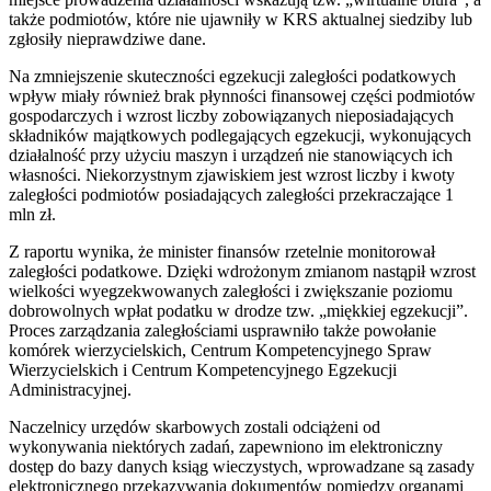
także podmiotów, które nie ujawniły w KRS aktualnej siedziby lub
zgłosiły nieprawdziwe dane.
Na zmniejszenie skuteczności egzekucji zaległości podatkowych
wpływ miały również brak płynności finansowej części podmiotów
gospodarczych i wzrost liczby zobowiązanych nieposiadających
składników majątkowych podlegających egzekucji, wykonujących
działalność przy użyciu maszyn i urządzeń nie stanowiących ich
własności. Niekorzystnym zjawiskiem jest wzrost liczby i kwoty
zaległości podmiotów posiadających zaległości przekraczające 1
mln zł.
Z raportu wynika, że minister finansów rzetelnie monitorował
zaległości podatkowe. Dzięki wdrożonym zmianom nastąpił wzrost
wielkości wyegzekwowanych zaległości i zwiększanie poziomu
dobrowolnych wpłat podatku w drodze tzw. „miękkiej egzekucji”.
Proces zarządzania zaległościami usprawniło także powołanie
komórek wierzycielskich, Centrum Kompetencyjnego Spraw
Wierzycielskich i Centrum Kompetencyjnego Egzekucji
Administracyjnej.
Naczelnicy urzędów skarbowych zostali odciążeni od
wykonywania niektórych zadań, zapewniono im elektroniczny
dostęp do bazy danych ksiąg wieczystych, wprowadzane są zasady
elektronicznego przekazywania dokumentów pomiędzy organami