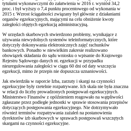
tytułami wykonawczymi do załatwienia w 2016 r. wyniósł 34,2
proc. i był wyższy o 7,4 punktu procentowego od wykonania w
2015 r. Wzrost ściągalności związany był głównie z działaniami
organów egzekucyjnych, mającymi na celu obniżenie kwoty
zaległości objętych egzekucją administracyjną.
W urzędach skarbowych stwierdzono problemy, wynikające z
używania niewydolnych systemów teleinformatycznych, które
dotyczyły dokonywania elektronicznych zajęć rachunków
bankowych. Ponadto w niewielkim zakresie realizowano
obowiązek składania do sądu wniosku o wpisanie do Krajowego
Rejestru Sądowego danych nt. egzekucji w przypadku
nieuregulowania zaległości w ciągu 60 dni od daty wszczęcia
egzekucji, mimo że przepis nie dopuszcza uznaniowości.
Jak stwierdziła w raporcie Izba, zarzuty i skargi na czynności
egzekucyjne były rzetelnie rozpatrywane. Ich skala nie była znaczna
w relacji do liczby prowadzonych postępowań egzekucyjnych.
Ministerstwo Finansów z opóźnieniem reagowało na wątpliwości
zgłaszane przez podległe jednostki w sprawie stosowania przepisów
dotyczących postępowania egzekucyjnego. Nie dotrzymywało
również terminów rozpatrywania zażaleń na postanowienia
dyrektorów izb skarbowych w sprawach postępowań wszczętych
skargami na czynności egzekucyjne.