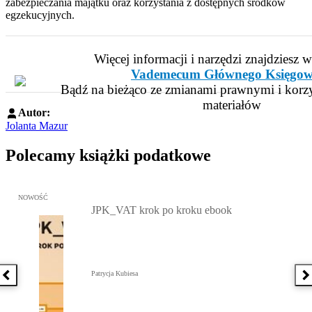
zabezpieczania majątku oraz korzystania z dostępnych środków
egzekucyjnych.
Więcej informacji i narzędzi znajdziesz 
Vademecum Głównego Księgow
Bądź na bieżąco ze zmianami prawnymi i korzy
materiałów
Autor:
Jolanta Mazur
Polecamy książki podatkowe
Przejdź do: JPK_VAT krok po kroku ebook, Patrycja Kubiesa - otw
NOWOŚĆ
JPK_VAT krok po kroku ebook
Patrycja Kubiesa
Poprzednia książka
N