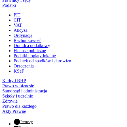
Prawnicy i sądy
Podatki
PIT
CIT
VAT
Akcyza
Ordynacja
Rachunkowość
Doradca podatkowy
Finanse publiczne
Podatki i opłaty lokalne
Podatek od spadków i darowizn
Orzeczenia
KSeF
Kadry i BHP
Prawo w biznesie
Samorząd i administracja
Szkoły i uczelnie
Zdrowie
Prawo dla każdego
Akty Prawne
- otwiera się w nowej karcie
Promocje