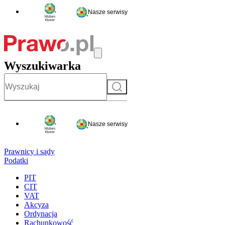
Nasze serwisy
Wyszukiwarka
Szukaj
Nasze serwisy
Prawnicy i sądy
Podatki
PIT
CIT
VAT
Akcyza
Ordynacja
Rachunkowość