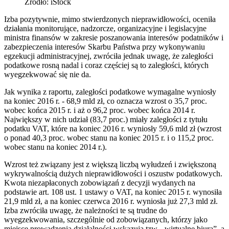
Źródło: iStock
Izba pozytywnie, mimo stwierdzonych nieprawidłowości, oceniła
działania monitorujące, nadzorcze, organizacyjne i legislacyjne
ministra finansów w zakresie poszanowania interesów podatników i
zabezpieczenia interesów Skarbu Państwa przy wykonywaniu
egzekucji administracyjnej, zwróciła jednak uwagę, że zaległości
podatkowe rosną nadal i coraz częściej są to zaległości, których
wyegzekwować się nie da.
Jak wynika z raportu, zaległości podatkowe wymagalne wyniosły
na koniec 2016 r. - 68,9 mld zł, co oznacza wzrost o 35,7 proc.
wobec końca 2015 r. i aż o 96,2 proc. wobec końca 2014 r.
Największy w nich udział (83,7 proc.) miały zaległości z tytułu
podatku VAT, które na koniec 2016 r. wyniosły 59,6 mld zł (wzrost
o ponad 40,3 proc. wobec stanu na koniec 2015 r. i o 115,2 proc.
wobec stanu na koniec 2014 r.).
Wzrost też związany jest z większą liczbą wyłudzeń i zwiększoną
wykrywalnością dużych nieprawidłowości i oszustw podatkowych.
Kwota niezapłaconych zobowiązań z decyzji wydanych na
podstawie art. 108 ust. 1 ustawy o VAT, na koniec 2015 r. wynosiła
21,9 mld zł, a na koniec czerwca 2016 r. wyniosła już 27,3 mld zł.
Izba zwróciła uwagę, że należności te są trudne do
wyegzekwowania, szczególnie od zobowiązanych, którzy jako
miejsce prowadzenia działalności wskazują tzw. „wirtualne biura”, a