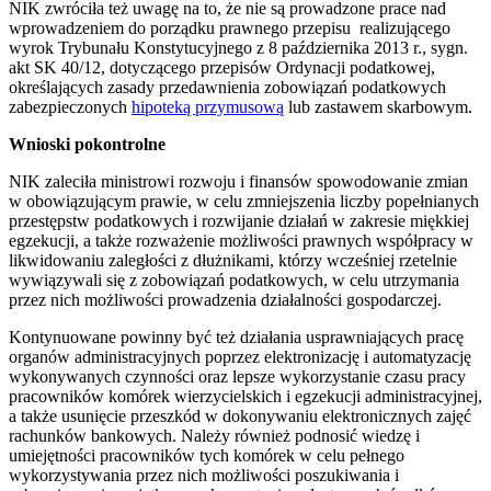
NIK zwróciła też uwagę na to, że nie są prowadzone prace nad
wprowadzeniem do porządku prawnego przepisu
realizującego
wyrok Trybunału Konstytucyjnego z 8 października 2013 r., sygn.
akt SK 40/12, dotyczącego przepisów Ordynacji podatkowej,
określających zasady przedawnienia zobowiązań podatkowych
zabezpieczonych
hipoteką przymusową
lub zastawem skarbowym.
Wnioski pokontrolne
NIK zaleciła ministrowi rozwoju i finansów spowodowanie zmian
w obowiązującym prawie, w celu zmniejszenia liczby popełnianych
przestępstw podatkowych i rozwijanie działań w zakresie miękkiej
egzekucji, a także rozważenie możliwości prawnych współpracy w
likwidowaniu zaległości z dłużnikami, którzy wcześniej rzetelnie
wywiązywali się z zobowiązań podatkowych, w celu utrzymania
przez nich możliwości prowadzenia działalności gospodarczej.
Kontynuowane powinny być też działania usprawniających pracę
organów administracyjnych poprzez elektronizację i automatyzację
wykonywanych czynności oraz lepsze wykorzystanie czasu pracy
pracowników komórek wierzycielskich i egzekucji administracyjnej,
a także usunięcie przeszkód w dokonywaniu elektronicznych zajęć
rachunków bankowych. Należy również podnosić wiedzę i
umiejętności pracowników tych komórek w celu pełnego
wykorzystywania przez nich możliwości poszukiwania i