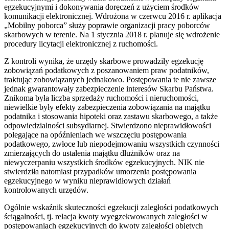
egzekucyjnymi i dokonywania doręczeń z użyciem środków
komunikacji elektronicznej. Wdrożona w czerwcu 2016 r. aplikacja
„Mobilny poborca” służy poprawie organizacji pracy poborców
skarbowych w terenie. Na 1 stycznia 2018 r. planuje się wdrożenie
procedury licytacji elektronicznej z ruchomości.
Z kontroli wynika, że urzędy skarbowe prowadziły egzekucję
zobowiązań podatkowych z poszanowaniem praw podatników,
traktując zobowiązanych jednakowo. Postępowania te nie zawsze
jednak gwarantowały zabezpieczenie interesów Skarbu Państwa.
Znikoma była liczba sprzedaży ruchomości i nieruchomości,
niewielkie były efekty zabezpieczenia zobowiązania na majątku
podatnika i stosowania hipoteki oraz zastawu skarbowego, a także
odpowiedzialności subsydiarnej. Stwierdzono nieprawidłowości
polegające na opóźnieniach we wszczęciu postępowania
podatkowego, zwłoce lub niepodejmowaniu wszystkich czynności
zmierzających do ustalenia majątku dłużników oraz na
niewyczerpaniu wszystkich środków egzekucyjnych. NIK nie
stwierdziła natomiast przypadków umorzenia postępowania
egzekucyjnego w wyniku nieprawidłowych działań
kontrolowanych urzędów.
Ogólnie wskaźnik skuteczności egzekucji zaległości podatkowych
ściągalności, tj. relacja kwoty wyegzekwowanych zaległości w
postępowaniach egzekucyjnych do kwoty zaległości objętych