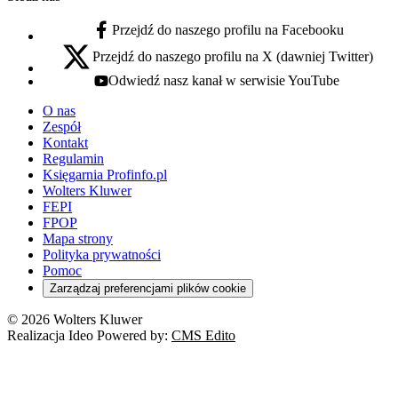
Przejdź do naszego profilu na Facebooku
facebook - otwiera się w nowej karcie
Przejdź do naszego profilu na X (dawniej Twitter)
x - otwiera się w nowej karcie
Odwiedź nasz kanał w serwisie YouTube
youtube - otwiera się w nowej karcie
O nas
Zespół
Kontakt
Regulamin
Księgarnia Profinfo.pl
Wolters Kluwer
FEPI
FPOP
Mapa strony
Polityka prywatności
Pomoc
Zarządzaj preferencjami plików cookie
© 2026 Wolters Kluwer
Realizacja Ideo Powered by:
CMS Edito