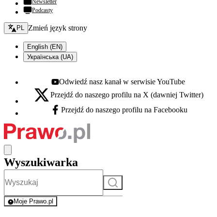
Newsletter
Podcasty
Zmień język - bieżący:
Zmień język strony
PL
English (EN)
Українська (UA)
Odwiedź nasz kanał w serwisie YouTube
Youtube - otwiera się w nowej karcie
Przejdź do naszego profilu na X (dawniej Twitter)
X - otwiera się w nowej karcie
Przejdź do naszego profilu na Facebooku
Facebook - otwiera się w nowej karcie
Wyszukiwarka
Szukaj
Moje Prawo.pl
- rejestracja i logowanie do serwisu