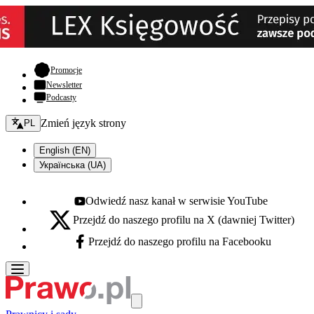
- otwiera się w nowej karcie
Promocje
Newsletter
Podcasty
Zmień język - bieżący:
Zmień język strony
PL
English (EN)
Українська (UA)
Odwiedź nasz kanał w serwisie YouTube
Youtube - otwiera się w nowej karcie
Przejdź do naszego profilu na X (dawniej Twitter)
X - otwiera się w nowej karcie
Przejdź do naszego profilu na Facebooku
Facebook - otwiera się w nowej karcie