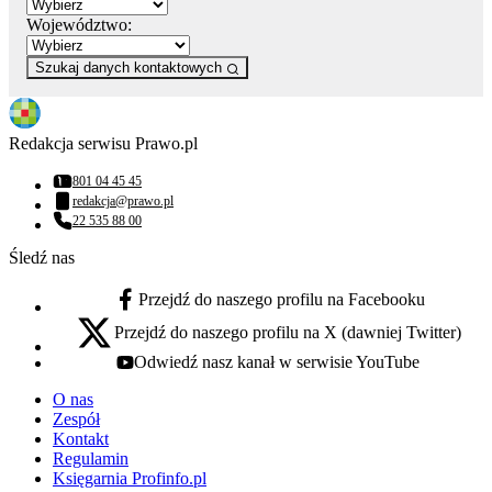
Województwo:
Szukaj danych kontaktowych
Redakcja serwisu Prawo.pl
801 04 45 45
Numer telefonu:
redakcja@prawo.pl
Adres email:
22 535 88 00
Numer telefonu:
Śledź nas
Przejdź do naszego profilu na Facebooku
facebook - otwiera się w nowej karcie
Przejdź do naszego profilu na X (dawniej Twitter)
x - otwiera się w nowej karcie
Odwiedź nasz kanał w serwisie YouTube
youtube - otwiera się w nowej karcie
O nas
Zespół
Kontakt
Regulamin
Księgarnia Profinfo.pl