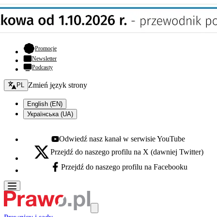
- otwiera się w nowej karcie
Promocje
Newsletter
Podcasty
Zmień język - bieżący:
Zmień język strony
PL
English (EN)
Українська (UA)
Odwiedź nasz kanał w serwisie YouTube
Youtube - otwiera się w nowej karcie
Przejdź do naszego profilu na X (dawniej Twitter)
X - otwiera się w nowej karcie
Przejdź do naszego profilu na Facebooku
Facebook - otwiera się w nowej karcie