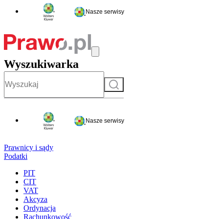
Nasze serwisy
Wyszukiwarka
Szukaj
Nasze serwisy
Prawnicy i sądy
Podatki
PIT
CIT
VAT
Akcyza
Ordynacja
Rachunkowość