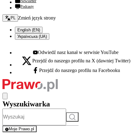
Newsletter
Podcasty
Zmień język - bieżący:
Zmień język strony
PL
English (EN)
Українська (UA)
Odwiedź nasz kanał w serwisie YouTube
Youtube - otwiera się w nowej karcie
Przejdź do naszego profilu na X (dawniej Twitter)
X - otwiera się w nowej karcie
Przejdź do naszego profilu na Facebooku
Facebook - otwiera się w nowej karcie
Wyszukiwarka
Szukaj
Moje Prawo.pl
- rejestracja i logowanie do serwisu