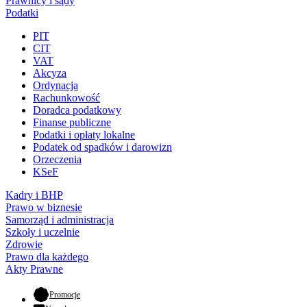
Prawnicy i sądy
Podatki
PIT
CIT
VAT
Akcyza
Ordynacja
Rachunkowość
Doradca podatkowy
Finanse publiczne
Podatki i opłaty lokalne
Podatek od spadków i darowizn
Orzeczenia
KSeF
Kadry i BHP
Prawo w biznesie
Samorząd i administracja
Szkoły i uczelnie
Zdrowie
Prawo dla każdego
Akty Prawne
- otwiera się w nowej karcie
Promocje