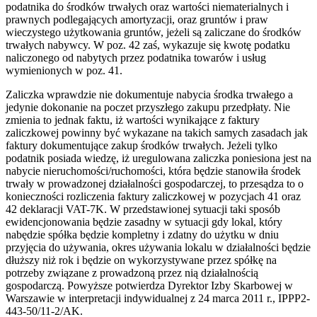
podatnika do środków trwałych oraz wartości niematerialnych i
prawnych podlegających amortyzacji, oraz gruntów i praw
wieczystego użytkowania gruntów, jeżeli są zaliczane do środków
trwałych nabywcy. W poz. 42 zaś, wykazuje się kwotę podatku
naliczonego od nabytych przez podatnika towarów i usług
wymienionych w poz. 41.
Zaliczka wprawdzie nie dokumentuje nabycia środka trwałego a
jedynie dokonanie na poczet przyszłego zakupu przedpłaty. Nie
zmienia to jednak faktu, iż wartości wynikające z faktury
zaliczkowej powinny być wykazane na takich samych zasadach jak
faktury dokumentujące zakup środków trwałych. Jeżeli tylko
podatnik posiada wiedzę, iż uregulowana zaliczka poniesiona jest na
nabycie nieruchomości/ruchomości, która będzie stanowiła środek
trwały w prowadzonej działalności gospodarczej, to przesądza to o
konieczności rozliczenia faktury zaliczkowej w pozycjach 41 oraz
42 deklaracji VAT-7K. W przedstawionej sytuacji taki sposób
ewidencjonowania będzie zasadny w sytuacji gdy lokal, który
nabędzie spółka będzie kompletny i zdatny do użytku w dniu
przyjęcia do używania, okres używania lokalu w działalności będzie
dłuższy niż rok i będzie on wykorzystywane przez spółkę na
potrzeby związane z prowadzoną przez nią działalnością
gospodarczą. Powyższe potwierdza Dyrektor Izby Skarbowej w
Warszawie w interpretacji indywidualnej z 24 marca 2011 r., IPPP2-
443-50/11-2/AK.