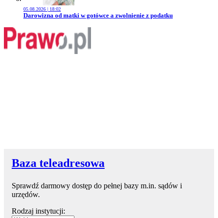
05.08.2026 | 18:02
Przejdź do artykułu:
Darowizna od matki w gotówce a zwolnienie z podatku
Baza teleadresowa
Sprawdź darmowy dostęp do pełnej bazy m.in. sądów i
urzędów.
Rodzaj instytucji: