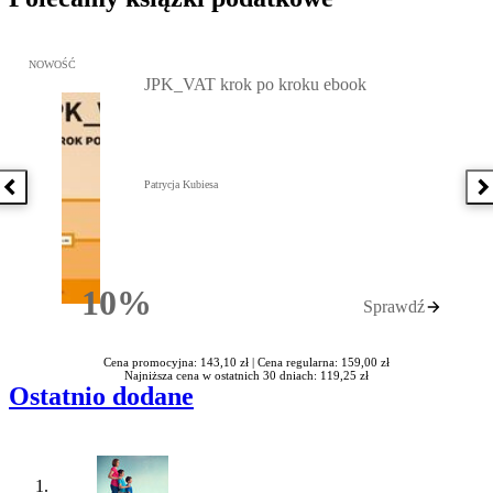
Przejdź do: JPK_VAT krok po kroku ebook, Patrycja Kubiesa - otw
NOWOŚĆ
JPK_VAT krok po kroku ebook
Patrycja Kubiesa
Poprzednia książka
N
10%
Sprawdź
Rabatu
Cena promocyjna: 143,10 zł |
Cena regularna: 159,00 zł
Najniższa cena w ostatnich 30 dniach: 119,25 zł
Ostatnio dodane