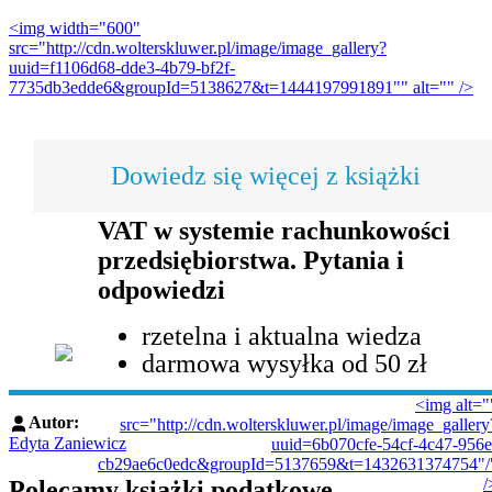
<img width="600"
src="http://cdn.wolterskluwer.pl/image/image_gallery?
uuid=f1106d68-dde3-4b79-bf2f-
7735db3edde6&groupId=5138627&t=1444197991891"" alt="" />
Dowiedz się więcej z książki
VAT w systemie rachunkowości
przedsiębiorstwa. Pytania i
odpowiedzi
rzetelna i aktualna wiedza
darmowa wysyłka od 50 zł
<img alt="
Autor:
src="http://cdn.wolterskluwer.pl/image/image_gallery
Edyta Zaniewicz
uuid=6b070cfe-54cf-4c47-956e
cb29ae6c0edc&groupId=5137659&t=1432631374754"/
/
Polecamy książki podatkowe