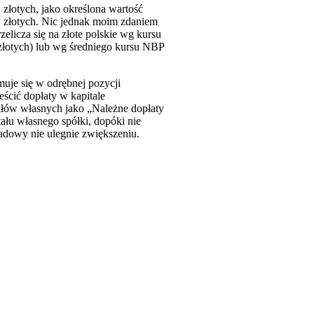
złotych, jako określona wartość
w złotych. Nic jednak moim zdaniem
zelicza się na złote polskie wg kursu
złotych) lub wg średniego kursu NBP
uje się w odrębnej pozycji
ścić dopłaty w kapitale
ałów własnych jako „Należne dopłaty
ału własnego spółki, dopóki nie
kładowy nie ulegnie zwiększeniu.