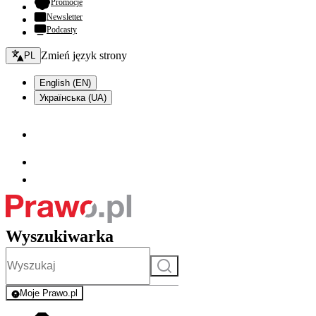
- otwiera się w nowej karcie
Promocje
Newsletter
Podcasty
Zmień język - bieżący:
Zmień język strony
PL
English (EN)
Українська (UA)
Wyszukiwarka
Szukaj
Moje Prawo.pl
- rejestracja i logowanie do serwisu