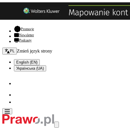
- otwiera się w nowej karcie
Promocje
Newsletter
Podcasty
Zmień język - bieżący:
Zmień język strony
PL
English (EN)
Українська (UA)