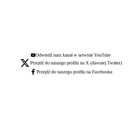
Odwiedź nasz kanał w serwisie YouTube
Youtube - otwiera się w nowej karcie
Przejdź do naszego profilu na X (dawniej Twitter)
X - otwiera się w nowej karcie
Przejdź do naszego profilu na Facebooku
Facebook - otwiera się w nowej karcie