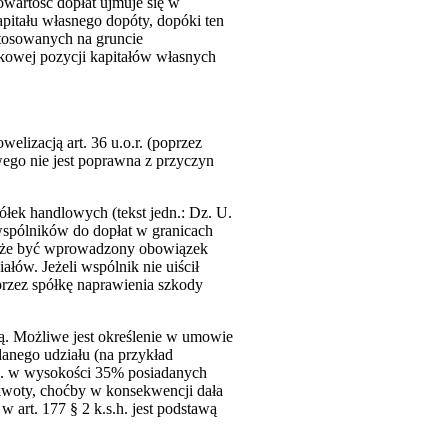
owartość dopłat ujmuje się w
apitału własnego dopóty, dopóki ten
stosowanych na gruncie
kowej pozycji kapitałów własnych
elizacją art. 36 u.o.r. (poprzez
wego nie jest poprawna z przyczyn
ółek handlowych (tekst jedn.: Dz. U.
wspólników do dopłat w granicach
może być wprowadzony obowiązek
łów. Jeżeli wspólnik nie uiścił
przez spółkę naprawienia szkody
tą. Możliwe jest określenie w umowie
danego udziału (na przykład
 np. w wysokości 35% posiadanych
kwoty, choćby w konsekwencji dała
 art. 177 § 2 k.s.h. jest podstawą