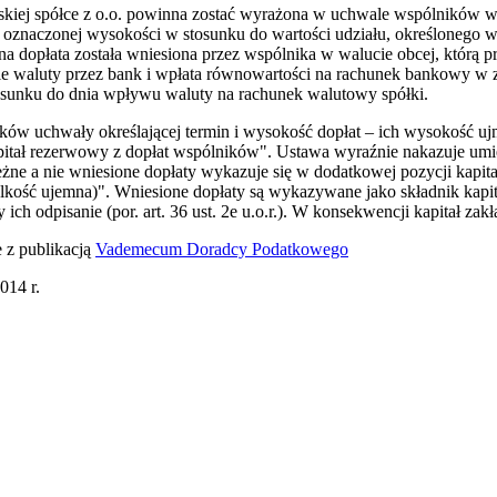
kiej spółce z o.o. powinna zostać wyrażona w uchwale wspólników w 
 oznaczonej wysokości w stosunku do wartości udziału, określonego 
na dopłata została wniesiona przez wspólnika w walucie obcej, którą pr
ie waluty przez bank i wpłata równowartości na rachunek bankowy w 
osunku do dnia wpływu waluty na rachunek walutowy spółki.
ów uchwały określającej termin i wysokość dopłat – ich wysokość ujm
pitał rezerwowy z dopłat wspólników". Ustawa wyraźnie nakazuje umie
ne a nie wniesione dopłaty wykazuje się w dodatkowej pozycji kapit
lkość ujemna)". Wniesione dopłaty są wykazywane jako składnik kapit
ich odpisanie (por. art. 36 ust. 2e u.o.r.). W konsekwencji kapitał za
e z publikacją
Vademecum Doradcy Podatkowego
014 r.
iera się w nowym oknie