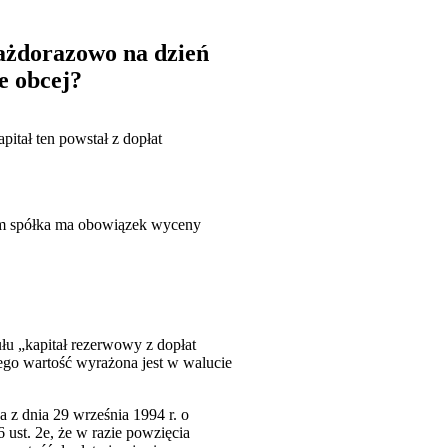
ażdorazowo na dzień
ie obcej?
itał ten powstał z dopłat
zym spółka ma obowiązek wyceny
ułu „kapitał rezerwowy z dopłat
ego wartość wyrażona jest w walucie
 z dnia 29 września 1994 r. o
6 ust. 2e, że w razie powzięcia