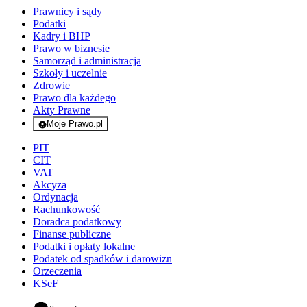
Prawnicy i sądy
Podatki
Kadry i BHP
Prawo w biznesie
Samorząd i administracja
Szkoły i uczelnie
Zdrowie
Prawo dla każdego
Akty Prawne
Moje Prawo.pl
- rejestracja i logowanie do serwisu
PIT
CIT
VAT
Akcyza
Ordynacja
Rachunkowość
Doradca podatkowy
Finanse publiczne
Podatki i opłaty lokalne
Podatek od spadków i darowizn
Orzeczenia
KSeF