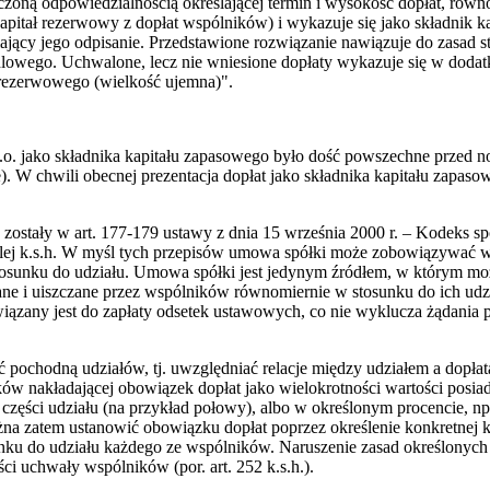
zoną odpowiedzialnością określającej termin i wysokość dopłat, równ
apitał rezerwowy z dopłat wspólników) i wykazuje się jako składnik k
iający jego odpisanie. Przedstawione rozwiązanie nawiązuje do zasad 
lowego. Uchwalone, lecz nie wniesione dopłaty wykazuje się w dodat
 rezerwowego (wielkość ujemna)".
o. jako składnika kapitału zapasowego było dość powszechne przed now
. W chwili obecnej prezentacja dopłat jako składnika kapitału zapaso
zostały w art. 177-179 ustawy z dnia 15 września 2000 r. – Kodeks sp
 dalej k.s.h. W myśl tych przepisów umowa spółki może zobowiązywać 
tosunku do udziału. Umowa spółki jest jedynym źródłem, w którym 
ne i uiszczane przez wspólników równomiernie w stosunku do ich udzia
iązany jest do zapłaty odsetek ustawowych, co nie wyklucza żądania 
 pochodną udziałów, tj. uwzględniać relacje między udziałem a dopła
ków nakładającej obowiązek dopłat jako wielokrotności wartości posia
ej części udziału (na przykład połowy), albo w określonym procencie,
na zatem ustanowić obowiązku dopłat poprzez określenie konkretnej 
nku do udziału każdego ze wspólników. Naruszenie zasad określonych w
i uchwały wspólników (por. art. 252 k.s.h.).