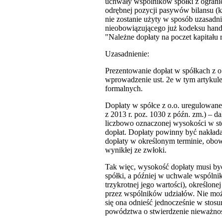
uchwały wspólników spółki z ogranic
odrębnej pozycji pasywów bilansu (k
nie zostanie użyty w sposób uzasadn
nieobowiązującego już kodeksu hand
"Należne dopłaty na poczet kapitału
Uzasadnienie:
Prezentowanie dopłat w spółkach z o.
wprowadzenie ust. 2e w tym artykule)
formalnych.
Dopłaty w spółce z o.o. uregulowane 
z 2013 r. poz. 1030 z późn. zm.) –
liczbowo oznaczonej wysokości w s
dopłat. Dopłaty powinny być nakłada
dopłaty w określonym terminie, obow
wynikłej ze zwłoki.
Tak więc, wysokość dopłaty musi być
spółki, a później w uchwale wspólni
trzykrotnej jego wartości), określon
przez wspólników udziałów. Nie moż
się ona odnieść jednocześnie w stosu
powództwa o stwierdzenie nieważnośc