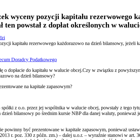
ek wyceny pozycji kapitału rezerwowego k
ał ten powstał z dopłat określonych w waluc
dzi
cji kapitału rezerwowego każdorazowo na dzień bilansowy, jeżeli kap
ecum Doradcy Podatkowego
hwałę o dopłacie do kapitału w walucie obcej.Czy w związku z powyżs
razowo na dzień bilansowy?
rezentowane na kapitale zapasowym?
półki z o.o. przez jej wspólnika w walucie obcej, powstały z tego tyt
dzień bilansowy po średnim kursie NBP dla danej waluty, ponieważ j
 nie powinny być prezentowane w kapitale zapasowym, ponieważ ustawa
2013 r. poz. 330 z późn. zm.) – dalej u.o.r. – wyraźnie stanowi w art. 3