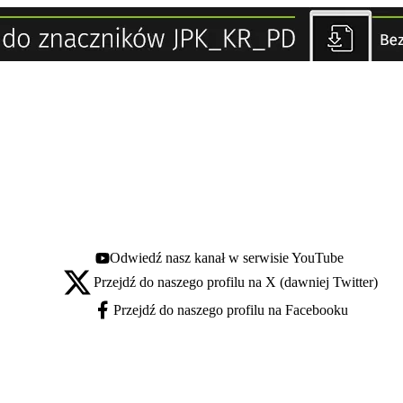
Odwiedź nasz kanał w serwisie YouTube
Youtube - otwiera się w nowej karcie
Przejdź do naszego profilu na X (dawniej Twitter)
X - otwiera się w nowej karcie
Przejdź do naszego profilu na Facebooku
Facebook - otwiera się w nowej karcie