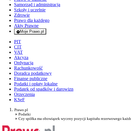
Samorząd i administracja
Szkoły i uczelnie
Zdrowie
Prawo dla każdego
Akty Prawne
Moje Prawo.pl
- rejestracja i logowanie do serwisu
PIT
CIT
VAT
Akcyza
Ordynacja
Rachunkowość
Doradca podatkowy
Finanse publiczne
Podatki i opłaty lokalne
Podatek od spadków i darowizn
Orzeczenia
KSeF
Prawo.pl
Podatki
Czy spółka ma obowiązek wyceny pozycji kapitału rezerwowego każdora