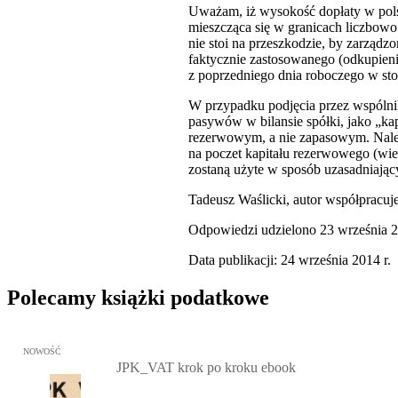
Uważam, iż wysokość dopłaty w pols
mieszcząca się w granicach liczbowo
nie stoi na przeszkodzie, by zarządzo
faktycznie zastosowanego (odkupien
z poprzedniego dnia roboczego w st
W przypadku podjęcia przez wspólnik
pasywów w bilansie spółki, jako „ka
rezerwowym, a nie zapasowym. Należ
na poczet kapitału rezerwowego (wie
zostaną użyte w sposób uzasadniający 
Tadeusz Waślicki, autor współpracuj
Odpowiedzi udzielono 23 września 2
Data publikacji: 24 września 2014 r.
Polecamy książki podatkowe
Przejdź do: JPK_VAT krok po kroku ebook, Patrycja Kubiesa - otw
NOWOŚĆ
JPK_VAT krok po kroku ebook