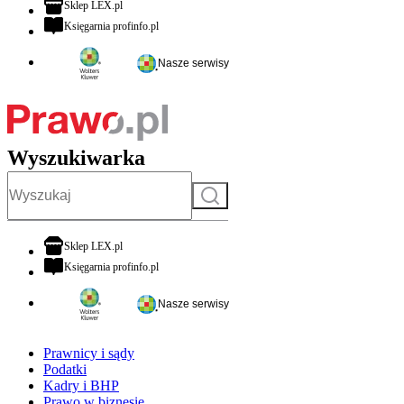
otwiera się w nowej karcie
Sklep LEX.pl
otwiera się w nowej karcie
Księgarnia profinfo.pl
Nasze serwisy
Wyszukiwarka
Szukaj
otwiera się w nowej karcie
Sklep LEX.pl
otwiera się w nowej karcie
Księgarnia profinfo.pl
Nasze serwisy
Prawnicy i sądy
Podatki
Kadry i BHP
Prawo w biznesie