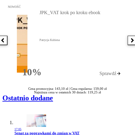
Przejdź do: JPK_VAT krok po kroku ebook, Patrycja Kubiesa - otw
NOWOŚĆ
JPK_VAT krok po kroku ebook
Patrycja Kubiesa
Poprzednia książka
N
10%
Sprawdź
Rabatu
Cena promocyjna: 143,10 zł |
Cena regularna: 159,00 zł
Najniższa cena w ostatnich 30 dniach: 119,25 zł
Ostatnio dodane
17:05
Przejdź do artykułu:
Senat za poprawkami do zmian w VAT