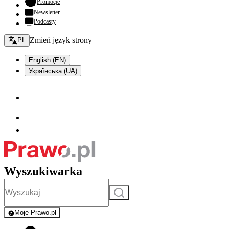
- otwiera się w nowej karcie
Promocje
Newsletter
Podcasty
Zmień język - bieżący:
Zmień język strony
PL
English (EN)
Українська (UA)
Wyszukiwarka
Szukaj
Moje Prawo.pl
- rejestracja i logowanie do serwisu