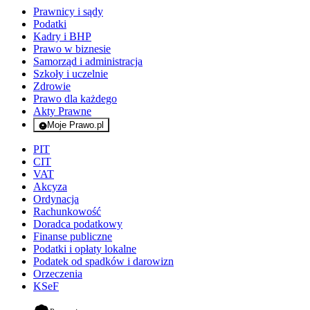
Prawnicy i sądy
Podatki
Kadry i BHP
Prawo w biznesie
Samorząd i administracja
Szkoły i uczelnie
Zdrowie
Prawo dla każdego
Akty Prawne
Moje Prawo.pl
- rejestracja i logowanie do serwisu
PIT
CIT
VAT
Akcyza
Ordynacja
Rachunkowość
Doradca podatkowy
Finanse publiczne
Podatki i opłaty lokalne
Podatek od spadków i darowizn
Orzeczenia
KSeF