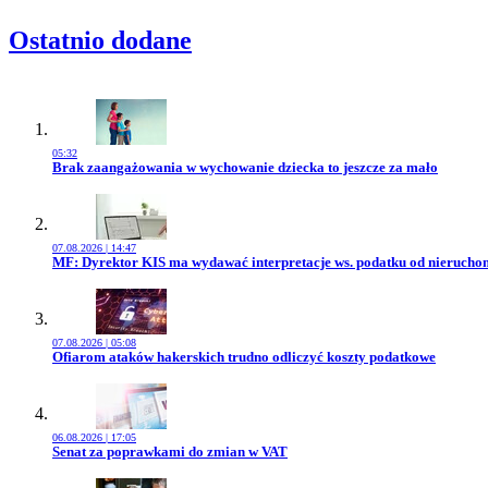
Ostatnio dodane
05:32
Przejdź do artykułu:
Brak zaangażowania w wychowanie dziecka to jeszcze za mało
07.08.2026 | 14:47
Przejdź do artykułu:
MF: Dyrektor KIS ma wydawać interpretacje ws. podatku od nierucho
07.08.2026 | 05:08
Przejdź do artykułu:
Ofiarom ataków hakerskich trudno odliczyć koszty podatkowe
06.08.2026 | 17:05
Przejdź do artykułu:
Senat za poprawkami do zmian w VAT