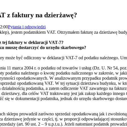
T z faktury na dzierżawę?
02:00
Pytania i odpowiedzi
sklep), jestem podatnikiem VAT. Otrzymałem fakturę za dzierżawę bud
 tej faktury w deklaracji VAT-7?
u muszę dostarczyć do urzędu skarbowego?
tury może być odliczony w deklaracji VAT-7 od podatku należnego. U
dnia 11 marca 2004 r. o podatku od towarów i usług (Dz. U. Nr 54, poz. 
y podatku należnego o kwotę podatku naliczonego w zakresie, w jakim
nności opodatkowanych. W analizowanym przypadku podatnik prowadz
przedaż opodatkowaną VAT. W tej sytuacji dzierżawa budynku, w któ
ziałalnością podatnika, a zatem odliczenie VAT zawartego na fakturze
 dzierżawy, dla celów VAT traktowany jest jak zakup każdego innego
ć się w dokumentacji podatnika, jednak do urzędu skarbowego dostarcz
h sklepu prowadził zarówno sprzedaż opodatkowaną jak i zwolnioną
za dzierżawę jedynie w części, tj. w proporcji odpowiadającej stosunk
zedaży (art. 90 ust. 2 – 9 u.p.t.u.). Jeżeli natomiast podatnik prowad