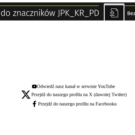
Odwiedź nasz kanał w serwisie YouTube
Youtube - otwiera się w nowej karcie
Przejdź do naszego profilu na X (dawniej Twitter)
X - otwiera się w nowej karcie
Przejdź do naszego profilu na Facebooku
Facebook - otwiera się w nowej karcie