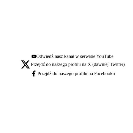
Odwiedź nasz kanał w serwisie YouTube
Youtube - otwiera się w nowej karcie
Przejdź do naszego profilu na X (dawniej Twitter)
X - otwiera się w nowej karcie
Przejdź do naszego profilu na Facebooku
Facebook - otwiera się w nowej karcie