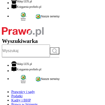
otwiera się w nowej karcie
Sklep LEX.pl
otwiera się w nowej karcie
Księgarnia profinfo.pl
Nasze serwisy
Wyszukiwarka
Szukaj
otwiera się w nowej karcie
Sklep LEX.pl
otwiera się w nowej karcie
Księgarnia profinfo.pl
Nasze serwisy
Prawnicy i sądy
Podatki
Kadry i BHP
Prawo w biznesie