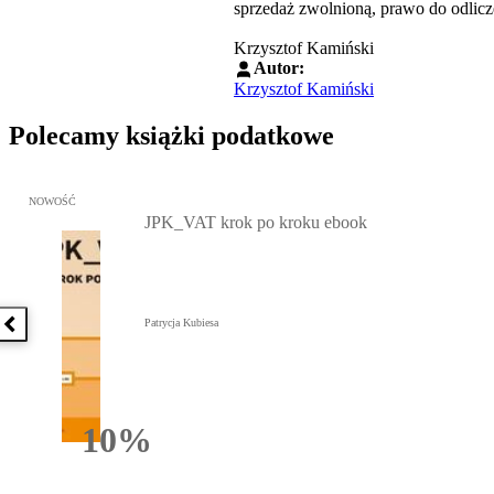
sprzedaż zwolnioną, prawo do odlic
Krzysztof Kamiński
Autor:
Krzysztof Kamiński
Polecamy książki podatkowe
Przejdź do: JPK_VAT krok po kroku ebook, Patrycja Kubiesa - otw
NOWOŚĆ
JPK_VAT krok po kroku ebook
Patrycja Kubiesa
Poprzednia książka
10%
Rabatu