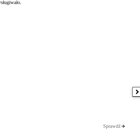
ysługiwało.
N
Sprawdź