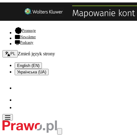
- otwiera się w nowej karcie
Promocje
Newsletter
Podcasty
Zmień język - bieżący:
Zmień język strony
PL
English (EN)
Українська (UA)