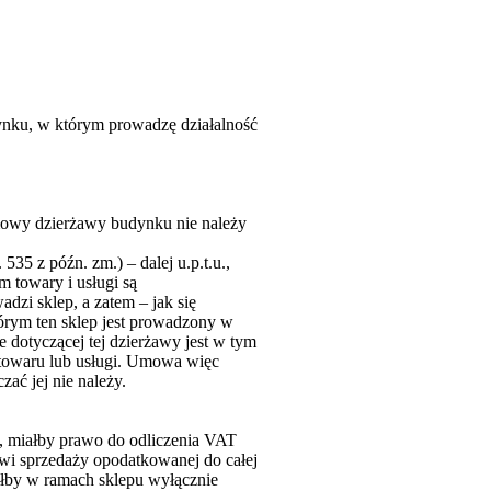
ynku, w którym prowadzę działalność
mowy dzierżawy budynku nie należy
535 z późn. zm.) – dalej u.p.t.u.,
 towary i usługi są
i sklep, a zatem – jak się
rym ten sklep jest prowadzony w
 dotyczącej tej dzierżawy jest w tym
 towaru lub usługi. Umowa więc
ać jej nie należy.
, miałby prawo do odliczenia VAT
owi sprzedaży opodatkowanej do całej
ziłby w ramach sklepu wyłącznie