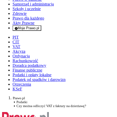
Samorząd i administracja
Szkoły i uczelnie
Zdrowie
Prawo dla każdego
Akty Prawne
Moje Prawo.pl
- rejestracja i logowanie do serwisu
PIT
CIT
VAT
Akcyza
Ordynacja
Rachunkowość
Doradca podatkowy
Finanse publiczne
Podatki i opłaty lokalne
Podatek od spadków i darowizn
Orzeczenia
KSeF
Prawo.pl
Podatki
Czy można odliczyć VAT z faktury na dzierżawę?