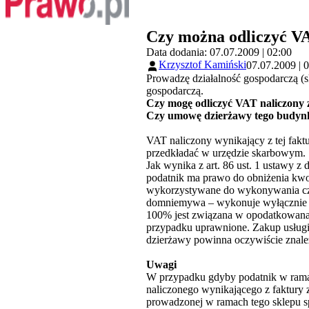
Czy można odliczyć VA
Data dodania: 07.07.2009 | 02:00
Krzysztof Kamiński
07.07.2009 | 
Prowadzę działalność gospodarczą (
gospodarczą.
Czy mogę odliczyć VAT naliczony z
Czy umowę dzierżawy tego budynk
VAT naliczony wynikający z tej fak
przedkładać w urzędzie skarbowym.
Jak wynika z art. 86 ust. 1 ustawy z 
podatnik ma prawo do obniżenia kwot
wykorzystywane do wykonywania czy
domniemywa – wykonuje wyłącznie s
100% jest związana w opodatkowana d
przypadku uprawnione. Zakup usługi
dzierżawy powinna oczywiście znaleź
Uwagi
W przypadku gdyby podatnik w ramac
naliczonego wynikającego z faktury 
prowadzonej w ramach tego sklepu spr