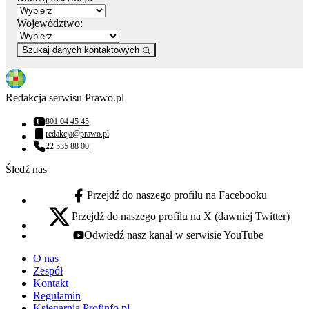
Województwo:
Szukaj danych kontaktowych
Redakcja serwisu Prawo.pl
801 04 45 45
Numer telefonu:
redakcja@prawo.pl
Adres email:
22 535 88 00
Numer telefonu:
Śledź nas
Przejdź do naszego profilu na Facebooku
facebook - otwiera się w nowej karcie
Przejdź do naszego profilu na X (dawniej Twitter)
x - otwiera się w nowej karcie
Odwiedź nasz kanał w serwisie YouTube
youtube - otwiera się w nowej karcie
O nas
Zespół
Kontakt
Regulamin
Księgarnia Profinfo.pl