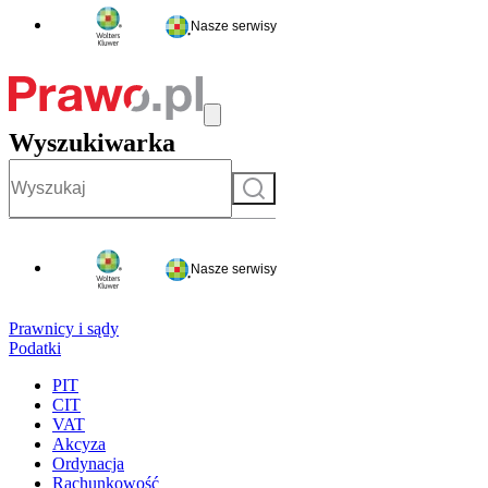
Nasze serwisy
Wyszukiwarka
Szukaj
Nasze serwisy
Prawnicy i sądy
Podatki
PIT
CIT
VAT
Akcyza
Ordynacja
Rachunkowość