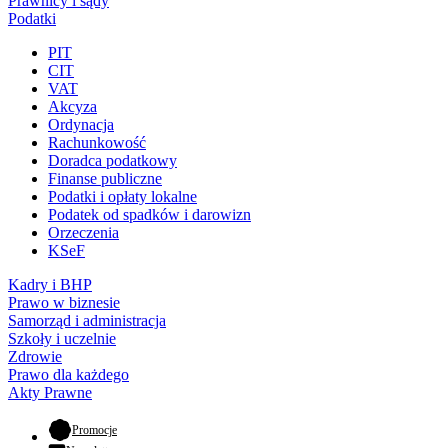
Prawnicy i sądy
Podatki
PIT
CIT
VAT
Akcyza
Ordynacja
Rachunkowość
Doradca podatkowy
Finanse publiczne
Podatki i opłaty lokalne
Podatek od spadków i darowizn
Orzeczenia
KSeF
Kadry i BHP
Prawo w biznesie
Samorząd i administracja
Szkoły i uczelnie
Zdrowie
Prawo dla każdego
Akty Prawne
- otwiera się w nowej karcie
Promocje