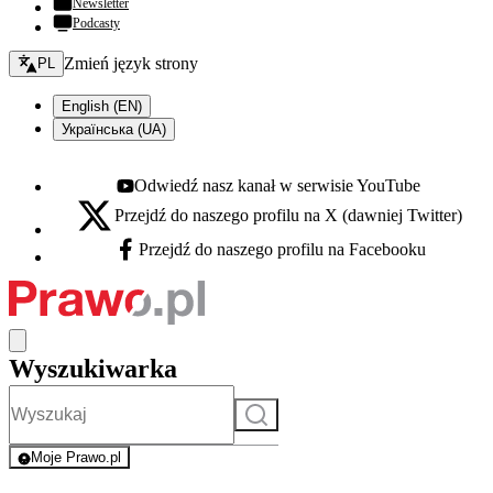
Newsletter
Podcasty
Zmień język - bieżący:
Zmień język strony
PL
English (EN)
Українська (UA)
Odwiedź nasz kanał w serwisie YouTube
Youtube - otwiera się w nowej karcie
Przejdź do naszego profilu na X (dawniej Twitter)
X - otwiera się w nowej karcie
Przejdź do naszego profilu na Facebooku
Facebook - otwiera się w nowej karcie
Wyszukiwarka
Szukaj
Moje Prawo.pl
- rejestracja i logowanie do serwisu