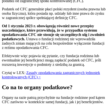
podatku od zagranicznej spółki kontrolowanej (CFC).
Podatek od CFC generalnie płaci polski rezydent (osoba prawna lub
osoba fizyczna), która posiada np. udziały lub inne prawa do zysku
w zagranicznej spółce spełniającej definicję CFC.
Od 1 stycznia 2023 r. obowiązują również nowe przepisy
uszczelniające, które przewidują, że w przypadku systemu
opodatkowania CFC nie stosuje się szczególnych ulg i zwolnień
podatkowych.
Ustawa o fundacji rodzinnej nie wprowadziła
żadnych zmian mających na celu bezpośrednie wyłączenie fundacji
z reżimu opodatkowania CFC.
Efektywnie więc pojawia się pytanie, czy fundacja rodzinna lub
ewentualnie jej beneficjenci mogą zapłacić podatek od CFC, jeśli
rozszerzą inwestycje o podmioty z siedzibą za granicą.
Czytaj w LEX:
Zasady opodatkowania zagranicznych jednostek
kontrolowanych (CFC) >
Co na to organy podatkowe?
Organy na razie patrzą przychylnie na fundacje rodzinne pod kątem
CFC zarówno w kontekście samej fundacji, jak i jej beneficjentów.