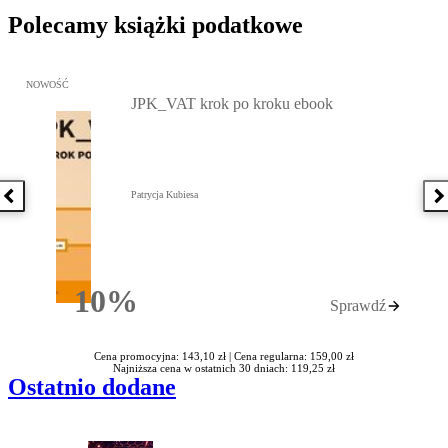
Polecamy książki podatkowe
Przejdź do: JPK_VAT krok po kroku ebook, Patrycja Kubiesa - otw
NOWOŚĆ
JPK_VAT krok po kroku ebook
Patrycja Kubiesa
Poprzednia książka
N
10%
Sprawdź
Rabatu
Cena promocyjna: 143,10 zł |
Cena regularna: 159,00 zł
Najniższa cena w ostatnich 30 dniach: 119,25 zł
Ostatnio dodane