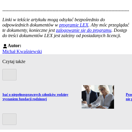
--------------------------------------------------------------------------------------
--------------------------------------------------------
Linki w tekście artykułu mogą odsyłać bezpośrednio do
odpowiednich dokumentów w
programie LEX
. Aby móc przeglądać
te dokumenty, konieczne jest
zalogowanie się do programu
. Dostęp
do treści dokumentów LEX jest zależny od posiadanych licencji.
Autor:
Michał Kwaśniewski
Czytaj także
Poprzedni slide
ź do artykułu:
Prze
adbać o niepełnosprawnych członków rodziny
Prz
orzystaniem fundacji rodzinnej
nie
Kolejny slide