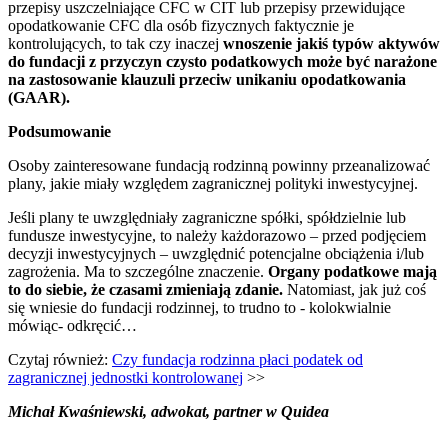
przepisy uszczelniające CFC w CIT lub przepisy przewidujące
opodatkowanie CFC dla osób fizycznych faktycznie je
kontrolujących, to tak czy inaczej
wnoszenie jakiś typów aktywów
do fundacji z przyczyn czysto podatkowych może być narażone
na zastosowanie klauzuli przeciw unikaniu opodatkowania
(GAAR).
Podsumowanie
Osoby zainteresowane fundacją rodzinną powinny przeanalizować
plany, jakie miały względem zagranicznej polityki inwestycyjnej.
Jeśli plany te uwzględniały zagraniczne spółki, spółdzielnie lub
fundusze inwestycyjne, to należy każdorazowo – przed podjęciem
decyzji inwestycyjnych – uwzględnić potencjalne obciążenia i/lub
zagrożenia. Ma to szczególne znaczenie.
Organy podatkowe mają
to do siebie, że czasami zmieniają zdanie.
Natomiast, jak już coś
się wniesie do fundacji rodzinnej, to trudno to - kolokwialnie
mówiąc- odkręcić…
Czytaj również:
Czy fundacja rodzinna płaci podatek od
zagranicznej jednostki kontrolowanej
>>
Michał Kwaśniewski, adwokat, partner w Quidea