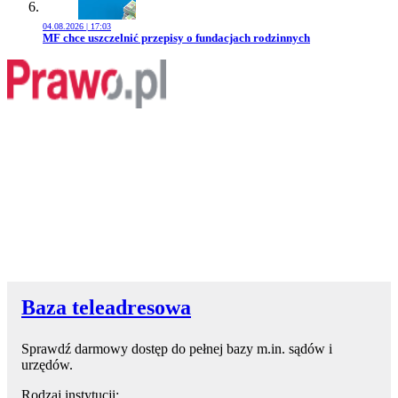
04.08.2026 | 17:03
Przejdź do artykułu:
MF chce uszczelnić przepisy o fundacjach rodzinnych
Baza teleadresowa
Sprawdź darmowy dostęp do pełnej bazy m.in. sądów i
urzędów.
Rodzaj instytucji: