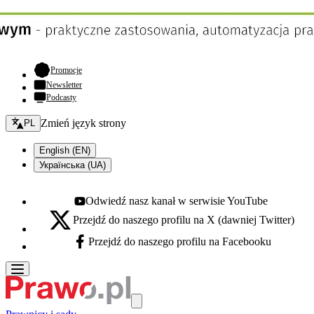
- otwiera się w nowej karcie
Promocje
Newsletter
Podcasty
Zmień język - bieżący:
Zmień język strony
PL
English (EN)
Українська (UA)
Odwiedź nasz kanał w serwisie YouTube
Youtube - otwiera się w nowej karcie
Przejdź do naszego profilu na X (dawniej Twitter)
X - otwiera się w nowej karcie
Przejdź do naszego profilu na Facebooku
Facebook - otwiera się w nowej karcie