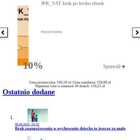
JPK_VAT krok po kroku ebook
Patrycja Kubiesa
Poprzednia książka
N
10%
Sprawdź
Rabatu
Cena promocyjna: 143,10 zł |
Cena regularna: 159,00 zł
Najniższa cena w ostatnich 30 dniach: 119,25 zł
Ostatnio dodane
08.08.2026 | 05:32
Przejdź do artykułu:
Brak zaangażowania w wychowanie dziecka to jeszcze za mało