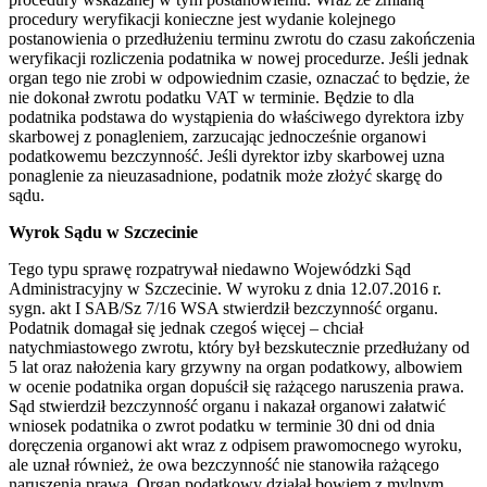
procedury weryfikacji konieczne jest wydanie kolejnego
postanowienia o przedłużeniu terminu zwrotu do czasu zakończenia
weryfikacji rozliczenia podatnika w nowej procedurze. Jeśli jednak
organ tego nie zrobi w odpowiednim czasie, oznaczać to będzie, że
nie dokonał zwrotu podatku VAT w terminie. Będzie to dla
podatnika podstawa do wystąpienia do właściwego dyrektora izby
skarbowej z ponagleniem, zarzucając jednocześnie organowi
podatkowemu bezczynność. Jeśli dyrektor izby skarbowej uzna
ponaglenie za nieuzasadnione, podatnik może złożyć skargę do
sądu.
Wyrok Sądu w Szczecinie
Tego typu sprawę rozpatrywał niedawno Wojewódzki Sąd
Administracyjny w Szczecinie. W wyroku z dnia 12.07.2016 r.
sygn. akt I SAB/Sz 7/16 WSA stwierdził bezczynność organu.
Podatnik domagał się jednak czegoś więcej – chciał
natychmiastowego zwrotu, który był bezskutecznie przedłużany od
5 lat oraz nałożenia kary grzywny na organ podatkowy, albowiem
w ocenie podatnika organ dopuścił się rażącego naruszenia prawa.
Sąd stwierdził bezczynność organu i nakazał organowi załatwić
wniosek podatnika o zwrot podatku w terminie 30 dni od dnia
doręczenia organowi akt wraz z odpisem prawomocnego wyroku,
ale uznał również, że owa bezczynność nie stanowiła rażącego
naruszenia prawa. Organ podatkowy działał bowiem z mylnym