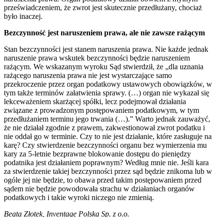
przeświadczeniem, że zwrot jest skutecznie przedłużany, chociaż
było inaczej.
Bezczynność jest naruszeniem prawa, ale nie zawsze rażącym
Stan bezczynności jest stanem naruszenia prawa. Nie każde jednak
naruszenie prawa wskutek bezczynności będzie naruszeniem
rażącym. We wskazanym wyroku Sąd stwierdził, że „dla uznania
rażącego naruszenia prawa nie jest wystarczające samo
przekroczenie przez organ podatkowy ustawowych obowiązków, w
tym także terminów załatwienia sprawy. (…) organ nie wykazał się
lekceważeniem skarżącej spółki, lecz podejmował działania
związane z prowadzonym postępowaniem podatkowym, w tym
przedłużaniem terminu jego trwania (…).” Warto jednak zauważyć,
że nie działał zgodnie z prawem, zakwestionował zwrot podatku i
nie oddał go w terminie. Czy to nie jest działanie, które zasługuje na
karę? Czy stwierdzenie bezczynności organu bez wymierzenia mu
kary za 5-letnie bezprawne blokowanie dostępu do pieniędzy
podatnika jest działaniem poprawnym? Według mnie nie. Jeśli kara
za stwierdzenie takiej bezczynności przez sąd będzie znikoma lub w
ogóle jej nie będzie, to obawa przed takim postępowaniem przed
sądem nie będzie powodowała strachu w działaniach organów
podatkowych i takie wyroki niczego nie zmienią.
Beata Złotek, Inventage Polska Sp. z o.o.