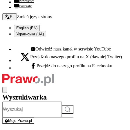
Newsletter
Podcasty
Zmień język - bieżący:
Zmień język strony
PL
English (EN)
Українська (UA)
Odwiedź nasz kanał w serwisie YouTube
Youtube - otwiera się w nowej karcie
Przejdź do naszego profilu na X (dawniej Twitter)
X - otwiera się w nowej karcie
Przejdź do naszego profilu na Facebooku
Facebook - otwiera się w nowej karcie
Wyszukiwarka
Szukaj
Moje Prawo.pl
- rejestracja i logowanie do serwisu