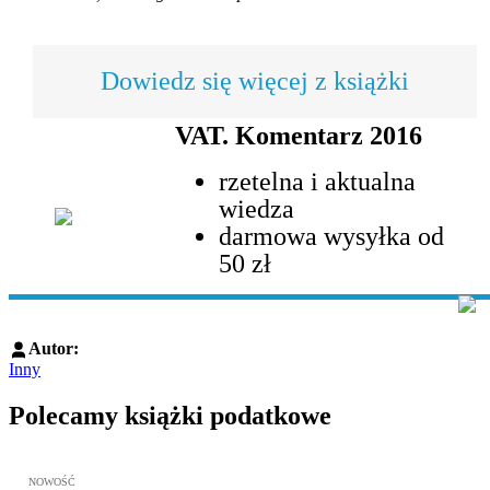
Dowiedz się więcej z książki
VAT. Komentarz 2016
rzetelna i aktualna
wiedza
darmowa wysyłka od
50 zł
Autor:
Inny
Polecamy książki podatkowe
Przejdź do: JPK_VAT krok po kroku ebook, Patrycja Kubiesa - otw
NOWOŚĆ