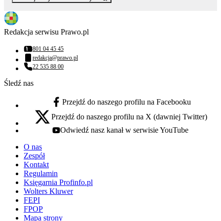
Redakcja serwisu Prawo.pl
801 04 45 45
Numer telefonu:
redakcja@prawo.pl
Adres email:
22 535 88 00
Numer telefonu:
Śledź nas
Przejdź do naszego profilu na Facebooku
facebook - otwiera się w nowej karcie
Przejdź do naszego profilu na X (dawniej Twitter)
x - otwiera się w nowej karcie
Odwiedź nasz kanał w serwisie YouTube
youtube - otwiera się w nowej karcie
O nas
Zespół
Kontakt
Regulamin
Księgarnia Profinfo.pl
Wolters Kluwer
FEPI
FPOP
Mapa strony