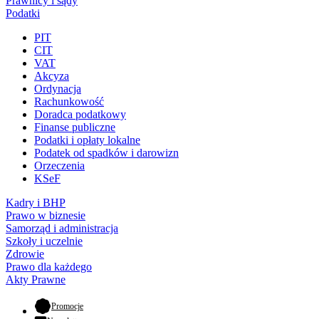
Prawnicy i sądy
Podatki
PIT
CIT
VAT
Akcyza
Ordynacja
Rachunkowość
Doradca podatkowy
Finanse publiczne
Podatki i opłaty lokalne
Podatek od spadków i darowizn
Orzeczenia
KSeF
Kadry i BHP
Prawo w biznesie
Samorząd i administracja
Szkoły i uczelnie
Zdrowie
Prawo dla każdego
Akty Prawne
- otwiera się w nowej karcie
Promocje