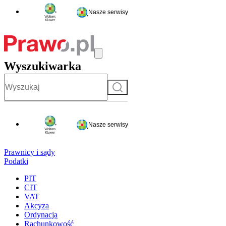
Nasze serwisy
Wyszukiwarka
Szukaj
Nasze serwisy
Prawnicy i sądy
Podatki
PIT
CIT
VAT
Akcyza
Ordynacja
Rachunkowość