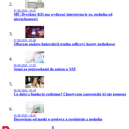
07.08.2026 | 14:47
Przejdź do artykułu:
MF: Dyrektor KIS ma wydawać interpretacje ws. podatku od
nieruchomości
07.08.2026 | 05:08
Przejdź do artykułu:
Ofiarom ataków hakerskich trudno odliczyć koszty podatkowe
06.08.2026 | 17:05
Przejdź do artykułu:
Senat za poprawkami do zmian w VAT
06.08.2026 | 05:34
Przejdź do artykułu:
Co dalej z fundacją rodzinną? Chaotyczne zapowiedzi jej nie pomogą
05.08.2026 | 18:02
Przejdź do artykułu:
Darowizna od matki w gotówce a zwolnienie z podatku