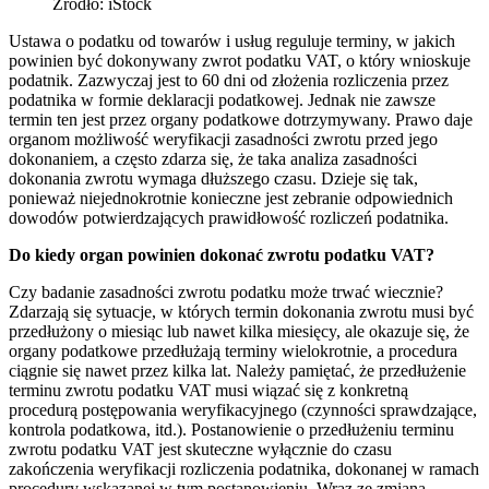
Źródło: iStock
Ustawa o podatku od towarów i usług reguluje terminy, w jakich
powinien być dokonywany zwrot podatku VAT, o który wnioskuje
podatnik. Zazwyczaj jest to 60 dni od złożenia rozliczenia przez
podatnika w formie deklaracji podatkowej. Jednak nie zawsze
termin ten jest przez organy podatkowe dotrzymywany. Prawo daje
organom możliwość weryfikacji zasadności zwrotu przed jego
dokonaniem, a często zdarza się, że taka analiza zasadności
dokonania zwrotu wymaga dłuższego czasu. Dzieje się tak,
ponieważ niejednokrotnie konieczne jest zebranie odpowiednich
dowodów potwierdzających prawidłowość rozliczeń podatnika.
Do kiedy organ powinien dokonać zwrotu podatku VAT?
Czy badanie zasadności zwrotu podatku może trwać wiecznie?
Zdarzają się sytuacje, w których termin dokonania zwrotu musi być
przedłużony o miesiąc lub nawet kilka miesięcy, ale okazuje się, że
organy podatkowe przedłużają terminy wielokrotnie, a procedura
ciągnie się nawet przez kilka lat. Należy pamiętać, że przedłużenie
terminu zwrotu podatku VAT musi wiązać się z konkretną
procedurą postępowania weryfikacyjnego (czynności sprawdzające,
kontrola podatkowa, itd.). Postanowienie o przedłużeniu terminu
zwrotu podatku VAT jest skuteczne wyłącznie do czasu
zakończenia weryfikacji rozliczenia podatnika, dokonanej w ramach
procedury wskazanej w tym postanowieniu. Wraz ze zmianą