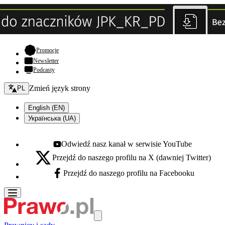
- otwiera się w nowej karcie
Promocje
Newsletter
Podcasty
Zmień język - bieżący:
Zmień język strony
PL
English (EN)
Українська (UA)
Odwiedź nasz kanał w serwisie YouTube
Youtube - otwiera się w nowej karcie
Przejdź do naszego profilu na X (dawniej Twitter)
X - otwiera się w nowej karcie
Przejdź do naszego profilu na Facebooku
Facebook - otwiera się w nowej karcie