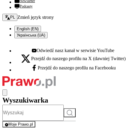
Newsletter
Podcasty
Zmień język - bieżący:
Zmień język strony
PL
English (EN)
Українська (UA)
Odwiedź nasz kanał w serwisie YouTube
Youtube - otwiera się w nowej karcie
Przejdź do naszego profilu na X (dawniej Twitter)
X - otwiera się w nowej karcie
Przejdź do naszego profilu na Facebooku
Facebook - otwiera się w nowej karcie
Wyszukiwarka
Szukaj
Moje Prawo.pl
- rejestracja i logowanie do serwisu