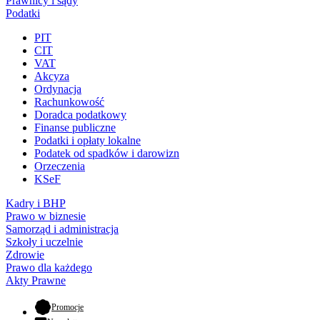
Prawnicy i sądy
Podatki
PIT
CIT
VAT
Akcyza
Ordynacja
Rachunkowość
Doradca podatkowy
Finanse publiczne
Podatki i opłaty lokalne
Podatek od spadków i darowizn
Orzeczenia
KSeF
Kadry i BHP
Prawo w biznesie
Samorząd i administracja
Szkoły i uczelnie
Zdrowie
Prawo dla każdego
Akty Prawne
- otwiera się w nowej karcie
Promocje