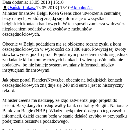
Data dodania: 13.05.2013 | 15:10
Osiński Łukasz
13.05.2013 | 15:10
Aktualności
Minister finansów Belgii Koen Geens chce utworzenia centralnej
bazy danych, w której znajdą się informacje o wszystkich
belgijskich kontach bankowych. W ten sposób zamierza walczyć z
niepłaceniem podatków od zysków z rachunków
oszczędnościowych.
Obecnie w Belgii podatkiem nie są obłożone roczne zyski z kont
oszczędnościowych w wysokości do 1880 euro. Powyżej tej kwoty
stawka wynosi już 15 proc. Popularnym procederem stało się jednak
zakładanie kilku kont w różnych bankach i w ten sposób unikanie
podatków, bo nie istnieje system wymiany informacji między
instytucjami finansowymi.
Jak pisze portal FlandersNews.be, obecnie na belgijskich kontach
oszczędnościowych znajduje się 240 mld euro i jest to historyczny
rekord.
Minister Geens ma nadzieję, że rząd zatwierdzi jego projekt do
jesieni. Bazę danych obsługiwałby bank centralny Belgii - Nationale
Bank van Belgie (NBB). Władze będą mieć dostęp do tego zasobu
informacji, dzięki czemu będą w stanie działać szybko w przypadku
podejrzenia oszustwa podatkowego.