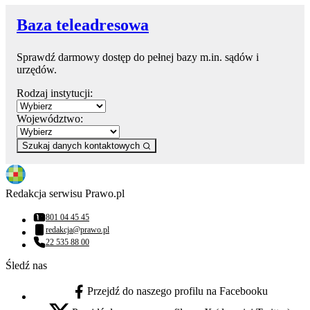
Baza teleadresowa
Sprawdź darmowy dostęp do pełnej bazy m.in. sądów i
urzędów.
Rodzaj instytucji:
Województwo:
Szukaj danych kontaktowych
Redakcja serwisu Prawo.pl
801 04 45 45
Numer telefonu:
redakcja@prawo.pl
Adres email:
22 535 88 00
Numer telefonu:
Śledź nas
Przejdź do naszego profilu na Facebooku
facebook - otwiera się w nowej karcie