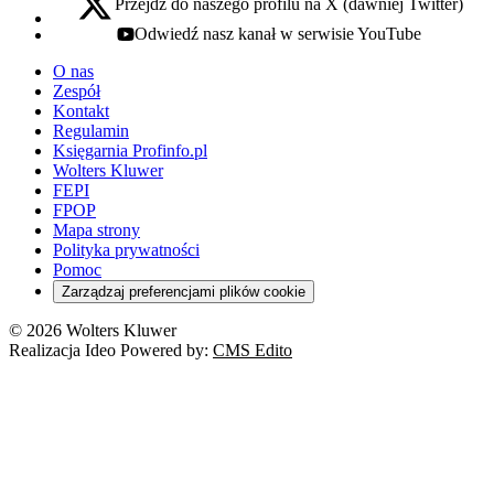
Przejdź do naszego profilu na X (dawniej Twitter)
x - otwiera się w nowej karcie
Odwiedź nasz kanał w serwisie YouTube
youtube - otwiera się w nowej karcie
O nas
Zespół
Kontakt
Regulamin
Księgarnia Profinfo.pl
Wolters Kluwer
FEPI
FPOP
Mapa strony
Polityka prywatności
Pomoc
Zarządzaj preferencjami plików cookie
© 2026 Wolters Kluwer
Realizacja Ideo Powered by:
CMS Edito