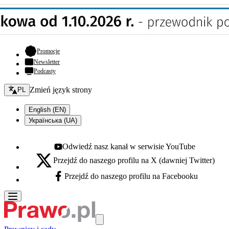
- otwiera się w nowej karcie
Promocje
Newsletter
Podcasty
Zmień język - bieżący:
Zmień język strony
PL
English (EN)
Українська (UA)
Odwiedź nasz kanał w serwisie YouTube
Youtube - otwiera się w nowej karcie
Przejdź do naszego profilu na X (dawniej Twitter)
X - otwiera się w nowej karcie
Przejdź do naszego profilu na Facebooku
Facebook - otwiera się w nowej karcie