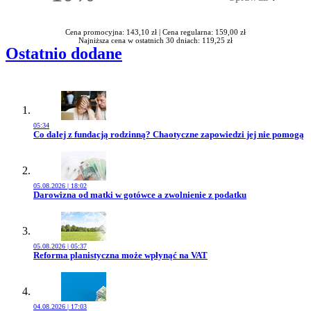
Rabatu
Cena promocyjna: 143,10 zł |
Cena regularna: 159,00 zł
Najniższa cena w ostatnich 30 dniach: 119,25 zł
Ostatnio dodane
05:34
Przejdź do artykułu:
Co dalej z fundacją rodzinną? Chaotyczne zapowiedzi jej nie pomogą
05.08.2026 | 18:02
Przejdź do artykułu:
Darowizna od matki w gotówce a zwolnienie z podatku
05.08.2026 | 05:37
Przejdź do artykułu:
Reforma planistyczna może wpłynąć na VAT
04.08.2026 | 17:03