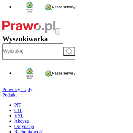
Nasze serwisy
Wyszukiwarka
Szukaj
Nasze serwisy
Prawnicy i sądy
Podatki
PIT
CIT
VAT
Akcyza
Ordynacja
Rachunkowość