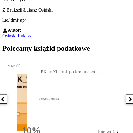
Z Brukseli Łukasz Osiński
luo/ dmi/ ap/
Autor:
Osiński Łukasz
Polecamy książki podatkowe
Przejdź do: JPK_VAT krok po kroku ebook, Patrycja Kubiesa - otw
NOWOŚĆ
JPK_VAT krok po kroku ebook
Patrycja Kubiesa
Poprzednia książka
N
10%
Sprawdź