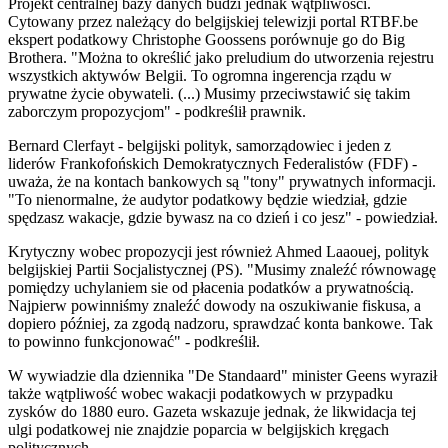
Projekt centralnej bazy danych budzi jednak wątpliwości.
Cytowany przez należący do belgijskiej telewizji portal RTBF.be
ekspert podatkowy Christophe Goossens porównuje go do Big
Brothera. "Można to określić jako preludium do utworzenia rejestru
wszystkich aktywów Belgii. To ogromna ingerencja rządu w
prywatne życie obywateli. (...) Musimy przeciwstawić się takim
zaborczym propozycjom" - podkreślił prawnik.
Bernard Clerfayt - belgijski polityk, samorządowiec i jeden z
liderów Frankofońskich Demokratycznych Federalistów (FDF) -
uważa, że na kontach bankowych są "tony" prywatnych informacji.
"To nienormalne, że audytor podatkowy będzie wiedział, gdzie
spędzasz wakacje, gdzie bywasz na co dzień i co jesz" - powiedział.
Krytyczny wobec propozycji jest również Ahmed Laaouej, polityk
belgijskiej Partii Socjalistycznej (PS). "Musimy znaleźć równowagę
pomiędzy uchylaniem sie od płacenia podatków a prywatnością.
Najpierw powinniśmy znaleźć dowody na oszukiwanie fiskusa, a
dopiero później, za zgodą nadzoru, sprawdzać konta bankowe. Tak
to powinno funkcjonować" - podkreślił.
W wywiadzie dla dziennika "De Standaard" minister Geens wyraził
także wątpliwość wobec wakacji podatkowych w przypadku
zysków do 1880 euro. Gazeta wskazuje jednak, że likwidacja tej
ulgi podatkowej nie znajdzie poparcia w belgijskich kręgach
politycznych.