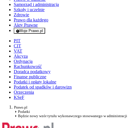
Samorząd i administracja
Szkoły i uczelnie
Zdrowie
Prawo dla każdego
Akty Prawne
Moje Prawo.pl
- rejestracja i logowanie do serwisu
PIT
CIT
VAT
Akcyza
Ordynacja
Rachunkowość
Doradca podatkowy
Finanse publiczne
Podatki i opłaty lokalne
Podatek od spadków i darowizn
Orzeczenia
KSeF
Prawo.pl
Podatki
Będzie nowy wzór tytułu wykonawczego stosowanego w administracji