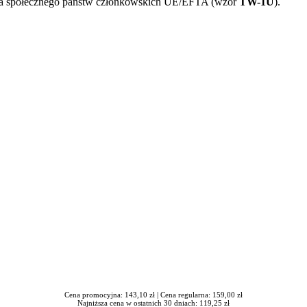
ia społecznego państw członkowskich UE/EFTA (wzór
TW-1U
).
iera się w nowym oknie
Cena promocyjna: 143,10 zł |
Cena regularna: 159,00 zł
Najniższa cena w ostatnich 30 dniach: 119,25 zł