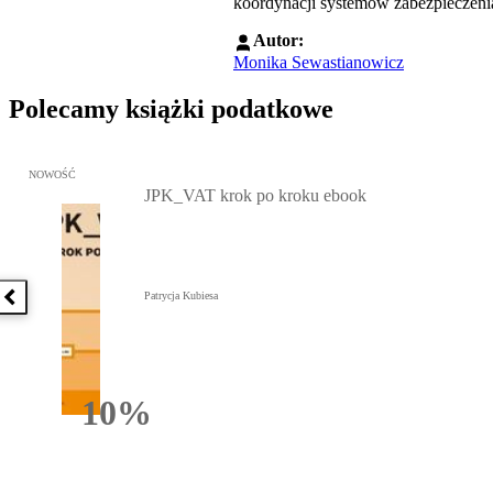
koordynacji systemów zabezpieczen
Autor:
Monika Sewastianowicz
Polecamy książki podatkowe
Przejdź do: JPK_VAT krok po kroku ebook, Patrycja Kubiesa - otw
NOWOŚĆ
JPK_VAT krok po kroku ebook
Patrycja Kubiesa
Poprzednia książka
10%
Rabatu