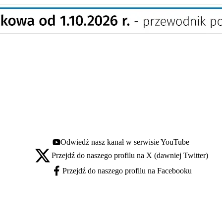
Odwiedź nasz kanał w serwisie YouTube
Youtube - otwiera się w nowej karcie
Przejdź do naszego profilu na X (dawniej Twitter)
X - otwiera się w nowej karcie
Przejdź do naszego profilu na Facebooku
Facebook - otwiera się w nowej karcie