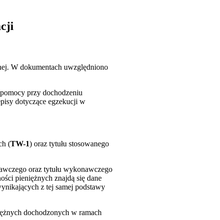
cji
jnej. W dokumentach uwzględniono
j pomocy przy dochodzeniu
episy dotyczące egzekucji w
ch (
TW-1
) oraz tytułu stosowanego
onawczego oraz tytułu wykonawczego
ości pieniężnych znajdą się dane
ynikających z tej samej podstawy
niężnych dochodzonych w ramach