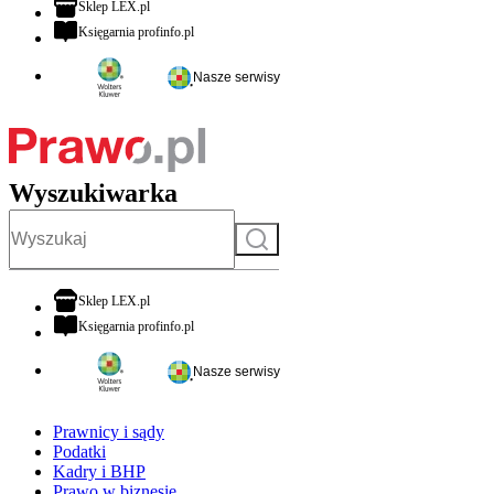
otwiera się w nowej karcie
Sklep LEX.pl
otwiera się w nowej karcie
Księgarnia profinfo.pl
Nasze serwisy
Wyszukiwarka
Szukaj
otwiera się w nowej karcie
Sklep LEX.pl
otwiera się w nowej karcie
Księgarnia profinfo.pl
Nasze serwisy
Prawnicy i sądy
Podatki
Kadry i BHP
Prawo w biznesie