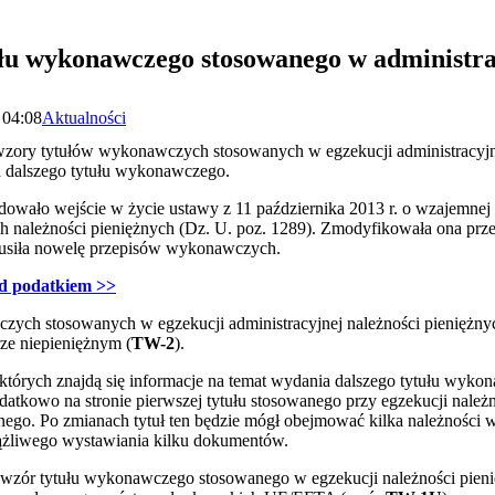
łu wykonawczego stosowanego w administra
 04:08
Aktualności
wzory tytułów wykonawczych stosowanych w egzekucji administracy
a dalszego tytułu wykonawczego.
wało wejście w życie ustawy z 11 października 2013 r. o wzajemne
ch należności pieniężnych (Dz. U. poz. 1289). Zmodyfikowała ona prz
ymusiła nowelę przepisów wykonawczych.
ed podatkiem >>
zych stosowanych w egzekucji administracyjnej należności pieniężny
ze niepieniężnym (
TW-2
).
tórych znajdą się informacje na temat wydania dalszego tytułu wyk
tkowo na stronie pierwszej tytułu stosowanego przy egzekucji należn
ego. Po zmianach tytuł ten będzie mógł obejmować kilka należności w
iążliwego wystawiania kilku dokumentów.
wzór tytułu wykonawczego stosowanego w egzekucji należności pie