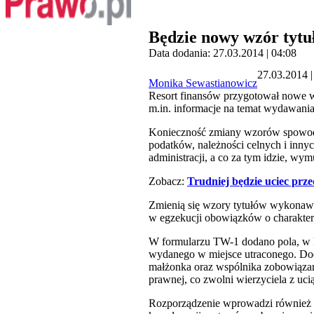
Będzie nowy wzór tytu
Data dodania: 27.03.2014 | 04:08
27.03.2014 |
Monika Sewastianowicz
Resort finansów przygotował nowe 
m.in. informacje na temat wydawani
Konieczność zmiany wzorów spowodo
podatków, należności celnych i inny
administracji, a co za tym idzie, w
Zobacz:
Trudniej będzie uciec prz
Zmienią się wzory tytułów wykonawc
w egzekucji obowiązków o charakter
W formularzu TW-1 dodano pola, w k
wydanego w miejsce utraconego. Doda
małżonka oraz wspólnika zobowiązan
prawnej, co zwolni wierzyciela z uc
Rozporządzenie wprowadzi również 