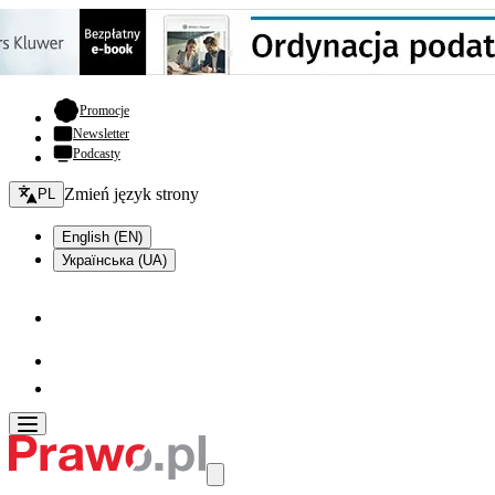
- otwiera się w nowej karcie
Promocje
Newsletter
Podcasty
Zmień język - bieżący:
Zmień język strony
PL
English (EN)
Українська (UA)