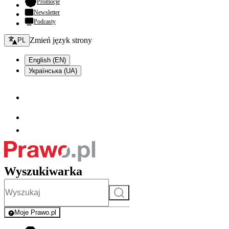
- otwiera się w nowej karcie
Promocje
Newsletter
Podcasty
Zmień język - bieżący:
Zmień język strony
PL
English (EN)
Українська (UA)
Wyszukiwarka
Szukaj
Moje Prawo.pl
- rejestracja i logowanie do serwisu