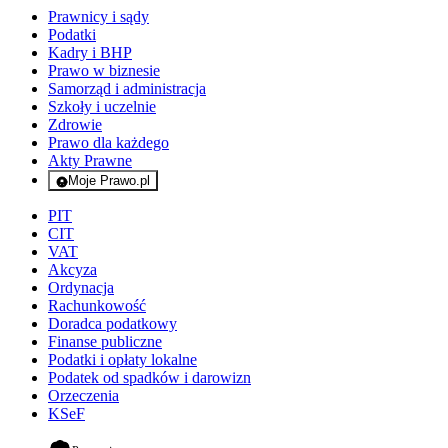
Prawnicy i sądy
Podatki
Kadry i BHP
Prawo w biznesie
Samorząd i administracja
Szkoły i uczelnie
Zdrowie
Prawo dla każdego
Akty Prawne
Moje Prawo.pl
- rejestracja i logowanie do serwisu
PIT
CIT
VAT
Akcyza
Ordynacja
Rachunkowość
Doradca podatkowy
Finanse publiczne
Podatki i opłaty lokalne
Podatek od spadków i darowizn
Orzeczenia
KSeF