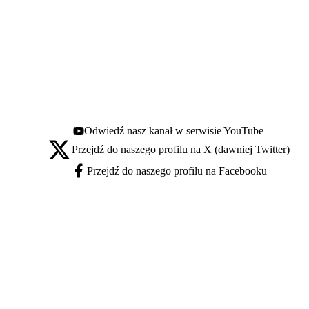
Odwiedź nasz kanał w serwisie YouTube
Youtube - otwiera się w nowej karcie
Przejdź do naszego profilu na X (dawniej Twitter)
X - otwiera się w nowej karcie
Przejdź do naszego profilu na Facebooku
Facebook - otwiera się w nowej karcie