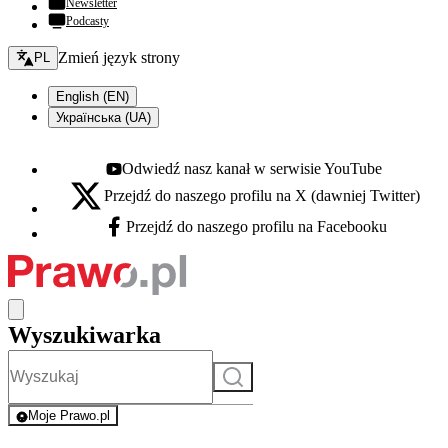
Newsletter
Podcasty
Zmień język - bieżący:
Zmień język strony
PL
English (EN)
Українська (UA)
Odwiedź nasz kanał w serwisie YouTube
Youtube - otwiera się w nowej karcie
Przejdź do naszego profilu na X (dawniej Twitter)
X - otwiera się w nowej karcie
Przejdź do naszego profilu na Facebooku
Facebook - otwiera się w nowej karcie
Wyszukiwarka
Szukaj
Moje Prawo.pl
- rejestracja i logowanie do serwisu