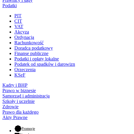
Prawnicy i sądy
Podatki
PIT
CIT
VAT
Akcyza
Ordynacja
Rachunkowość
Doradca podatkowy
Finanse publiczne
Podatki i opłaty lokalne
Podatek od spadków i darowizn
Orzeczenia
KSeF
Kadry i BHP
Prawo w biznesie
Samorząd i administracja
Szkoły i uczelnie
Zdrowie
Prawo dla każdego
Akty Prawne
- otwiera się w nowej karcie
Promocje