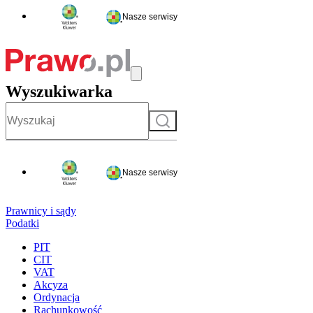
Nasze serwisy
Wyszukiwarka
Szukaj
Nasze serwisy
Prawnicy i sądy
Podatki
PIT
CIT
VAT
Akcyza
Ordynacja
Rachunkowość