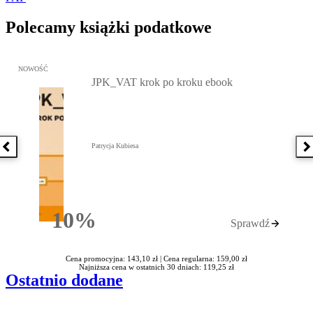
Polecamy książki podatkowe
Przejdź do: JPK_VAT krok po kroku ebook, Patrycja Kubiesa - otw
NOWOŚĆ
JPK_VAT krok po kroku ebook
Patrycja Kubiesa
Poprzednia książka
N
10%
Sprawdź
Rabatu
Cena promocyjna: 143,10 zł |
Cena regularna: 159,00 zł
Najniższa cena w ostatnich 30 dniach: 119,25 zł
Ostatnio dodane