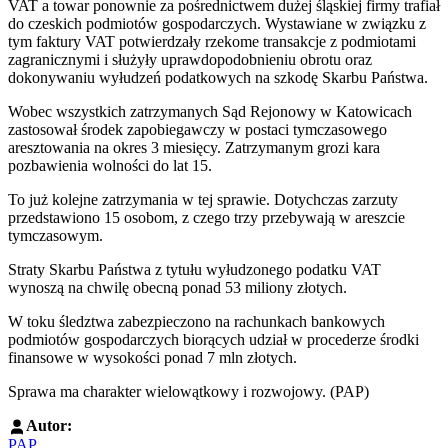
VAT a towar ponownie za pośrednictwem dużej śląskiej firmy trafiał
do czeskich podmiotów gospodarczych. Wystawiane w związku z
tym faktury VAT potwierdzały rzekome transakcje z podmiotami
zagranicznymi i służyły uprawdopodobnieniu obrotu oraz
dokonywaniu wyłudzeń podatkowych na szkodę Skarbu Państwa.
Wobec wszystkich zatrzymanych Sąd Rejonowy w Katowicach
zastosował środek zapobiegawczy w postaci tymczasowego
aresztowania na okres 3 miesięcy. Zatrzymanym grozi kara
pozbawienia wolności do lat 15.
To już kolejne zatrzymania w tej sprawie. Dotychczas zarzuty
przedstawiono 15 osobom, z czego trzy przebywają w areszcie
tymczasowym.
Straty Skarbu Państwa z tytułu wyłudzonego podatku VAT
wynoszą na chwilę obecną ponad 53 miliony złotych.
W toku śledztwa zabezpieczono na rachunkach bankowych
podmiotów gospodarczych biorących udział w procederze środki
finansowe w wysokości ponad 7 mln złotych.
Sprawa ma charakter wielowątkowy i rozwojowy. (PAP)
Autor:
PAP