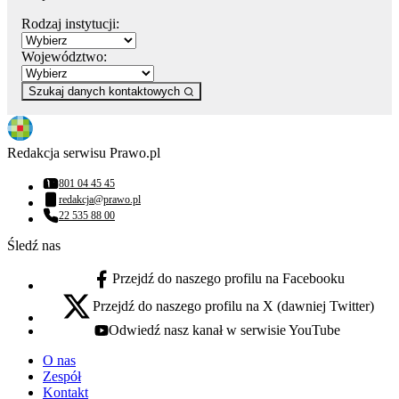
Rodzaj instytucji:
Województwo:
Szukaj danych kontaktowych
Redakcja serwisu Prawo.pl
801 04 45 45
Numer telefonu:
redakcja@prawo.pl
Adres email:
22 535 88 00
Numer telefonu:
Śledź nas
Przejdź do naszego profilu na Facebooku
facebook - otwiera się w nowej karcie
Przejdź do naszego profilu na X (dawniej Twitter)
x - otwiera się w nowej karcie
Odwiedź nasz kanał w serwisie YouTube
youtube - otwiera się w nowej karcie
O nas
Zespół
Kontakt