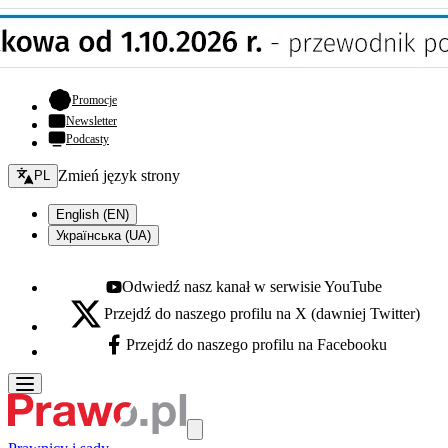
- otwiera się w nowej karcie
Promocje
Newsletter
Podcasty
Zmień język - bieżący:
Zmień język strony
PL
English (EN)
Українська (UA)
Odwiedź nasz kanał w serwisie YouTube
Youtube - otwiera się w nowej karcie
Przejdź do naszego profilu na X (dawniej Twitter)
X - otwiera się w nowej karcie
Przejdź do naszego profilu na Facebooku
Facebook - otwiera się w nowej karcie