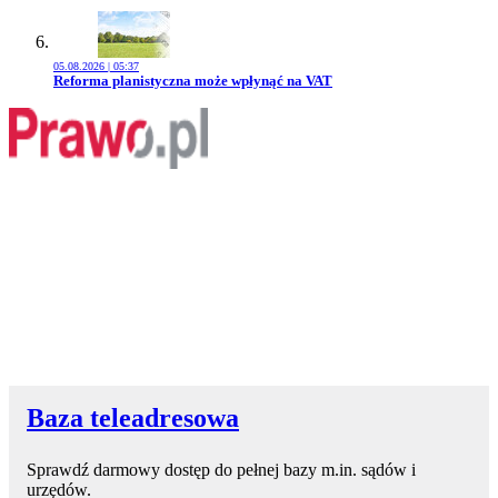
05.08.2026 | 05:37
Przejdź do artykułu:
Reforma planistyczna może wpłynąć na VAT
Baza teleadresowa
Sprawdź darmowy dostęp do pełnej bazy m.in. sądów i
urzędów.