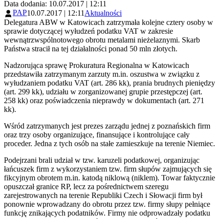
Data dodania: 10.07.2017 | 12:11
PAP
10.07.2017 | 12:11
Aktualności
Delegatura ABW w Katowicach zatrzymała kolejne cztery osoby w
sprawie dotyczącej wyłudzeń podatku VAT w zakresie
wewnątrzwspólnotowego obrotu metalami nieżelaznymi. Skarb
Państwa stracił na tej działalności ponad 50 mln złotych.
Nadzorująca sprawę Prokuratura Regionalna w Katowicach
przedstawiła zatrzymanym zarzuty m.in. oszustwa w związku z
wyłudzaniem podatku VAT (art. 286 kk), prania brudnych pieniędzy
(art. 299 kk), udziału w zorganizowanej grupie przestępczej (art.
258 kk) oraz poświadczenia nieprawdy w dokumentach (art. 271
kk).
Wśród zatrzymanych jest prezes zarządu jednej z poznańskich firm
oraz trzy osoby organizujące, finansujące i kontrolujące cały
proceder. Jedna z tych osób na stałe zamieszkuje na terenie Niemiec.
Podejrzani brali udział w tzw. karuzeli podatkowej, organizując
łańcuszek firm z wykorzystaniem tzw. firm słupów zajmujących się
fikcyjnym obrotem m.in. katodą niklową (niklem). Towar faktycznie
opuszczał granice RP, lecz za pośrednictwem szeregu
zarejestrowanych na terenie Republiki Czech i Słowacji firm był
ponownie wprowadzany do obrotu przez tzw. firmy słupy pełniące
funkcję znikających podatników. Firmy nie odprowadzały podatku