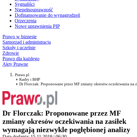
Sygnaliści
Niepełnosprawność
Dofinansowanie do wynagrodzeń
Orzeczenia
Nowe uprawnienia PIP
Prawo w biznesie
Samorząd i administracja
Szkoły i uczelnie
Zdrowie
Prawo dla każdego
Akty Prawne
Prawo.pl
Kadry i BHP
Dr Florczak: Proponowane przez MF zmiany okresów oczekiwania na z
Dr Florczak: Proponowane przez MF
zmiany okresów oczekiwania na zasiłek
wymagają niezwykle pogłębionej analizy
Data dodania: 15.11.2019 | 06:30