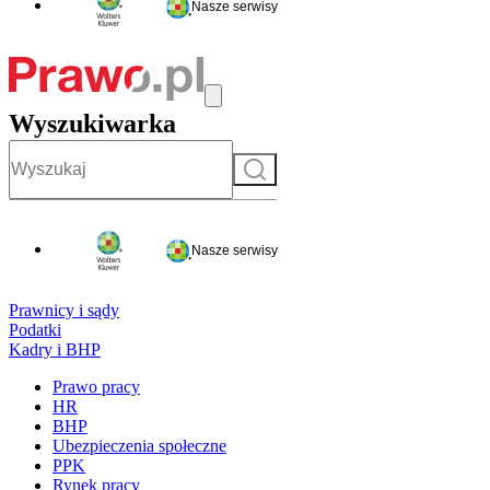
Nasze serwisy
Wyszukiwarka
Szukaj
Nasze serwisy
Prawnicy i sądy
Podatki
Kadry i BHP
Prawo pracy
HR
BHP
Ubezpieczenia społeczne
PPK
Rynek pracy