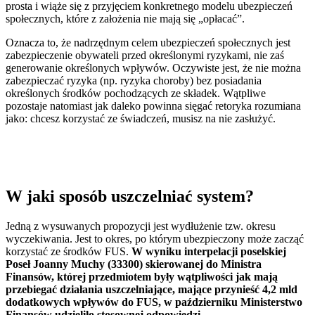
prosta i wiąże się z przyjęciem konkretnego modelu ubezpieczeń
społecznych, które z założenia nie mają się „opłacać”.
Oznacza to, że nadrzędnym celem ubezpieczeń społecznych jest
zabezpieczenie obywateli przed określonymi ryzykami, nie zaś
generowanie określonych wpływów. Oczywiste jest, że nie można
zabezpieczać ryzyka (np. ryzyka choroby) bez posiadania
określonych środków pochodzących ze składek. Wątpliwe
pozostaje natomiast jak daleko powinna sięgać retoryka rozumiana
jako: chcesz korzystać ze świadczeń, musisz na nie zasłużyć.
W jaki sposób uszczelniać system?
Jedną z wysuwanych propozycji jest wydłużenie tzw. okresu
wyczekiwania. Jest to okres, po którym ubezpieczony może zacząć
korzystać ze środków FUS.
W wyniku interpelacji poselskiej
Poseł Joanny Muchy (33300) skierowanej do Ministra
Finansów, której przedmiotem były wątpliwości jak mają
przebiegać działania uszczelniające, mające przynieść 4,2 mld
dodatkowych wpływów do FUS, w październiku Ministerstwo
Finansów udzieliło stosownej odpowiedzi.