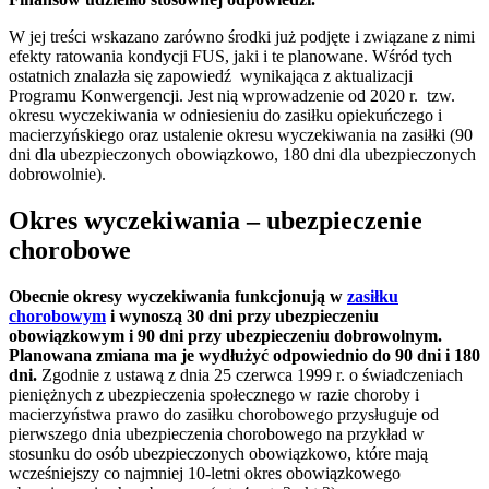
W jej treści wskazano zarówno środki już podjęte i związane z nimi
efekty ratowania kondycji FUS, jaki i te planowane. Wśród tych
ostatnich znalazła się zapowiedź wynikająca z aktualizacji
Programu Konwergencji. Jest nią wprowadzenie od 2020 r. tzw.
okresu wyczekiwania w odniesieniu do zasiłku opiekuńczego i
macierzyńskiego oraz ustalenie okresu wyczekiwania na zasiłki (90
dni dla ubezpieczonych obowiązkowo, 180 dni dla ubezpieczonych
dobrowolnie).
Okres wyczekiwania – ubezpieczenie
chorobowe
Obecnie okresy wyczekiwania funkcjonują w
zasiłku
chorobowym
i wynoszą 30 dni przy ubezpieczeniu
obowiązkowym i 90 dni przy ubezpieczeniu dobrowolnym.
Planowana zmiana ma je wydłużyć odpowiednio do 90 dni i 180
dni.
Zgodnie z ustawą z dnia 25 czerwca 1999 r. o świadczeniach
pieniężnych z ubezpieczenia społecznego w razie choroby i
macierzyństwa prawo do zasiłku chorobowego przysługuje od
pierwszego dnia ubezpieczenia chorobowego na przykład w
stosunku do osób ubezpieczonych obowiązkowo, które mają
wcześniejszy co najmniej 10-letni okres obowiązkowego