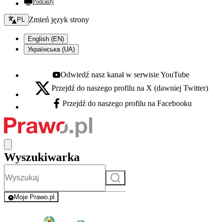
Podcasty
Zmień język - bieżący:
Zmień język strony
PL
English (EN)
Українська (UA)
Odwiedź nasz kanał w serwisie YouTube
Youtube - otwiera się w nowej karcie
Przejdź do naszego profilu na X (dawniej Twitter)
X - otwiera się w nowej karcie
Przejdź do naszego profilu na Facebooku
Facebook - otwiera się w nowej karcie
Wyszukiwarka
Szukaj
Moje Prawo.pl
- rejestracja i logowanie do serwisu