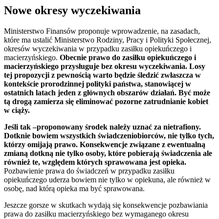
Nowe okresy wyczekiwania
Ministerstwo Finansów proponuje wprowadzenie, na zasadach,
które ma ustalić Ministerstwo Rodziny, Pracy i Polityki Społecznej,
okresów wyczekiwania w przypadku zasiłku opiekuńczego i
macierzyńskiego.
Obecnie prawo do zasiłku opiekuńczego i
macierzyńskiego przysługuje bez okresu wyczekiwania. Losy
tej propozycji z pewnością warto będzie śledzić zwłaszcza w
kontekście prorodzinnej polityki państwa, stanowiącej w
ostatnich latach jeden z głównych obszarów działań. Być może
tą drogą zamierza się eliminować pozorne zatrudnianie kobiet
w ciąży.
Jeśli tak –proponowany środek należy uznać za nietrafiony.
Dotknie bowiem wszystkich świadczeniobiorców, nie tylko tych,
którzy omijają prawo. Konsekwencje związane z ewentualną
zmianą dotkną nie tylko osoby, które pobierają świadczenia ale
również te, względem których sprawowana jest opieka.
Pozbawienie prawa do świadczeń w przypadku zasiłku
opiekuńczego uderza bowiem nie tylko w opiekuna, ale również w
osobę, nad którą opieka ma być sprawowana.
Jeszcze gorsze w skutkach wydają się konsekwencje pozbawiania
prawa do zasiłku macierzyńskiego bez wymaganego okresu