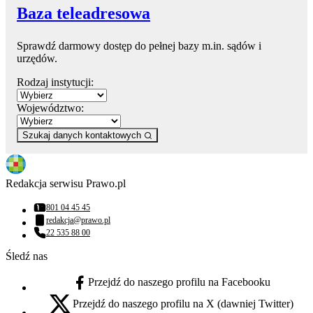
Baza teleadresowa
Sprawdź darmowy dostęp do pełnej bazy m.in. sądów i
urzędów.
Rodzaj instytucji:
Województwo:
Szukaj danych kontaktowych
Redakcja serwisu Prawo.pl
801 04 45 45
Numer telefonu:
redakcja@prawo.pl
Adres email:
22 535 88 00
Numer telefonu:
Śledź nas
Przejdź do naszego profilu na Facebooku
facebook - otwiera się w nowej karcie
Przejdź do naszego profilu na X (dawniej Twitter)
x - otwiera się w nowej karcie