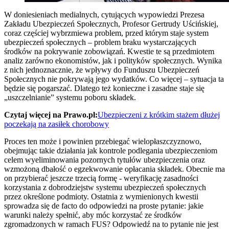
W doniesieniach medialnych, cytujących wypowiedzi Prezesa
Zakładu Ubezpieczeń Społecznych, Profesor Gertrudy Uścińskiej,
coraz częściej wybrzmiewa problem, przed którym staje system
ubezpieczeń społecznych – problem braku wystarczających
środków na pokrywanie zobowiązań. Kwestie te są przedmiotem
analiz zarówno ekonomistów, jak i polityków społecznych. Wynika
z nich jednoznacznie, że wpływy do Funduszu Ubezpieczeń
Społecznych nie pokrywają jego wydatków. Co więcej – sytuacja ta
będzie się pogarszać. Dlatego też konieczne i zasadne staje się
„uszczelnianie” systemu poboru składek.
Czytaj więcej na Prawo.pl:
Ubezpieczeni z krótkim stażem dłużej
poczekają na zasiłek chorobowy
Proces ten może i powinien przebiegać wielopłaszczyznowo,
obejmując takie działania jak kontrole podlegania ubezpieczeniom
celem wyeliminowania pozornych tytułów ubezpieczenia oraz
wzmożoną dbałość o egzekwowanie opłacania składek. Obecnie ma
on przybierać jeszcze trzecią formę - weryfikację zasadności
korzystania z dobrodziejstw systemu ubezpieczeń społecznych
przez określone podmioty. Ostatnia z wymienionych kwestii
sprowadza się de facto do odpowiedzi na proste pytanie: jakie
warunki należy spełnić, aby móc korzystać ze środków
zgromadzonych w ramach FUS? Odpowiedź na to pytanie nie jest