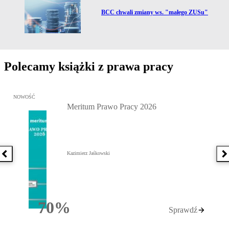
Przejdź do artykułu:
BCC chwali zmiany ws. "małego ZUSu"
Polecamy książki z prawa pracy
Przejdź do: Meritum Prawo Pracy 2026, Kazimierz Jaśkowski - otw
NOWOŚĆ
Meritum Prawo Pracy 2026
Kazimierz Jaśkowski
Poprzednia książka
N
70%
Sprawdź
Rabatu