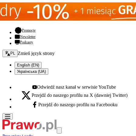
- otwiera się w nowej karcie
Promocje
Newsletter
Podcasty
Zmień język - bieżący:
Zmień język strony
PL
English (EN)
Українська (UA)
Odwiedź nasz kanał w serwisie YouTube
Youtube - otwiera się w nowej karcie
Przejdź do naszego profilu na X (dawniej Twitter)
X - otwiera się w nowej karcie
Przejdź do naszego profilu na Facebooku
Facebook - otwiera się w nowej karcie