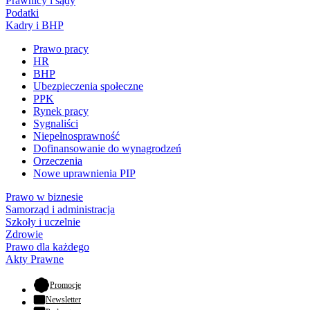
Prawnicy i sądy
Podatki
Kadry i BHP
Prawo pracy
HR
BHP
Ubezpieczenia społeczne
PPK
Rynek pracy
Sygnaliści
Niepełnosprawność
Dofinansowanie do wynagrodzeń
Orzeczenia
Nowe uprawnienia PIP
Prawo w biznesie
Samorząd i administracja
Szkoły i uczelnie
Zdrowie
Prawo dla każdego
Akty Prawne
- otwiera się w nowej karcie
Promocje
Newsletter