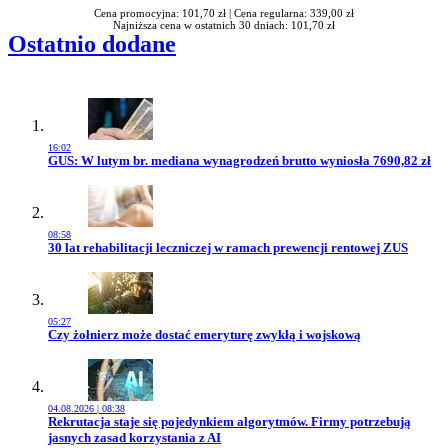
Cena promocyjna: 101,70 zł |
Cena regularna: 339,00 zł
Najniższa cena w ostatnich 30 dniach: 101,70 zł
Ostatnio dodane
16:02
Przejdź do artykułu:
GUS: W lutym br. mediana wynagrodzeń brutto wyniosła 7690,82 zł
08:58
Przejdź do artykułu:
30 lat rehabilitacji leczniczej w ramach prewencji rentowej ZUS
05:27
Przejdź do artykułu:
Czy żołnierz może dostać emeryturę zwykłą i wojskową
04.08.2026 | 08:38
Przejdź do artykułu:
Rekrutacja staje się pojedynkiem algorytmów. Firmy potrzebują
jasnych zasad korzystania z AI