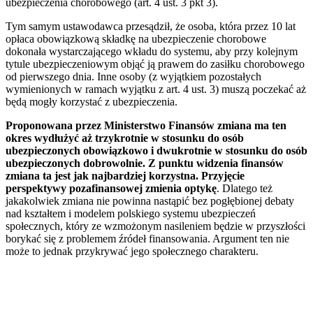
ubezpieczenia chorobowego (art. 4 ust. 3 pkt 3).
Tym samym ustawodawca przesądził, że osoba, która przez 10 lat
opłaca obowiązkową składkę na ubezpieczenie chorobowe
dokonała wystarczającego wkładu do systemu, aby przy kolejnym
tytule ubezpieczeniowym objąć ją prawem do zasiłku chorobowego
od pierwszego dnia. Inne osoby (z wyjątkiem pozostałych
wymienionych w ramach wyjątku z art. 4 ust. 3) muszą poczekać aż
będą mogły korzystać z ubezpieczenia.
Proponowana przez Ministerstwo Finansów zmiana ma ten
okres wydłużyć aż trzykrotnie w stosunku do osób
ubezpieczonych obowiązkowo i dwukrotnie w stosunku do osób
ubezpieczonych dobrowolnie. Z punktu widzenia finansów
zmiana ta jest jak najbardziej korzystna. Przyjęcie
perspektywy pozafinansowej zmienia optykę
. Dlatego też
jakakolwiek zmiana nie powinna nastąpić bez pogłębionej debaty
nad kształtem i modelem polskiego systemu ubezpieczeń
społecznych, który ze wzmożonym nasileniem będzie w przyszłości
borykać się z problemem źródeł finansowania. Argument ten nie
może to jednak przykrywać jego społecznego charakteru.