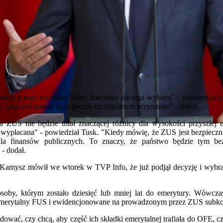
stem z tego rocznika, który dokonuje takiego wyboru" - powiedział p
, więc nie jestem tu w jakimś szczególnym przymusie" - dodał.
ZUS nie będzie miał znaczącej różnicy dla wysokości przyszłej e
ie wypłacana" - powiedział Tusk. "Kiedy mówię, że ZUS jest bezpieczn
dla finansów publicznych. To znaczy, że państwo będzie tym bez
 - dodał.
Kamysz mówił we wtorek w TVP Info, że już podjął decyzję i wybra
oby, którym zostało dziesięć lub mniej lat do emerytury. Wówc
emerytalny FUS i ewidencjonowane na prowadzonym przez ZUS subko
ować, czy chcą, aby część ich składki emerytalnej trafiała do OFE, 