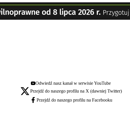
Odwiedź nasz kanał w serwisie YouTube
Youtube - otwiera się w nowej karcie
Przejdź do naszego profilu na X (dawniej Twitter)
X - otwiera się w nowej karcie
Przejdź do naszego profilu na Facebooku
Facebook - otwiera się w nowej karcie