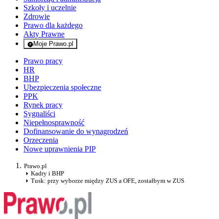
Szkoły i uczelnie
Zdrowie
Prawo dla każdego
Akty Prawne
Moje Prawo.pl
- rejestracja i logowanie do serwisu
Prawo pracy
HR
BHP
Ubezpieczenia społeczne
PPK
Rynek pracy
Sygnaliści
Niepełnosprawność
Dofinansowanie do wynagrodzeń
Orzeczenia
Nowe uprawnienia PIP
Prawo.pl
Kadry i BHP
Tusk: przy wyborze między ZUS a OFE, zostałbym w ZUS