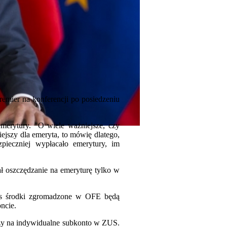
remier na konferencji po posiedzeniu
merytury. "O wiele ważniejsze, czy
iejszy dla emeryta, to mówię dlatego,
pieczniej wypłacało emerytury, im
ł oszczędzanie na emeryturę tylko w
zas środki zgromadzone w OFE będą
ncie.
czy na indywidualne subkonto w ZUS.