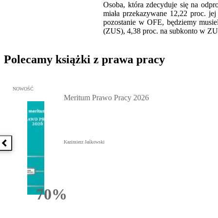
Osoba, która zdecyduje się na odpr
miała przekazywane 12,22 proc. jej
pozostanie w OFE, będziemy musieli
(ZUS), 4,38 proc. na subkonto w ZU
Polecamy książki z prawa pracy
Przejdź do: Meritum Prawo Pracy 2026, Kazimierz Jaśkowski - otw
NOWOŚĆ
Meritum Prawo Pracy 2026
Kazimierz Jaśkowski
Poprzednia książka
70%
Rabatu