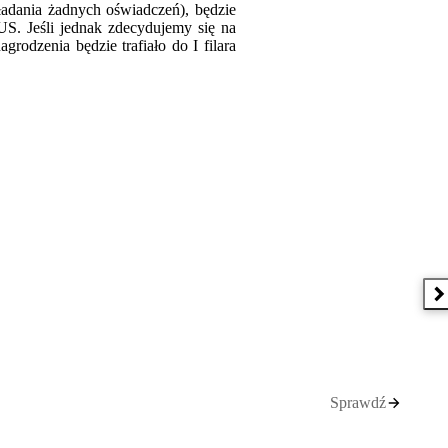
ładania żadnych oświadczeń), będzie
US. Jeśli jednak zdecydujemy się na
odzenia będzie trafiało do I filara
N
Sprawdź