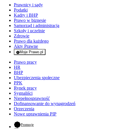
Prawnicy i sądy
Podatki
Kadry i BHP
Prawo w biznesie
Samorząd i administracja
Szkoły i uczelnie
Zdrowie
Prawo dla każdego
Akty Prawne
Moje Prawo.pl
- rejestracja i logowanie do serwisu
Prawo pracy
HR
BHP
Ubezpieczenia społeczne
PPK
Rynek pracy
Sygnaliści
Niepełnosprawność
Dofinansowanie do wynagrodzeń
Orzeczenia
Nowe uprawnienia PIP
- otwiera się w nowej karcie
Promocje