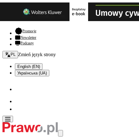
- otwiera się w nowej karcie
Promocje
Newsletter
Podcasty
Zmień język - bieżący:
Zmień język strony
PL
English (EN)
Українська (UA)