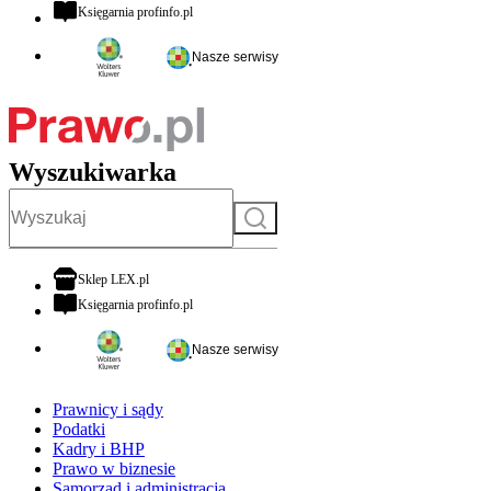
otwiera się w nowej karcie
Księgarnia profinfo.pl
Nasze serwisy
Wyszukiwarka
Szukaj
otwiera się w nowej karcie
Sklep LEX.pl
otwiera się w nowej karcie
Księgarnia profinfo.pl
Nasze serwisy
Prawnicy i sądy
Podatki
Kadry i BHP
Prawo w biznesie
Samorząd i administracja