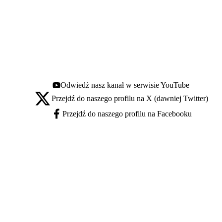
Odwiedź nasz kanał w serwisie YouTube
Youtube - otwiera się w nowej karcie
Przejdź do naszego profilu na X (dawniej Twitter)
X - otwiera się w nowej karcie
Przejdź do naszego profilu na Facebooku
Facebook - otwiera się w nowej karcie