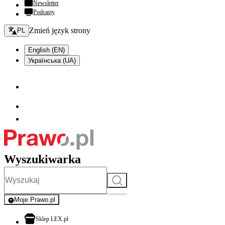
Newsletter
Podcasty
Zmień język - bieżący:
Zmień język strony
PL
English (EN)
Українська (UA)
Wyszukiwarka
Szukaj
Moje Prawo.pl
- rejestracja i logowanie do serwisu
otwiera się w nowej karcie
Sklep LEX.pl