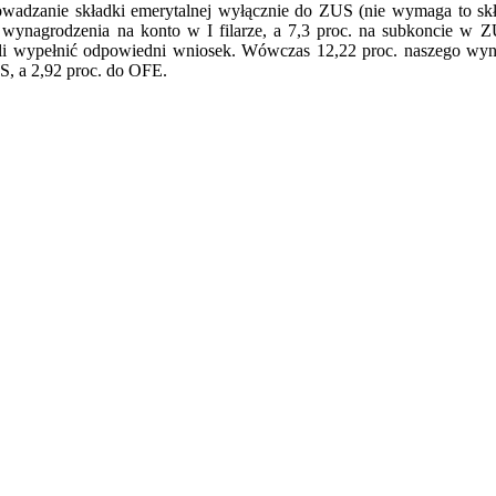
owadzanie składki emerytalnej wyłącznie do ZUS (nie wymaga to sk
 wynagrodzenia na konto w I filarze, a 7,3 proc. na subkoncie w Z
 wypełnić odpowiedni wniosek. Wówczas 12,22 proc. naszego wynagr
S, a 2,92 proc. do OFE.
iera się w nowym oknie