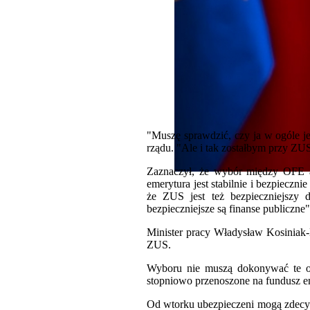
"Muszę sprawdzić, czy ja w ogóle je
rządu. "Ale i tak zostałbym przy ZUS
Zaznaczył, że wybór między OFE a 
emerytura jest stabilnie i bezpieczn
że ZUS jest też bezpieczniejszy 
bezpieczniejsze są finanse publiczne"
Minister pracy Władysław Kosiniak-
ZUS.
Wyboru nie muszą dokonywać te os
stopniowo przenoszone na fundusz 
Od wtorku ubezpieczeni mogą zdecyd