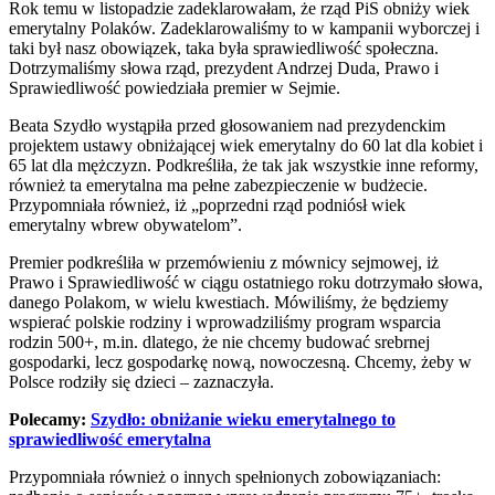
Rok temu w listopadzie zadeklarowałam, że rząd PiS obniży wiek
emerytalny Polaków. Zadeklarowaliśmy to w kampanii wyborczej i
taki był nasz obowiązek, taka była sprawiedliwość społeczna.
Dotrzymaliśmy słowa rząd, prezydent Andrzej Duda, Prawo i
Sprawiedliwość powiedziała premier w Sejmie.
Beata Szydło wystąpiła przed głosowaniem nad prezydenckim
projektem ustawy obniżającej wiek emerytalny do 60 lat dla kobiet i
65 lat dla mężczyzn. Podkreśliła, że tak jak wszystkie inne reformy,
również ta emerytalna ma pełne zabezpieczenie w budżecie.
Przypomniała również, iż „poprzedni rząd podniósł wiek
emerytalny wbrew obywatelom”.
Premier podkreśliła w przemówieniu z mównicy sejmowej, iż
Prawo i Sprawiedliwość w ciągu ostatniego roku dotrzymało słowa,
danego Polakom, w wielu kwestiach. Mówiliśmy, że będziemy
wspierać polskie rodziny i wprowadziliśmy program wsparcia
rodzin 500+, m.in. dlatego, że nie chcemy budować srebrnej
gospodarki, lecz gospodarkę nową, nowoczesną. Chcemy, żeby w
Polsce rodziły się dzieci – zaznaczyła.
Polecamy:
Szydło: obniżanie wieku emerytalnego to
sprawiedliwość emerytalna
Przypomniała również o innych spełnionych zobowiązaniach: