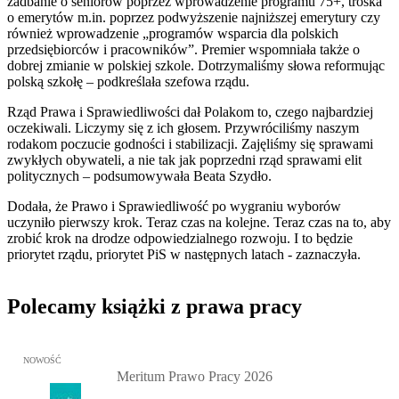
zadbanie o seniorów poprzez wprowadzenie programu 75+, troska
o emerytów m.in. poprzez podwyższenie najniższej emerytury czy
również wprowadzenie „programów wsparcia dla polskich
przedsiębiorców i pracowników”. Premier wspomniała także o
dobrej zmianie w polskiej szkole. Dotrzymaliśmy słowa reformując
polską szkołę – podkreślała szefowa rządu.
Rząd Prawa i Sprawiedliwości dał Polakom to, czego najbardziej
oczekiwali. Liczymy się z ich głosem. Przywróciliśmy naszym
rodakom poczucie godności i stabilizacji. Zajęliśmy się sprawami
zwykłych obywateli, a nie tak jak poprzedni rząd sprawami elit
politycznych – podsumowywała Beata Szydło.
Dodała, że Prawo i Sprawiedliwość po wygraniu wyborów
uczyniło pierwszy krok. Teraz czas na kolejne. Teraz czas na to, aby
zrobić krok na drodze odpowiedzialnego rozwoju. I to będzie
priorytet rządu, priorytet PiS w następnych latach - zaznaczyła.
Polecamy książki z prawa pracy
Przejdź do: Meritum Prawo Pracy 2026, Kazimierz Jaśkowski - otw
NOWOŚĆ
Meritum Prawo Pracy 2026