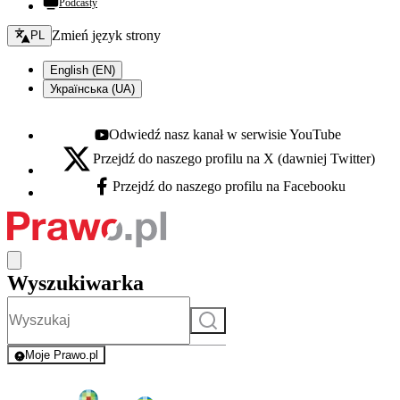
Podcasty
Zmień język - bieżący:
Zmień język strony
PL
English (EN)
Українська (UA)
Odwiedź nasz kanał w serwisie YouTube
Youtube - otwiera się w nowej karcie
Przejdź do naszego profilu na X (dawniej Twitter)
X - otwiera się w nowej karcie
Przejdź do naszego profilu na Facebooku
Facebook - otwiera się w nowej karcie
Wyszukiwarka
Szukaj
Moje Prawo.pl
- rejestracja i logowanie do serwisu