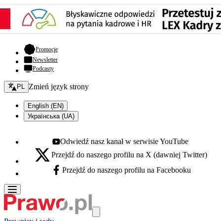
- otwiera się w nowej karcie
Promocje
Newsletter
Podcasty
Zmień język - bieżący:
Zmień język strony
PL
English (EN)
Українська (UA)
Odwiedź nasz kanał w serwisie YouTube
Youtube - otwiera się w nowej karcie
Przejdź do naszego profilu na X (dawniej Twitter)
X - otwiera się w nowej karcie
Przejdź do naszego profilu na Facebooku
Facebook - otwiera się w nowej karcie