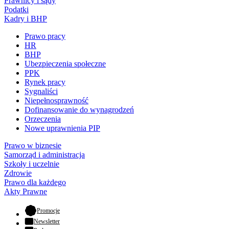
Prawnicy i sądy
Podatki
Kadry i BHP
Prawo pracy
HR
BHP
Ubezpieczenia społeczne
PPK
Rynek pracy
Sygnaliści
Niepełnosprawność
Dofinansowanie do wynagrodzeń
Orzeczenia
Nowe uprawnienia PIP
Prawo w biznesie
Samorząd i administracja
Szkoły i uczelnie
Zdrowie
Prawo dla każdego
Akty Prawne
- otwiera się w nowej karcie
Promocje
Newsletter