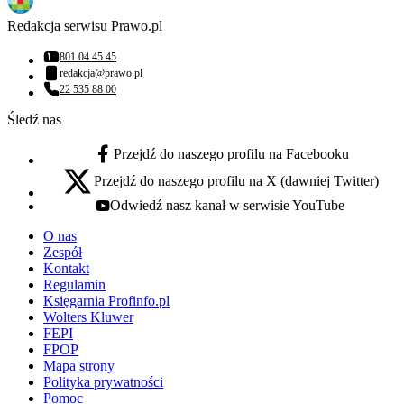
Redakcja serwisu Prawo.pl
801 04 45 45
Numer telefonu:
redakcja@prawo.pl
Adres email:
22 535 88 00
Numer telefonu:
Śledź nas
Przejdź do naszego profilu na Facebooku
facebook - otwiera się w nowej karcie
Przejdź do naszego profilu na X (dawniej Twitter)
x - otwiera się w nowej karcie
Odwiedź nasz kanał w serwisie YouTube
youtube - otwiera się w nowej karcie
O nas
Zespół
Kontakt
Regulamin
Księgarnia Profinfo.pl
Wolters Kluwer
FEPI
FPOP
Mapa strony
Polityka prywatności
Pomoc