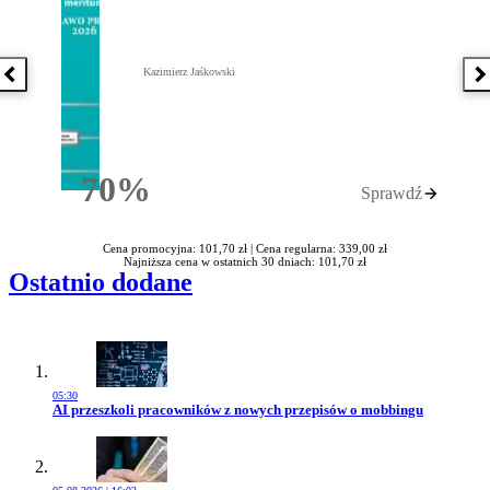
Kazimierz Jaśkowski
Poprzednia książka
N
70%
Sprawdź
Rabatu
Cena promocyjna: 101,70 zł |
Cena regularna: 339,00 zł
Najniższa cena w ostatnich 30 dniach: 101,70 zł
Ostatnio dodane
05:30
Przejdź do artykułu:
AI przeszkoli pracowników z nowych przepisów o mobbingu