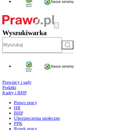
Nasze serwisy
Wyszukiwarka
Szukaj
Nasze serwisy
Prawnicy i sądy
Podatki
Kadry i BHP
Prawo pracy
HR
BHP
Ubezpieczenia społeczne
PPK
Rynek pracy