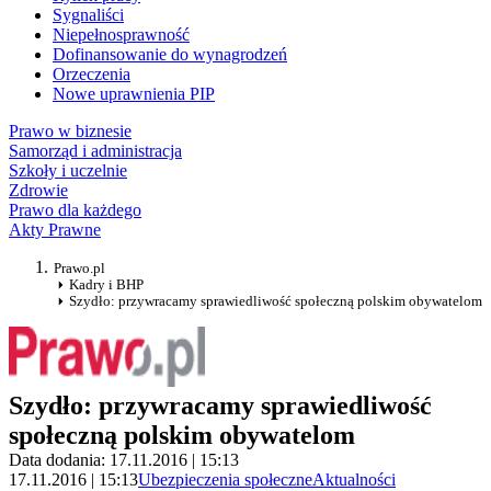
Sygnaliści
Niepełnosprawność
Dofinansowanie do wynagrodzeń
Orzeczenia
Nowe uprawnienia PIP
Prawo w biznesie
Samorząd i administracja
Szkoły i uczelnie
Zdrowie
Prawo dla każdego
Akty Prawne
Prawo.pl
Kadry i BHP
Szydło: przywracamy sprawiedliwość społeczną polskim obywatelom
Szydło: przywracamy sprawiedliwość
społeczną polskim obywatelom
Data dodania: 17.11.2016 | 15:13
17.11.2016 | 15:13
Ubezpieczenia społeczne
Aktualności