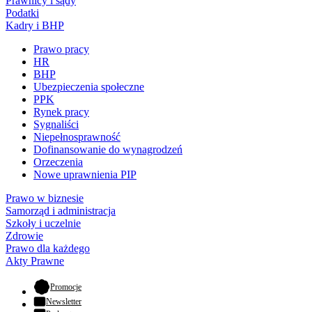
Prawnicy i sądy
Podatki
Kadry i BHP
Prawo pracy
HR
BHP
Ubezpieczenia społeczne
PPK
Rynek pracy
Sygnaliści
Niepełnosprawność
Dofinansowanie do wynagrodzeń
Orzeczenia
Nowe uprawnienia PIP
Prawo w biznesie
Samorząd i administracja
Szkoły i uczelnie
Zdrowie
Prawo dla każdego
Akty Prawne
- otwiera się w nowej karcie
Promocje
Newsletter