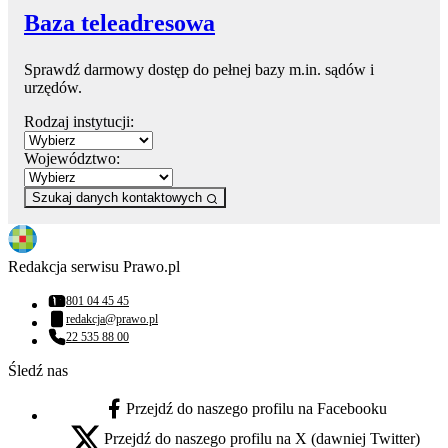
Baza teleadresowa
Sprawdź darmowy dostęp do pełnej bazy m.in. sądów i
urzędów.
Rodzaj instytucji:
Województwo:
Szukaj danych kontaktowych
Redakcja serwisu Prawo.pl
801 04 45 45
Numer telefonu:
redakcja@prawo.pl
Adres email:
22 535 88 00
Numer telefonu:
Śledź nas
Przejdź do naszego profilu na Facebooku
facebook - otwiera się w nowej karcie
Przejdź do naszego profilu na X (dawniej Twitter)
x - otwiera się w nowej karcie