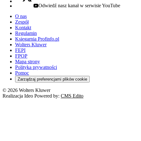
Odwiedź nasz kanał w serwisie YouTube
youtube - otwiera się w nowej karcie
O nas
Zespół
Kontakt
Regulamin
Księgarnia Profinfo.pl
Wolters Kluwer
FEPI
FPOP
Mapa strony
Polityka prywatności
Pomoc
Zarządzaj preferencjami plików cookie
© 2026 Wolters Kluwer
Realizacja Ideo Powered by:
CMS Edito