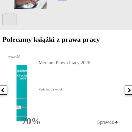
Kolejny slide
Polecamy książki z prawa pracy
Przejdź do: Meritum Prawo Pracy 2026, Kazimierz Jaśkowski - otw
NOWOŚĆ
Meritum Prawo Pracy 2026
Kazimierz Jaśkowski
Poprzednia książka
N
70%
Sprawdź
Rabatu