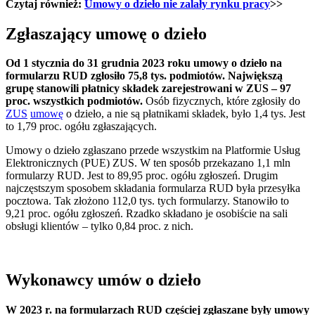
Czytaj również:
Umowy o dzieło nie zalały rynku pracy
>>
Zgłaszający umowę o dzieło
Od 1 stycznia do 31 grudnia 2023 roku umowy o dzieło na
formularzu RUD zgłosiło 75,8 tys. podmiotów. Największą
grupę stanowili płatnicy składek zarejestrowani w ZUS – 97
proc. wszystkich podmiotów.
Osób fizycznych, które zgłosiły do
ZUS
umowę
o dzieło, a nie są płatnikami składek, było 1,4 tys. Jest
to 1,79 proc. ogółu zgłaszających.
Umowy o dzieło zgłaszano przede wszystkim na Platformie Usług
Elektronicznych (PUE) ZUS. W ten sposób przekazano 1,1 mln
formularzy RUD. Jest to 89,95 proc. ogółu zgłoszeń. Drugim
najczęstszym sposobem składania formularza RUD była przesyłka
pocztowa. Tak złożono 112,0 tys. tych formularzy. Stanowiło to
9,21 proc. ogółu zgłoszeń. Rzadko składano je osobiście na sali
obsługi klientów – tylko 0,84 proc. z nich.
Wykonawcy umów o dzieło
W 2023 r. na formularzach RUD częściej zgłaszane były umowy