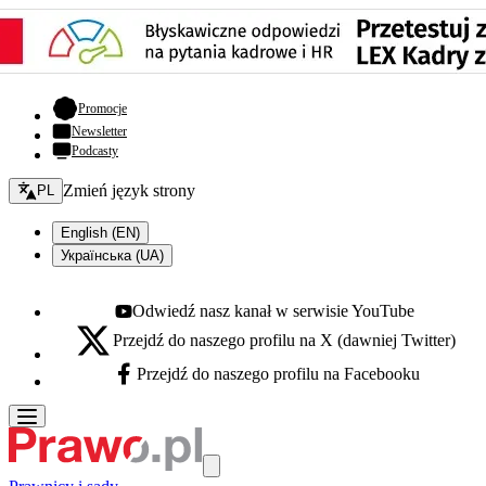
- otwiera się w nowej karcie
Promocje
Newsletter
Podcasty
Zmień język - bieżący:
Zmień język strony
PL
English (EN)
Українська (UA)
Odwiedź nasz kanał w serwisie YouTube
Youtube - otwiera się w nowej karcie
Przejdź do naszego profilu na X (dawniej Twitter)
X - otwiera się w nowej karcie
Przejdź do naszego profilu na Facebooku
Facebook - otwiera się w nowej karcie