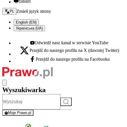
Podcasty
Zmień język - bieżący:
Zmień język strony
PL
English (EN)
Українська (UA)
Odwiedź nasz kanał w serwisie YouTube
Youtube - otwiera się w nowej karcie
Przejdź do naszego profilu na X (dawniej Twitter)
X - otwiera się w nowej karcie
Przejdź do naszego profilu na Facebooku
Facebook - otwiera się w nowej karcie
Wyszukiwarka
Szukaj
Moje Prawo.pl
- rejestracja i logowanie do serwisu