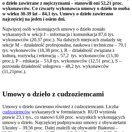
o dzieło zawierane z mężczyznami – stanowili oni 52,21 proc.
wykonawców. Co czwarty wykonawca umowy o dzieło to osoba
w wieku 30-39 lat – 84,1 tys. Umowy o dzieło zawierano
najczęściej na jeden i osiem dni.
Najwięcej osób wykonujących umowy o dzieło zostało
wykazanych w sekcji J – informacja i komunikacja 87,6 tys.
wykonawców (20,37 proc.). Na dalszych miejscach znalazły się
sekcje M – działalność profesjonalna, naukowa i techniczna – 79,1
tys. wykonawców (18,38 proc.), R – działalność związana z
kulturą, rozrywką i rekreacją – 57,2 tys. wykonawców (13,30
proc.), P – edukacja – 53,8 tys. wykonawców (12,51 proc.), S –
pozostała działalność usługowa – 48,2 tys. wykonawców
(11,21proc.).
Umowy o dzieło z cudzoziemcami
Umowy o dzieło zawierano również z cudzoziemcami. Liczba
cudzoziemców
wykazanych w formularzach RUD wyniosła
prawie 23,1 tys., co stanowi 6,69 proc. wszystkich wykonujących
umowy o dzieło. Najczęściej podpisywano umowy z obywatelami
Ukrainy – 39,56 proc. Dalej znaleźli się obywatele Białorusi –