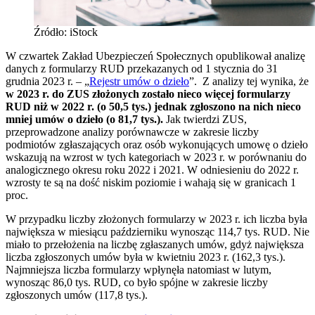
Źródło: iStock
W czwartek Zakład Ubezpieczeń Społecznych opublikował analizę
danych z formularzy RUD przekazanych od 1 stycznia do 31
grudnia 2023 r. – „
Rejestr umów o dzieło
”. Z analizy tej wynika, że
w 2023 r. do ZUS złożonych zostało nieco więcej formularzy
RUD niż w 2022 r. (o 50,5 tys.) jednak zgłoszono na nich nieco
mniej umów o dzieło (o 81,7 tys.).
Jak twierdzi ZUS,
przeprowadzone analizy porównawcze w zakresie liczby
podmiotów zgłaszających oraz osób wykonujących umowę o dzieło
wskazują na wzrost w tych kategoriach w 2023 r. w porównaniu do
analogicznego okresu roku 2022 i 2021. W odniesieniu do 2022 r.
wzrosty te są na dość niskim poziomie i wahają się w granicach 1
proc.
W przypadku liczby złożonych formularzy w 2023 r. ich liczba była
największa w miesiącu październiku wynosząc 114,7 tys. RUD. Nie
miało to przełożenia na liczbę zgłaszanych umów, gdyż największa
liczba zgłoszonych umów była w kwietniu 2023 r. (162,3 tys.).
Najmniejsza liczba formularzy wpłynęła natomiast w lutym,
wynosząc 86,0 tys. RUD, co było spójne w zakresie liczby
zgłoszonych umów (117,8 tys.).