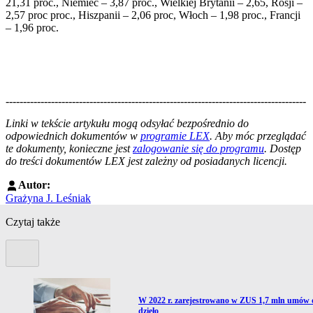
21,31 proc., Niemiec – 3,87 proc., Wielkiej Brytanii – 2,65, Rosji –
2,57 proc proc., Hiszpanii – 2,06 proc, Włoch – 1,98 proc., Francji
– 1,96 proc.
--------------------------------------------------------------------------------------
--------------------------------------------------------
Linki w tekście artykułu mogą odsyłać bezpośrednio do
odpowiednich dokumentów w
programie LEX
. Aby móc przeglądać
te dokumenty, konieczne jest
zalogowanie się do programu
. Dostęp
do treści dokumentów LEX jest zależny od posiadanych licencji.
Autor:
Grażyna J. Leśniak
Czytaj także
Poprzedni slide
Przejdź do artykułu:
W 2022 r. zarejestrowano w ZUS 1,7 mln umów 
dzieło