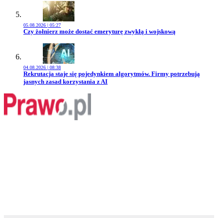
05.08.2026 | 05:27
Przejdź do artykułu:
Czy żołnierz może dostać emeryturę zwykłą i wojskową
04.08.2026 | 08:38
Przejdź do artykułu:
Rekrutacja staje się pojedynkiem algorytmów. Firmy potrzebują
jasnych zasad korzystania z AI