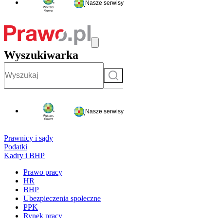
Nasze serwisy
Wyszukiwarka
Szukaj
Nasze serwisy
Prawnicy i sądy
Podatki
Kadry i BHP
Prawo pracy
HR
BHP
Ubezpieczenia społeczne
PPK
Rynek pracy