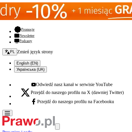
- otwiera się w nowej karcie
Promocje
Newsletter
Podcasty
Zmień język - bieżący:
Zmień język strony
PL
English (EN)
Українська (UA)
Odwiedź nasz kanał w serwisie YouTube
Youtube - otwiera się w nowej karcie
Przejdź do naszego profilu na X (dawniej Twitter)
X - otwiera się w nowej karcie
Przejdź do naszego profilu na Facebooku
Facebook - otwiera się w nowej karcie