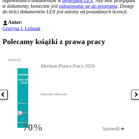
odpowiednich dokumentów w
programie LEX
. Aby móc przeglądać
te dokumenty, konieczne jest
zalogowanie się do programu
. Dostęp
do treści dokumentów LEX jest zależny od posiadanych licencji.
Autor:
Grażyna J. Leśniak
Polecamy książki z prawa pracy
Przejdź do: Meritum Prawo Pracy 2026, Kazimierz Jaśkowski - otw
NOWOŚĆ
Meritum Prawo Pracy 2026
Kazimierz Jaśkowski
Poprzednia książka
N
70%
Sprawdź
Rabatu