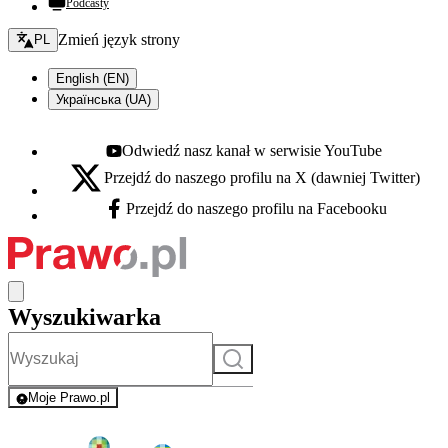
Podcasty
Zmień język - bieżący:
Zmień język strony
PL
English (EN)
Українська (UA)
Odwiedź nasz kanał w serwisie YouTube
Youtube - otwiera się w nowej karcie
Przejdź do naszego profilu na X (dawniej Twitter)
X - otwiera się w nowej karcie
Przejdź do naszego profilu na Facebooku
Facebook - otwiera się w nowej karcie
Wyszukiwarka
Szukaj
Moje Prawo.pl
- rejestracja i logowanie do serwisu