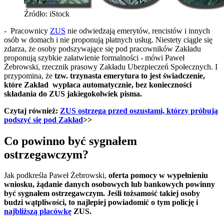
Źródło: iStock
- Pracownicy
ZUS
nie odwiedzają emerytów, rencistów i innych
osób w domach i nie proponują płatnych usług. Niestety ciągle się
zdarza, że osoby podszywające się pod pracowników Zakładu
proponują szybkie załatwienie formalności - mówi Paweł
Żebrowski, rzecznik prasowy Zakładu Ubezpieczeń Społecznych. I
przypomina, że
tzw. trzynasta emerytura to jest świadczenie,
które Zakład wypłaca automatycznie, bez konieczności
składania do ZUS jakiegokolwiek pisma.
Czytaj również:
ZUS ostrzega przed oszustami, którzy próbują
podszyć się pod Zakład
>>
Co powinno być sygnałem
ostrzegawczym?
Jak podkreśla Paweł Żebrowski,
oferta pomocy w wypełnieniu
wniosku, żądanie danych osobowych lub bankowych powinny
być sygnałem ostrzegawczym. Jeśli tożsamość takiej osoby
budzi wątpliwości, to najlepiej powiadomić o tym policję i
najbliższą placówkę
ZUS.