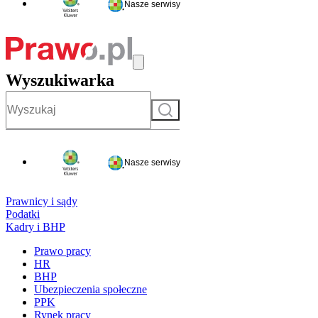
Nasze serwisy
Wyszukiwarka
Szukaj
Nasze serwisy
Prawnicy i sądy
Podatki
Kadry i BHP
Prawo pracy
HR
BHP
Ubezpieczenia społeczne
PPK
Rynek pracy