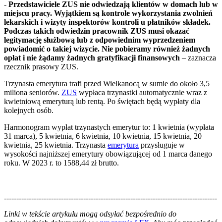
-
Przedstawiciele ZUS nie odwiedzają klientów w domach lub w
miejscu pracy. Wyjątkiem są kontrole wykorzystania zwolnień
lekarskich i wizyty inspektorów kontroli u płatników składek.
Podczas takich odwiedzin pracownik ZUS musi okazać
legitymację służbową lub z odpowiednim wyprzedzeniem
powiadomić o takiej wizycie. Nie pobieramy również żadnych
opłat i nie żądamy żadnych gratyfikacji finansowych
– zaznacza
rzecznik prasowy ZUS.
Trzynasta emerytura trafi przed Wielkanocą w sumie do około 3,5
miliona seniorów.
ZUS
wypłaca trzynastki automatycznie wraz z
kwietniową emeryturą lub rentą. Po świętach będą wypłaty dla
kolejnych osób.
Harmonogram wypłat trzynastych emerytur to: 1 kwietnia (wypłata
31 marca), 5 kwietnia, 6 kwietnia, 10 kwietnia, 15 kwietnia, 20
kwietnia, 25 kwietnia. Trzynasta
emerytura
przysługuje w
wysokości najniższej emerytury obowiązującej od 1 marca danego
roku. W 2023 r. to 1588,44 zł brutto.
--------------------------------------------------------------------------------------
--------------------------------------------------------
Linki w tekście artykułu mogą odsyłać bezpośrednio do