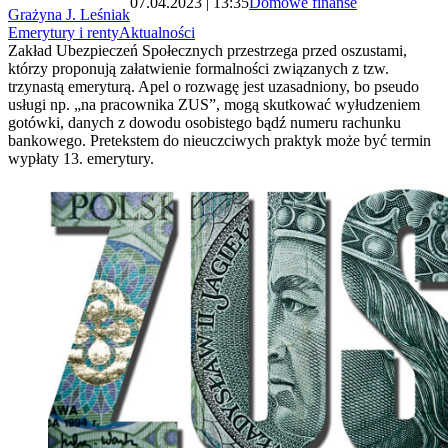
07.04.2023 | 13:35
Domowe finanse
Grażyna J. Leśniak
Emerytury i renty
Aktualności
Zakład Ubezpieczeń Społecznych przestrzega przed oszustami,
którzy proponują załatwienie formalności związanych z tzw.
trzynastą emeryturą. Apel o rozwagę jest uzasadniony, bo pseudo
usługi np. „na pracownika ZUS”, mogą skutkować wyłudzeniem
gotówki, danych z dowodu osobistego bądź numeru rachunku
bankowego. Pretekstem do nieuczciwych praktyk może być termin
wypłaty 13. emerytury.