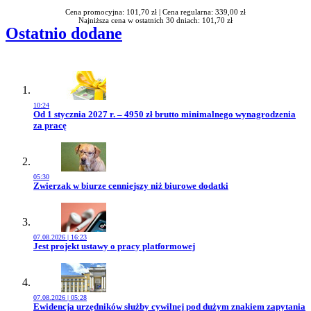
Cena promocyjna: 101,70 zł |
Cena regularna: 339,00 zł
Najniższa cena w ostatnich 30 dniach: 101,70 zł
Ostatnio dodane
10:24
Przejdź do artykułu:
Od 1 stycznia 2027 r. – 4950 zł brutto minimalnego wynagrodzenia
za pracę
05:30
Przejdź do artykułu:
Zwierzak w biurze cenniejszy niż biurowe dodatki
07.08.2026 | 16:23
Przejdź do artykułu:
Jest projekt ustawy o pracy platformowej
07.08.2026 | 05:28
Przejdź do artykułu:
Ewidencja urzędników służby cywilnej pod dużym znakiem zapytania