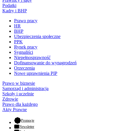
Prawnicy i sądy
Podatki
Kadry i BHP
Prawo pracy
HR
BHP
Ubezpieczenia społeczne
PPK
Rynek pracy
Sygnaliści
Niepełnosprawność
Dofinansowanie do wynagrodzeń
Orzeczenia
Nowe uprawnienia PIP
Prawo w biznesie
Samorząd i administracja
Szkoły i uczelnie
Zdrowie
Prawo dla każdego
Akty Prawne
- otwiera się w nowej karcie
Promocje
Newsletter