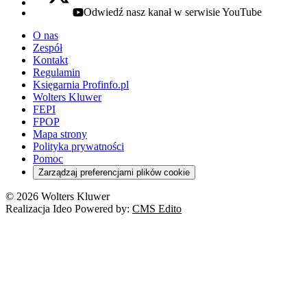
Odwiedź nasz kanał w serwisie YouTube
youtube - otwiera się w nowej karcie
O nas
Zespół
Kontakt
Regulamin
Księgarnia Profinfo.pl
Wolters Kluwer
FEPI
FPOP
Mapa strony
Polityka prywatności
Pomoc
Zarządzaj preferencjami plików cookie
© 2026 Wolters Kluwer
Realizacja Ideo Powered by:
CMS Edito