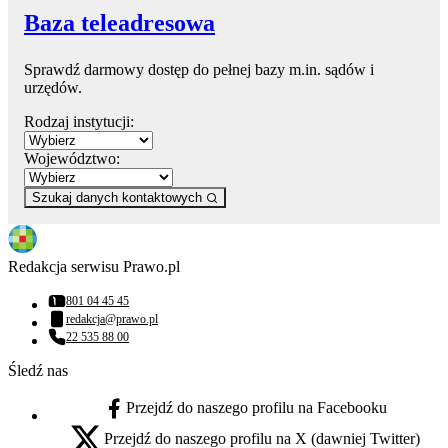
Baza teleadresowa
Sprawdź darmowy dostęp do pełnej bazy m.in. sądów i
urzędów.
Rodzaj instytucji:
Województwo:
Szukaj danych kontaktowych
Redakcja serwisu Prawo.pl
801 04 45 45
Numer telefonu:
redakcja@prawo.pl
Adres email:
22 535 88 00
Numer telefonu:
Śledź nas
Przejdź do naszego profilu na Facebooku
facebook - otwiera się w nowej karcie
Przejdź do naszego profilu na X (dawniej Twitter)
x - otwiera się w nowej karcie