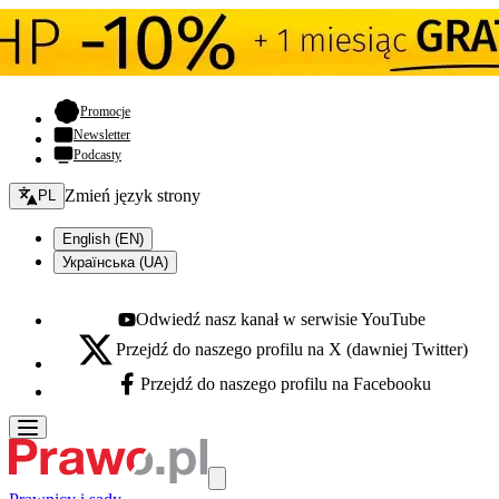
- otwiera się w nowej karcie
Promocje
Newsletter
Podcasty
Zmień język - bieżący:
Zmień język strony
PL
English (EN)
Українська (UA)
Odwiedź nasz kanał w serwisie YouTube
Youtube - otwiera się w nowej karcie
Przejdź do naszego profilu na X (dawniej Twitter)
X - otwiera się w nowej karcie
Przejdź do naszego profilu na Facebooku
Facebook - otwiera się w nowej karcie