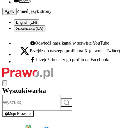
Podcasty
Zmień język - bieżący:
Zmień język strony
PL
English (EN)
Українська (UA)
Odwiedź nasz kanał w serwisie YouTube
Youtube - otwiera się w nowej karcie
Przejdź do naszego profilu na X (dawniej Twitter)
X - otwiera się w nowej karcie
Przejdź do naszego profilu na Facebooku
Facebook - otwiera się w nowej karcie
Wyszukiwarka
Szukaj
Moje Prawo.pl
- rejestracja i logowanie do serwisu