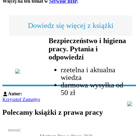
Więcej na ten temat w
Serwisie BHP
.
Dowiedz się więcej z książki
Bezpieczeństwo i higiena
pracy. Pytania i
odpowiedzi
rzetelna i aktualna
wiedza
darmowa wysyłka od
50 zł
Autor:
Krzysztof Zamajtys
Polecamy książki z prawa pracy
Przejdź do: Meritum Prawo Pracy 2026, Kazimierz Jaśkowski - otw
NOWOŚĆ