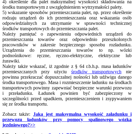
4) określenie dla palet maksymalnej wysokości składowania na
środku transportowym z uwzględnieniem wytrzymałości palety.
5) wskazanie sposobów przemieszczania palet, np. przez określenie
rodzaju urządzeń do ich przemieszczania oraz wskazania osób
odpowiedzialnych za utrzymanie w sprawności technicznej
środków transportowych do przemieszczania palet.
Należy pamiętać o zapewnieniu odpowiednich urządzeń do
przemieszczania towarów oraz odpowiednio przeszkolonych
pracowników w zakresie bezpiecznego sposobu rozładunku.
Urządzenia do przemieszczania towarów to np. wózki
podnośnikowe: ręczne, ręczno-elektryczne, elektryczne lub
żurawiki.
Należy także wskazać, iż zgodnie z § 64 r.b.h.p. masa ładunków
przemieszczanych przy użyciu
środków transportowych
nie
powinna przekraczać dopuszczalnej nośności lub udźwigu danego
środka transportowego. Masa i rozmieszczenie ładunku na środkach
transportowych powinny zapewniać bezpieczne warunki przewozu
i przeładunku. Ładunek powinien być zabezpieczony w
szczególności przed upadkiem, przemieszczeniem i zsypywaniem
się ze środka transportu.
Zobacz także:
Jaka jest maksymalna wysokość załadunku i
przewozu ładunków przy pomocy spalinowego wózka
jezdniowego?>>