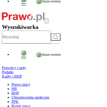
Nasze serwisy
Wyszukiwarka
Szukaj
Nasze serwisy
Prawnicy i sądy
Podatki
Kadry i BHP
Prawo pracy
HR
BHP
Ubezpieczenia społeczne
PPK
Rynek pracy