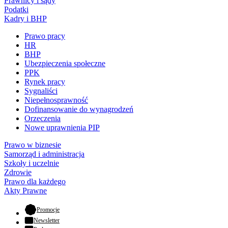
Prawnicy i sądy
Podatki
Kadry i BHP
Prawo pracy
HR
BHP
Ubezpieczenia społeczne
PPK
Rynek pracy
Sygnaliści
Niepełnosprawność
Dofinansowanie do wynagrodzeń
Orzeczenia
Nowe uprawnienia PIP
Prawo w biznesie
Samorząd i administracja
Szkoły i uczelnie
Zdrowie
Prawo dla każdego
Akty Prawne
- otwiera się w nowej karcie
Promocje
Newsletter