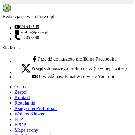
Redakcja serwisu Prawo.pl
801 04 45 45
Numer telefonu:
redakcja@prawo.pl
Adres email:
22 535 88 00
Numer telefonu:
Śledź nas
Przejdź do naszego profilu na Facebooku
facebook - otwiera się w nowej karcie
Przejdź do naszego profilu na X (dawniej Twitter)
x - otwiera się w nowej karcie
Odwiedź nasz kanał w serwisie YouTube
youtube - otwiera się w nowej karcie
O nas
Zespół
Kontakt
Regulamin
Księgarnia Profinfo.pl
Wolters Kluwer
FEPI
FPOP
Mapa strony