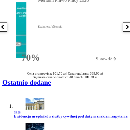
Meritum Prawo Pracy 2026
Kazimierz Jaśkowski
Poprzednia książka
N
70%
Sprawdź
Rabatu
Cena promocyjna: 101,70 zł |
Cena regularna: 339,00 zł
Najniższa cena w ostatnich 30 dniach: 101,70 zł
Ostatnio dodane
05:28
Przejdź do artykułu:
Ewidencja urzędników służby cywilnej pod dużym znakiem zapytania