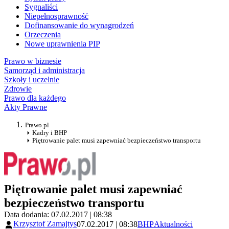
Sygnaliści
Niepełnosprawność
Dofinansowanie do wynagrodzeń
Orzeczenia
Nowe uprawnienia PIP
Prawo w biznesie
Samorząd i administracja
Szkoły i uczelnie
Zdrowie
Prawo dla każdego
Akty Prawne
Prawo.pl
Kadry i BHP
Piętrowanie palet musi zapewniać bezpieczeństwo transportu
Piętrowanie palet musi zapewniać
bezpieczeństwo transportu
Data dodania: 07.02.2017 | 08:38
Krzysztof Zamajtys
07.02.2017 | 08:38
BHP
Aktualności