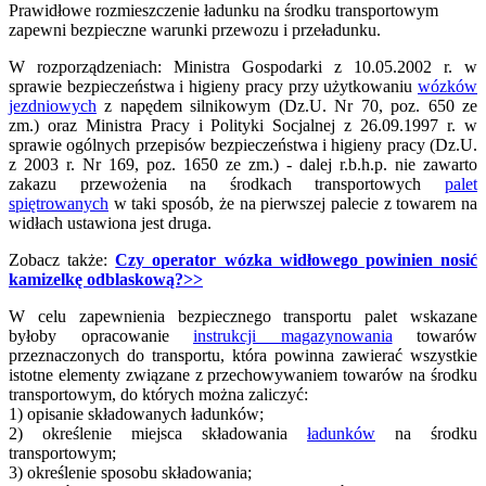
Prawidłowe rozmieszczenie ładunku na środku transportowym
zapewni bezpieczne warunki przewozu i przeładunku.
W rozporządzeniach: Ministra Gospodarki z 10.05.2002 r. w
sprawie bezpieczeństwa i higieny pracy przy użytkowaniu
wózków
jezdniowych
z napędem silnikowym (Dz.U. Nr 70, poz. 650 ze
zm.) oraz Ministra Pracy i Polityki Socjalnej z 26.09.1997 r. w
sprawie ogólnych przepisów bezpieczeństwa i higieny pracy (Dz.U.
z 2003 r. Nr 169, poz. 1650 ze zm.) - dalej r.b.h.p. nie zawarto
zakazu przewożenia na środkach transportowych
palet
spiętrowanych
w taki sposób, że na pierwszej palecie z towarem na
widłach ustawiona jest druga.
Zobacz także:
Czy operator wózka widłowego powinien nosić
kamizelkę odblaskową?>>
W celu zapewnienia bezpiecznego transportu palet wskazane
byłoby opracowanie
instrukcji magazynowania
towarów
przeznaczonych do transportu, która powinna zawierać wszystkie
istotne elementy związane z przechowywaniem towarów na środku
transportowym, do których można zaliczyć:
1) opisanie składowanych ładunków;
2) określenie miejsca składowania
ładunków
na środku
transportowym;
3) określenie sposobu składowania;