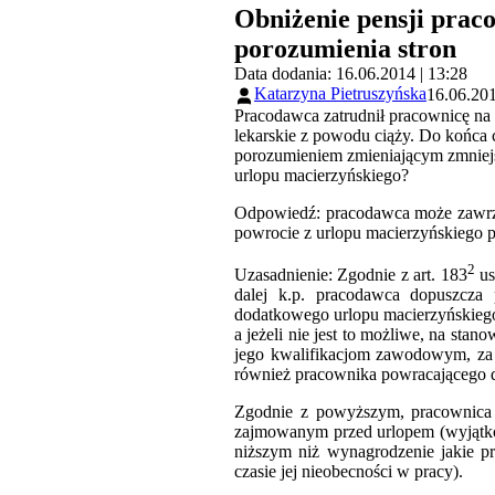
Obniżenie pensji prac
porozumienia stron
Data dodania: 16.06.2014 | 13:28
Katarzyna Pietruszyńska
16.06.201
Pracodawca zatrudnił pracownicę na 
lekarskie z powodu ciąży. Do końca 
porozumieniem zmieniającym zmniejs
urlopu macierzyńskiego?
Odpowiedź: pracodawca może zawrze
powrocie z urlopu macierzyńskiego
2
Uzasadnienie: Zgodnie z art. 183
us
dalej k.p. pracodawca dopuszcza 
dodatkowego urlopu macierzyńskieg
a jeżeli nie jest to możliwe, na s
jego kwalifikacjom zawodowym, za 
również pracownika powracającego do
Zgodnie z powyższym, pracownica 
zajmowanym przed urlopem (wyjątko
niższym niż wynagrodzenie jakie pr
czasie jej nieobecności w pracy).