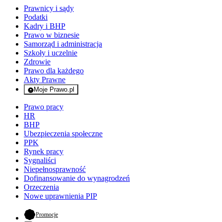
Prawnicy i sądy
Podatki
Kadry i BHP
Prawo w biznesie
Samorząd i administracja
Szkoły i uczelnie
Zdrowie
Prawo dla każdego
Akty Prawne
Moje Prawo.pl
- rejestracja i logowanie do serwisu
Prawo pracy
HR
BHP
Ubezpieczenia społeczne
PPK
Rynek pracy
Sygnaliści
Niepełnosprawność
Dofinansowanie do wynagrodzeń
Orzeczenia
Nowe uprawnienia PIP
- otwiera się w nowej karcie
Promocje