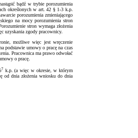
astąpić bądź w trybie porozumienia
h określonych w art. 42 § 1-3 k.p.
warcie porozumienia zmieniającego
ńskiego na mocy porozumienia stron
orozumienie stron wymaga złożenia
ięc uzyskania zgody pracownicy.
ronie, możliwe więc jest wręczenie
 na podstawie umowy o pracę na czas
enia. Pracownica ma prawo odwołać
 umowy o pracę.
7
6
k.p. (a więc w okresie, w którym
 od dnia złożenia wniosku do dnia