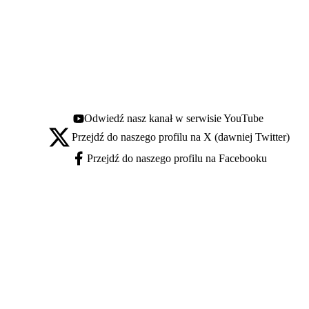
Odwiedź nasz kanał w serwisie YouTube
Youtube - otwiera się w nowej karcie
Przejdź do naszego profilu na X (dawniej Twitter)
X - otwiera się w nowej karcie
Przejdź do naszego profilu na Facebooku
Facebook - otwiera się w nowej karcie