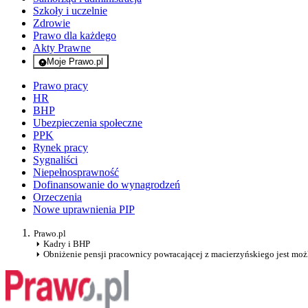
Szkoły i uczelnie
Zdrowie
Prawo dla każdego
Akty Prawne
Moje Prawo.pl
- rejestracja i logowanie do serwisu
Prawo pracy
HR
BHP
Ubezpieczenia społeczne
PPK
Rynek pracy
Sygnaliści
Niepełnosprawność
Dofinansowanie do wynagrodzeń
Orzeczenia
Nowe uprawnienia PIP
Prawo.pl
Kadry i BHP
Obniżenie pensji pracownicy powracającej z macierzyńskiego jest moż