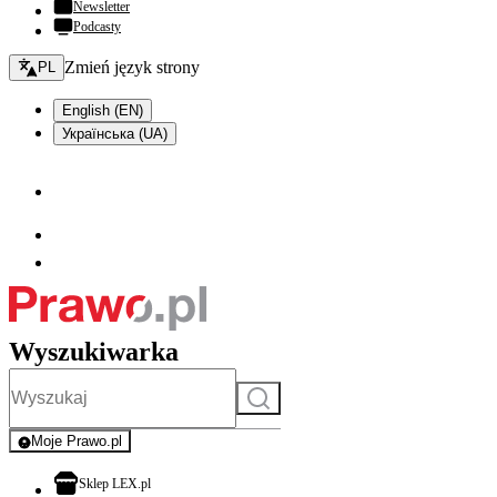
Newsletter
Podcasty
Zmień język - bieżący:
Zmień język strony
PL
English (EN)
Українська (UA)
Wyszukiwarka
Szukaj
Moje Prawo.pl
- rejestracja i logowanie do serwisu
otwiera się w nowej karcie
Sklep LEX.pl