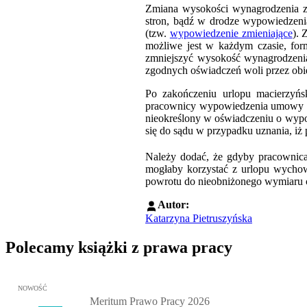
Zmiana wysokości wynagrodzenia za
stron, bądź w drodze wypowiedzeni
(tzw.
wypowiedzenie zmieniające
).
możliwe jest w każdym czasie, for
zmniejszyć wysokość wynagrodzeni
zgodnych oświadczeń woli przez obie
Po zakończeniu urlopu macierzyńsk
pracownicy wypowiedzenia umowy o p
nieokreślony w oświadczeniu o wy
się do sądu w przypadku uznania, i
Należy dodać, że gdyby pracownica
mogłaby korzystać z urlopu wycho
powrotu do nieobniżonego wymiaru cza
Autor:
Katarzyna Pietruszyńska
Polecamy książki z prawa pracy
Przejdź do: Meritum Prawo Pracy 2026, Kazimierz Jaśkowski - otw
NOWOŚĆ
Meritum Prawo Pracy 2026