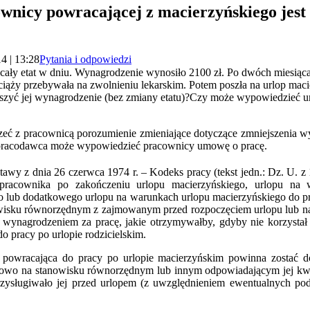
ownicy powracającej z macierzyńskiego jest
4 | 13:28
Pytania i odpowiedzi
cały etat w dniu. Wynagrodzenie wynosiło 2100 zł. Po dwóch miesiąc
ciąży przebywała na zwolnieniu lekarskim. Potem poszła na urlop ma
zyć jej wynagrodzenie (bez zmiany etatu)?Czy może wypowiedzieć u
ć z pracownicą porozumienie zmieniające dotyczące zmniejszenia wy
 pracodawca może wypowiedzieć pracownicy umowę o pracę.
tawy z dnia 26 czerwca 1974 r. – Kodeks pracy (tekst jedn.: Dz. U. z 
pracownika po zakończeniu urlopu macierzyńskiego, urlopu na 
o lub dodatkowego urlopu na warunkach urlopu macierzyńskiego do p
tanowisku równorzędnym z zajmowanym przed rozpoczęciem urlopu lub
wynagrodzeniem za pracę, jakie otrzymywałby, gdyby nie korzystał 
 pracy po urlopie rodzicielskim.
powracająca do pracy po urlopie macierzyńskim powinna zostać d
wo na stanowisku równorzędnym lub innym odpowiadającym jej kwa
zysługiwało jej przed urlopem (z uwzględnieniem ewentualnych pod