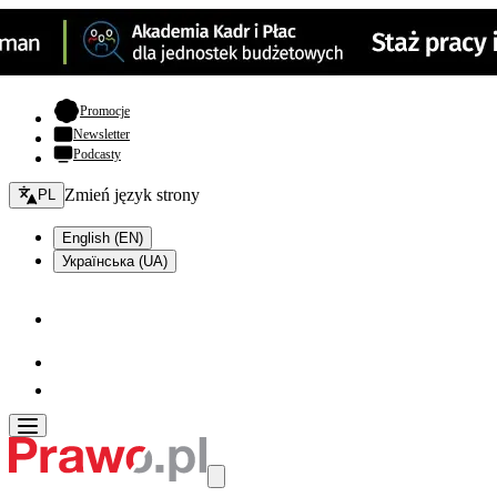
- otwiera się w nowej karcie
Promocje
Newsletter
Podcasty
Zmień język - bieżący:
Zmień język strony
PL
English (EN)
Українська (UA)