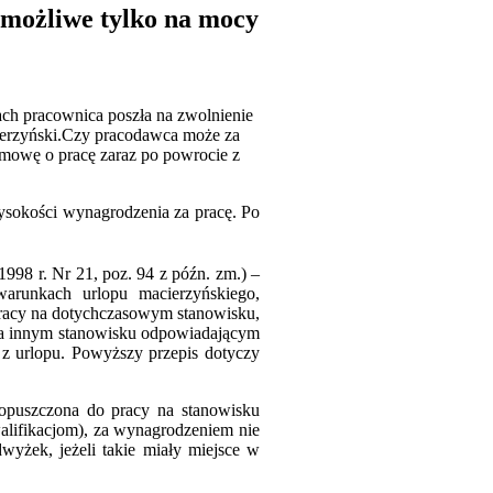
 możliwe tylko na mocy
ach pracownica poszła na zwolnienie
cierzyński.Czy pracodawca może za
mowę o pracę zaraz po powrocie z
sokości wynagrodzenia za pracę. Po
1998 r. Nr 21, poz. 94 z późn. zm.) –
warunkach urlopu macierzyńskiego,
racy na dotychczasowym stanowisku,
 na innym stanowisku odpowiadającym
z urlopu. Powyższy przepis dotyczy
opuszczona do pracy na stanowisku
lifikacjom), za wynagrodzeniem nie
wyżek, jeżeli takie miały miejsce w