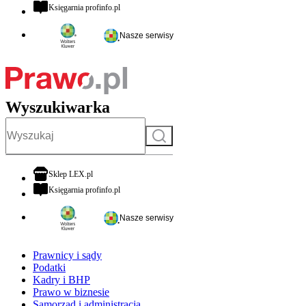
otwiera się w nowej karcie
Księgarnia profinfo.pl
Nasze serwisy
Wyszukiwarka
Szukaj
otwiera się w nowej karcie
Sklep LEX.pl
otwiera się w nowej karcie
Księgarnia profinfo.pl
Nasze serwisy
Prawnicy i sądy
Podatki
Kadry i BHP
Prawo w biznesie
Samorząd i administracja