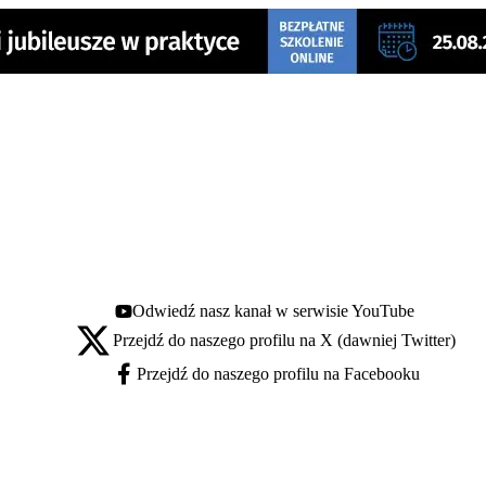
Odwiedź nasz kanał w serwisie YouTube
Youtube - otwiera się w nowej karcie
Przejdź do naszego profilu na X (dawniej Twitter)
X - otwiera się w nowej karcie
Przejdź do naszego profilu na Facebooku
Facebook - otwiera się w nowej karcie