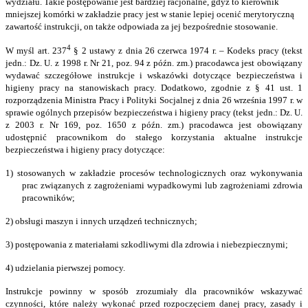
wydziału. Takie postępowanie jest bardziej racjonalne, gdyż to kierownik
mniejszej komórki w zakładzie pracy jest w stanie lepiej ocenić merytoryczną
zawartość instrukcji, on także odpowiada za jej bezpośrednie stosowanie.
4
W myśl art. 237
§ 2 ustawy z dnia 26 czerwca 1974 r. – Kodeks pracy (tekst
jedn.: Dz. U. z 1998 r. Nr 21, poz. 94 z późn. zm.) pracodawca jest obowiązany
wydawać szczegółowe instrukcje i wskazówki dotyczące bezpieczeństwa i
higieny pracy na stanowiskach pracy. Dodatkowo, zgodnie z § 41 ust. 1
rozporządzenia Ministra Pracy i Polityki Socjalnej z dnia 26 września 1997 r. w
sprawie ogólnych przepisów bezpieczeństwa i higieny pracy (tekst jedn.: Dz. U.
z 2003 r. Nr 169, poz. 1650 z późn. zm.) pracodawca jest obowiązany
udostępnić pracownikom do stałego korzystania aktualne instrukcje
bezpieczeństwa i higieny pracy dotyczące:
1)
stosowanych w zakładzie procesów technologicznych oraz wykonywania
prac związanych z zagrożeniami wypadkowymi lub zagrożeniami zdrowia
pracowników;
2)
obsługi maszyn i innych urządzeń technicznych;
3)
postępowania z materiałami szkodliwymi dla zdrowia i niebezpiecznymi;
4)
udzielania pierwszej pomocy.
Instrukcje powinny w sposób zrozumiały dla pracowników wskazywać
czynności, które należy wykonać przed rozpoczęciem danej pracy, zasady i