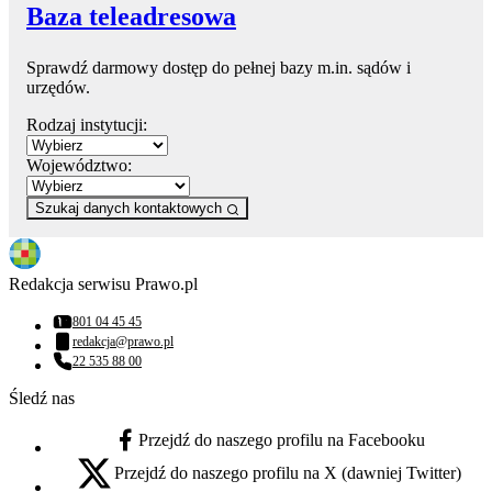
Baza teleadresowa
Sprawdź darmowy dostęp do pełnej bazy m.in. sądów i
urzędów.
Rodzaj instytucji:
Województwo:
Szukaj danych kontaktowych
Redakcja serwisu Prawo.pl
801 04 45 45
Numer telefonu:
redakcja@prawo.pl
Adres email:
22 535 88 00
Numer telefonu:
Śledź nas
Przejdź do naszego profilu na Facebooku
facebook - otwiera się w nowej karcie
Przejdź do naszego profilu na X (dawniej Twitter)
x - otwiera się w nowej karcie