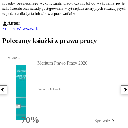
sposoby bezpiecznego wykonywania pracy, czynności do wykonania po jej
zakończeniu oraz zasady postępowania w sytuacjach awaryjnych stwarzających
zagrożenia dla życia lub zdrowia pracowników.
Autor:
Łukasz Wawszczak
Polecamy książki z prawa pracy
Przejdź do: Meritum Prawo Pracy 2026, Kazimierz Jaśkowski - otw
NOWOŚĆ
Meritum Prawo Pracy 2026
Kazimierz Jaśkowski
Poprzednia książka
N
70%
Sprawdź
Rabatu