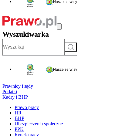
Nasze serwisy
Wyszukiwarka
Szukaj
Nasze serwisy
Prawnicy i sądy
Podatki
Kadry i BHP
Prawo pracy
HR
BHP
Ubezpieczenia społeczne
PPK
Rynek pracy