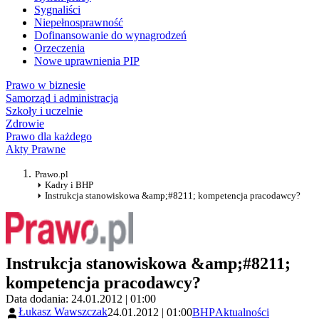
Sygnaliści
Niepełnosprawność
Dofinansowanie do wynagrodzeń
Orzeczenia
Nowe uprawnienia PIP
Prawo w biznesie
Samorząd i administracja
Szkoły i uczelnie
Zdrowie
Prawo dla każdego
Akty Prawne
Prawo.pl
Kadry i BHP
Instrukcja stanowiskowa &amp;#8211; kompetencja pracodawcy?
Instrukcja stanowiskowa &amp;#8211;
kompetencja pracodawcy?
Data dodania: 24.01.2012 | 01:00
Łukasz Wawszczak
24.01.2012 | 01:00
BHP
Aktualności