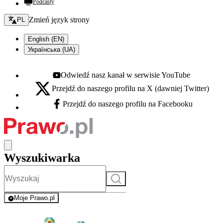
Podcasty
Zmień język - bieżący:
Zmień język strony
PL
English (EN)
Українська (UA)
Odwiedź nasz kanał w serwisie YouTube
Youtube - otwiera się w nowej karcie
Przejdź do naszego profilu na X (dawniej Twitter)
X - otwiera się w nowej karcie
Przejdź do naszego profilu na Facebooku
Facebook - otwiera się w nowej karcie
Wyszukiwarka
Szukaj
Moje Prawo.pl
- rejestracja i logowanie do serwisu