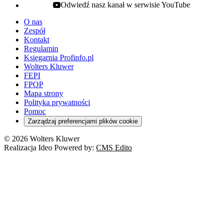
Odwiedź nasz kanał w serwisie YouTube
youtube - otwiera się w nowej karcie
O nas
Zespół
Kontakt
Regulamin
Księgarnia Profinfo.pl
Wolters Kluwer
FEPI
FPOP
Mapa strony
Polityka prywatności
Pomoc
Zarządzaj preferencjami plików cookie
© 2026 Wolters Kluwer
Realizacja Ideo Powered by:
CMS Edito