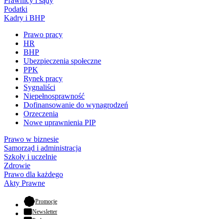
Prawnicy i sądy
Podatki
Kadry i BHP
Prawo pracy
HR
BHP
Ubezpieczenia społeczne
PPK
Rynek pracy
Sygnaliści
Niepełnosprawność
Dofinansowanie do wynagrodzeń
Orzeczenia
Nowe uprawnienia PIP
Prawo w biznesie
Samorząd i administracja
Szkoły i uczelnie
Zdrowie
Prawo dla każdego
Akty Prawne
- otwiera się w nowej karcie
Promocje
Newsletter