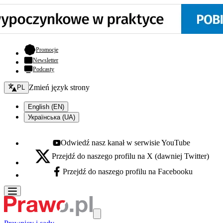
- otwiera się w nowej karcie
Promocje
Newsletter
Podcasty
Zmień język - bieżący:
Zmień język strony
PL
English (EN)
Українська (UA)
Odwiedź nasz kanał w serwisie YouTube
Youtube - otwiera się w nowej karcie
Przejdź do naszego profilu na X (dawniej Twitter)
X - otwiera się w nowej karcie
Przejdź do naszego profilu na Facebooku
Facebook - otwiera się w nowej karcie