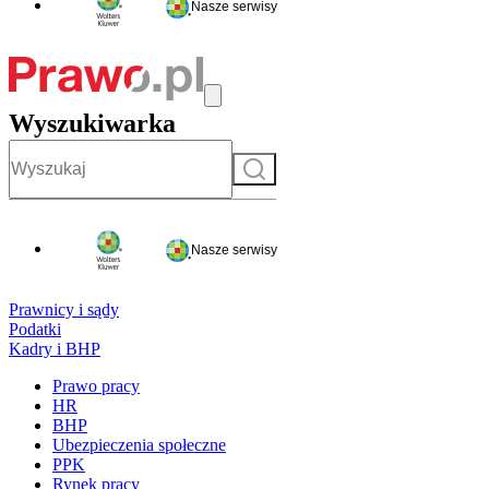
Nasze serwisy
Wyszukiwarka
Szukaj
Nasze serwisy
Prawnicy i sądy
Podatki
Kadry i BHP
Prawo pracy
HR
BHP
Ubezpieczenia społeczne
PPK
Rynek pracy