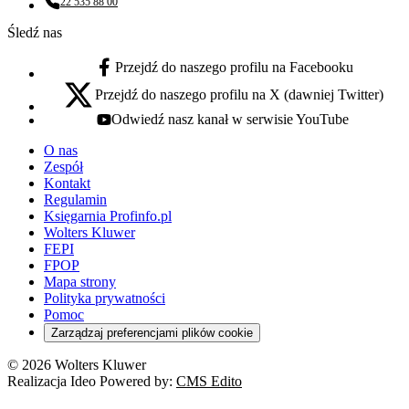
22 535 88 00
Numer telefonu:
Śledź nas
Przejdź do naszego profilu na Facebooku
facebook - otwiera się w nowej karcie
Przejdź do naszego profilu na X (dawniej Twitter)
x - otwiera się w nowej karcie
Odwiedź nasz kanał w serwisie YouTube
youtube - otwiera się w nowej karcie
O nas
Zespół
Kontakt
Regulamin
Księgarnia Profinfo.pl
Wolters Kluwer
FEPI
FPOP
Mapa strony
Polityka prywatności
Pomoc
Zarządzaj preferencjami plików cookie
© 2026 Wolters Kluwer
Realizacja Ideo Powered by:
CMS Edito