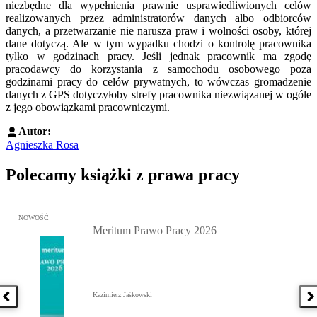
niezbędne dla wypełnienia prawnie usprawiedliwionych celów
realizowanych przez administratorów danych albo odbiorców
danych, a przetwarzanie nie narusza praw i wolności osoby, której
dane dotyczą. Ale w tym wypadku chodzi o kontrolę pracownika
tylko w godzinach pracy. Jeśli jednak pracownik ma zgodę
pracodawcy do korzystania z samochodu osobowego poza
godzinami pracy do celów prywatnych, to wówczas gromadzenie
danych z GPS dotyczyłoby strefy pracownika niezwiązanej w ogóle
z jego obowiązkami pracowniczymi.
Autor:
Agnieszka Rosa
Polecamy książki z prawa pracy
Przejdź do: Meritum Prawo Pracy 2026, Kazimierz Jaśkowski - otw
NOWOŚĆ
Meritum Prawo Pracy 2026
Kazimierz Jaśkowski
Poprzednia książka
N