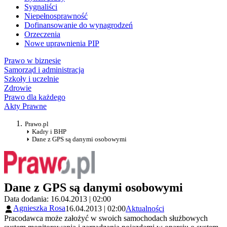
Sygnaliści
Niepełnosprawność
Dofinansowanie do wynagrodzeń
Orzeczenia
Nowe uprawnienia PIP
Prawo w biznesie
Samorząd i administracja
Szkoły i uczelnie
Zdrowie
Prawo dla każdego
Akty Prawne
Prawo.pl
Kadry i BHP
Dane z GPS są danymi osobowymi
Dane z GPS są danymi osobowymi
Data dodania: 16.04.2013 | 02:00
Agnieszka Rosa
16.04.2013 | 02:00
Aktualności
Pracodawca może założyć w swoich samochodach służbowych