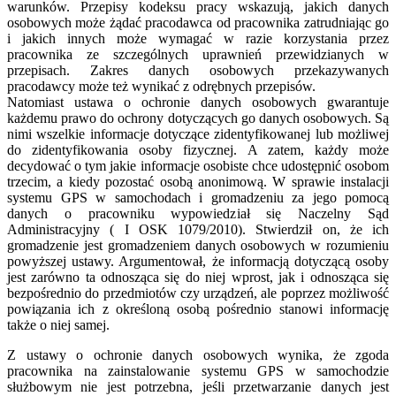
warunków. Przepisy kodeksu pracy wskazują, jakich danych
osobowych może żądać pracodawca od pracownika zatrudniając go
i jakich innych może wymagać w razie korzystania przez
pracownika ze szczególnych uprawnień przewidzianych w
przepisach. Zakres danych osobowych przekazywanych
pracodawcy może też wynikać z odrębnych przepisów.
Natomiast ustawa o ochronie danych osobowych gwarantuje
każdemu prawo do ochrony dotyczących go danych osobowych. Są
nimi wszelkie informacje dotyczące zidentyfikowanej lub możliwej
do zidentyfikowania osoby fizycznej. A zatem, każdy może
decydować o tym jakie informacje osobiste chce udostępnić osobom
trzecim, a kiedy pozostać osobą anonimową. W sprawie instalacji
systemu GPS w samochodach i gromadzeniu za jego pomocą
danych o pracowniku wypowiedział się Naczelny Sąd
Administracyjny ( I OSK 1079/2010). Stwierdził on, że ich
gromadzenie jest gromadzeniem danych osobowych w rozumieniu
powyższej ustawy. Argumentował, że informacją dotyczącą osoby
jest zarówno ta odnosząca się do niej wprost, jak i odnosząca się
bezpośrednio do przedmiotów czy urządzeń, ale poprzez możliwość
powiązania ich z określoną osobą pośrednio stanowi informację
także o niej samej.
Z ustawy o ochronie danych osobowych wynika, że zgoda
pracownika na zainstalowanie systemu GPS w samochodzie
służbowym nie jest potrzebna, jeśli przetwarzanie danych jest