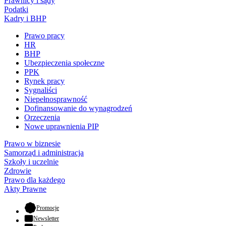
Prawnicy i sądy
Podatki
Kadry i BHP
Prawo pracy
HR
BHP
Ubezpieczenia społeczne
PPK
Rynek pracy
Sygnaliści
Niepełnosprawność
Dofinansowanie do wynagrodzeń
Orzeczenia
Nowe uprawnienia PIP
Prawo w biznesie
Samorząd i administracja
Szkoły i uczelnie
Zdrowie
Prawo dla każdego
Akty Prawne
- otwiera się w nowej karcie
Promocje
Newsletter