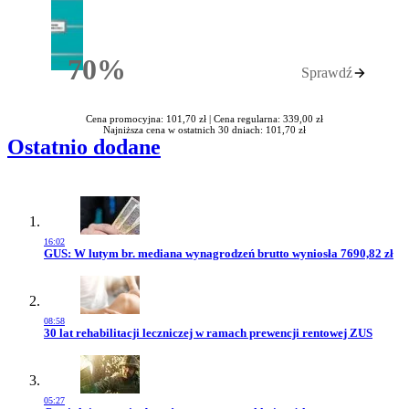
70%
Sprawdź
Rabatu
Cena promocyjna: 101,70 zł |
Cena regularna: 339,00 zł
Najniższa cena w ostatnich 30 dniach: 101,70 zł
Ostatnio dodane
16:02
Przejdź do artykułu:
GUS: W lutym br. mediana wynagrodzeń brutto wyniosła 7690,82 zł
08:58
Przejdź do artykułu:
30 lat rehabilitacji leczniczej w ramach prewencji rentowej ZUS
05:27