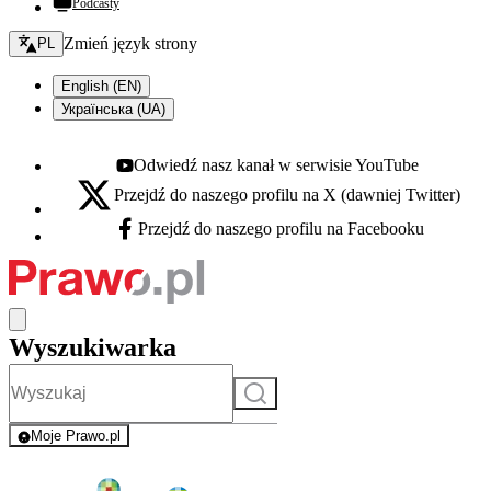
Podcasty
Zmień język - bieżący:
Zmień język strony
PL
English (EN)
Українська (UA)
Odwiedź nasz kanał w serwisie YouTube
Youtube - otwiera się w nowej karcie
Przejdź do naszego profilu na X (dawniej Twitter)
X - otwiera się w nowej karcie
Przejdź do naszego profilu na Facebooku
Facebook - otwiera się w nowej karcie
Wyszukiwarka
Szukaj
Moje Prawo.pl
- rejestracja i logowanie do serwisu