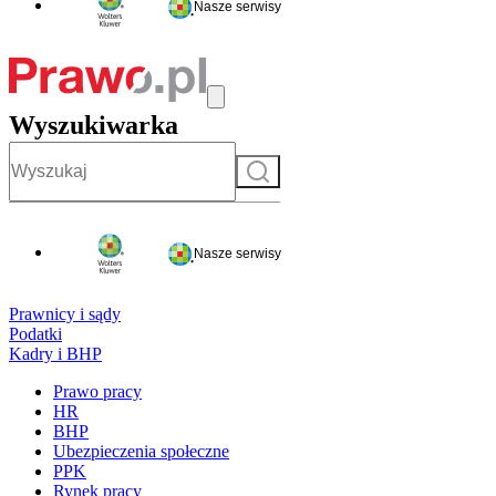
Nasze serwisy
Wyszukiwarka
Szukaj
Nasze serwisy
Prawnicy i sądy
Podatki
Kadry i BHP
Prawo pracy
HR
BHP
Ubezpieczenia społeczne
PPK
Rynek pracy