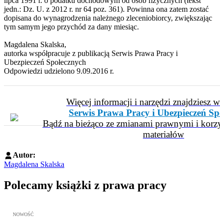
lipca 1991 r. o podatku dochodowym od osób fizycznych (tekst
jedn.: Dz. U. z 2012 r. nr 64 poz. 361). Powinna ona zatem zostać
dopisana do wynagrodzenia należnego zleceniobiorcy, zwiększając
tym samym jego przychód za dany miesiąc.
Magdalena Skalska,
autorka współpracuje z publikacją Serwis Prawa Pracy i
Ubezpieczeń Społecznych
Odpowiedzi udzielono 9.09.2016 r.
Więcej informacji i narzędzi znajdziesz 
Serwis Prawa Pracy i Ubezpieczeń Sp
Bądź na bieżąco ze zmianami prawnymi i korzy
materiałów
Autor:
Magdalena Skalska
Polecamy książki z prawa pracy
Przejdź do: Meritum Prawo Pracy 2026, Kazimierz Jaśkowski - otw
NOWOŚĆ