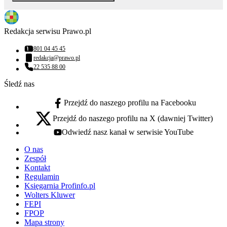
Redakcja serwisu Prawo.pl
801 04 45 45
Numer telefonu:
redakcja@prawo.pl
Adres email:
22 535 88 00
Numer telefonu:
Śledź nas
Przejdź do naszego profilu na Facebooku
facebook - otwiera się w nowej karcie
Przejdź do naszego profilu na X (dawniej Twitter)
x - otwiera się w nowej karcie
Odwiedź nasz kanał w serwisie YouTube
youtube - otwiera się w nowej karcie
O nas
Zespół
Kontakt
Regulamin
Księgarnia Profinfo.pl
Wolters Kluwer
FEPI
FPOP
Mapa strony