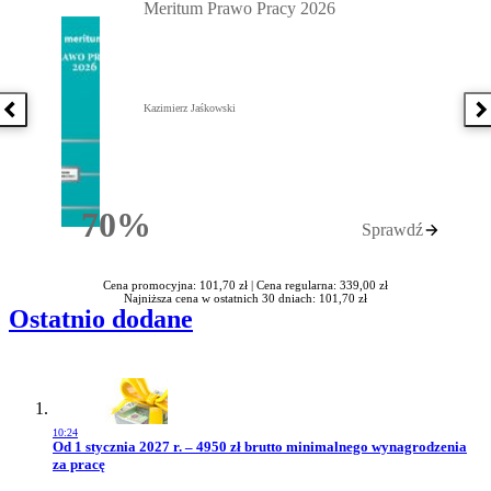
Meritum Prawo Pracy 2026
Kazimierz Jaśkowski
Poprzednia książka
N
70%
Sprawdź
Rabatu
Cena promocyjna: 101,70 zł |
Cena regularna: 339,00 zł
Najniższa cena w ostatnich 30 dniach: 101,70 zł
Ostatnio dodane
10:24
Przejdź do artykułu:
Od 1 stycznia 2027 r. – 4950 zł brutto minimalnego wynagrodzenia
za pracę