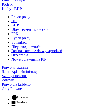
Prawnicy i sądy
Podatki
Kadry i BHP
Prawo pracy
HR
BHP
Ubezpieczenia społeczne
PPK
Rynek pracy
Sygnaliści
Niepełnosprawność
Dofinansowanie do wynagrodzeń
Orzeczenia
Nowe uprawnienia PIP
Prawo w biznesie
Samorząd i administracja
Szkoły i uczelnie
Zdrowie
Prawo dla każdego
Akty Prawne
- otwiera się w nowej karcie
Promocje
Newsletter