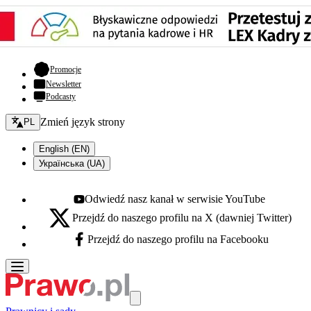
- otwiera się w nowej karcie
Promocje
Newsletter
Podcasty
Zmień język - bieżący:
Zmień język strony
PL
English (EN)
Українська (UA)
Odwiedź nasz kanał w serwisie YouTube
Youtube - otwiera się w nowej karcie
Przejdź do naszego profilu na X (dawniej Twitter)
X - otwiera się w nowej karcie
Przejdź do naszego profilu na Facebooku
Facebook - otwiera się w nowej karcie