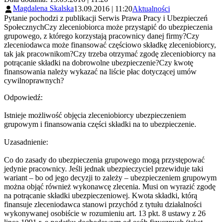
Magdalena Skalska
13.09.2016 | 11:20
Aktualności
Pytanie pochodzi z publikacji Serwis Prawa Pracy i Ubezpieczeń
SpołecznychCzy zleceniobiorca może przystąpić do ubezpieczenia
grupowego, z którego korzystają pracownicy danej firmy?Czy
zleceniodawca może finansować częściowo składkę zleceniobiorcy,
tak jak pracownikom?Czy trzeba otrzymać zgodę zleceniobiorcy na
potrącanie składki na dobrowolne ubezpieczenie?Czy kwotę
finansowania należy wykazać na liście płac dotyczącej umów
cywilnoprawnych?
Odpowiedź:
Istnieje możliwość objęcia zleceniobiorcy ubezpieczeniem
grupowym i finansowania części składki na to ubezpieczenie.
Uzasadnienie:
Co do zasady do ubezpieczenia grupowego mogą przystępować
jedynie pracownicy. Jeśli jednak ubezpieczyciel przewiduje taki
wariant – bo od jego decyzji to zależy – ubezpieczeniem grupowym
można objąć również wykonawcę zlecenia. Musi on wyrazić zgodę
na potrącanie składki ubezpieczeniowej. Kwota składki, którą
finansuje zleceniodawca stanowi przychód z tytułu działalności
wykonywanej osobiście w rozumieniu art. 13 pkt. 8 ustawy z 26