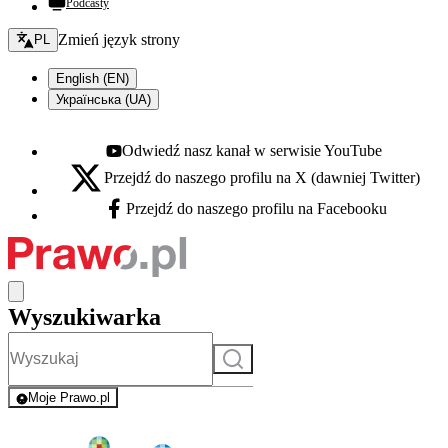
Podcasty
Zmień język - bieżący:
Zmień język strony
PL
English (EN)
Українська (UA)
Odwiedź nasz kanał w serwisie YouTube
Youtube - otwiera się w nowej karcie
Przejdź do naszego profilu na X (dawniej Twitter)
X - otwiera się w nowej karcie
Przejdź do naszego profilu na Facebooku
Facebook - otwiera się w nowej karcie
Wyszukiwarka
Szukaj
Moje Prawo.pl
- rejestracja i logowanie do serwisu