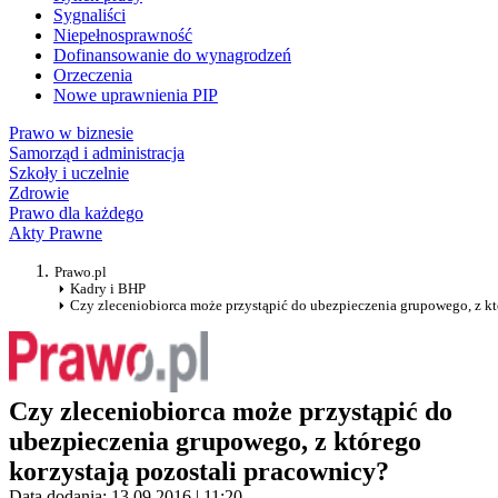
Sygnaliści
Niepełnosprawność
Dofinansowanie do wynagrodzeń
Orzeczenia
Nowe uprawnienia PIP
Prawo w biznesie
Samorząd i administracja
Szkoły i uczelnie
Zdrowie
Prawo dla każdego
Akty Prawne
Prawo.pl
Kadry i BHP
Czy zleceniobiorca może przystąpić do ubezpieczenia grupowego, z kt
Czy zleceniobiorca może przystąpić do
ubezpieczenia grupowego, z którego
korzystają pozostali pracownicy?
Data dodania: 13.09.2016 | 11:20