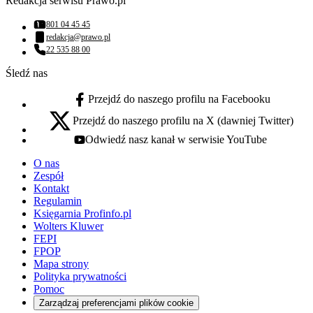
Redakcja serwisu Prawo.pl
801 04 45 45
Numer telefonu:
redakcja@prawo.pl
Adres email:
22 535 88 00
Numer telefonu:
Śledź nas
Przejdź do naszego profilu na Facebooku
facebook - otwiera się w nowej karcie
Przejdź do naszego profilu na X (dawniej Twitter)
x - otwiera się w nowej karcie
Odwiedź nasz kanał w serwisie YouTube
youtube - otwiera się w nowej karcie
O nas
Zespół
Kontakt
Regulamin
Księgarnia Profinfo.pl
Wolters Kluwer
FEPI
FPOP
Mapa strony
Polityka prywatności
Pomoc
Zarządzaj preferencjami plików cookie