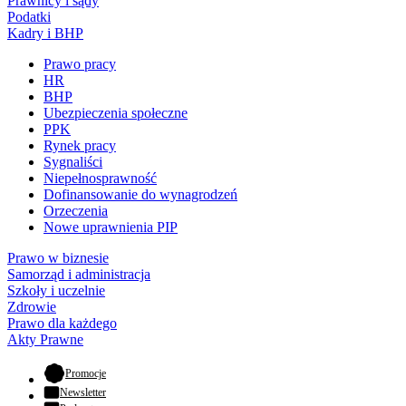
Prawnicy i sądy
Podatki
Kadry i BHP
Prawo pracy
HR
BHP
Ubezpieczenia społeczne
PPK
Rynek pracy
Sygnaliści
Niepełnosprawność
Dofinansowanie do wynagrodzeń
Orzeczenia
Nowe uprawnienia PIP
Prawo w biznesie
Samorząd i administracja
Szkoły i uczelnie
Zdrowie
Prawo dla każdego
Akty Prawne
- otwiera się w nowej karcie
Promocje
Newsletter