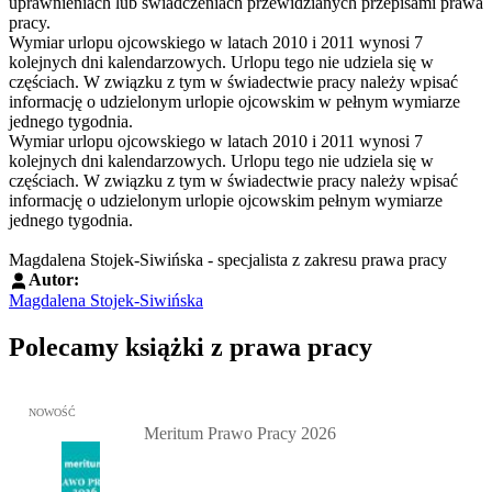
uprawnieniach lub świadczeniach przewidzianych przepisami prawa
pracy.
Wymiar urlopu ojcowskiego w latach 2010 i 2011 wynosi 7
kolejnych dni kalendarzowych. Urlopu tego nie udziela się w
częściach. W związku z tym w świadectwie pracy należy wpisać
informację o udzielonym urlopie ojcowskim w pełnym wymiarze
jednego tygodnia.
Wymiar urlopu ojcowskiego w latach 2010 i 2011 wynosi 7
kolejnych dni kalendarzowych. Urlopu tego nie udziela się w
częściach. W związku z tym w świadectwie pracy należy wpisać
informację o udzielonym urlopie ojcowskim pełnym wymiarze
jednego tygodnia.
Magdalena Stojek-Siwińska - specjalista z zakresu prawa pracy
Autor:
Magdalena Stojek-Siwińska
Polecamy książki z prawa pracy
Przejdź do: Meritum Prawo Pracy 2026, Kazimierz Jaśkowski - otw
NOWOŚĆ
Meritum Prawo Pracy 2026