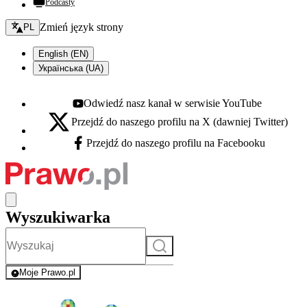
Podcasty
Zmień język - bieżący:
Zmień język strony
PL
English (EN)
Українська (UA)
Odwiedź nasz kanał w serwisie YouTube
Youtube - otwiera się w nowej karcie
Przejdź do naszego profilu na X (dawniej Twitter)
X - otwiera się w nowej karcie
Przejdź do naszego profilu na Facebooku
Facebook - otwiera się w nowej karcie
Wyszukiwarka
Szukaj
Moje Prawo.pl
- rejestracja i logowanie do serwisu