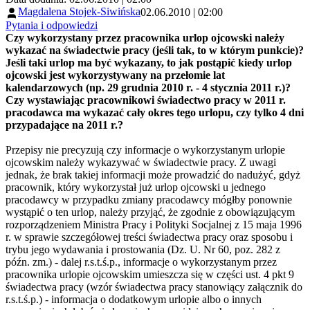
Magdalena Stojek-Siwińska
02.06.2010 | 02:00
Pytania i odpowiedzi
Czy wykorzystany przez pracownika urlop ojcowski należy
wykazać na świadectwie pracy (jeśli tak, to w którym punkcie)?
Jeśli taki urlop ma być wykazany, to jak postąpić kiedy urlop
ojcowski jest wykorzystywany na przełomie lat
kalendarzowych (np. 29 grudnia 2010 r. - 4 stycznia 2011 r.)?
Czy wystawiając pracownikowi świadectwo pracy w 2011 r.
pracodawca ma wykazać cały okres tego urlopu, czy tylko 4 dni
przypadające na 2011 r.?
Przepisy nie precyzują czy informacje o wykorzystanym urlopie
ojcowskim należy wykazywać w świadectwie pracy. Z uwagi
jednak, że brak takiej informacji może prowadzić do nadużyć, gdyż
pracownik, który wykorzystał już urlop ojcowski u jednego
pracodawcy w przypadku zmiany pracodawcy mógłby ponownie
wystąpić o ten urlop, należy przyjąć, że zgodnie z obowiązującym
rozporządzeniem Ministra Pracy i Polityki Socjalnej z 15 maja 1996
r. w sprawie szczegółowej treści świadectwa pracy oraz sposobu i
trybu jego wydawania i prostowania (Dz. U. Nr 60, poz. 282 z
późn. zm.) - dalej r.s.t.ś.p., informacje o wykorzystanym przez
pracownika urlopie ojcowskim umieszcza się w części ust. 4 pkt 9
świadectwa pracy (wzór świadectwa pracy stanowiący załącznik do
r.s.t.ś.p.) - informacja o dodatkowym urlopie albo o innych