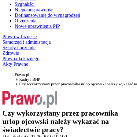
Sygnaliści
Niepełnosprawność
Dofinansowanie do wynagrodzeń
Orzeczenia
Nowe uprawnienia PIP
Prawo w biznesie
Samorząd i administracja
Szkoły i uczelnie
Zdrowie
Prawo dla każdego
Akty Prawne
Prawo.pl
Kadry i BHP
Czy wykorzystany przez pracownika urlop ojcowski należy wykazać n
Czy wykorzystany przez pracownika
urlop ojcowski należy wykazać na
świadectwie pracy?
Data dodania: 02.06.2010 | 02:00