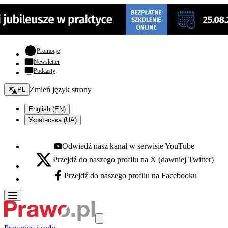
- otwiera się w nowej karcie
Promocje
Newsletter
Podcasty
Zmień język - bieżący:
Zmień język strony
PL
English (EN)
Українська (UA)
Odwiedź nasz kanał w serwisie YouTube
Youtube - otwiera się w nowej karcie
Przejdź do naszego profilu na X (dawniej Twitter)
X - otwiera się w nowej karcie
Przejdź do naszego profilu na Facebooku
Facebook - otwiera się w nowej karcie