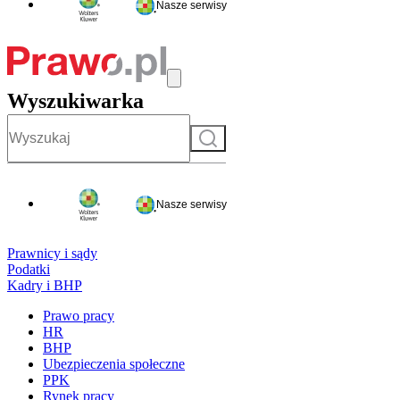
Nasze serwisy
Wyszukiwarka
Szukaj
Nasze serwisy
Prawnicy i sądy
Podatki
Kadry i BHP
Prawo pracy
HR
BHP
Ubezpieczenia społeczne
PPK
Rynek pracy