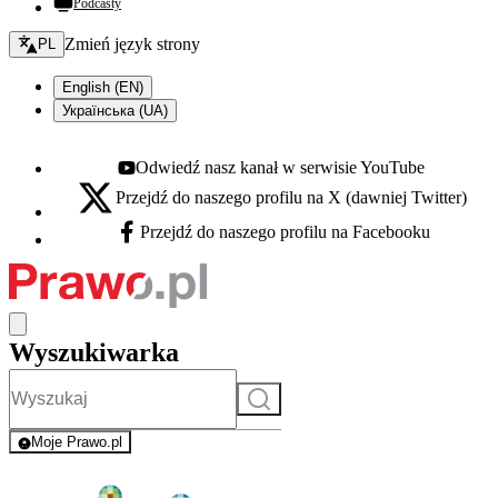
Podcasty
Zmień język - bieżący:
Zmień język strony
PL
English (EN)
Українська (UA)
Odwiedź nasz kanał w serwisie YouTube
Youtube - otwiera się w nowej karcie
Przejdź do naszego profilu na X (dawniej Twitter)
X - otwiera się w nowej karcie
Przejdź do naszego profilu na Facebooku
Facebook - otwiera się w nowej karcie
Wyszukiwarka
Szukaj
Moje Prawo.pl
- rejestracja i logowanie do serwisu