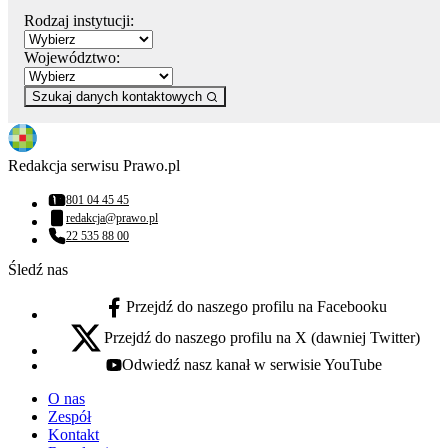
Rodzaj instytucji:
Województwo:
Szukaj danych kontaktowych
Redakcja serwisu Prawo.pl
801 04 45 45
Numer telefonu:
redakcja@prawo.pl
Adres email:
22 535 88 00
Numer telefonu:
Śledź nas
Przejdź do naszego profilu na Facebooku
facebook - otwiera się w nowej karcie
Przejdź do naszego profilu na X (dawniej Twitter)
x - otwiera się w nowej karcie
Odwiedź nasz kanał w serwisie YouTube
youtube - otwiera się w nowej karcie
O nas
Zespół
Kontakt