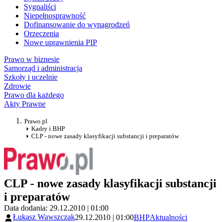
Sygnaliści
Niepełnosprawność
Dofinansowanie do wynagrodzeń
Orzeczenia
Nowe uprawnienia PIP
Prawo w biznesie
Samorząd i administracja
Szkoły i uczelnie
Zdrowie
Prawo dla każdego
Akty Prawne
Prawo.pl
Kadry i BHP
CLP - nowe zasady klasyfikacji substancji i preparatów
CLP - nowe zasady klasyfikacji substancji
i preparatów
Data dodania: 29.12.2010 | 01:00
Łukasz Wawszczak
29.12.2010 | 01:00
BHP
Aktualności