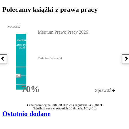
Polecamy książki z prawa pracy
Przejdź do: Meritum Prawo Pracy 2026, Kazimierz Jaśkowski - otw
NOWOŚĆ
Meritum Prawo Pracy 2026
Kazimierz Jaśkowski
Poprzednia książka
N
70%
Sprawdź
Rabatu
Cena promocyjna: 101,70 zł |
Cena regularna: 339,00 zł
Najniższa cena w ostatnich 30 dniach: 101,70 zł
Ostatnio dodane