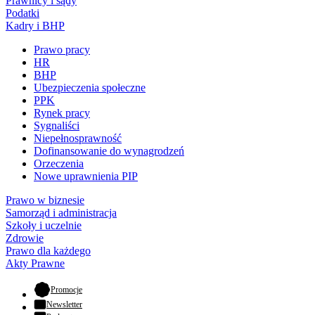
Prawnicy i sądy
Podatki
Kadry i BHP
Prawo pracy
HR
BHP
Ubezpieczenia społeczne
PPK
Rynek pracy
Sygnaliści
Niepełnosprawność
Dofinansowanie do wynagrodzeń
Orzeczenia
Nowe uprawnienia PIP
Prawo w biznesie
Samorząd i administracja
Szkoły i uczelnie
Zdrowie
Prawo dla każdego
Akty Prawne
- otwiera się w nowej karcie
Promocje
Newsletter