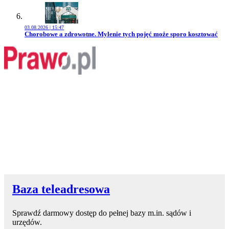
03.08.2026 | 15:47
Przejdź do artykułu:
Chorobowe a zdrowotne. Mylenie tych pojęć może sporo kosztować
Baza teleadresowa
Sprawdź darmowy dostęp do pełnej bazy m.in. sądów i
urzędów.