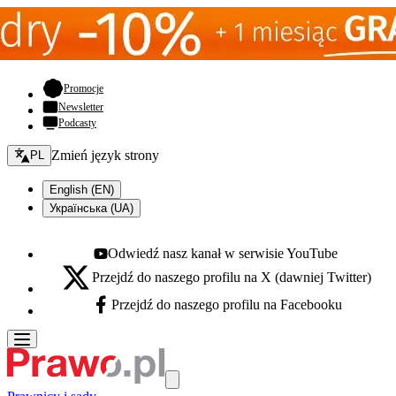
- otwiera się w nowej karcie
Promocje
Newsletter
Podcasty
Zmień język - bieżący:
Zmień język strony
PL
English (EN)
Українська (UA)
Odwiedź nasz kanał w serwisie YouTube
Youtube - otwiera się w nowej karcie
Przejdź do naszego profilu na X (dawniej Twitter)
X - otwiera się w nowej karcie
Przejdź do naszego profilu na Facebooku
Facebook - otwiera się w nowej karcie