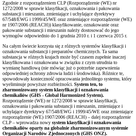
Zgodnie z rozporządzeniem CLP (Rozporządzenie (WE) nr
1272/2008 w sprawie klasyfikacji, oznakowania i pakowania
substancji i mieszanin, zmieniające i uchylające dyrektywy
67/548/EWG i 1999/45/WE oraz zmieniające rozporządzenie (WE)
nr 1907/2006 (REACH)) klasyfikowanie, oznakowanie oraz
pakowanie substancji i mieszanin należy dostosować do jego
wymogów odpowiednio do 1 grudnia 2010 r. i 1 czerwca 2015 r.
Na całym świecie korzysta się z różnych systemów klasyfikacji i
oznakowania substancji i preparatów chemicznych. Ta sama
substancja w różnych krajach może być czasem zupełnie inaczej
klasyfikowana i oznakowana w związku z czym utrudnia to
wymianę handlową (nie mówiąc już o potrzebie zapewnienia
odpowiedniej ochrony zdrowia ludzi i środowiska). Różnice te,
spowodowały konieczność opracowania jednolitego systemu, który
wyeliminuje powyższe rozbieżności.
System ten, to
zharmonizowany system klasyfikacji i oznakowania
chemikaliów (GHS - Global Harmonized System).
Rozporządzenie (WE) nr 1272/2008 w sprawie klasyfikacji,
oznakowania i pakowania substancji i mieszanin, zmieniające i
uchylające dyrektywy 67/548/EWG i 1999/45/WE oraz zmieniające
rozporządzenie (WE) 1907/2006 (REACH) – dalej rozporządzenie
CLP – wprowadza nowy
system klasyfikacji i oznakowania
chemikaliów oparty na globalnie zharmonizowanym systemie
Organizacji Narodów Zjednoczonych (GHS ONZ).