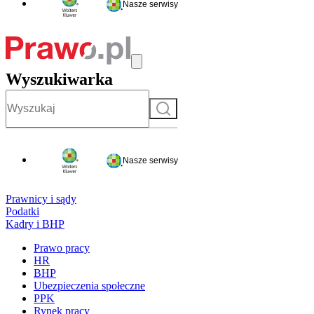
Nasze serwisy
Wyszukiwarka
Szukaj
Nasze serwisy
Prawnicy i sądy
Podatki
Kadry i BHP
Prawo pracy
HR
BHP
Ubezpieczenia społeczne
PPK
Rynek pracy