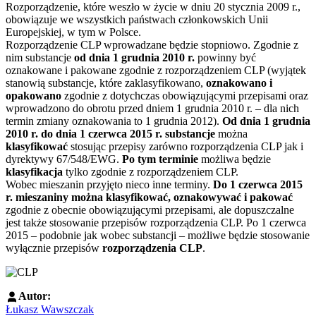
Rozporządzenie, które weszło w życie w dniu 20 stycznia 2009 r.,
obowiązuje we wszystkich państwach członkowskich Unii
Europejskiej, w tym w Polsce.
Rozporządzenie CLP wprowadzane będzie stopniowo. Zgodnie z
nim substancje
od dnia 1 grudnia 2010
r.
powinny być
oznakowane i pakowane zgodnie z rozporządzeniem CLP (wyjątek
stanowią substancje, które zaklasyfikowano,
oznakowano i
opakowano
zgodnie z dotychczas obowiązującymi przepisami oraz
wprowadzono do obrotu przed dniem 1 grudnia 2010 r. – dla nich
termin zmiany oznakowania to 1 grudnia 2012).
Od dnia 1 grudnia
2010 r. do dnia 1 czerwca 2015 r.
substancje
można
klasyfikować
stosując przepisy zarówno rozporządzenia CLP jak i
dyrektywy 67/548/EWG.
Po tym terminie
możliwa będzie
klasyfikacja
tylko zgodnie z rozporządzeniem CLP.
Wobec mieszanin przyjęto nieco inne terminy.
Do 1 czerwca 2015
r. mieszaniny można klasyfikować, oznakowywać i pakować
zgodnie z obecnie obowiązującymi przepisami, ale dopuszczalne
jest także stosowanie przepisów rozporządzenia CLP. Po 1 czerwca
2015 – podobnie jak wobec substancji – możliwe będzie stosowanie
wyłącznie przepisów
rozporządzenia CLP
.
Autor:
Łukasz Wawszczak