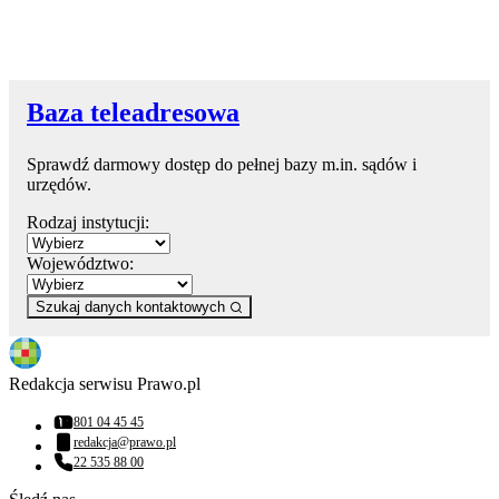
Baza teleadresowa
Sprawdź darmowy dostęp do pełnej bazy m.in. sądów i
urzędów.
Rodzaj instytucji:
Województwo:
Szukaj danych kontaktowych
Redakcja serwisu Prawo.pl
801 04 45 45
Numer telefonu:
redakcja@prawo.pl
Adres email:
22 535 88 00
Numer telefonu: