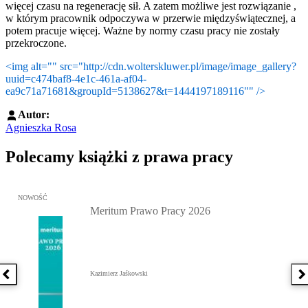
więcej czasu na regenerację sił. A zatem możliwe jest rozwiązanie ,
w którym pracownik odpoczywa w przerwie międzyświątecznej, a
potem pracuje więcej. Ważne by normy czasu pracy nie zostały
przekroczone.
<img alt="" src="http://cdn.wolterskluwer.pl/image/image_gallery?
uuid=c474baf8-4e1c-461a-af04-
ea9c71a71681&groupId=5138627&t=1444197189116"" />
Autor:
Agnieszka Rosa
Polecamy książki z prawa pracy
Przejdź do: Meritum Prawo Pracy 2026, Kazimierz Jaśkowski - otw
NOWOŚĆ
Meritum Prawo Pracy 2026
Kazimierz Jaśkowski
Poprzednia książka
N