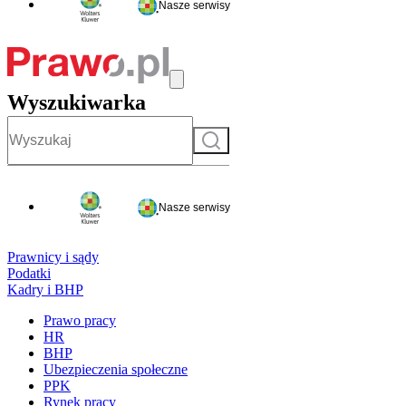
Nasze serwisy
Wyszukiwarka
Szukaj
Nasze serwisy
Prawnicy i sądy
Podatki
Kadry i BHP
Prawo pracy
HR
BHP
Ubezpieczenia społeczne
PPK
Rynek pracy