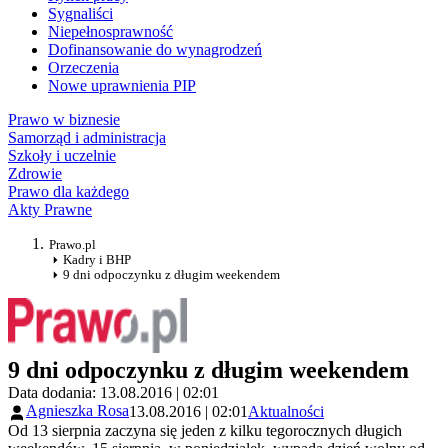
Sygnaliści
Niepełnosprawność
Dofinansowanie do wynagrodzeń
Orzeczenia
Nowe uprawnienia PIP
Prawo w biznesie
Samorząd i administracja
Szkoły i uczelnie
Zdrowie
Prawo dla każdego
Akty Prawne
Prawo.pl
Kadry i BHP
9 dni odpoczynku z długim weekendem
9 dni odpoczynku z długim weekendem
Data dodania: 13.08.2016 | 02:01
Agnieszka Rosa
13.08.2016 | 02:01
Aktualności
Od 13 sierpnia zaczyna się jeden z kilku tegorocznych długich