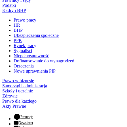
Prawnicy i sądy
Podatki
Kadry i BHP
Prawo pracy
HR
BHP
Ubezpieczenia społeczne
PPK
Rynek pracy
Sygnaliści
Niepełnosprawność
Dofinansowanie do wynagrodzeń
Orzeczenia
Nowe uprawnienia PIP
Prawo w biznesie
Samorząd i administracja
Szkoły i uczelnie
Zdrowie
Prawo dla każdego
Akty Prawne
- otwiera się w nowej karcie
Promocje
Newsletter