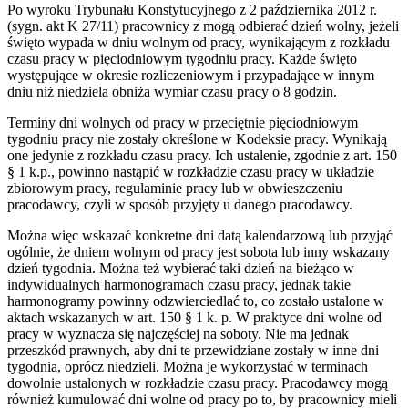
Po wyroku Trybunału Konstytucyjnego z 2 października 2012 r.
(sygn. akt K 27/11) pracownicy z mogą odbierać dzień wolny, jeżeli
święto wypada w dniu wolnym od pracy, wynikającym z rozkładu
czasu pracy w pięciodniowym tygodniu pracy. Każde święto
występujące w okresie rozliczeniowym i przypadające w innym
dniu niż niedziela obniża wymiar czasu pracy o 8 godzin.
Terminy dni wolnych od pracy w przeciętnie pięciodniowym
tygodniu pracy nie zostały określone w Kodeksie pracy. Wynikają
one jedynie z rozkładu czasu pracy. Ich ustalenie, zgodnie z art. 150
§ 1 k.p., powinno nastąpić w rozkładzie czasu pracy w układzie
zbiorowym pracy, regulaminie pracy lub w obwieszczeniu
pracodawcy, czyli w sposób przyjęty u danego pracodawcy.
Można więc wskazać konkretne dni datą kalendarzową lub przyjąć
ogólnie, że dniem wolnym od pracy jest sobota lub inny wskazany
dzień tygodnia. Można też wybierać taki dzień na bieżąco w
indywidualnych harmonogramach czasu pracy, jednak takie
harmonogramy powinny odzwierciedlać to, co zostało ustalone w
aktach wskazanych w art. 150 § 1 k. p. W praktyce dni wolne od
pracy w wyznacza się najczęściej na soboty. Nie ma jednak
przeszkód prawnych, aby dni te przewidziane zostały w inne dni
tygodnia, oprócz niedzieli. Można je wykorzystać w terminach
dowolnie ustalonych w rozkładzie czasu pracy. Pracodawcy mogą
również kumulować dni wolne od pracy po to, by pracownicy mieli