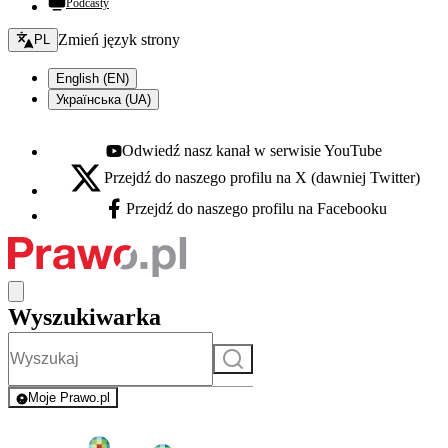
Podcasty
Zmień język - bieżący:
Zmień język strony
PL
English (EN)
Українська (UA)
Odwiedź nasz kanał w serwisie YouTube
Youtube - otwiera się w nowej karcie
Przejdź do naszego profilu na X (dawniej Twitter)
X - otwiera się w nowej karcie
Przejdź do naszego profilu na Facebooku
Facebook - otwiera się w nowej karcie
Wyszukiwarka
Szukaj
Moje Prawo.pl
- rejestracja i logowanie do serwisu