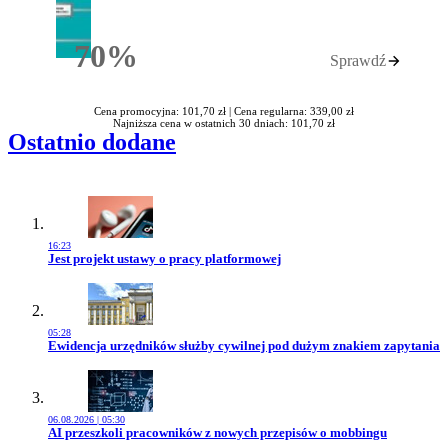
70%
Sprawdź
Rabatu
Cena promocyjna: 101,70 zł |
Cena regularna: 339,00 zł
Najniższa cena w ostatnich 30 dniach: 101,70 zł
Ostatnio dodane
16:23
Przejdź do artykułu:
Jest projekt ustawy o pracy platformowej
05:28
Przejdź do artykułu:
Ewidencja urzędników służby cywilnej pod dużym znakiem zapytania
06.08.2026 | 05:30
Przejdź do artykułu:
AI przeszkoli pracowników z nowych przepisów o mobbingu