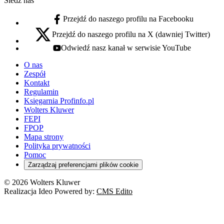
Śledź nas
Przejdź do naszego profilu na Facebooku
facebook - otwiera się w nowej karcie
Przejdź do naszego profilu na X (dawniej Twitter)
x - otwiera się w nowej karcie
Odwiedź nasz kanał w serwisie YouTube
youtube - otwiera się w nowej karcie
O nas
Zespół
Kontakt
Regulamin
Księgarnia Profinfo.pl
Wolters Kluwer
FEPI
FPOP
Mapa strony
Polityka prywatności
Pomoc
Zarządzaj preferencjami plików cookie
© 2026 Wolters Kluwer
Realizacja Ideo Powered by:
CMS Edito