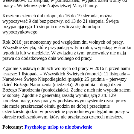
weekendów. 15 sierpnia, w poniedziałek, wypada dzień wolny od
pracy - Wniebowzięcie Najświętszej Maryi Panny.
Kosztem czterech dni urlopu, do 16 do 19 sierpnia, można
wypoczywać 9 dni bez przerwy, od 13 do 21 sierpnia. Święta
przypadającego 15 sierpnia nie wlicza się do urlopu
wypoczynkowego.
Rok 2016 jest monotonny pod względem dni wolnych od pracy.
Wszystkie święta, które przypadają w tym roku, wypadają w środku
tygodnia lub w niedzielę. W związku z tym, pracownicy nie mają
prawa do dodatkowego dnia wolnego od pracy.
Zgodnie z ustawą o dniach wolnych od pracy w 2016 r. przed nami
jeszcze: 1 listopada – Wszystkich Świętych (wtorek); 11 listopada –
Narodowe Święto Niepodległości (piątek); 25 grudnia – pierwszy
dzień Bożego Narodzenia (niedziela); 26 grudnia – drugi dzień
Bożego Narodzenia (poniedziałek). Żadne z nich nie wypada zatem
w sobotę. Zgodnie z generalną zasadą wynikającą z art. 129
kodeksu pracy, czas pracy w podstawowym systemie czasu pracy
nie może przekraczać ośmiu godzin na dobę i przeciętnie
czterdziestu godzin w przeciętnie pięciodniowym tygodniu pracy w
okresie rozliczeniowym, który nie przekracza czterech miesięcy.
Polecamy:
Psycholog: urlop to nie zbawienie