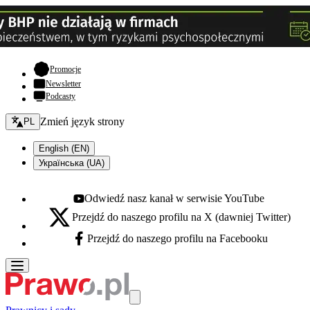
- otwiera się w nowej karcie
Promocje
Newsletter
Podcasty
Zmień język - bieżący:
Zmień język strony
PL
English (EN)
Українська (UA)
Odwiedź nasz kanał w serwisie YouTube
Youtube - otwiera się w nowej karcie
Przejdź do naszego profilu na X (dawniej Twitter)
X - otwiera się w nowej karcie
Przejdź do naszego profilu na Facebooku
Facebook - otwiera się w nowej karcie