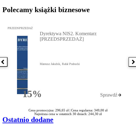
Polecamy książki biznesowe
Przejdź do: Dyrektywa NIS2. Komentarz [PRZEDSPRZEDAŻ], Mateu
PRZEDSPRZEDAŻ
Dyrektywa NIS2. Komentarz
[PRZEDSPRZEDAŻ]
Poprzednia książka
N
Mateusz Jakubik, Rafał Prabucki
15%
Sprawdź
Rabatu
Cena promocyjna: 296,65 zł |
Cena regularna: 349,00 zł
Najniższa cena w ostatnich 30 dniach: 244,30 zł
Ostatnio dodane