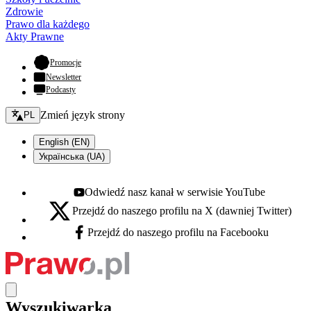
Zdrowie
Prawo dla każdego
Akty Prawne
- otwiera się w nowej karcie
Promocje
Newsletter
Podcasty
Zmień język - bieżący:
Zmień język strony
PL
English (EN)
Українська (UA)
Odwiedź nasz kanał w serwisie YouTube
Youtube - otwiera się w nowej karcie
Przejdź do naszego profilu na X (dawniej Twitter)
X - otwiera się w nowej karcie
Przejdź do naszego profilu na Facebooku
Facebook - otwiera się w nowej karcie
Wyszukiwarka