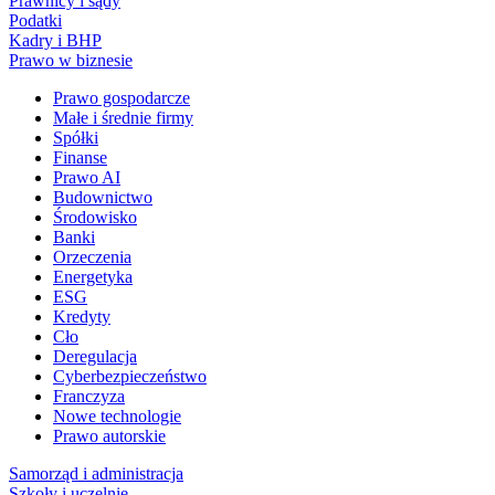
Prawnicy i sądy
Podatki
Kadry i BHP
Prawo w biznesie
Prawo gospodarcze
Małe i średnie firmy
Spółki
Finanse
Prawo AI
Budownictwo
Środowisko
Banki
Orzeczenia
Energetyka
ESG
Kredyty
Cło
Deregulacja
Cyberbezpieczeństwo
Franczyza
Nowe technologie
Prawo autorskie
Samorząd i administracja
Szkoły i uczelnie