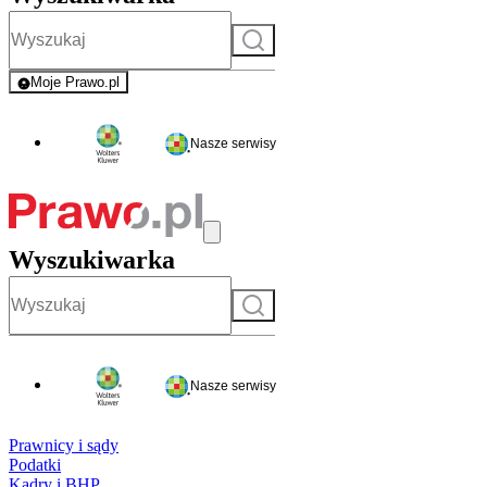
Szukaj
Moje Prawo.pl
- rejestracja i logowanie do serwisu
Nasze serwisy
Wyszukiwarka
Szukaj
Nasze serwisy
Prawnicy i sądy
Podatki
Kadry i BHP