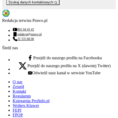
Szukaj danych kontaktowych
Redakcja serwisu Prawo.pl
801 04 45 45
Numer telefonu:
redakcja@prawo.pl
Adres email:
22 535 88 00
Numer telefonu:
Śledź nas
Przejdź do naszego profilu na Facebooku
facebook - otwiera się w nowej karcie
Przejdź do naszego profilu na X (dawniej Twitter)
x - otwiera się w nowej karcie
Odwiedź nasz kanał w serwisie YouTube
youtube - otwiera się w nowej karcie
O nas
Zespół
Kontakt
Regulamin
Księgarnia Profinfo.pl
Wolters Kluwer
FEPI
FPOP