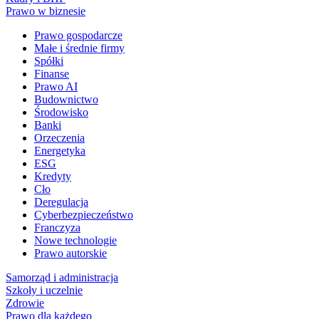
Prawo w biznesie
Prawo gospodarcze
Małe i średnie firmy
Spółki
Finanse
Prawo AI
Budownictwo
Środowisko
Banki
Orzeczenia
Energetyka
ESG
Kredyty
Cło
Deregulacja
Cyberbezpieczeństwo
Franczyza
Nowe technologie
Prawo autorskie
Samorząd i administracja
Szkoły i uczelnie
Zdrowie
Prawo dla każdego