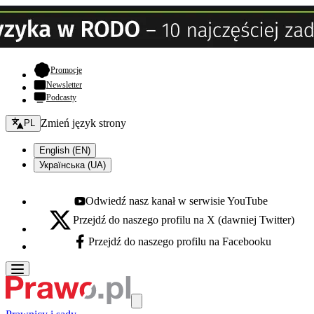
- otwiera się w nowej karcie
Promocje
Newsletter
Podcasty
Zmień język - bieżący:
Zmień język strony
PL
English (EN)
Українська (UA)
Odwiedź nasz kanał w serwisie YouTube
Youtube - otwiera się w nowej karcie
Przejdź do naszego profilu na X (dawniej Twitter)
X - otwiera się w nowej karcie
Przejdź do naszego profilu na Facebooku
Facebook - otwiera się w nowej karcie