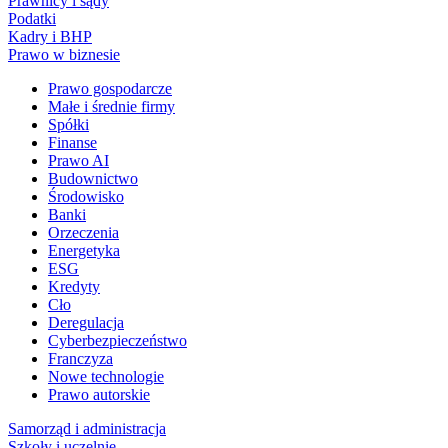
Prawnicy i sądy
Podatki
Kadry i BHP
Prawo w biznesie
Prawo gospodarcze
Małe i średnie firmy
Spółki
Finanse
Prawo AI
Budownictwo
Środowisko
Banki
Orzeczenia
Energetyka
ESG
Kredyty
Cło
Deregulacja
Cyberbezpieczeństwo
Franczyza
Nowe technologie
Prawo autorskie
Samorząd i administracja
Szkoły i uczelnie