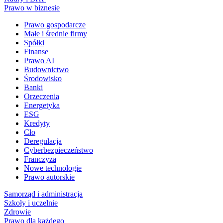
Prawo w biznesie
Prawo gospodarcze
Małe i średnie firmy
Spółki
Finanse
Prawo AI
Budownictwo
Środowisko
Banki
Orzeczenia
Energetyka
ESG
Kredyty
Cło
Deregulacja
Cyberbezpieczeństwo
Franczyza
Nowe technologie
Prawo autorskie
Samorząd i administracja
Szkoły i uczelnie
Zdrowie
Prawo dla każdego