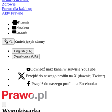
Zdrowie
Prawo dla każdego
Akty Prawne
- otwiera się w nowej karcie
Promocje
Newsletter
Podcasty
Zmień język - bieżący:
Zmień język strony
PL
English (EN)
Українська (UA)
Odwiedź nasz kanał w serwisie YouTube
Youtube - otwiera się w nowej karcie
Przejdź do naszego profilu na X (dawniej Twitter)
X - otwiera się w nowej karcie
Przejdź do naszego profilu na Facebooku
Facebook - otwiera się w nowej karcie
Wyszukiwarka