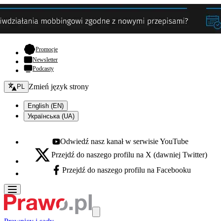
- otwiera się w nowej karcie
Promocje
Newsletter
Podcasty
Zmień język - bieżący:
Zmień język strony
PL
English (EN)
Українська (UA)
Odwiedź nasz kanał w serwisie YouTube
Youtube - otwiera się w nowej karcie
Przejdź do naszego profilu na X (dawniej Twitter)
X - otwiera się w nowej karcie
Przejdź do naszego profilu na Facebooku
Facebook - otwiera się w nowej karcie