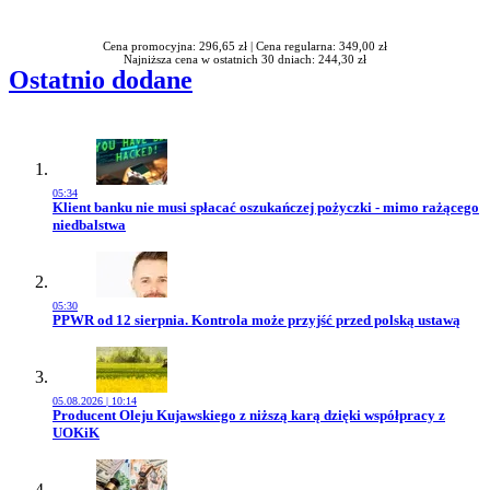
Rabatu
Cena promocyjna: 296,65 zł |
Cena regularna: 349,00 zł
Najniższa cena w ostatnich 30 dniach: 244,30 zł
Ostatnio dodane
05:34
Przejdź do artykułu:
Klient banku nie musi spłacać oszukańczej pożyczki - mimo rażącego
niedbalstwa
05:30
Przejdź do artykułu:
PPWR od 12 sierpnia. Kontrola może przyjść przed polską ustawą
05.08.2026 | 10:14
Przejdź do artykułu:
Producent Oleju Kujawskiego z niższą karą dzięki współpracy z
UOKiK