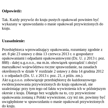
Odpowiedź:
Tak. Każdy przywóz do kraju pustych opakowań powinien być
wykazany w sprawozdaniu o masie opakowań przywiezionych do
kraju.
Uzasadnienie:
Przedsiębiorca wprowadzający opakowania, rozumiany zgodnie z
art. 8 pkt 23 ustawy z dnia 13 czerwca 2013 r. o gospodarce
opakowaniami i odpadami opakowaniowymi (Dz. U. z 2013 r. poz.
888) - dalej u.g.o.o.o., ma m.in. obowiązek sporządzić i złożyć
marszałkowi województwa roczne sprawozdanie, na zasadach
określonych w dziale V rozdziale 2 ustawy z dnia 14 grudnia 2012
r. o odpadach (Dz. U. z 2013 r. poz. 21, z późn. zm.).
Akt u.g.o.o.o. zobowiązuje przedsiębiorcę do każdorazowego
ewidencjonowania przywiezionych do kraju opakowań, nie
uzależniając przy tym tego od faktu wywiezienia ich w późniejszym
okresie z kraju. Dlatego bez względu na to, czy przywiezione
opakowania zostaną z Polski wywiezione, czy też nie, powinny być
uwzględnione w sprawozdaniu o masie opakowań przywiezionych
do kraju.