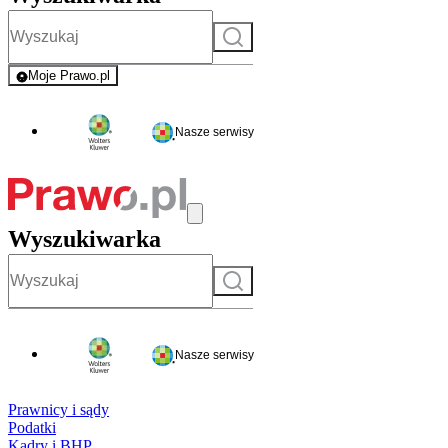
Szukaj
Moje Prawo.pl
- rejestracja i logowanie do serwisu
Nasze serwisy
Wyszukiwarka
Szukaj
Nasze serwisy
Prawnicy i sądy
Podatki
Kadry i BHP