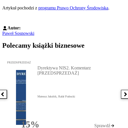
Artykuł pochodzi z
programu Prawo Ochrony Środowiska
.
Autor:
Paweł Sosnowski
Polecamy książki biznesowe
Przejdź do: Dyrektywa NIS2. Komentarz [PRZEDSPRZEDAŻ], Mateu
PRZEDSPRZEDAŻ
Dyrektywa NIS2. Komentarz
[PRZEDSPRZEDAŻ]
Poprzednia książka
N
Mateusz Jakubik, Rafał Prabucki
15%
Sprawdź