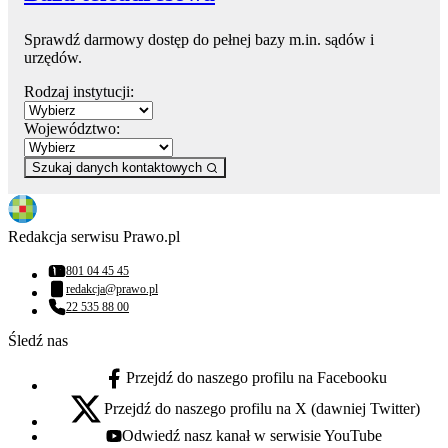
Sprawdź darmowy dostęp do pełnej bazy m.in. sądów i
urzędów.
Rodzaj instytucji:
Województwo:
Szukaj danych kontaktowych
Redakcja serwisu Prawo.pl
801 04 45 45
Numer telefonu:
redakcja@prawo.pl
Adres email:
22 535 88 00
Numer telefonu:
Śledź nas
Przejdź do naszego profilu na Facebooku
facebook - otwiera się w nowej karcie
Przejdź do naszego profilu na X (dawniej Twitter)
x - otwiera się w nowej karcie
Odwiedź nasz kanał w serwisie YouTube
youtube - otwiera się w nowej karcie