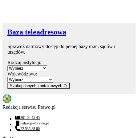
Baza teleadresowa
Sprawdź darmowy dostęp do pełnej bazy m.in. sądów i
urzędów.
Rodzaj instytucji:
Województwo:
Szukaj danych kontaktowych
Redakcja serwisu Prawo.pl
801 04 45 45
Numer telefonu:
redakcja@prawo.pl
Adres email:
22 535 88 00
Numer telefonu: