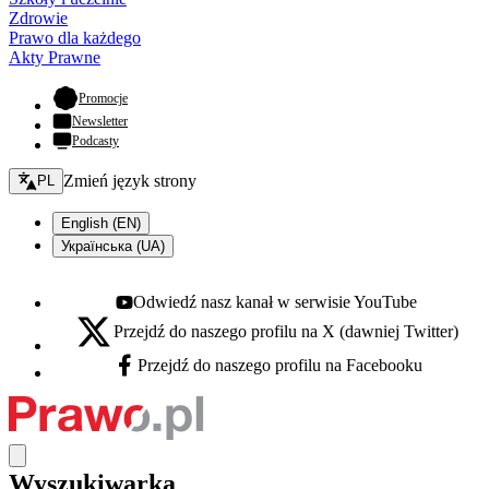
Zdrowie
Prawo dla każdego
Akty Prawne
- otwiera się w nowej karcie
Promocje
Newsletter
Podcasty
Zmień język - bieżący:
Zmień język strony
PL
English (EN)
Українська (UA)
Odwiedź nasz kanał w serwisie YouTube
Youtube - otwiera się w nowej karcie
Przejdź do naszego profilu na X (dawniej Twitter)
X - otwiera się w nowej karcie
Przejdź do naszego profilu na Facebooku
Facebook - otwiera się w nowej karcie
Wyszukiwarka