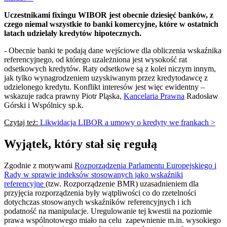
Uczestnikami fixingu WIBOR jest obecnie dziesięć banków, z
czego niemal wszystkie to banki komercyjne, które w ostatnich
latach udzielały kredytów hipotecznych.
- Obecnie banki te podają dane wejściowe dla obliczenia wskaźnika
referencyjnego, od którego uzależniona jest wysokość rat
odsetkowych kredytów. Raty odsetkowe są z kolei niczym innym,
jak tylko wynagrodzeniem uzyskiwanym przez kredytodawcę z
udzielonego kredytu. Konflikt interesów jest więc ewidentny –
wskazuje radca prawny Piotr Pląska,
Kancelaria Prawna
Radosław
Górski i Wspólnicy sp.k.
Czytaj też:
Likwidacja LIBOR a umowy o kredyty we frankach >
Wyjątek, który stał się regułą
Zgodnie z motywami
Rozporządzenia Parlamentu Europejskiego i
Rady w sprawie indeksów stosowanych jako wskaźniki
referencyjne
(tzw. Rozporządzenie BMR) uzasadnieniem dla
przyjęcia rozporządzenia były wątpliwości co do rzetelności
dotychczas stosowanych wskaźników referencyjnych i ich
podatność na manipulacje. Uregulowanie tej kwestii na poziomie
prawa wspólnotowego miało na celu zapewnienie m.in. wysokiego