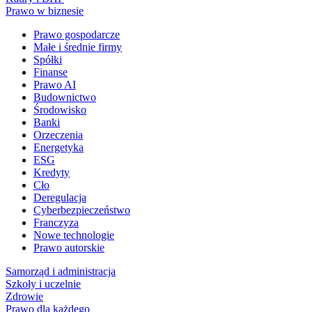
Prawo w biznesie
Prawo gospodarcze
Małe i średnie firmy
Spółki
Finanse
Prawo AI
Budownictwo
Środowisko
Banki
Orzeczenia
Energetyka
ESG
Kredyty
Cło
Deregulacja
Cyberbezpieczeństwo
Franczyza
Nowe technologie
Prawo autorskie
Samorząd i administracja
Szkoły i uczelnie
Zdrowie
Prawo dla każdego