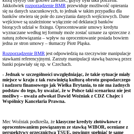
którą byłyby one gotowe zawrzeć, gdyby była taka potrzeba.
Jakkolwiek
rozporządzenie BMR
przewiduje możliwość opierania
się na danych szacunkowych, to jednak w takim przypadku dla
banków otwiera się pole do zawyżania danych wejściowych. Dane
wejściowe są uzależnione wyłącznie od deklaracji banków
biorących udział w fixingu. Oprocentowanie umowy kredytu
wyznaczane według tej formuły może zostać uznane za sprzeczne z
naturą zobowiązania – wpływ na oprocentowanie posiada bowiem
jedna ze stron umowy – tłumaczy Piotr Pląska.
Rozporządzenie BMR
jest odpowiedzią na rzeczywiste manipulacje
stawkami referencyjnymi. Zarzuty manipulacji stawką bazową przez
banki pojawiały się np. w Czechach.
- Jednak w szczególności uwzględniając, że takie sytuacje miały
miejsce w kraju z tak rozwiniętą kulturą obrotu gospodarczego
i nadzoru finansowego jak Wielka Brytania, to nie ma żadnych
podstaw do tego, by uważać, że w Polsce taki scenariusz nie jest
możliwy – uważa adwokat Dawid Woźniak z CDZ Chajec i
Wspólnicy Kancelaria Prawna.
Mec Woźniak podkreśla, że
klasyczne kredyty złotówkowe z
oprocentowaniem powiązanym ze stawką WIBOR, oceniane z
perspektywy orzecznictwa TSUE, powinny spełniać te same