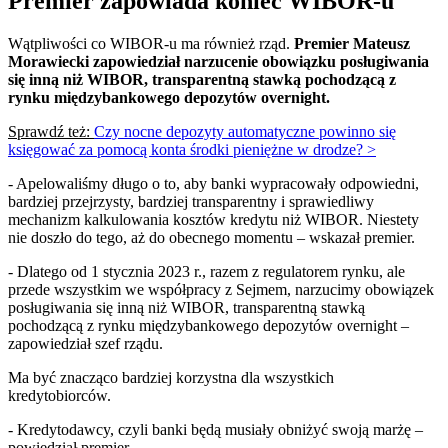
Premier zapowiada koniec WIBOR-u
Wątpliwości co WIBOR-u ma również rząd.
Premier Mateusz
Morawiecki zapowiedział narzucenie obowiązku posługiwania
się inną niż WIBOR, transparentną stawką pochodzącą z
rynku międzybankowego depozytów overnight.
Sprawdź też:
Czy nocne depozyty automatyczne powinno się
księgować za pomocą konta środki pieniężne w drodze? >
- Apelowaliśmy długo o to, aby banki wypracowały odpowiedni,
bardziej przejrzysty, bardziej transparentny i sprawiedliwy
mechanizm kalkulowania kosztów kredytu niż WIBOR. Niestety
nie doszło do tego, aż do obecnego momentu – wskazał premier.
- Dlatego od 1 stycznia 2023 r., razem z regulatorem rynku, ale
przede wszystkim we współpracy z Sejmem, narzucimy obowiązek
posługiwania się inną niż WIBOR, transparentną stawką
pochodzącą z rynku międzybankowego depozytów overnight –
zapowiedział szef rządu.
Ma być znacząco bardziej korzystna dla wszystkich
kredytobiorców.
- Kredytodawcy, czyli banki będą musiały obniżyć swoją marżę –
powiedział premier.