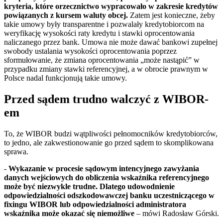
kryteria, które orzecznictwo wypracowało w zakresie kredytów
powiązanych z kursem waluty obcej.
Zatem jest konieczne, żeby
takie umowy były transparentne i pozwalały kredytobiorcom na
weryfikację wysokości raty kredytu i stawki oprocentowania
naliczanego przez bank. Umowa nie może dawać bankowi zupełnej
swobody ustalania wysokości oprocentowania poprzez
sformułowanie, że zmiana oprocentowania „może nastąpić” w
przypadku zmiany stawki referencyjnej, a w obrocie prawnym w
Polsce nadal funkcjonują takie umowy.
Przed sądem trudno walczyć z WIBOR-
em
To, że WIBOR budzi wątpliwości pełnomocników kredytobiorców,
to jedno, ale zakwestionowanie go przed sądem to skomplikowana
sprawa.
-
Wykazanie w procesie sądowym intencyjnego zawyżania
danych wejściowych do obliczenia wskaźnika referencyjnego
może być niezwykle trudne. Dlatego udowodnienie
odpowiedzialności odszkodowawczej banku uczestniczącego w
fixingu WIBOR lub odpowiedzialności administratora
wskaźnika może okazać się niemożliwe
– mówi Radosław Górski.