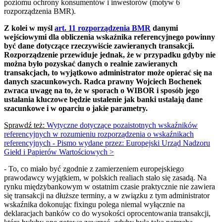
poziomu ochrony konsumentów i inwestorów (motyw 6
rozporządzenia BMR).
Z kolei w myśl
art. 11 rozporządzenia BMR
danymi
wejściowymi dla obliczenia wskaźnika referencyjnego powinny
być dane dotyczące rzeczywiście zawieranych transakcji.
Rozporządzenie przewiduje jednak, że w przypadku gdyby nie
można było pozyskać danych o realnie zawieranych
transakcjach, to wyjątkowo administrator może opierać się na
danych szacunkowych. Radca prawny Wojciech Bochenek
zwraca uwagę na to, że w sporach o WIBOR i sposób jego
ustalania kluczowe będzie ustalenie jak banki ustalają dane
szacunkowe i w oparciu o jakie parametry.
Sprawdź też:
Wytyczne dotyczące pozaistotnych wskaźników
referencyjnych w rozumieniu rozporządzenia o wskaźnikach
referencyjnych - Pismo wydane przez: Europejski Urząd Nadzoru
Giełd i Papierów Wartościowych >
- To, co miało być zgodnie z zamierzeniem europejskiego
prawodawcy wyjątkiem, w polskich realiach stało się zasadą. Na
rynku międzybankowym w ostatnim czasie praktycznie nie zawiera
się transakcji na dłuższe terminy, a w związku z tym administrator
wskaźnika dokonując fixingu polega niemal wyłącznie na
deklaracjach banków co do wysokości oprocentowania transakcji,