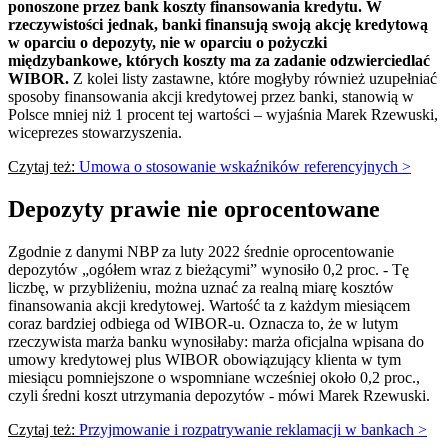
ponoszone przez bank koszty finansowania kredytu. W
rzeczywistości jednak, banki finansują swoją akcję kredytową
w oparciu o depozyty, nie w oparciu o pożyczki
międzybankowe, których koszty ma za zadanie odzwierciedlać
WIBOR.
Z kolei listy zastawne, które mogłyby również uzupełniać
sposoby finansowania akcji kredytowej przez banki, stanowią w
Polsce mniej niż 1 procent tej wartości – wyjaśnia Marek Rzewuski,
wiceprezes stowarzyszenia.
Czytaj też:
Umowa o stosowanie wskaźników referencyjnych >
Depozyty prawie nie oprocentowane
Zgodnie z danymi NBP za luty 2022 średnie oprocentowanie
depozytów „ogółem wraz z bieżącymi” wynosiło 0,2 proc. - Tę
liczbę, w przybliżeniu, można uznać za realną miarę kosztów
finansowania akcji kredytowej. Wartość ta z każdym miesiącem
coraz bardziej odbiega od WIBOR-u. Oznacza to, że w lutym
rzeczywista marża banku wynosiłaby: marża oficjalna wpisana do
umowy kredytowej plus WIBOR obowiązujący klienta w tym
miesiącu pomniejszone o wspomniane wcześniej około 0,2 proc.,
czyli średni koszt utrzymania depozytów - mówi Marek Rzewuski.
Czytaj też:
Przyjmowanie i rozpatrywanie reklamacji w bankach >