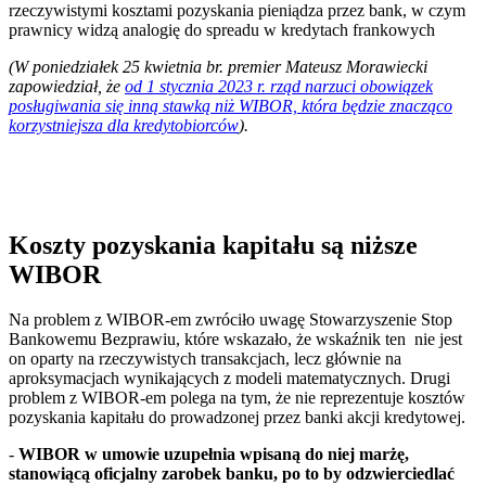
rzeczywistymi kosztami pozyskania pieniądza przez bank, w czym
prawnicy widzą analogię do spreadu w kredytach frankowych
(W poniedziałek 25 kwietnia br. premier Mateusz Morawiecki
zapowiedział, że
od 1 stycznia 2023 r. rząd narzuci obowiązek
posługiwania się inną stawką niż WIBOR, która będzie znacząco
korzystniejsza dla kredytobiorców
).
Koszty pozyskania kapitału są niższe
WIBOR
Na problem z WIBOR-em zwróciło uwagę Stowarzyszenie Stop
Bankowemu Bezprawiu, które wskazało, że wskaźnik ten nie jest
on oparty na rzeczywistych transakcjach, lecz głównie na
aproksymacjach wynikających z modeli matematycznych. Drugi
problem z WIBOR-em polega na tym, że nie reprezentuje kosztów
pozyskania kapitału do prowadzonej przez banki akcji kredytowej.
-
WIBOR w umowie uzupełnia wpisaną do niej marżę,
stanowiącą oficjalny zarobek banku, po to by odzwierciedlać