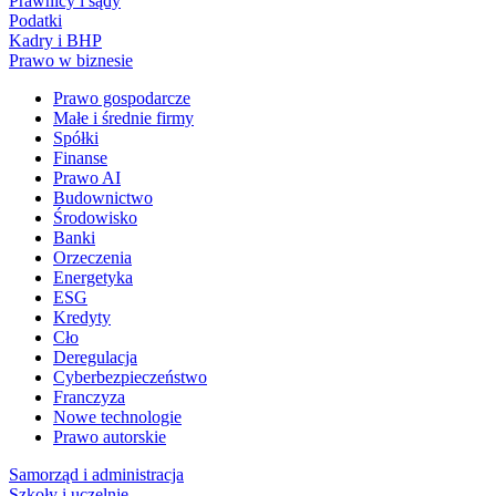
Prawnicy i sądy
Podatki
Kadry i BHP
Prawo w biznesie
Prawo gospodarcze
Małe i średnie firmy
Spółki
Finanse
Prawo AI
Budownictwo
Środowisko
Banki
Orzeczenia
Energetyka
ESG
Kredyty
Cło
Deregulacja
Cyberbezpieczeństwo
Franczyza
Nowe technologie
Prawo autorskie
Samorząd i administracja
Szkoły i uczelnie