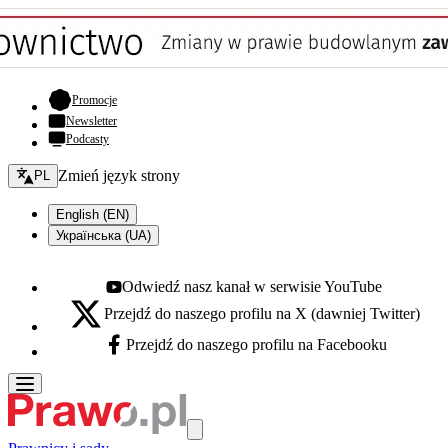
- otwiera się w nowej karcie
Promocje
Newsletter
Podcasty
Zmień język - bieżący:
Zmień język strony
PL
English (EN)
Українська (UA)
Odwiedź nasz kanał w serwisie YouTube
Youtube - otwiera się w nowej karcie
Przejdź do naszego profilu na X (dawniej Twitter)
X - otwiera się w nowej karcie
Przejdź do naszego profilu na Facebooku
Facebook - otwiera się w nowej karcie