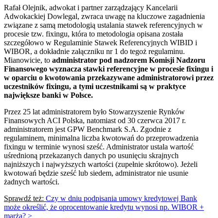
Rafał Olejnik, adwokat i partner zarządzający Kancelarii
Adwokackiej Dowlegal, zwraca uwagę na kluczowe zagadnienia
związane z samą metodologią ustalania stawek referencyjnych w
procesie tzw. fixingu, która to metodologia opisana została
szczegółowo w Regulaminie Stawek Referencyjnych WIBID i
WIBOR, a dokładnie załączniku nr 1 do tegoż regulaminu.
Mianowicie, to
administrator pod nadzorem Komisji Nadzoru
Finansowego wyznacza stawki referencyjne w procesie fixingu i
w oparciu o kwotowania przekazywane administratorowi przez
uczestników fixingu, a tymi uczestnikami są w praktyce
największe banki w Polsce.
Przez 25 lat administratorem było Stowarzyszenie Rynków
Finansowych ACI Polska, natomiast od 30 czerwca 2017 r.
administratorem jest GPW Benchmark S.A. Zgodnie z
regulaminem, minimalna liczba kwotowań do przeprowadzenia
fixingu w terminie wynosi sześć. Administrator ustala wartość
uśrednioną przekazanych danych po usunięciu skrajnych
najniższych i najwyższych wartości (zupełnie skrótowo). Jeżeli
kwotowań będzie sześć lub siedem, administrator nie usunie
żadnych wartości.
Sprawdź też:
Czy w dniu podpisania umowy kredytowej Bank
może określić, że oprocentowanie kredytu wynosi np. WIBOR +
marża? >