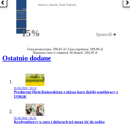
Poprzednia książka
N
Mateusz Jakubik, Rafał Prabucki
15%
Sprawdź
Rabatu
Cena promocyjna: 296,65 zł |
Cena regularna: 349,00 zł
Najniższa cena w ostatnich 30 dniach: 244,30 zł
Ostatnio dodane
05.08.2026 | 10:14
Przejdź do artykułu:
Producent Oleju Kujawskiego z niższą karą dzięki współpracy z
UOKiK
05.08.2026 | 05:31
Przejdź do artykułu:
Kredytobiorcy w euro i dolarach też mogą iść do sądów