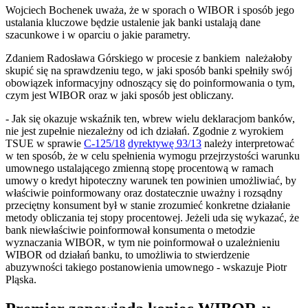
Wojciech Bochenek uważa, że w sporach o WIBOR i sposób jego
ustalania kluczowe będzie ustalenie jak banki ustalają dane
szacunkowe i w oparciu o jakie parametry.
Zdaniem Radosława Górskiego w procesie z bankiem należałoby
skupić się na sprawdzeniu tego, w jaki sposób banki spełniły swój
obowiązek informacyjny odnoszący się do poinformowania o tym,
czym jest WIBOR oraz w jaki sposób jest obliczany.
- Jak się okazuje wskaźnik ten, wbrew wielu deklaracjom banków,
nie jest zupełnie niezależny od ich działań. Zgodnie z wyrokiem
TSUE w sprawie
C-125/18
dyrektywę 93/13
należy interpretować
w ten sposób, że w celu spełnienia wymogu przejrzystości warunku
umownego ustalającego zmienną stopę procentową w ramach
umowy o kredyt hipoteczny warunek ten powinien umożliwiać, by
właściwie poinformowany oraz dostatecznie uważny i rozsądny
przeciętny konsument był w stanie zrozumieć konkretne działanie
metody obliczania tej stopy procentowej. Jeżeli uda się wykazać, że
bank niewłaściwie poinformował konsumenta o metodzie
wyznaczania WIBOR, w tym nie poinformował o uzależnieniu
WIBOR od działań banku, to umożliwia to stwierdzenie
abuzywności takiego postanowienia umownego - wskazuje Piotr
Pląska.