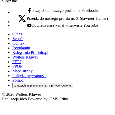
Śledź nas
Przejdź do naszego profilu na Facebooku
facebook - otwiera się w nowej karcie
Przejdź do naszego profilu na X (dawniej Twitter)
x - otwiera się w nowej karcie
Odwiedź nasz kanał w serwisie YouTube
youtube - otwiera się w nowej karcie
O nas
Zespół
Kontakt
Regulamin
Księgarnia Profinfo.pl
Wolters Kluwer
FEPI
FPOP
Mapa strony
Polityka prywatności
Pomoc
Zarządzaj preferencjami plików cookie
© 2026 Wolters Kluwer
Realizacja Ideo Powered by:
CMS Edito