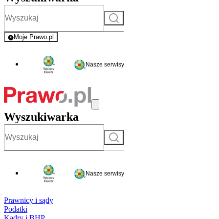
Szukaj
Moje Prawo.pl
- rejestracja i logowanie do serwisu
Nasze serwisy
Wyszukiwarka
Szukaj
Nasze serwisy
Prawnicy i sądy
Podatki
Kadry i BHP