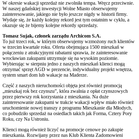
W okresie wakacji sprzedaż nie zwolniła tempa. Wręcz przeciwnie.
W naszej gdańskiej inwestycji Wolne Miasto obserwujemy
zainteresowanie, jakiego nie było jeszcze nigdy w historii firmy.
Wydaje się, że każdy kolejny rekord jest tym ostatnim w cyklu, a
okazuje się że bijemy kolejne rekordy sprzedaży.
Tomasz Sujak, członek zarządu Archicom S.A.
To już trzeci rok, w którym obserwujemy wzmożony ruch klientów
w trzecim kwartale roku. Oferta obejmująca 1500 mieszkań w
połączeniu z atrakcyjnymi rabatami sprawia, że zainteresowanie
wrocławian zakupami utrzymuje się na wysokim poziomie.
Wybierając w sierpniu jedno z naszych mieszkań klienci mogą
otrzymać sprzęt AGD w prezencie, indywidualny projekt wnętrza,
system smart dom lub wakacje na Maderze.
Część z naszych nieruchomości objęta jest również promocją
„mieszkaj rok bez czynszu”, która zwalnia z opłat czynszowych
przez pierwszy rok korzystania z mieszkania. Na duże
zainteresowanie zakupami w trakcie wakacji wpływ miało również
uruchomienie nowej transzy z programu Mieszkanie dla Młodych,
co pobudziło sprzedaż na osiedlach takich jak Forma, Cztery Pory
Roku, czy Na Ustroniu.
Klienci mogą również liczyć na promocje cenowe po zakupie
mieszkania. Rozwijany przez nas Klub Klienta Zadomowieni