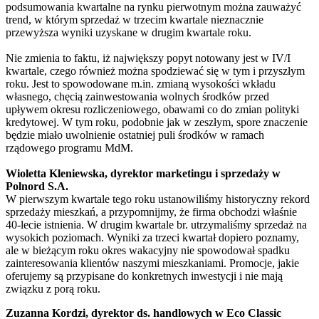
podsumowania kwartalne na rynku pierwotnym można zauważyć
trend, w którym sprzedaż w trzecim kwartale nieznacznie
przewyższa wyniki uzyskane w drugim kwartale roku.
Nie zmienia to faktu, iż największy popyt notowany jest w IV/I
kwartale, czego również można spodziewać się w tym i przyszłym
roku. Jest to spowodowane m.in. zmianą wysokości wkładu
własnego, chęcią zainwestowania wolnych środków przed
upływem okresu rozliczeniowego, obawami co do zmian polityki
kredytowej. W tym roku, podobnie jak w zeszłym, spore znaczenie
będzie miało uwolnienie ostatniej puli środków w ramach
rządowego programu MdM.
Wioletta Kleniewska, dyrektor marketingu i sprzedaży w
Polnord S.A.
W pierwszym kwartale tego roku ustanowiliśmy historyczny rekord
sprzedaży mieszkań, a przypomnijmy, że firma obchodzi właśnie
40-lecie istnienia. W drugim kwartale br. utrzymaliśmy sprzedaż na
wysokich poziomach. Wyniki za trzeci kwartał dopiero poznamy,
ale w bieżącym roku okres wakacyjny nie spowodował spadku
zainteresowania klientów naszymi mieszkaniami. Promocje, jakie
oferujemy są przypisane do konkretnych inwestycji i nie mają
związku z porą roku.
Zuzanna Kordzi, dyrektor ds. handlowych w Eco Classic