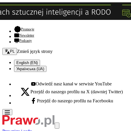
- otwiera się w nowej karcie
Promocje
Newsletter
Podcasty
Zmień język - bieżący:
Zmień język strony
PL
English (EN)
Українська (UA)
Odwiedź nasz kanał w serwisie YouTube
Youtube - otwiera się w nowej karcie
Przejdź do naszego profilu na X (dawniej Twitter)
X - otwiera się w nowej karcie
Przejdź do naszego profilu na Facebooku
Facebook - otwiera się w nowej karcie