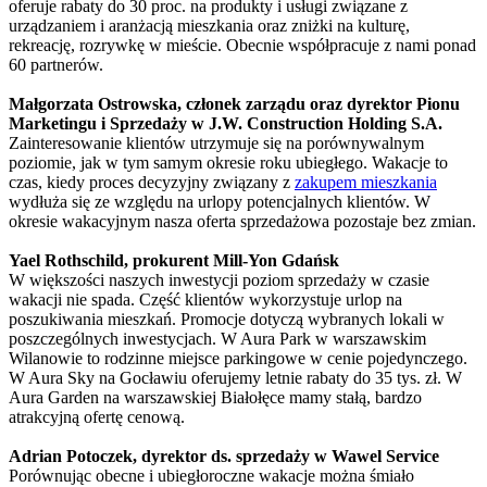
oferuje rabaty do 30 proc. na produkty i usługi związane z
urządzaniem i aranżacją mieszkania oraz zniżki na kulturę,
rekreację, rozrywkę w mieście. Obecnie współpracuje z nami ponad
60 partnerów.
Małgorzata Ostrowska, członek zarządu oraz dyrektor Pionu
Marketingu i Sprzedaży w J.W. Construction Holding S.A.
Zainteresowanie klientów utrzymuje się na porównywalnym
poziomie, jak w tym samym okresie roku ubiegłego. Wakacje to
czas, kiedy proces decyzyjny związany z
zakupem mieszkania
wydłuża się ze względu na urlopy potencjalnych klientów. W
okresie wakacyjnym nasza oferta sprzedażowa pozostaje bez zmian.
Yael Rothschild, prokurent Mill-Yon Gdańsk
W większości naszych inwestycji poziom sprzedaży w czasie
wakacji nie spada. Część klientów wykorzystuje urlop na
poszukiwania mieszkań. Promocje dotyczą wybranych lokali w
poszczególnych inwestycjach. W Aura Park w warszawskim
Wilanowie to rodzinne miejsce parkingowe w cenie pojedynczego.
W Aura Sky na Gocławiu oferujemy letnie rabaty do 35 tys. zł. W
Aura Garden na warszawskiej Białołęce mamy stałą, bardzo
atrakcyjną ofertę cenową.
Adrian Potoczek, dyrektor ds. sprzedaży w Wawel Service
Porównując obecne i ubiegłoroczne wakacje można śmiało