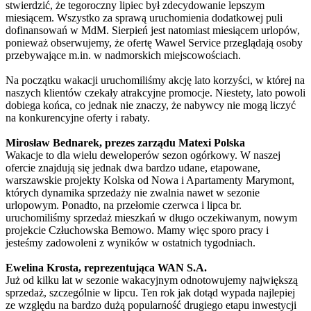
stwierdzić, że tegoroczny lipiec był zdecydowanie lepszym
miesiącem. Wszystko za sprawą uruchomienia dodatkowej puli
dofinansowań w MdM. Sierpień jest natomiast miesiącem urlopów,
ponieważ obserwujemy, że ofertę Wawel Service przeglądają osoby
przebywające m.in. w nadmorskich miejscowościach.
Na początku wakacji uruchomiliśmy akcję lato korzyści, w której na
naszych klientów czekały atrakcyjne promocje. Niestety, lato powoli
dobiega końca, co jednak nie znaczy, że nabywcy nie mogą liczyć
na konkurencyjne oferty i rabaty.
Mirosław Bednarek, prezes zarządu Matexi Polska
Wakacje to dla wielu deweloperów sezon ogórkowy. W naszej
ofercie znajdują się jednak dwa bardzo udane, etapowane,
warszawskie projekty Kolska od Nowa i Apartamenty Marymont,
których dynamika sprzedaży nie zwalnia nawet w sezonie
urlopowym. Ponadto, na przełomie czerwca i lipca br.
uruchomiliśmy sprzedaż mieszkań w długo oczekiwanym, nowym
projekcie Człuchowska Bemowo. Mamy więc sporo pracy i
jesteśmy zadowoleni z wyników w ostatnich tygodniach.
Ewelina Krosta, reprezentująca WAN S.A.
Już od kilku lat w sezonie wakacyjnym odnotowujemy największą
sprzedaż, szczególnie w lipcu. Ten rok jak dotąd wypada najlepiej
ze względu na bardzo dużą popularność drugiego etapu inwestycji