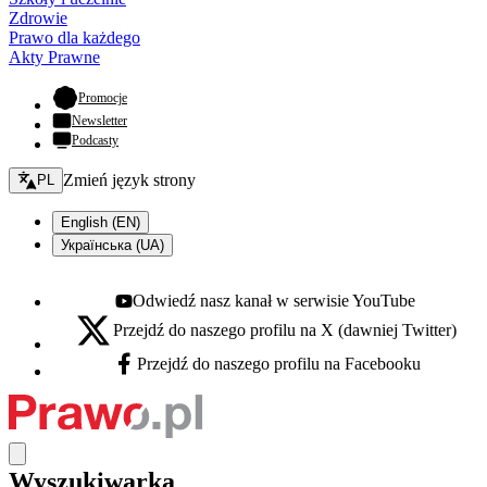
Zdrowie
Prawo dla każdego
Akty Prawne
- otwiera się w nowej karcie
Promocje
Newsletter
Podcasty
Zmień język - bieżący:
Zmień język strony
PL
English (EN)
Українська (UA)
Odwiedź nasz kanał w serwisie YouTube
Youtube - otwiera się w nowej karcie
Przejdź do naszego profilu na X (dawniej Twitter)
X - otwiera się w nowej karcie
Przejdź do naszego profilu na Facebooku
Facebook - otwiera się w nowej karcie
Wyszukiwarka