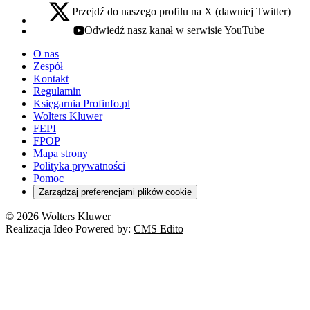
Przejdź do naszego profilu na X (dawniej Twitter)
x - otwiera się w nowej karcie
Odwiedź nasz kanał w serwisie YouTube
youtube - otwiera się w nowej karcie
O nas
Zespół
Kontakt
Regulamin
Księgarnia Profinfo.pl
Wolters Kluwer
FEPI
FPOP
Mapa strony
Polityka prywatności
Pomoc
Zarządzaj preferencjami plików cookie
© 2026 Wolters Kluwer
Realizacja Ideo Powered by:
CMS Edito