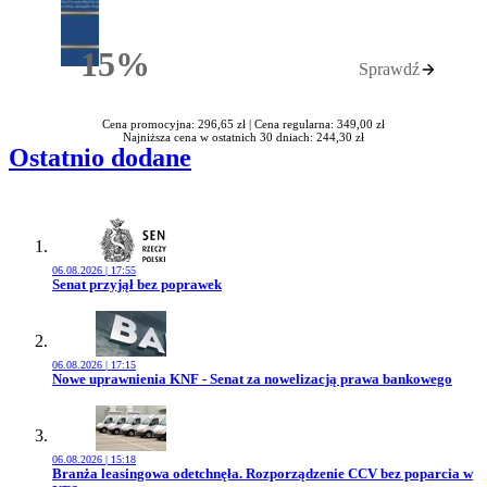
15%
Sprawdź
Rabatu
Cena promocyjna: 296,65 zł |
Cena regularna: 349,00 zł
Najniższa cena w ostatnich 30 dniach: 244,30 zł
Ostatnio dodane
06.08.2026 | 17:55
Przejdź do artykułu:
Senat przyjął bez poprawek
06.08.2026 | 17:15
Przejdź do artykułu:
Nowe uprawnienia KNF - Senat za nowelizacją prawa bankowego
06.08.2026 | 15:18
Przejdź do artykułu:
Branża leasingowa odetchnęła. Rozporządzenie CCV bez poparcia w