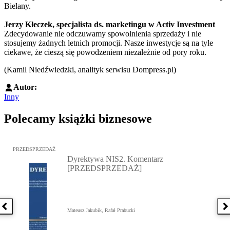
Bielany.
Jerzy Kłeczek, specjalista ds. marketingu w Activ Investment
Zdecydowanie nie odczuwamy spowolnienia sprzedaży i nie
stosujemy żadnych letnich promocji. Nasze inwestycje są na tyle
ciekawe, że cieszą się powodzeniem niezależnie od pory roku.
(Kamil Niedźwiedzki, analityk serwisu Dompress.pl)
Autor:
Inny
Polecamy książki biznesowe
Przejdź do: Dyrektywa NIS2. Komentarz [PRZEDSPRZEDAŻ], Mateu
PRZEDSPRZEDAŻ
Dyrektywa NIS2. Komentarz
[PRZEDSPRZEDAŻ]
Poprzednia książka
N
Mateusz Jakubik, Rafał Prabucki