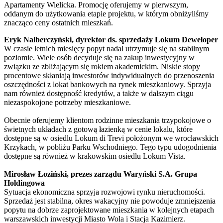
Apartamenty Wielicka. Promocję oferujemy w pierwszym,
oddanym do użytkowania etapie projektu, w którym obniżyliśmy
znacząco ceny ostatnich mieszkań.
Eryk Nalberczyński, dyrektor ds. sprzedaży Lokum Deweloper
W czasie letnich miesięcy popyt nadal utrzymuje się na stabilnym
poziomie. Wiele osób decyduje się na zakup inwestycyjny w
związku ze zbliżającym się rokiem akademickim. Niskie stopy
procentowe skłaniają inwestorów indywidualnych do przenoszenia
oszczędności z lokat bankowych na rynek mieszkaniowy. Sprzyja
nam również dostępność kredytów, a także w dalszym ciągu
niezaspokojone potrzeby mieszkaniowe.
Obecnie oferujemy klientom rodzinne mieszkania trzypokojowe o
świetnych układach z gotową łazienką w cenie lokalu, które
dostępne są w osiedlu Lokum di Trevi położonym we wrocławskich
Krzykach, w pobliżu Parku Wschodniego. Tego typu udogodnienia
dostępne są również w krakowskim osiedlu Lokum Vista.
Mirosław Łoziński, prezes zarządu Waryński S.A. Grupa
Holdingowa
Sytuacja ekonomiczna sprzyja rozwojowi rynku nieruchomości.
Sprzedaż jest stabilna, okres wakacyjny nie powoduje zmniejszenia
popytu na dobrze zaprojektowane mieszkania w kolejnych etapach
warszawskich inwestycji Miasto Wola i Stacja Kazimierz.