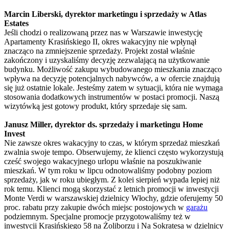
Marcin Liberski, dyrektor marketingu i sprzedaży w Atlas
Estates
Jeśli chodzi o realizowaną przez nas w Warszawie inwestycję
Apartamenty Krasińskiego II, okres wakacyjny nie wpłynął
znacząco na zmniejszenie sprzedaży. Projekt został właśnie
zakończony i uzyskaliśmy decyzję zezwalającą na użytkowanie
budynku. Możliwość zakupu wybudowanego mieszkania znacząco
wpływa na decyzję potencjalnych nabywców, a w ofercie znajdują
się już ostatnie lokale. Jesteśmy zatem w sytuacji, która nie wymaga
stosowania dodatkowych instrumentów w postaci promocji. Naszą
wizytówką jest gotowy produkt, który sprzedaje się sam.
Janusz Miller, dyrektor ds. sprzedaży i marketingu Home
Invest
Nie zawsze okres wakacyjny to czas, w którym sprzedaż mieszkań
zwalnia swoje tempo. Obserwujemy, że klienci często wykorzystują
cześć swojego wakacyjnego urlopu właśnie na poszukiwanie
mieszkań. W tym roku w lipcu odnotowaliśmy podobny poziom
sprzedaży, jak w roku ubiegłym. Z kolei sierpień wypada lepiej niż
rok temu. Klienci mogą skorzystać z letnich promocji w inwestycji
Monte Verdi w warszawskiej dzielnicy Włochy, gdzie oferujemy 50
proc. rabatu przy zakupie dwóch miejsc postojowych w
garażu
podziemnym. Specjalne promocje przygotowaliśmy też w
inwestycji Krasińskiego 58 na Żoliborzu i Na Sokratesa w dzielnicy