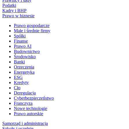
Prawnicy i sądy
Podatki
Kadry i BHP
Prawo w biznesie
Prawo gospodarcze
Małe i średnie firmy
Spółki
Finanse
Prawo AI
Budownictwo
Środowisko
Banki
Orzeczenia
Energetyka
ESG
Kredyty
Cło
Deregulacja
Cyberbezpieczeństwo
Franczyza
Nowe technologie
Prawo autorskie
Samorząd i administracja
Szkoły i uczelnie