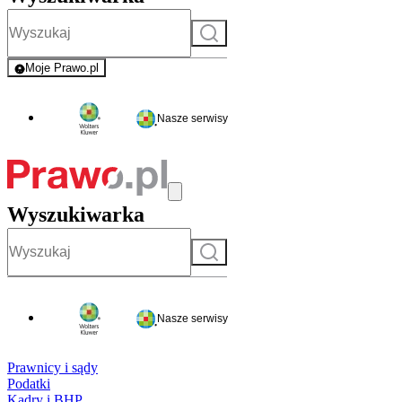
Szukaj
Moje Prawo.pl
- rejestracja i logowanie do serwisu
Nasze serwisy
Wyszukiwarka
Szukaj
Nasze serwisy
Prawnicy i sądy
Podatki
Kadry i BHP