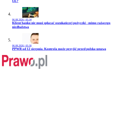
UE?
06.08.2026 | 05:34
Przejdź do artykułu:
Klient banku nie musi spłacać oszukańczej pożyczki - mimo rażącego
niedbalstwa
06.08.2026 | 05:30
Przejdź do artykułu:
PPWR od 12 sierpnia. Kontrola może przyjść przed polską ustawą