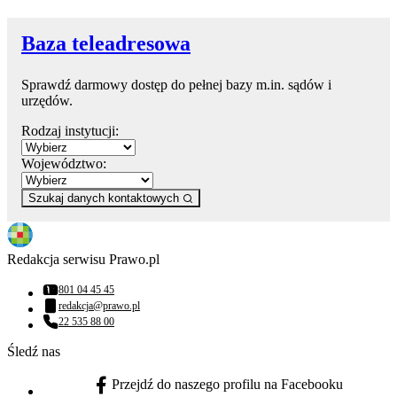
Baza teleadresowa
Sprawdź darmowy dostęp do pełnej bazy m.in. sądów i
urzędów.
Rodzaj instytucji:
Województwo:
Szukaj danych kontaktowych
Redakcja serwisu Prawo.pl
801 04 45 45
Numer telefonu:
redakcja@prawo.pl
Adres email:
22 535 88 00
Numer telefonu:
Śledź nas
Przejdź do naszego profilu na Facebooku
facebook - otwiera się w nowej karcie