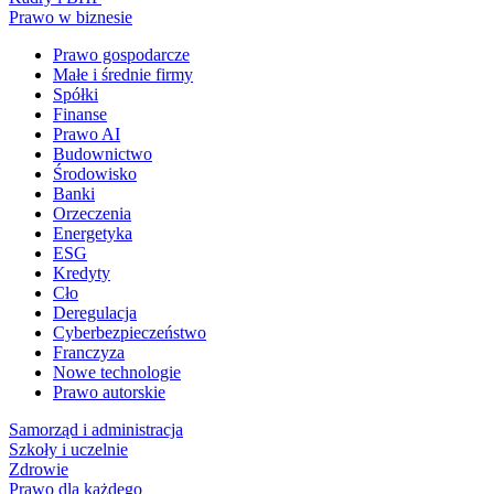
Prawo w biznesie
Prawo gospodarcze
Małe i średnie firmy
Spółki
Finanse
Prawo AI
Budownictwo
Środowisko
Banki
Orzeczenia
Energetyka
ESG
Kredyty
Cło
Deregulacja
Cyberbezpieczeństwo
Franczyza
Nowe technologie
Prawo autorskie
Samorząd i administracja
Szkoły i uczelnie
Zdrowie
Prawo dla każdego