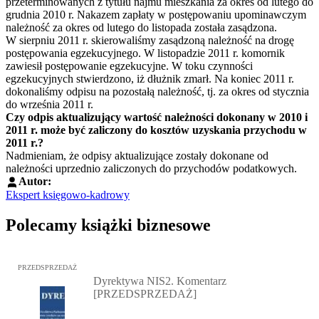
przeterminowanych z tytułu najmu mieszkania za okres od lutego do
grudnia 2010 r. Nakazem zapłaty w postępowaniu upominawczym
należność za okres od lutego do listopada została zasądzona.
W sierpniu 2011 r. skierowaliśmy zasądzoną należność na drogę
postępowania egzekucyjnego. W listopadzie 2011 r. komornik
zawiesił postępowanie egzekucyjne. W toku czynności
egzekucyjnych stwierdzono, iż dłużnik zmarł. Na koniec 2011 r.
dokonaliśmy odpisu na pozostałą należność, tj. za okres od stycznia
do września 2011 r.
Czy odpis aktualizujący wartość należności dokonany w 2010 i
2011 r. może być zaliczony do kosztów uzyskania przychodu w
2011 r.?
Nadmieniam, że odpisy aktualizujące zostały dokonane od
należności uprzednio zaliczonych do przychodów podatkowych.
Autor:
Ekspert księgowo-kadrowy
Polecamy książki biznesowe
Przejdź do: Dyrektywa NIS2. Komentarz [PRZEDSPRZEDAŻ], Mateu
PRZEDSPRZEDAŻ
Dyrektywa NIS2. Komentarz
[PRZEDSPRZEDAŻ]