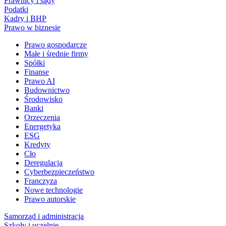
Prawnicy i sądy
Podatki
Kadry i BHP
Prawo w biznesie
Prawo gospodarcze
Małe i średnie firmy
Spółki
Finanse
Prawo AI
Budownictwo
Środowisko
Banki
Orzeczenia
Energetyka
ESG
Kredyty
Cło
Deregulacja
Cyberbezpieczeństwo
Franczyza
Nowe technologie
Prawo autorskie
Samorząd i administracja
Szkoły i uczelnie