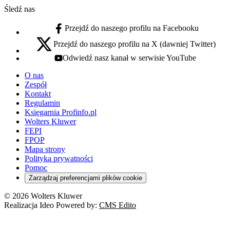
Śledź nas
Przejdź do naszego profilu na Facebooku
facebook - otwiera się w nowej karcie
Przejdź do naszego profilu na X (dawniej Twitter)
x - otwiera się w nowej karcie
Odwiedź nasz kanał w serwisie YouTube
youtube - otwiera się w nowej karcie
O nas
Zespół
Kontakt
Regulamin
Księgarnia Profinfo.pl
Wolters Kluwer
FEPI
FPOP
Mapa strony
Polityka prywatności
Pomoc
Zarządzaj preferencjami plików cookie
© 2026 Wolters Kluwer
Realizacja Ideo Powered by:
CMS Edito