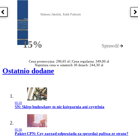
Poprzednia książka
N
Mateusz Jakubik, Rafał Prabucki
15%
Sprawdź
Rabatu
Cena promocyjna: 296,65 zł |
Cena regularna: 349,00 zł
Najniższa cena w ostatnich 30 dniach: 244,30 zł
Ostatnio dodane
05:33
Przejdź do artykułu:
SN: Sklep budowlany to nie księgarnia ani czytelnia
05:30
Przejdź do artykułu:
Pakiet CPN: Czy zarząd odpowiada za sprzedaż paliwa ze stratą?