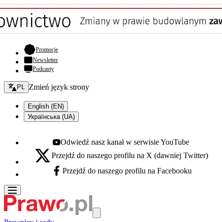
- otwiera się w nowej karcie
Promocje
Newsletter
Podcasty
Zmień język - bieżący:
Zmień język strony
PL
English (EN)
Українська (UA)
Odwiedź nasz kanał w serwisie YouTube
Youtube - otwiera się w nowej karcie
Przejdź do naszego profilu na X (dawniej Twitter)
X - otwiera się w nowej karcie
Przejdź do naszego profilu na Facebooku
Facebook - otwiera się w nowej karcie