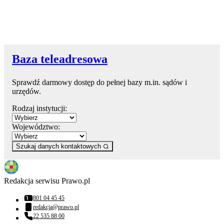
Baza teleadresowa
Sprawdź darmowy dostęp do pełnej bazy m.in. sądów i
urzędów.
Rodzaj instytucji:
Województwo:
Szukaj danych kontaktowych
Redakcja serwisu Prawo.pl
801 04 45 45
Numer telefonu:
redakcja@prawo.pl
Adres email:
22 535 88 00
Numer telefonu: