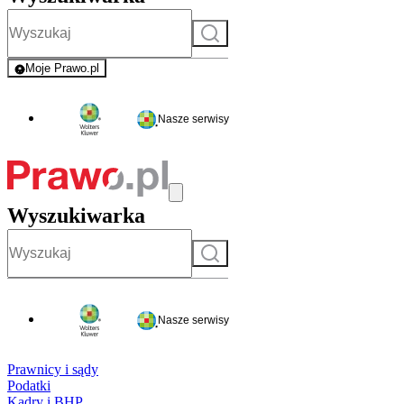
Szukaj
Moje Prawo.pl
- rejestracja i logowanie do serwisu
Nasze serwisy
Wyszukiwarka
Szukaj
Nasze serwisy
Prawnicy i sądy
Podatki
Kadry i BHP