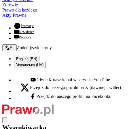
Zdrowie
Prawo dla każdego
Akty Prawne
- otwiera się w nowej karcie
Promocje
Newsletter
Podcasty
Zmień język - bieżący:
Zmień język strony
PL
English (EN)
Українська (UA)
Odwiedź nasz kanał w serwisie YouTube
Youtube - otwiera się w nowej karcie
Przejdź do naszego profilu na X (dawniej Twitter)
X - otwiera się w nowej karcie
Przejdź do naszego profilu na Facebooku
Facebook - otwiera się w nowej karcie
Wyszukiwarka