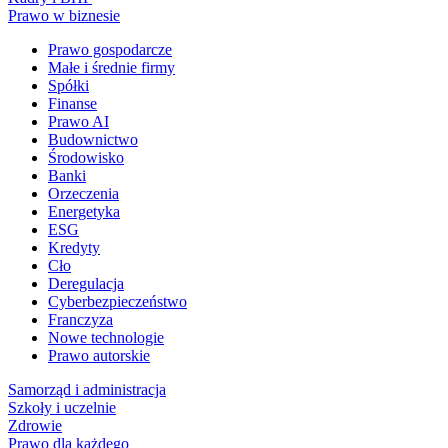
Prawo w biznesie
Prawo gospodarcze
Małe i średnie firmy
Spółki
Finanse
Prawo AI
Budownictwo
Środowisko
Banki
Orzeczenia
Energetyka
ESG
Kredyty
Cło
Deregulacja
Cyberbezpieczeństwo
Franczyza
Nowe technologie
Prawo autorskie
Samorząd i administracja
Szkoły i uczelnie
Zdrowie
Prawo dla każdego