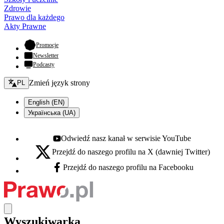
Zdrowie
Prawo dla każdego
Akty Prawne
- otwiera się w nowej karcie
Promocje
Newsletter
Podcasty
Zmień język - bieżący:
Zmień język strony
PL
English (EN)
Українська (UA)
Odwiedź nasz kanał w serwisie YouTube
Youtube - otwiera się w nowej karcie
Przejdź do naszego profilu na X (dawniej Twitter)
X - otwiera się w nowej karcie
Przejdź do naszego profilu na Facebooku
Facebook - otwiera się w nowej karcie
Wyszukiwarka