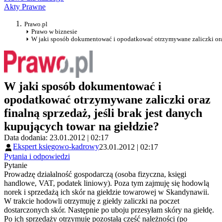
Akty Prawne
Prawo.pl
Prawo w biznesie
W jaki sposób dokumentować i opodatkować otrzymywane zaliczki oraz f
W jaki sposób dokumentować i
opodatkować otrzymywane zaliczki oraz
finalną sprzedaż, jeśli brak jest danych
kupujących towar na giełdzie?
Data dodania: 23.01.2012 | 02:17
Ekspert księgowo-kadrowy
23.01.2012 | 02:17
Pytania i odpowiedzi
Pytanie
Prowadzę działalność gospodarczą (osoba fizyczna, księgi
handlowe, VAT, podatek liniowy). Poza tym zajmuję się hodowlą
norek i sprzedażą ich skór na giełdzie towarowej w Skandynawii.
W trakcie hodowli otrzymuję z giełdy zaliczki na poczet
dostarczonych skór. Następnie po uboju przesyłam skóry na giełdę.
Po ich sprzedaży otrzymuję pozostałą część należności (po