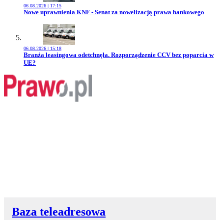
06.08.2026 | 17:15
Przejdź do artykułu:
Nowe uprawnienia KNF - Senat za nowelizacją prawa bankowego
06.08.2026 | 15:18
Przejdź do artykułu:
Branża leasingowa odetchnęła. Rozporządzenie CCV bez poparcia w
UE?
Baza teleadresowa