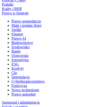
Prawnicy i sądy
Podatki
Kadry i BHP
Prawo w biznesie
Prawo gospodarcze
Małe i średnie firmy
Spółki
Finanse
Prawo AI
Budownictwo
Środowisko
Banki
Orzeczenia
Energetyka
ESG
Kredyty
Cło
Deregulacja
Cyberbezpieczeństwo
Franczyza
Nowe technologie
Prawo autorskie
Samorząd i administracja
Szkoły i uczelnie