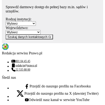
Sprawdź darmowy dostęp do pełnej bazy m.in. sądów i
urzędów.
Rodzaj instytucji:
Województwo:
Szukaj danych kontaktowych
Redakcja serwisu Prawo.pl
801 04 45 45
Numer telefonu:
redakcja@prawo.pl
Adres email:
22 535 88 00
Numer telefonu:
Śledź nas
Przejdź do naszego profilu na Facebooku
facebook - otwiera się w nowej karcie
Przejdź do naszego profilu na X (dawniej Twitter)
x - otwiera się w nowej karcie
Odwiedź nasz kanał w serwisie YouTube
youtube - otwiera się w nowej karcie