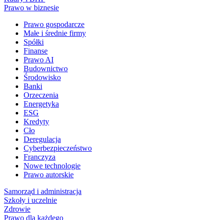
Prawo w biznesie
Prawo gospodarcze
Małe i średnie firmy
Spółki
Finanse
Prawo AI
Budownictwo
Środowisko
Banki
Orzeczenia
Energetyka
ESG
Kredyty
Cło
Deregulacja
Cyberbezpieczeństwo
Franczyza
Nowe technologie
Prawo autorskie
Samorząd i administracja
Szkoły i uczelnie
Zdrowie
Prawo dla każdego