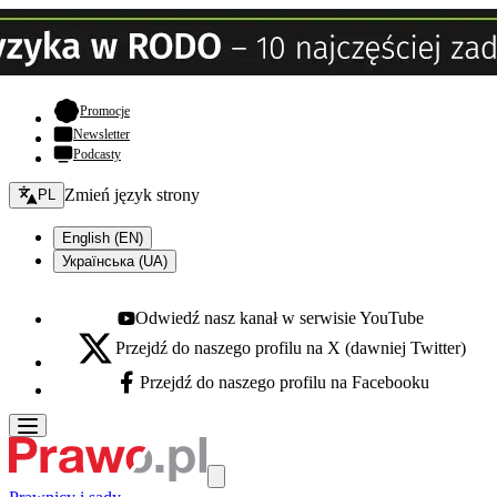
- otwiera się w nowej karcie
Promocje
Newsletter
Podcasty
Zmień język - bieżący:
Zmień język strony
PL
English (EN)
Українська (UA)
Odwiedź nasz kanał w serwisie YouTube
Youtube - otwiera się w nowej karcie
Przejdź do naszego profilu na X (dawniej Twitter)
X - otwiera się w nowej karcie
Przejdź do naszego profilu na Facebooku
Facebook - otwiera się w nowej karcie