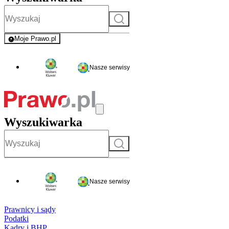
Szukaj
Moje Prawo.pl
- rejestracja i logowanie do serwisu
Nasze serwisy
Wyszukiwarka
Szukaj
Nasze serwisy
Prawnicy i sądy
Podatki
Kadry i BHP