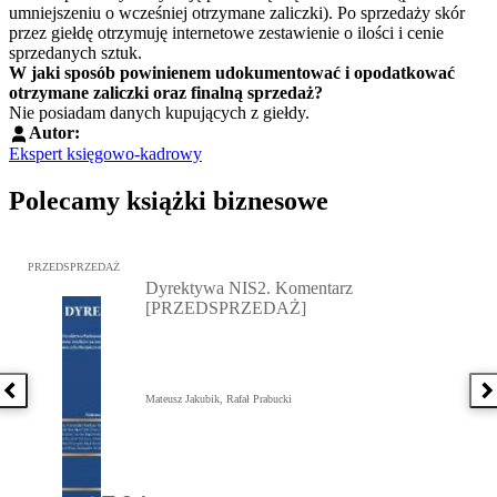
umniejszeniu o wcześniej otrzymane zaliczki). Po sprzedaży skór
przez giełdę otrzymuję internetowe zestawienie o ilości i cenie
sprzedanych sztuk.
W jaki sposób powinienem udokumentować i opodatkować
otrzymane zaliczki oraz finalną sprzedaż?
Nie posiadam danych kupujących z giełdy.
Autor:
Ekspert księgowo-kadrowy
Polecamy książki biznesowe
Przejdź do: Dyrektywa NIS2. Komentarz [PRZEDSPRZEDAŻ], Mateu
PRZEDSPRZEDAŻ
Dyrektywa NIS2. Komentarz
[PRZEDSPRZEDAŻ]
Poprzednia książka
N
Mateusz Jakubik, Rafał Prabucki