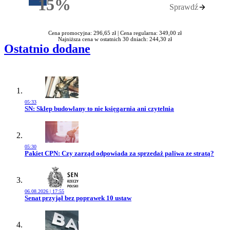
15%
Sprawdź
Rabatu
Cena promocyjna: 296,65 zł |
Cena regularna: 349,00 zł
Najniższa cena w ostatnich 30 dniach: 244,30 zł
Ostatnio dodane
05:33
Przejdź do artykułu:
SN: Sklep budowlany to nie księgarnia ani czytelnia
05:30
Przejdź do artykułu:
Pakiet CPN: Czy zarząd odpowiada za sprzedaż paliwa ze stratą?
06.08.2026 | 17:55
Przejdź do artykułu:
Senat przyjął bez poprawek 10 ustaw