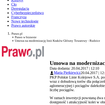
Kredyty
Cło
Deregulacja
Cyberbezpieczeństwo
Franczyza
Nowe technologie
Prawo autorskie
Prawo.pl
Prawo w biznesie
Umowa na modernizację linii Kraków Główny Towarowy - Rudzice
Umowa na modernizacj
Data dodania: 20.04.2017 | 12:10
Maria Pietkiewicz
20.04.2017 | 12
PKP Polskie Linie Kolejowe S.A. po
wraz z dobudową torów dla połączeń
aglomeracyjnej i pociągów dalekobie
liczbę pociągów.
W ramach inwestycji powstaną dwa no
dostępność i atrakcyjność kolei w ob