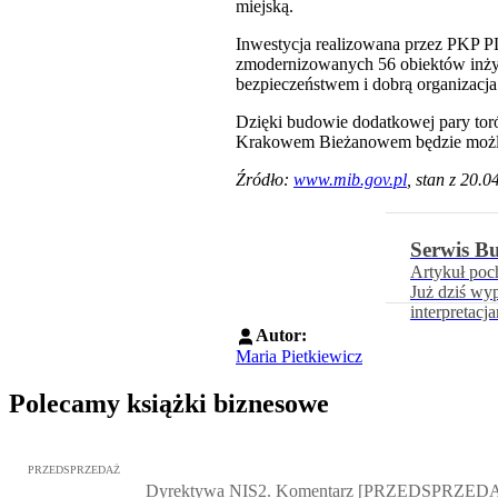
miejską.
Inwestycja realizowana przez PKP PL
zmodernizowanych 56 obiektów inży
bezpieczeństwem i dobrą organizacj
Dzięki budowie dodatkowej pary t
Krakowem Bieżanowem będzie możliw
Źródło:
www.mib.gov.pl
, stan z 20.0
Serwis B
Artykuł poc
Już dziś wy
interpretacj
Autor:
Maria Pietkiewicz
Polecamy książki biznesowe
Przejdź do: Dyrektywa NIS2. Komentarz [PRZEDSPRZEDAŻ], Mateu
PRZEDSPRZEDAŻ
Dyrektywa NIS2. Komentarz [PRZEDSPRZED