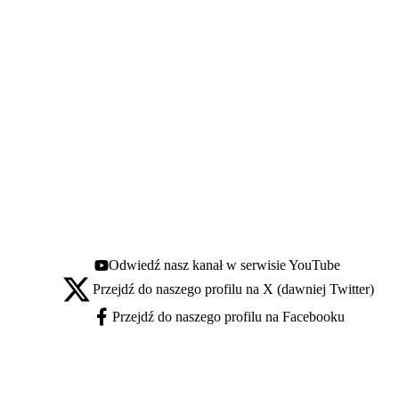
Odwiedź nasz kanał w serwisie YouTube
Youtube - otwiera się w nowej karcie
Przejdź do naszego profilu na X (dawniej Twitter)
X - otwiera się w nowej karcie
Przejdź do naszego profilu na Facebooku
Facebook - otwiera się w nowej karcie