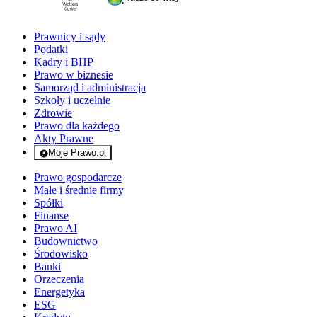
Prawnicy i sądy
Podatki
Kadry i BHP
Prawo w biznesie
Samorząd i administracja
Szkoły i uczelnie
Zdrowie
Prawo dla każdego
Akty Prawne
Moje Prawo.pl
- rejestracja i logowanie do serwisu
Prawo gospodarcze
Małe i średnie firmy
Spółki
Finanse
Prawo AI
Budownictwo
Środowisko
Banki
Orzeczenia
Energetyka
ESG