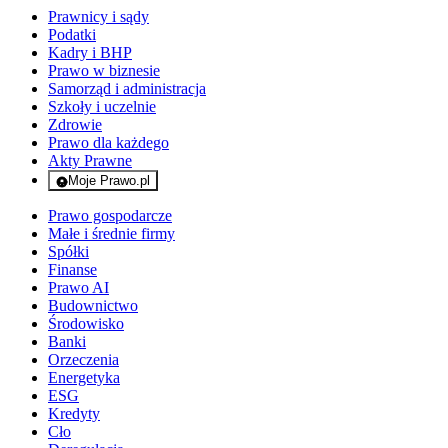
Prawnicy i sądy
Podatki
Kadry i BHP
Prawo w biznesie
Samorząd i administracja
Szkoły i uczelnie
Zdrowie
Prawo dla każdego
Akty Prawne
Moje Prawo.pl
- rejestracja i logowanie do serwisu
Prawo gospodarcze
Małe i średnie firmy
Spółki
Finanse
Prawo AI
Budownictwo
Środowisko
Banki
Orzeczenia
Energetyka
ESG
Kredyty
Cło