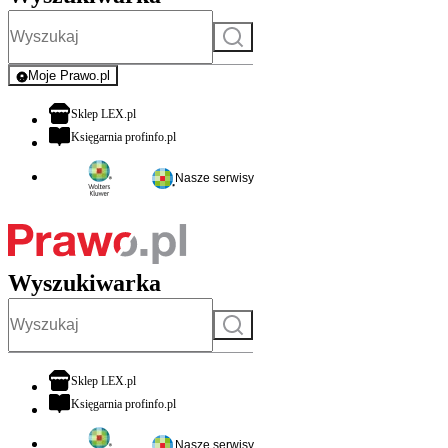
Szukaj
Moje Prawo.pl
- rejestracja i logowanie do serwisu
otwiera się w nowej karcie
Sklep LEX.pl
otwiera się w nowej karcie
Księgarnia profinfo.pl
Nasze serwisy
Wyszukiwarka
Szukaj
otwiera się w nowej karcie
Sklep LEX.pl
otwiera się w nowej karcie
Księgarnia profinfo.pl
Nasze serwisy