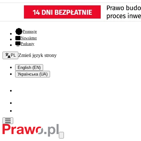
- otwiera się w nowej karcie
Promocje
Newsletter
Podcasty
Zmień język - bieżący:
Zmień język strony
PL
English (EN)
Українська (UA)