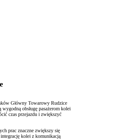
e
j Kraków Główny Towarowy Rudzice
ą wygodną obsługę pasażerom kolei
cić czas przejazdu i zwiększyć
ych prac znaczne zwiększy się
integrację kolei z komunikacją