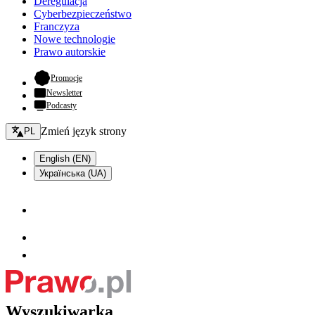
Deregulacja
Cyberbezpieczeństwo
Franczyza
Nowe technologie
Prawo autorskie
- otwiera się w nowej karcie
Promocje
Newsletter
Podcasty
Zmień język - bieżący:
Zmień język strony
PL
English (EN)
Українська (UA)
Wyszukiwarka