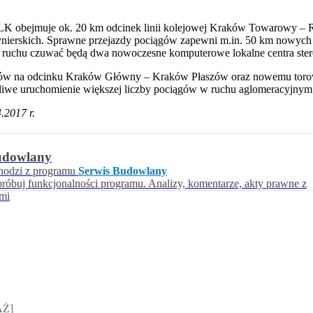
K obejmuje ok. 20 km odcinek linii kolejowej Kraków Towarowy – Rud
nierskich. Sprawne przejazdy pociągów zapewni m.in. 50 km nowych 
a ruchu czuwać będą dwa nowoczesne komputerowe lokalne centra ste
orów na odcinku Kraków Główny – Kraków Płaszów oraz nowemu to
e uruchomienie większej liczby pociągów w ruchu aglomeracyjnym 
4.2017 r.
udowlany
hodzi z programu
Serwis Budowlany
próbuj funkcjonalności programu. Analizy, komentarze, akty prawne z
ami
sz Jakubik, Rafał Prabucki - otwiera się w nowym oknie
AŻ]