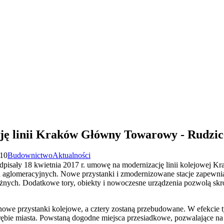
ę linii Kraków Główny Towarowy - Rudzic
:10
Budownictwo
Aktualności
dpisały 18 kwietnia 2017 r. umowę na modernizację linii kolejowe
 aglomeracyjnych. Nowe przystanki i zmodernizowane stacje zapewni
żnych. Dodatkowe tory, obiekty i nowoczesne urządzenia pozwolą skró
we przystanki kolejowe, a cztery zostaną przebudowane. W efekcie t
rębie miasta. Powstaną dogodne miejsca przesiadkowe, pozwalające na 