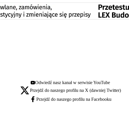
Odwiedź nasz kanał w serwisie YouTube
Youtube - otwiera się w nowej karcie
Przejdź do naszego profilu na X (dawniej Twitter)
X - otwiera się w nowej karcie
Przejdź do naszego profilu na Facebooku
Facebook - otwiera się w nowej karcie