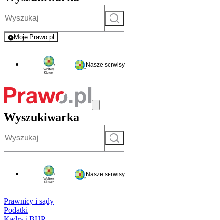
Szukaj
Moje Prawo.pl
- rejestracja i logowanie do serwisu
Nasze serwisy
Wyszukiwarka
Szukaj
Nasze serwisy
Prawnicy i sądy
Podatki
Kadry i BHP