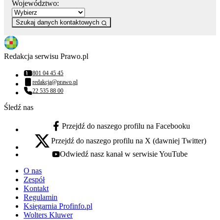
Województwo:
Szukaj danych kontaktowych
Redakcja serwisu Prawo.pl
801 04 45 45
Numer telefonu:
redakcja@prawo.pl
Adres email:
22 535 88 00
Numer telefonu:
Śledź nas
Przejdź do naszego profilu na Facebooku
facebook - otwiera się w nowej karcie
Przejdź do naszego profilu na X (dawniej Twitter)
x - otwiera się w nowej karcie
Odwiedź nasz kanał w serwisie YouTube
youtube - otwiera się w nowej karcie
O nas
Zespół
Kontakt
Regulamin
Księgarnia Profinfo.pl
Wolters Kluwer