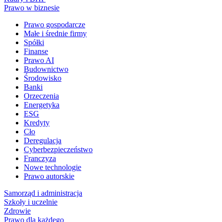
Prawo w biznesie
Prawo gospodarcze
Małe i średnie firmy
Spółki
Finanse
Prawo AI
Budownictwo
Środowisko
Banki
Orzeczenia
Energetyka
ESG
Kredyty
Cło
Deregulacja
Cyberbezpieczeństwo
Franczyza
Nowe technologie
Prawo autorskie
Samorząd i administracja
Szkoły i uczelnie
Zdrowie
Prawo dla każdego