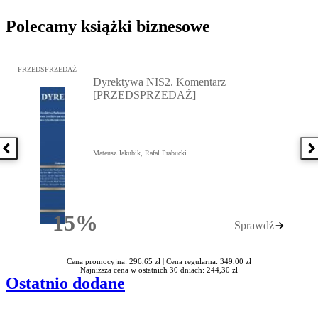
Polecamy książki biznesowe
Przejdź do: Dyrektywa NIS2. Komentarz [PRZEDSPRZEDAŻ], Mateu
PRZEDSPRZEDAŻ
Dyrektywa NIS2. Komentarz
[PRZEDSPRZEDAŻ]
Poprzednia książka
N
Mateusz Jakubik, Rafał Prabucki
15%
Sprawdź
Rabatu
Cena promocyjna: 296,65 zł |
Cena regularna: 349,00 zł
Najniższa cena w ostatnich 30 dniach: 244,30 zł
Ostatnio dodane