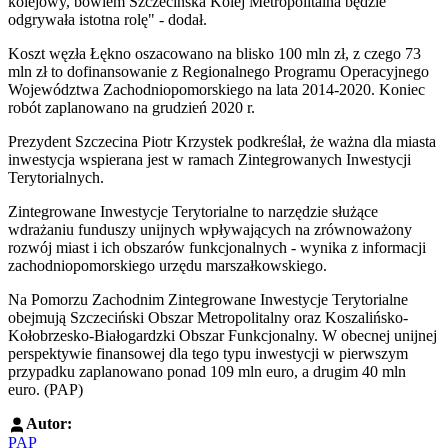
kolejowy, bowiem Szczecińska Kolej Metropolitalna będzie
odgrywała istotna rolę" - dodał.
Koszt węzła Łękno oszacowano na blisko 100 mln zł, z czego 73
mln zł to dofinansowanie z Regionalnego Programu Operacyjnego
Województwa Zachodniopomorskiego na lata 2014-2020. Koniec
robót zaplanowano na grudzień 2020 r.
Prezydent Szczecina Piotr Krzystek podkreślał, że ważna dla miasta
inwestycja wspierana jest w ramach Zintegrowanych Inwestycji
Terytorialnych.
Zintegrowane Inwestycje Terytorialne to narzędzie służące
wdrażaniu funduszy unijnych wpływających na zrównoważony
rozwój miast i ich obszarów funkcjonalnych - wynika z informacji
zachodniopomorskiego urzędu marszałkowskiego.
Na Pomorzu Zachodnim Zintegrowane Inwestycje Terytorialne
obejmują Szczeciński Obszar Metropolitalny oraz Koszalińsko-
Kołobrzesko-Białogardzki Obszar Funkcjonalny. W obecnej unijnej
perspektywie finansowej dla tego typu inwestycji w pierwszym
przypadku zaplanowano ponad 109 mln euro, a drugim 40 mln
euro. (PAP)
Autor:
PAP