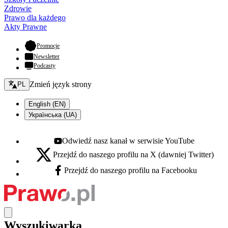
Zdrowie
Prawo dla każdego
Akty Prawne
- otwiera się w nowej karcie
Promocje
Newsletter
Podcasty
Zmień język - bieżący:
Zmień język strony
PL
English (EN)
Українська (UA)
Odwiedź nasz kanał w serwisie YouTube
Youtube - otwiera się w nowej karcie
Przejdź do naszego profilu na X (dawniej Twitter)
X - otwiera się w nowej karcie
Przejdź do naszego profilu na Facebooku
Facebook - otwiera się w nowej karcie
Wyszukiwarka