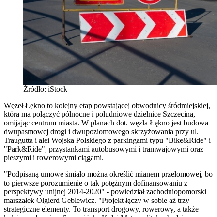
Źródło: iStock
Węzeł Łękno to kolejny etap powstającej obwodnicy śródmiejskiej,
która ma połączyć północne i południowe dzielnice Szczecina,
omijając centrum miasta. W planach dot. węzła Łękno jest budowa
dwupasmowej drogi i dwupoziomowego skrzyżowania przy ul.
Traugutta i alei Wojska Polskiego z parkingami typu "Bike&Ride" i
"Park&Ride", przystankami autobusowymi i tramwajowymi oraz
pieszymi i rowerowymi ciągami.
"Podpisaną umowę śmiało można określić mianem przełomowej, bo
to pierwsze porozumienie o tak potężnym dofinansowaniu z
perspektywy unijnej 2014-2020" - powiedział zachodniopomorski
marszałek Olgierd Geblewicz. "Projekt łączy w sobie aż trzy
strategiczne elementy. To transport drogowy, rowerowy, a także