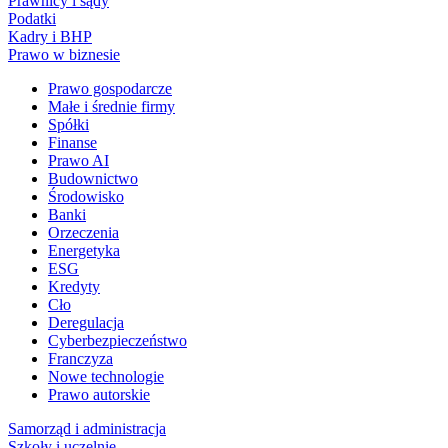
Prawnicy i sądy
Podatki
Kadry i BHP
Prawo w biznesie
Prawo gospodarcze
Małe i średnie firmy
Spółki
Finanse
Prawo AI
Budownictwo
Środowisko
Banki
Orzeczenia
Energetyka
ESG
Kredyty
Cło
Deregulacja
Cyberbezpieczeństwo
Franczyza
Nowe technologie
Prawo autorskie
Samorząd i administracja
Szkoły i uczelnie