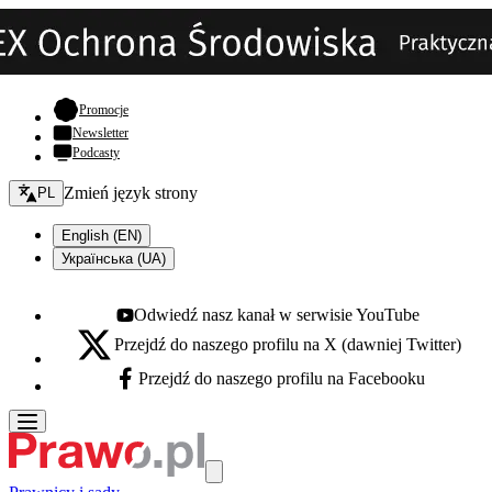
- otwiera się w nowej karcie
Promocje
Newsletter
Podcasty
Zmień język - bieżący:
Zmień język strony
PL
English (EN)
Українська (UA)
Odwiedź nasz kanał w serwisie YouTube
Youtube - otwiera się w nowej karcie
Przejdź do naszego profilu na X (dawniej Twitter)
X - otwiera się w nowej karcie
Przejdź do naszego profilu na Facebooku
Facebook - otwiera się w nowej karcie