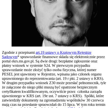
Zgodnie z przepisami
art.19 ustawy o Krajowym Rejestrze
Sądowym
* sprawozdanie finansowe składa się elektronicznie przez
portal ekrs.ms.gov.pl. Są dwie drogi: bezpłatne zgłoszenie oraz
płatny wniosek w systemie S24. W pierwszym przypadku
sprawozdanie może złożyć tylko osoba fizyczna, której numer
PESEL jest ujawniony w Rejestrze, wpisana jako członek organu
uprawnionego do reprezentowania (art. 19 r pkt. 2 ustawy o KRS).
W drugim przypadku wniosek Z30 może przesłać pełnomocnik, tyle
że załączone do niego pliki muszą być opatrzone bezpiecznym
certyfikatem kwalifikowanym, oczywiście przez członka zarządu
ujawnionego w KRS (art. 19e ust. 7 ustawy o KRS). Spółki, które
zatwierdziły dokumenty na zgromadzeniu wspólników 30 czerwca
mają czas na przesłanie spraowzdań do 15 lipca. W tym roku termin