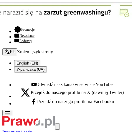
- otwiera się w nowej karcie
Promocje
Newsletter
Podcasty
Zmień język - bieżący:
Zmień język strony
PL
English (EN)
Українська (UA)
Odwiedź nasz kanał w serwisie YouTube
Youtube - otwiera się w nowej karcie
Przejdź do naszego profilu na X (dawniej Twitter)
X - otwiera się w nowej karcie
Przejdź do naszego profilu na Facebooku
Facebook - otwiera się w nowej karcie