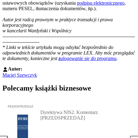
ustawowych obowiązków (uzyskania
podpisu elektronicznego
,
numeru PESEL, tłumaczenia dokumentów, itp.).
Autor jest radcą prawnym w praktyce transakcji i prawa
korporacyjnego
w kancelarii Wardyński i Wspólnicy
--------------------------------------------------------------------------------------
------------------------
*
Linki w tekście artykułu mogą odsyłać bezpośrednio do
odpowiednich dokumentów w programie LEX. Aby móc przeglądać
te dokumenty, konieczne jest
z
alogowanie się do programu
.
Autor:
Maciej Szewczyk
Polecamy książki biznesowe
Przejdź do: Dyrektywa NIS2. Komentarz [PRZEDSPRZEDAŻ], Mateu
PRZEDSPRZEDAŻ
Dyrektywa NIS2. Komentarz
[PRZEDSPRZEDAŻ]