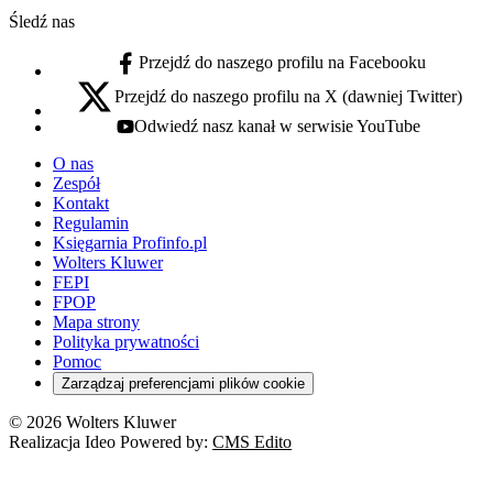
Śledź nas
Przejdź do naszego profilu na Facebooku
facebook - otwiera się w nowej karcie
Przejdź do naszego profilu na X (dawniej Twitter)
x - otwiera się w nowej karcie
Odwiedź nasz kanał w serwisie YouTube
youtube - otwiera się w nowej karcie
O nas
Zespół
Kontakt
Regulamin
Księgarnia Profinfo.pl
Wolters Kluwer
FEPI
FPOP
Mapa strony
Polityka prywatności
Pomoc
Zarządzaj preferencjami plików cookie
© 2026 Wolters Kluwer
Realizacja Ideo Powered by:
CMS Edito