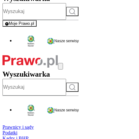
Szukaj
Moje Prawo.pl
- rejestracja i logowanie do serwisu
Nasze serwisy
Wyszukiwarka
Szukaj
Nasze serwisy
Prawnicy i sądy
Podatki
Kadry i BHP