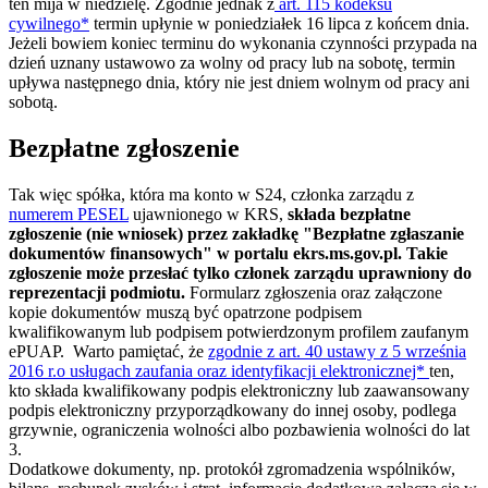
ten mija w niedzielę. Zgodnie jednak z
art. 115 kodeksu
cywilnego*
termin upłynie w poniedziałek 16 lipca z końcem dnia.
Jeżeli bowiem koniec terminu do wykonania czynności przypada na
dzień uznany ustawowo za wolny od pracy lub na sobotę, termin
upływa następnego dnia, który nie jest dniem wolnym od pracy ani
sobotą.
Bezpłatne zgłoszenie
Tak więc spółka, która ma konto w S24, członka zarządu z
numerem PESEL
ujawnionego w KRS,
składa bezpłatne
zgłoszenie (nie wniosek) przez zakładkę "Bezpłatne zgłaszanie
dokumentów finansowych" w portalu ekrs.ms.gov.pl. Takie
zgłoszenie może przesłać tylko członek zarządu uprawniony do
reprezentacji podmiotu.
Formularz zgłoszenia oraz załączone
kopie dokumentów muszą być opatrzone podpisem
kwalifikowanym lub podpisem potwierdzonym profilem zaufanym
ePUAP. Warto pamiętać, że
zgodnie z art. 40 ustawy z 5 września
2016 r.o usługach zaufania oraz identyfikacji elektronicznej*
ten,
kto składa kwalifikowany podpis elektroniczny lub zaawansowany
podpis elektroniczny przyporządkowany do innej osoby, podlega
grzywnie, ograniczenia wolności albo pozbawienia wolności do lat
3.
Dodatkowe dokumenty, np. protokół zgromadzenia wspólników,