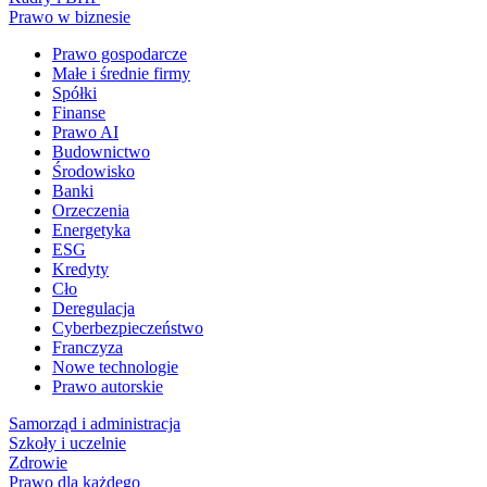
Prawo w biznesie
Prawo gospodarcze
Małe i średnie firmy
Spółki
Finanse
Prawo AI
Budownictwo
Środowisko
Banki
Orzeczenia
Energetyka
ESG
Kredyty
Cło
Deregulacja
Cyberbezpieczeństwo
Franczyza
Nowe technologie
Prawo autorskie
Samorząd i administracja
Szkoły i uczelnie
Zdrowie
Prawo dla każdego