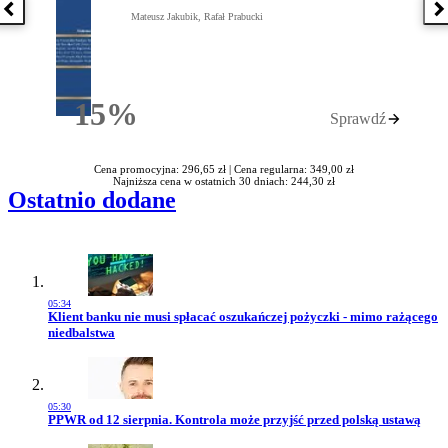
Poprzednia książka
N
Mateusz Jakubik, Rafał Prabucki
15%
Sprawdź
Rabatu
Cena promocyjna: 296,65 zł |
Cena regularna: 349,00 zł
Najniższa cena w ostatnich 30 dniach: 244,30 zł
Ostatnio dodane
05:34
Przejdź do artykułu:
Klient banku nie musi spłacać oszukańczej pożyczki - mimo rażącego
niedbalstwa
05:30
Przejdź do artykułu:
PPWR od 12 sierpnia. Kontrola może przyjść przed polską ustawą