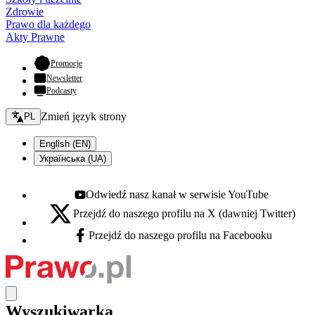
Zdrowie
Prawo dla każdego
Akty Prawne
- otwiera się w nowej karcie
Promocje
Newsletter
Podcasty
Zmień język - bieżący:
Zmień język strony
PL
English (EN)
Українська (UA)
Odwiedź nasz kanał w serwisie YouTube
Youtube - otwiera się w nowej karcie
Przejdź do naszego profilu na X (dawniej Twitter)
X - otwiera się w nowej karcie
Przejdź do naszego profilu na Facebooku
Facebook - otwiera się w nowej karcie
Wyszukiwarka