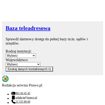
Baza teleadresowa
Sprawdź darmowy dostęp do pełnej bazy m.in. sądów i
urzędów.
Rodzaj instytucji:
Województwo:
Szukaj danych kontaktowych
Redakcja serwisu Prawo.pl
801 04 45 45
Numer telefonu:
redakcja@prawo.pl
Adres email:
22 535 88 00
Numer telefonu: