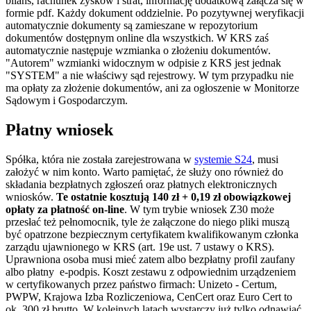
bilans, rachunek zysków i strat, informację dodatkową załącza się w
formie pdf. Każdy dokument oddzielnie. Po pozytywnej weryfikacji
automatycznie dokumenty są zamieszane w repozytorium
dokumentów dostępnym online dla wszystkich. W KRS zaś
automatycznie następuje wzmianka o złożeniu dokumentów.
"Autorem" wzmianki widocznym w odpisie z KRS jest jednak
"SYSTEM" a nie właściwy sąd rejestrowy. W tym przypadku nie
ma opłaty za złożenie dokumentów, ani za ogłoszenie w Monitorze
Sądowym i Gospodarczym.
Płatny wniosek
Spółka, która nie została zarejestrowana w
systemie S24
, musi
założyć w nim konto. Warto pamiętać, że służy ono również do
składania bezpłatnych zgłoszeń oraz płatnych elektronicznych
wniosków.
Te ostatnie kosztują 140 zł + 0,19 zł obowiązkowej
opłaty za płatność on-line
. W tym trybie wniosek Z30 może
przesłać też pełnomocnik, tyle że załączone do niego pliki muszą
być opatrzone bezpiecznym certyfikatem kwalifikowanym członka
zarządu ujawnionego w KRS (art. 19e ust. 7 ustawy o KRS).
Uprawniona osoba musi mieć zatem albo bezpłatny profil zaufany
albo płatny e-podpis. Koszt zestawu z odpowiednim urządzeniem
w certyfikowanych przez państwo firmach: Unizeto - Certum,
PWPW, Krajowa Izba Rozliczeniowa, CenCert oraz Euro Cert to
ok. 300 zł brutto. W kolejnych latach wystarczy już tylko odnawiać