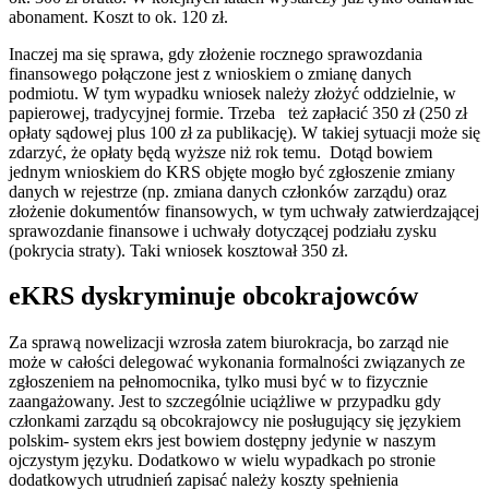
abonament. Koszt to ok. 120 zł.
Inaczej ma się sprawa, gdy złożenie rocznego sprawozdania
finansowego połączone jest z wnioskiem o zmianę danych
podmiotu. W tym wypadku wniosek należy złożyć oddzielnie, w
papierowej, tradycyjnej formie. Trzeba też zapłacić 350 zł (250 zł
opłaty sądowej plus 100 zł za publikację). W takiej sytuacji może się
zdarzyć, że opłaty będą wyższe niż rok temu. Dotąd bowiem
jednym wnioskiem do KRS objęte mogło być zgłoszenie zmiany
danych w rejestrze (np. zmiana danych członków zarządu) oraz
złożenie dokumentów finansowych, w tym uchwały zatwierdzającej
sprawozdanie finansowe i uchwały dotyczącej podziału zysku
(pokrycia straty). Taki wniosek kosztował 350 zł.
eKRS dyskryminuje obcokrajowców
Za sprawą nowelizacji wzrosła zatem biurokracja, bo zarząd nie
może w całości delegować wykonania formalności związanych ze
zgłoszeniem na pełnomocnika, tylko musi być w to fizycznie
zaangażowany. Jest to szczególnie uciążliwe w przypadku gdy
członkami zarządu są obcokrajowcy nie posługujący się językiem
polskim- system ekrs jest bowiem dostępny jedynie w naszym
ojczystym języku. Dodatkowo w wielu wypadkach po stronie
dodatkowych utrudnień zapisać należy koszty spełnienia