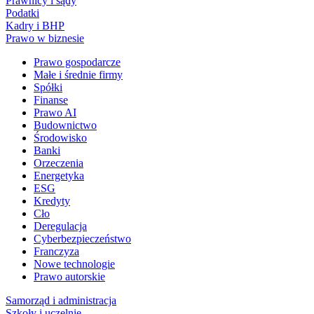
Prawnicy i sądy
Podatki
Kadry i BHP
Prawo w biznesie
Prawo gospodarcze
Małe i średnie firmy
Spółki
Finanse
Prawo AI
Budownictwo
Środowisko
Banki
Orzeczenia
Energetyka
ESG
Kredyty
Cło
Deregulacja
Cyberbezpieczeństwo
Franczyza
Nowe technologie
Prawo autorskie
Samorząd i administracja
Szkoły i uczelnie