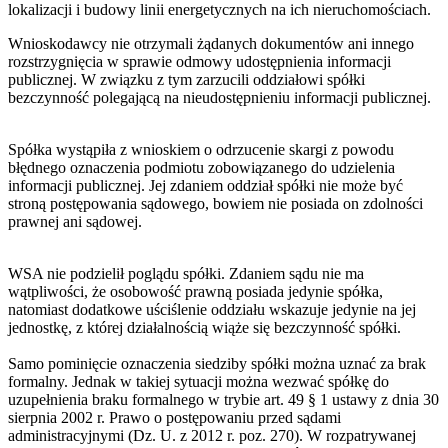
lokalizacji i budowy linii energetycznych na ich nieruchomościach.
Wnioskodawcy nie otrzymali żądanych dokumentów ani innego
rozstrzygnięcia w sprawie odmowy udostępnienia informacji
publicznej. W związku z tym zarzucili oddziałowi spółki
bezczynność polegającą na nieudostępnieniu informacji publicznej.
Spółka wystąpiła z wnioskiem o odrzucenie skargi z powodu
błędnego oznaczenia podmiotu zobowiązanego do udzielenia
informacji publicznej. Jej zdaniem oddział spółki nie może być
stroną postępowania sądowego, bowiem nie posiada on zdolności
prawnej ani sądowej.
WSA nie podzielił poglądu spółki. Zdaniem sądu nie ma
wątpliwości, że osobowość prawną posiada jedynie spółka,
natomiast dodatkowe uściślenie oddziału wskazuje jedynie na jej
jednostkę, z której działalnością wiąże się bezczynność spółki.
Samo pominięcie oznaczenia siedziby spółki można uznać za brak
formalny. Jednak w takiej sytuacji można wezwać spółkę do
uzupełnienia braku formalnego w trybie art. 49 § 1 ustawy z dnia 30
sierpnia 2002 r. Prawo o postępowaniu przed sądami
administracyjnymi (Dz. U. z 2012 r. poz. 270). W rozpatrywanej