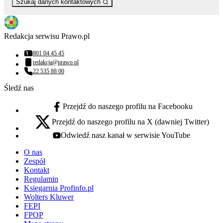
Szukaj danych kontaktowych
Redakcja serwisu Prawo.pl
801 04 45 45
Numer telefonu:
redakcja@prawo.pl
Adres email:
22 535 88 00
Numer telefonu:
Śledź nas
Przejdź do naszego profilu na Facebooku
facebook - otwiera się w nowej karcie
Przejdź do naszego profilu na X (dawniej Twitter)
x - otwiera się w nowej karcie
Odwiedź nasz kanał w serwisie YouTube
youtube - otwiera się w nowej karcie
O nas
Zespół
Kontakt
Regulamin
Księgarnia Profinfo.pl
Wolters Kluwer
FEPI
FPOP