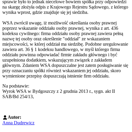
sprawie było to jednak niecelowe bowiem spółka przy odpowiedzi
na skargę złożyła odpis z Krajowego Rejestru Sądowego, z którego
wynika wprost, gdzie znajduje się jej siedziba.
WSA zwrócił uwagę, iż możliwość określania osoby prawnej
poprzez wskazanie oddziału osoby prawnej, wynika z art. 436
kodeksu cywilnego: firma oddziału osoby prawnej zawiera pełną
nazwę tej osoby oraz określenie "oddział" ze wskazaniem
miejscowości, w której oddział ma siedzibę. Podobne uregulowanie
zawiera art. 36 § 1 kodeksu handlowego, w myśl którego firma
oddziału powinna odpowiadać firmie zakładu głównego i być
uzupełniona dodatkiem, wskazującym związek z zakładem
głównym. Zdaniem WSA dopuszczalne jest zatem posługiwanie się
przy oznaczaniu spółki również wskazaniem jej oddziału, skoro
wymienione przepisy dopuszczają istnienie firm oddziału.
Na podstawie:
Wyrok WSA w Bydgoszczy z 2 grudnia 2013 r., sygn. akt II
SAB/Bd 254/13,
Autor:
Anna Dudrewicz