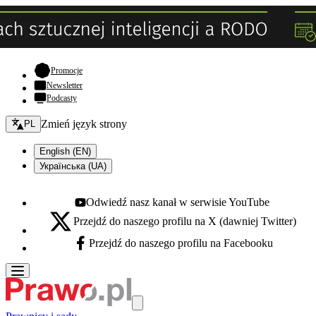
- otwiera się w nowej karcie
Promocje
Newsletter
Podcasty
Zmień język - bieżący:
Zmień język strony
PL
English (EN)
Українська (UA)
Odwiedź nasz kanał w serwisie YouTube
Youtube - otwiera się w nowej karcie
Przejdź do naszego profilu na X (dawniej Twitter)
X - otwiera się w nowej karcie
Przejdź do naszego profilu na Facebooku
Facebook - otwiera się w nowej karcie