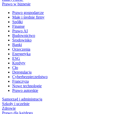
Prawo w biznesie
Prawo gospodarcze
Małe i średnie firmy
Spółki
Finanse
Prawo AI
Budownictwo
Środowisko
Banki
Orzeczenia
Energetyka
ESG
Kredyty
Cło
Deregulacja
Cyberbezpieczeństwo
Franczyza
Nowe technologie
Prawo autorskie
Samorząd i administracja
Szkoły i uczelnie
Zdrowie
Prawo dla każdego