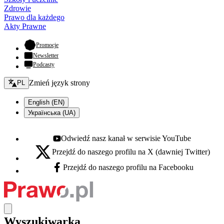
Zdrowie
Prawo dla każdego
Akty Prawne
- otwiera się w nowej karcie
Promocje
Newsletter
Podcasty
Zmień język - bieżący:
Zmień język strony
PL
English (EN)
Українська (UA)
Odwiedź nasz kanał w serwisie YouTube
Youtube - otwiera się w nowej karcie
Przejdź do naszego profilu na X (dawniej Twitter)
X - otwiera się w nowej karcie
Przejdź do naszego profilu na Facebooku
Facebook - otwiera się w nowej karcie
Wyszukiwarka