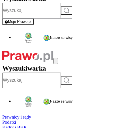
Szukaj
Moje Prawo.pl
- rejestracja i logowanie do serwisu
Nasze serwisy
Wyszukiwarka
Szukaj
Nasze serwisy
Prawnicy i sądy
Podatki
Kadry i BHP