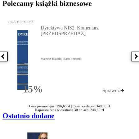
Polecamy książki biznesowe
Przejdź do: Dyrektywa NIS2. Komentarz [PRZEDSPRZEDAŻ], Mateu
PRZEDSPRZEDAŻ
Dyrektywa NIS2. Komentarz
[PRZEDSPRZEDAŻ]
Poprzednia książka
N
Mateusz Jakubik, Rafał Prabucki
15%
Sprawdź
Rabatu
Cena promocyjna: 296,65 zł |
Cena regularna: 349,00 zł
Najniższa cena w ostatnich 30 dniach: 244,30 zł
Ostatnio dodane