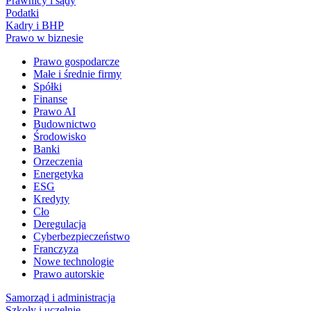
Prawnicy i sądy
Podatki
Kadry i BHP
Prawo w biznesie
Prawo gospodarcze
Małe i średnie firmy
Spółki
Finanse
Prawo AI
Budownictwo
Środowisko
Banki
Orzeczenia
Energetyka
ESG
Kredyty
Cło
Deregulacja
Cyberbezpieczeństwo
Franczyza
Nowe technologie
Prawo autorskie
Samorząd i administracja
Szkoły i uczelnie